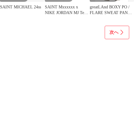
SAINT MICHAEL 24ss
SAINT Mxxxxxx x
greatLAnd BOXY PO /
NIKE JORDAN MJ Tee
FLARE SWEAT PANT
Sサイズ
TAN
次へ