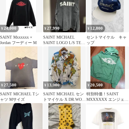
24,000
27,990
12,800
¥
¥
¥
SAINT Mxxxxxx ×
SAINT MICHAEL
セントマイケル キャ
Jordan フーディー M
SAINT LOGO L/S TEE
ップ
Mサイズ
27,500
13,000
20,500
¥
¥
¥
SAINT MICHAEL Tシ
SAINT MICHAEL セン
特別特価！SAINT
ャツ Mサイズ
トマイケル X DR.WOO
MXXXXXX エンジェ
M パジャマシャツ
ル パーカー