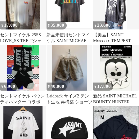
17,000
35,000
23,600
¥
¥
¥
セントマイケル 25SS
新品未使用セントマイ
【美品】SAINT
LOVE_SS TEE Tシャツ
ケル SAINTMICHAEL
Mxxxxxx TEMPEST 長
ダメージ加工 XXL
TEE COLORFUL L
袖カットソー XXL
6,900
40,000
17,800
¥
¥
¥
セントマイケル バウン
Laidback サイズ2 テン
新品 SAINT MICHAEL
ティハンター コラボ ソ
ト生地 再構築 ショーツ
BOUNTY HUNTER
ックス
26SS スカル君