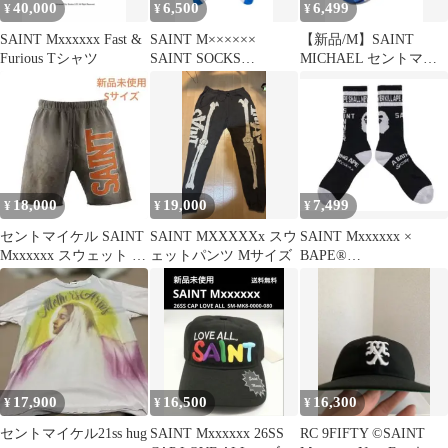
40,000
6,500
6,499
¥
¥
¥
SAINT Mxxxxxx Fast &
SAINT M××××××
【新品/M】SAINT
Furious Tシャツ
SAINT SOCKS
MICHAEL セントマイ
WHITE× BLUE
ケル 新作 ソックス
18,000
19,000
7,499
¥
¥
¥
セントマイケル SAINT
SAINT MXXXXXx スウ
SAINT Mxxxxxx ×
Mxxxxxx スウェット シ
ェットパンツ Mサイズ
BAPE®
ョートパンツ S
AP_SOCKS/APE / BLK
17,900
16,500
16,300
¥
¥
¥
セントマイケル21ss hug
SAINT Mxxxxxx 26SS
RC 9FIFTY ©SAINT