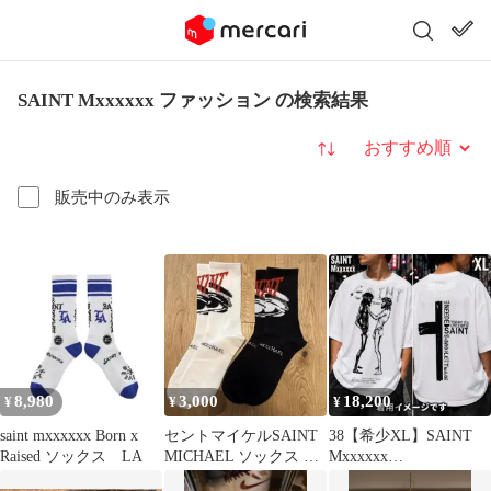
SAINT Mxxxxxx ファッション の検索結果
並び替え
販売中のみ表示
8,980
3,000
18,200
¥
¥
¥
saint mxxxxxx Born x
セントマイケルSAINT
38【希少XL】SAINT
Raised ソックス LA
MICHAEL ソックス ホ
Mxxxxxx
ワイト/ブラック2点セ
DENIMTEARS Tシャツ