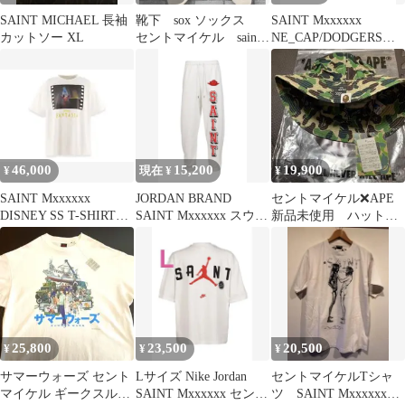
SAINT MICHAEL 長袖
靴下 sox ソックス
SAINT Mxxxxxx
カットソー XL
セントマイケル saint
NE_CAP/DODGERS
mxxxxxx 2足セット
NEWERA MLB
46,000
15,200
19,900
¥
現在 ¥
¥
SAINT Mxxxxxx
JORDAN BRAND
セントマイケル❌APE
DISNEY SS T-SHIRT
SAINT Mxxxxxx スウェ
新品未使用 ハット
FANTASIA
ットパンツ 白 S
値下げ 最安
25,800
23,500
20,500
¥
¥
¥
サマーウォーズ セント
Lサイズ Nike Jordan
セントマイケルTシャ
マイケル ギークスルー
SAINT Mxxxxxx セント
ツ SAINT Mxxxxxx