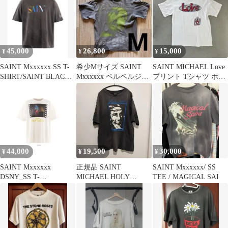
45,000
26,800
15,000
¥
¥
¥
SAINT Mxxxxxx SS T-
希少Mサイズ SAINT
SAINT MICHAEL Love
SHIRT/SAINT BLACK
Mxxxxxx ベルベルジン
プリント Tシャツ ホワ
M
セントマイケル
イト
44,000
19,500
30,000
¥
¥
¥
SAINT Mxxxxxx
正規品 SAINT
SAINT Mxxxxxx/ SS
DSNY_SS T-
MICHAEL HOLY
TEE / MAGICAL SAI
SHIRT/FANTASIA
SAINT Tシャツ L