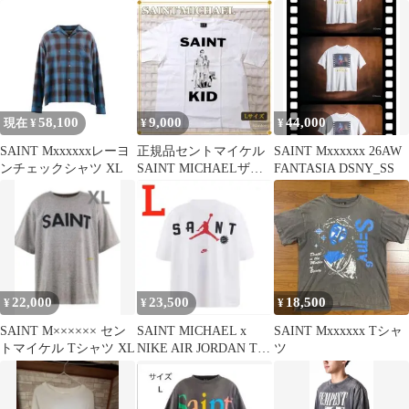
ル XL Tシャツ 新品
マイケル T
×DENIM TEARS
58,100
9,000
44,000
現在 ¥
¥
¥
SAINT Mxxxxxxレーヨ
正規品セントマイケル
SAINT Mxxxxxx 26AW
ンチェックシャツ XL
SAINT MICHAELザキ
FANTASIA DSNY_SS
ッドラロイ Tシャツ L
サイズ
22,000
23,500
18,500
¥
¥
¥
SAINT M×××××× セン
SAINT MICHAEL x
SAINT Mxxxxxx Tシャ
トマイケル Tシャツ XL
NIKE AIR JORDAN Tシ
ツ
ャツ