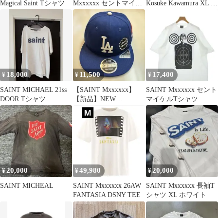
Magical Saint Tシャツ
Mxxxxxx セントマイケ
Kosuke Kawamura XL 新
ル 攻殻機動隊 Lサイ
品未使用
ズ
18,000
11,500
17,400
¥
¥
¥
SAINT MICHAEL 21ss
【SAINT Mxxxxxx】
SAINT Mxxxxxx セント
DOOR Tシャツ
【新品】NEW
マイケルTシャツ
ERADODGERS SM-
HR8
20,000
49,980
20,000
¥
¥
¥
SAINT MICHEAL
SAINT Mxxxxxx 26AW
SAINT Mxxxxxx 長袖T
FANTASIA DSNY TEE
シャツ XL ホワイト