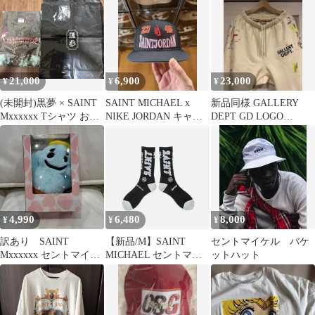
ット
白
21,000
6,900
23,000
¥
¥
¥
(未開封)黒夢 × SAINT
SAINT MICHAEL x
新品同様 GALLERY
Mxxxxxx Tシャツ おま
NIKE JORDAN キャッ
DEPT GD LOGO
け付き
プ M\Lサイズ
PAINTED PANTS
4,990
6,480
8,000
¥
¥
¥
訳あり SAINT
【新品/M】SAINT
セントマイケル バケ
Mxxxxxx セントマイケ
MICHAEL セントマイ
ットハット
ル CACTUS PLANT
ケル ソックス