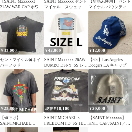
【SAINT Mxxxxxx】
SAINT Mxxxxxx セント
【新品未使用】 セント
21AW WAR CAP ホワイ
マイケル スウェット
マイケル バウンティハ
ト
ショーツ リボンロゴ
ンター コラボ ソックス
33,000
42,000
12,000
¥
¥
¥
セントマイケル✖️ネイ
SAINT Mxxxxxx 26AW
【80s】Los Angeles
バーフッド
DUMBO DSNY_SS T-
Dodgers LA キャップ
SHIRT
23,800
18,100
20,000
¥
現在 ¥
¥
【値下げ】
SAINT MICHAEL ×
【SAINT Mxxxxxx】
SAINTMICHAEL
FREEDOM FD_SS TEE
KNIT CAP /SAINT／新
TheBeatingHeart T XXL
S
品未使用／送料込