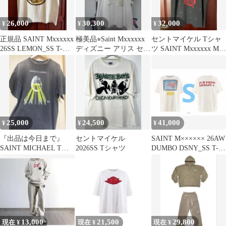
26,000
30,300
32,000
¥
¥
¥
正規品 SAINT Mxxxxxx
極美品⭐︎Saint Mxxxxxx
セントマイケル Tシャ
26SS LEMON_SS T-
ディズニー アリス セン
ツ SAINT Mxxxxxx M
SHIRT
トマイケル
デラソウル
25,000
24,500
41,000
¥
¥
¥
『出品は今日まで』
セントマイケル
SAINT M×××××× 26AW
SAINT MICHAEL Tシ
2026SS Tシャツ
DUMBO DSNY_SS T-
ャツ
SHIRT
13,000
21,500
29,800
現在 ¥
現在 ¥
現在 ¥