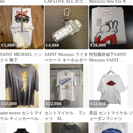
tee
CAP LOVE ALL ロゴ刺
Mxxxxxx New Era キャ
繍日本製
ップ
5,000
4,888
28,000
¥
¥
¥
SAINT MICHAEL ソッ
SAINT Mxxxxxx ライタ
特別最終値下SAINT
クス 靴下
ーケース キーホルダー
Mxxxxxx SAINT
HORROR Tシャツ XL
55,000
22,000
22,000
¥
¥
¥
saint mxxxx セントマイ
セントマイケル Tシ
美品 セントマイケル ジ
ケル ティンカーベル
ャツ XL
ョーダン Tシャツ
Tシャツ