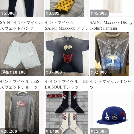
5,000
3,999
45,000
¥
¥
¥
SAINT セントマイケル
セントマイケル
SAINT Mxxxxxx Disney
スウェットパンツ
SAINT Mxxxxxx ソック
T-Shirt Fantasia
ス
18,100
37,000
32,000
現在 ¥
¥
¥
セントマイケル 25SS
セイントマイケル DE
セントマイケル Tシャ
スウェットショーツ
LA SOUL Tシャツ
ツ
28,200
4,400
15,300
¥
¥
¥