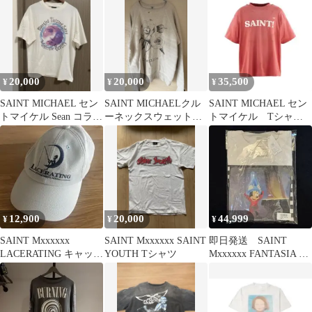
20,000
20,000
35,500
¥
¥
¥
SAINT MICHAEL セン
SAINT MICHAELクル
SAINT MICHAEL セン
トマイケル Sean コラボ
ーネックスウェットア
トマイケル Tシャツ
Tシャツ
イボリー
貴重Lサイズ 25ss
12,900
20,000
44,999
¥
¥
¥
SAINT Mxxxxxx
SAINT Mxxxxxx SAINT
即日発送 SAINT
LACERATING キャップ
YOUTH Tシャツ
Mxxxxxx FANTASIA T
帽子
シャツ Lサイズ