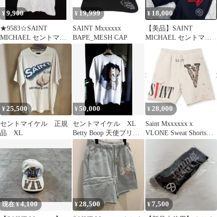
9,900
19,999
18,000
¥
¥
¥
★9583☆SAINT
SAINT Mxxxxxx
【美品】SAINT
MICHAEL セントマイ
BAPE_MESH CAP
MICHAEL セントマイ
ケル SM-A23-0000-C31
ケル スウェットショー
23AW The Kid LAROI
ツ 黒
フォトプリント 半袖 T
シャツ 極美品 XL
25,500
50,000
28,000
¥
¥
¥
セントマイケル 正規
セントマイケル XL
Saint Mxxxxxx x
品 XL
Betty Boop 天使プリン
VLONE Sweat Shorts
ト Tシャツ ホワイト
White
4,100
28,500
7,500
現在 ¥
¥
¥