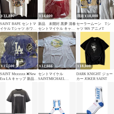
31,800
14,000
10,000
¥
¥
現在 ¥
SAINT BAPE セントマ
新品 未開封 黒夢 清春
セーラームーン Tシ
イケル Tシャツ ホワイ
セントマイケル キャッ
ャツ 90S アニメT
ト
プ 赤 SAINT
MXXXXX
15,500
12,666
18,000
¥
¥
¥
SAINT Mxxxxxx ❌New
セントマイケル
DARK KNIGHT ジョー
Era LA キャップ 新品未
SAINTMICHAEL
カー JOKER SAINT
使用 値下げ
SAMMY サミー Tシャ
ツ M