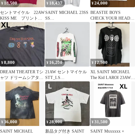
18,500
18,437
24,000
¥
¥
¥
セントマイケル 22AW
SAINT MICHAEL 23SS
BEASTIE BOYS
KISS ME プリントス
SS
CHECK YOUR HEAD T
ウェット サイズXL
TEE/SUNGLASS/WHIT
シャツ
E ヴィンテージ加工プ
リントTシャツ カット
ソー T-shirt Mxxxxxx セ
ントマイケル
8,800
16,200
12,500
¥
¥
¥
DREAM THEATER Tシ
21AW セントマイケル
XL SAINT MICHAEL
ャツ ドリームシアター
STT_LS
The Kid LAROI 23AW T
ペトルーシ ヴィンテー
TEE_LANDSCAPE
シャツ
ジ
36,000
28,000
31,500
¥
¥
¥
SAINT MICHAEL
新品タグ付き SAINT
SAINT Mxxxxxx ×