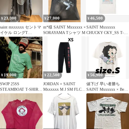
23,000
27,000
46,500
¥
¥
¥
saint mxxxxxx セントマ
m*様 SAINT Mxxxxxx ×
SAINT Mxxxxxx
イケル ロングT
SORAYAMA Tシャツ M
CHUCKY CKY_SS T-
NIRVANA
SHIRT
19,000
22,500
56,900
¥
¥
¥
SWJP 25SS
JORDAN × SAINT
値下げ 早い者勝ち
STEAMBOAT T-SHIRT
Mxxxxxx M J SM FLC
SAINT Mxxxxxx × Betty
-XL- 2着
PANT
Boop 希少S