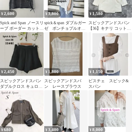
2,600
3,800
1,580
¥
¥
¥
Spick and Span ノースリ
spick＆span ダブルガー
スピックアンドスパン
ーブ ボーダー カットソ
ゼ ポンチョプルオー
【36】キナリ コットン
ー
バーブラウス 白 美
リネンノーカラーボク
品
シージャケット
2,450
1,800
1,150
¥
¥
¥
スピックアンドスパン
スピックアンドスパ
ビスチェ スピック&
ダブルクロス キュロッ
ン レースブラウス
スパン
トパンツ ブラック 38
裏地付
680
3,400
8,000
¥
¥
¥