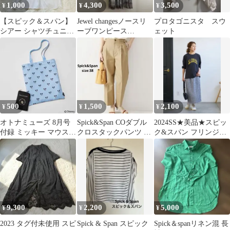
1,000
4,300
3,500
¥
¥
¥
【スピック＆スパン】
Jewel changesノースリ
プロタゴニスタ スウ
シアー シャツチュニッ
ーブワンピース
ェット
クワンピース ホワイト
(38)emmi
白 ゆったり
500
1,500
2,100
¥
¥
¥
オトナミューズ 8月号
Spick&Span COダブル
2024SS★美品★スピッ
付録 ミッキー マウス
クロスタックパンツ 38
ク&スパン フリンジス
ポーチ エコバッグ
スピックアンドスパン
カート 定価12,100円 夏
9,300
2,200
5,000
¥
¥
¥
2023 タグ付未使用 スピ
Spick & Span スピック
Spick＆spanリネン混 長