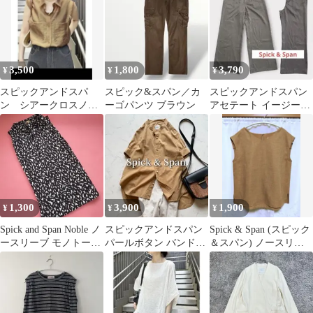
3,500
1,800
3,790
¥
¥
¥
スピックアンドスパ
スピック&スパン／カ
スピックアンドスパン
ン シアークロスノー
ーゴパンツ ブラウン
アセテート イージーワ
スリーブ
イドパンツ グレージュ
F とろみ
1,300
3,900
1,900
¥
¥
¥
Spick and Span Noble ノ
スピックアンドスパン
Spick & Span (スピック
ースリーブ モノトーン
パールボタン バンドカ
＆スパン) ノースリー
柄
ラー半袖シャツ 体型カ
ブトップス
バー 羽織り