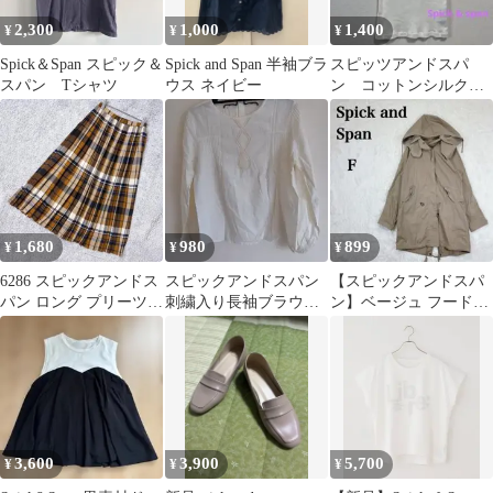
2,300
1,000
1,400
¥
¥
¥
Spick＆Span スピック＆
Spick and Span 半袖ブラ
スピッツアンドスパ
スパン Tシャツ
ウス ネイビー
ン コットンシルクタ
ンクトップ ホワイト
1,680
980
899
¥
¥
¥
6286 スピックアンドス
スピックアンドスパン
【スピックアンドスパ
パン ロング プリーツス
刺繍入り長袖ブラウス
ン】ベージュ フードイ
カート Ｓブラウン チェ
クリーム色
ンジャケット コットン
ック柄
100% F
3,600
3,900
5,700
¥
¥
¥