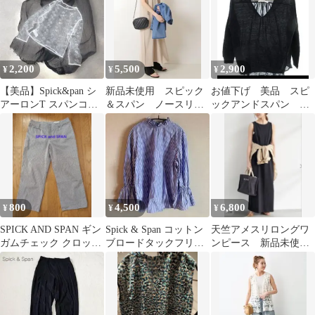
2,200
5,500
2,900
¥
¥
¥
【美品】Spick&pan シ
新品未使用 スピック
お値下げ 美品 スピ
アーロンT スパンコー
＆スパン ノースリー
ックアンドスパン リ
ルチュールTシャツ
ブ リブニット ロン
ネン 切り替え ニッ
ホワイト
グワンピース
ト ふんわり
800
4,500
6,800
¥
¥
¥
SPICK AND SPAN ギン
Spick & Span コットン
天竺アメスリロングワ
ガムチェック クロップ
ブロードタックフリル
ンピース 新品未使
ドパンツ 38
ブラウス
用 2センチ裾上げ