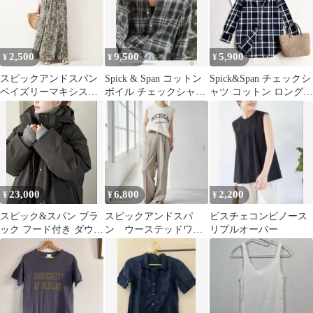
2,500
9,500
5,900
¥
¥
¥
スピックアンドスパン
Spick & Span コットン
Spick&Span チェックシ
ペイズリーマキシスカ
ボイル チェックシャツ
ャツ コットン ロングシ
ート
長袖
ャツ 長袖 ネイビー
23,000
6,800
2,200
¥
¥
¥
スピック&スパン ブラ
スピックアンドスパ
ビスチェコンビノース
ック フード付き ダウン
ン ウーステッドワイ
リプルオーバー
ジャケット
ドパンツ 40