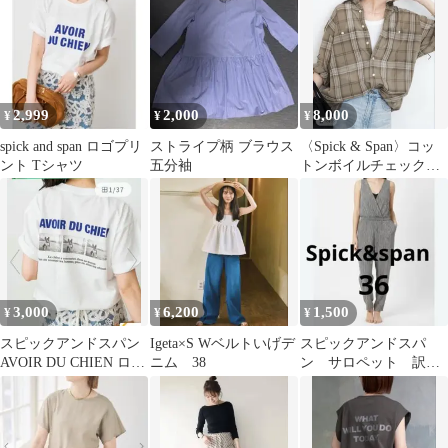
ピース 黒
2,999
2,000
8,000
¥
¥
¥
spick and span ロゴプリ
ストライプ柄 ブラウス
〈Spick & Span〉コッ
ント Tシャツ
五分袖
トンボイルチェックシ
ャツ
3,000
6,200
1,500
¥
¥
¥
スピックアンドスパン
Igeta×S Wベルトいげデ
スピックアンドスパ
AVOIR DU CHIEN ロゴ
ニム 38
ン サロペット 訳ア
プリントTシャツ
リ