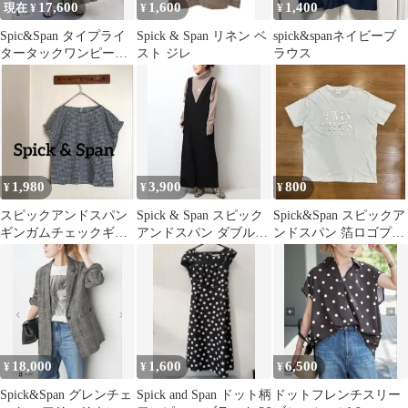
17,600
1,600
1,400
現在 ¥
¥
¥
Spic&Span タイプライ
Spick & Span リネン ベ
spick&spanネイビーブ
タータックワンピース
スト ジレ
ラウス
カーキ38
1,980
3,900
800
¥
¥
¥
スピックアンドスパン
Spick & Span スピック
Spick&Span スピックア
ギンガムチェックギャ
アンドスパン ダブルク
ンドスパン 箔ロゴプリ
ザースリーブブラウス
ロスVネックワンピー
ント Tシャツ ホワイト
フリル袖
ス
18,000
1,600
6,500
¥
¥
¥
Spick&Span グレンチェ
Spick and Span ドット柄
ドットフレンチスリー