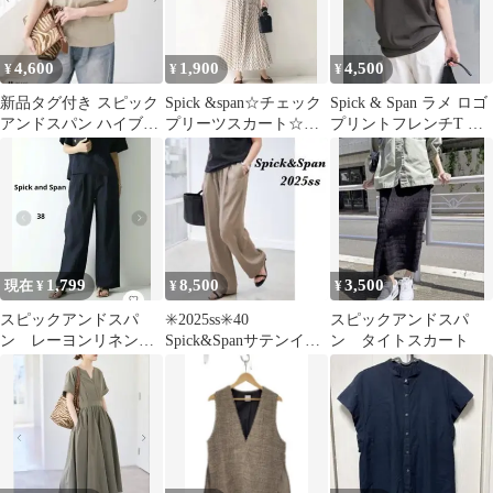
4,600
1,900
4,500
¥
¥
¥
新品タグ付き スピック
Spick &span☆チェック
Spick & Span ラメ ロゴ
アンドスパン ハイブリ
プリーツスカート☆サ
プリントフレンチT グ
ッドリネンTブラウス
イズ36
レー 未使用品
1,799
8,500
3,500
現在 ¥
¥
¥
スピックアンドスパ
✳️2025ss✳️40
スピックアンドスパ
ン レーヨンリネンイ
Spick&Spanサテンイー
ン タイトスカート
ージーパンツ
ジーパンツベージュ
【洗える】