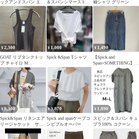
ックアンドスパン エン
＆スパンシマーストラ
袖シャツ グリーン
ブロイダリーレースド
イプ ボートネックブラ
レス F
ウス
2,300
1,000
1,490
¥
¥
¥
GOAT リブタンクトッ
Spick &Span Tシャツ
【Spick and
プ チャイロ M
Span×SOMETHING】デ
spick&span
ニムスカート ミモレ
丈 S
9,300
3,870
1,890
¥
¥
¥
Spick&Span リネンエア
Spick and spanケープコ
スピック＆スパン キュ
リージャケット サイ
ンビプルオーバー
プラ100% コクーンワ
ズ40
ンピース グレー 日本製
M-L