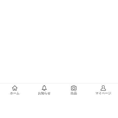
メルカリについて
ホーム
お知らせ
出品
マイページ
会社概要（運営会社）
採用情報
プレスリリース
公式ブログ
プレスキット