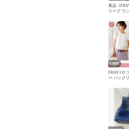
美品《FRAY
リーブ ワ
ニットコンビ
980
¥
FRAY I.
ー バック
ニット 白 