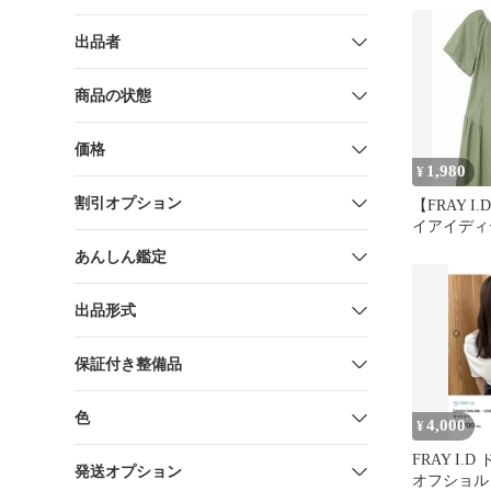
出品者
商品の状態
価格
1,980
¥
割引オプション
【FRAY 
イアイディ
スリーブワ
あんしん鑑定
出品形式
保証付き整備品
色
4,000
¥
FRAY I.
発送オプション
オフショル