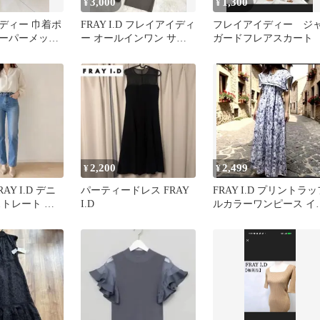
3,000
1,300
¥
¥
ディー 巾着ポ
FRAY I.D フレイアイディ
フレイアイディー ジ
ーパーメッシ
ー オールインワン サロ
ガードフレアスカート
ペット カーキ サイズ
0
2,200
2,499
¥
¥
AY I.D デニ
パーティードレス FRAY
FRAY I.D プリントラッ
ストレート サ
I.D
ルカラーワンピース イ
本製
ナー付