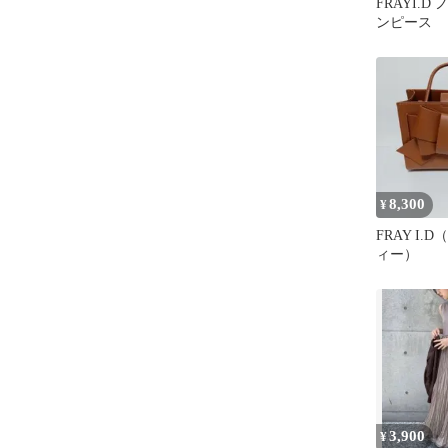
FRAYI.
ンピース
8,300
¥
FRAY I
ィー）
3,900
¥