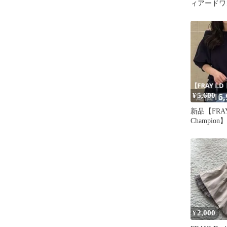
ィアードワ
クベージュ
5,600
¥
新品【FRAY
Champi
オフショル
2,000
¥