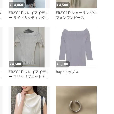
14,860
4,500
¥
¥
ス
FRAY I.Dフレイアイディ
FRAY I.D シャーリングシ
ニ
ー サイドカッティングレ
フォンワンピース
ーストリムキャミワンピ
ース
4,500
1,100
¥
¥
ト
FRAY I.D フレイアイディ
frayidトップス
ー
ー フリルリブニットトッ
プス ホワイト 半袖