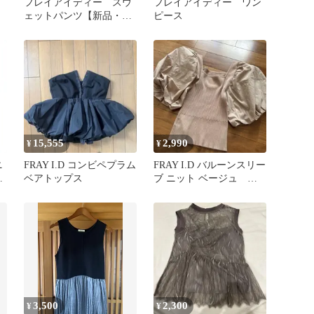
フレイアイディー スウ
フレイアイディー ワン
ェットパンツ【新品・未
ピース
着用】
15,555
2,990
¥
¥
ニ
FRAY I.D コンビペプラム
FRAY I.D バルーンスリー
サ
ベアトップス
ブ ニット ベージュ ス
クエアネックトップス
3,500
2,300
¥
¥