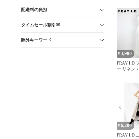
配送料の負担
タイムセール割引率
除外キーワード
3,980
¥
FRAY I.
ー リネン
オールインワ
6,200
¥
FRAY I.