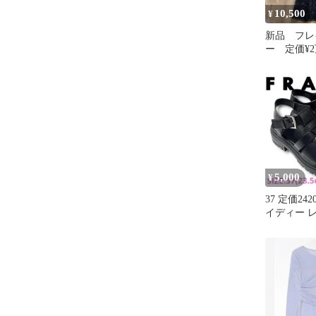
10,500
¥
新品 フレ
ー 定価¥2
ーガンジー
ス
5,000
¥
37 定価24
イディー レ
ルカサンダ