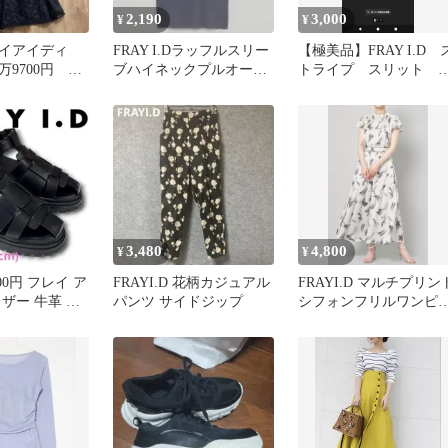
2,190
3,000
¥
¥
イアイディ
FRAY I.Dラッフルスリー
【極美品】FRAY I.D 
万9700円 オ
ブハイネックプルオーバ
トライプ スリット 
刺繍ワンピー
ー
ット タイトワンピース
3,480
4,800
¥
¥
200円 フレイ ア
FRAYI.D 花柄カジュアル
FRAYI.D マルチプリン
ザー 牛革 グ
パンツ サイドジップ
シフォンフリルワンピ
ル 黒
ス