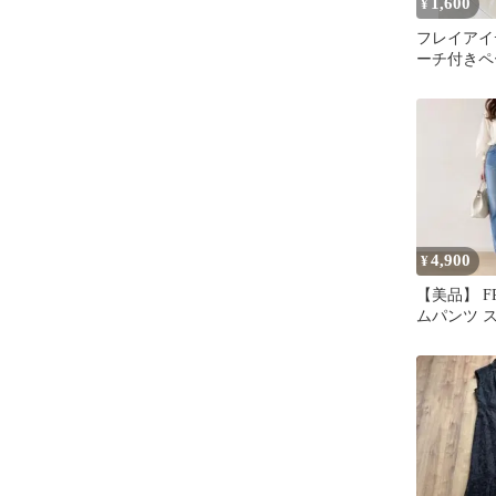
1,600
¥
フレイアイ
ーチ付きペ
ュバッグ
4,900
¥
【美品】 FR
ムパンツ 
イズ0 S日