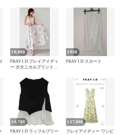
ー FRAY I.D
ンベアトップ キャミソー
ル
8,000
950
¥
¥
イ
FRAY I.D フレイアイディ
FRAY I.D スカート
ー ボタニカルプリントキ
ャミワンピース 0サイ
ズ
6,780
17,000
¥
¥
ネ
FRAY I.D ラッフルプリー
フレイアイディー ワンピ