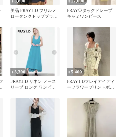
5,800
17,000
¥
¥
ャ
美品 FRAY I.D フリルメ
FRAY♡タックドレープ
ロータンクトップブラウ
キャミワンピース
ス
3,300
5,400
¥
¥
フ
FRAY.I.D リネン ノース
FRAY I.Dフレイアイディ
ン
リーブ ロング ワンピー
ーフラワープリントボレ
ス ブルー
ロコンビキャミワンピー
ス