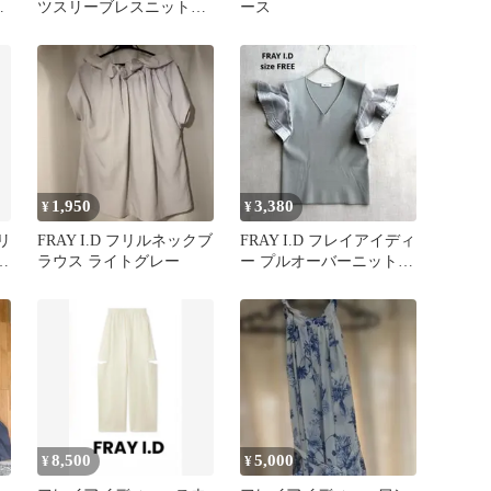
プ
ツスリーブレスニット
ース
ブラック フレイアイデ
ィー
1,950
3,380
¥
¥
リ
FRAY I.D フリルネックブ
FRAY I.D フレイアイディ
ウ
ラウス ライトグレー
ー プルオーバーニット半
袖 シアー サテン
8,500
5,000
¥
¥