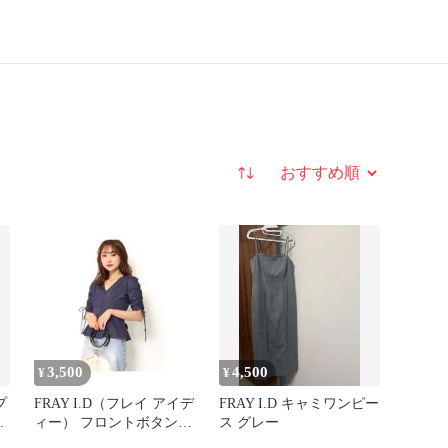
並び替え
3,500
4,500
¥
¥
プ
FRAY I.D（フレイ アイデ
FRAY I.D キャミワンピー
ー
ィー） フロントボタンブ
ス グレー
ラウス ネイビー