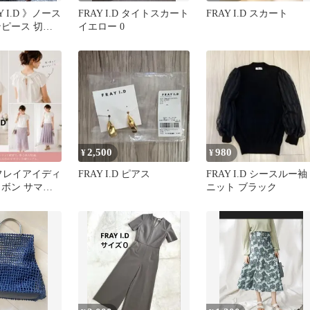
 I.D 》ノース
FRAY I.D タイトスカート
FRAY I.D スカート
ンピース 切替
イエロー 0
 FREE
2,500
980
¥
¥
D フレイアイディ
FRAY I.D ピアス
FRAY I.D シースルー袖
リボン サマー
ニット ブラック
フレア袖 F