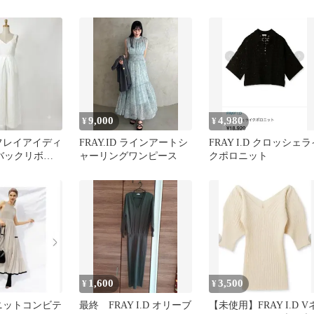
ス
9,000
4,980
¥
¥
D フレイアイディ
FRAY.ID ラインアートシ
FRAY I.D クロッシェラ
 バックリボン
ャーリングワンピース
クポロニット
ン 白 1
1,600
3,500
¥
¥
D ニットコンビテ
最終 FRAY I.D オリーブ
【未使用】FRAY I.D V