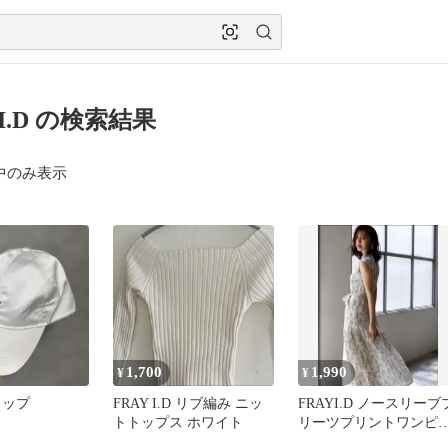
 I.D の検索結果
中のみ表示
1,700
1,990
¥
¥
キャップ
FRAY I.D リブ編み ニッ
FRAYI.D ノースリーブ
トトップス ホワイト
リーツプリントワンピ
ス