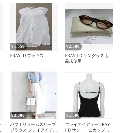
1,550
2,500
¥
¥
FRAY.ID ブラウス
FRAY I.D サングラス 新
品未使用
3,300
1,500
¥
¥
ト
パフボリュームスリーブ
フレイアイディー FRAY
ス
ブラウス フレイアイディ
I.D サントーニカップイ