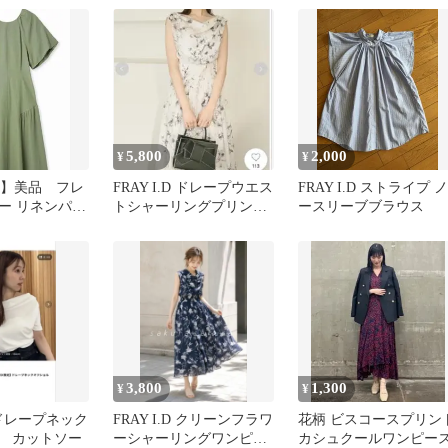
5,800
2,000
¥
¥
I.D】美品 フレ
FRAY I.D ドレープウエス
FRAY I.D ストライプ ノ
ー リネンパフ
トシャーリングプリント
ースリーブブラウス
ンピース
ワンピース
3,800
1,300
¥
¥
D ドレープネック
FRAY I.D クリーンフラワ
花柄 ビスコースプリン
 カットソー
ーシャーリングワンピー
カシュクールワンピー