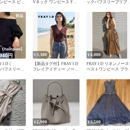
ンピース ピン
Vネック ワンピース Fサ
ックパフスリーブリブ
イズ
ルオーバー(アイボリー)
3,300
4,000
¥
¥
 I.D｜
【新品タグ付】FRAY I.D
FRAY I.D リネンノース
on】パフスリーブ
フレイアイディー ノース
ベストワンピース ブラ
スウェット
リーブニット ボルドー
ン Sサイズ
2,900
3,500
¥
¥