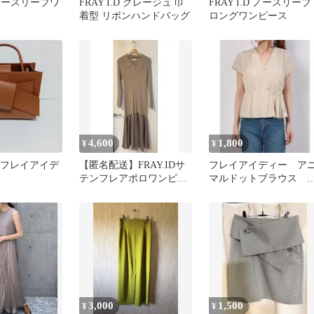
D ノースリーブワ
FRAY I.D グレージュ 巾
FRAY I.D ノースリーブ
着型 リボンハンドバッグ
ロングワンピース
4,600
1,800
¥
¥
.D（フレイアイデ
【匿名配送】FRAY.IDサ
フレイアイディー ア
テンフレアポロワンピー
マルドットブラウス 
ス 美品 お買得 早い者
イズ1 定価14850円
勝ち！
3,000
1,500
¥
¥