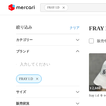
ンツにスキップ
FRAY I.D
絞り込み
FRAY
クリア
カテゴリー
販売
ブランド
FRAY I.D
2,600
¥
サイズ
fray i.d 
販売状況