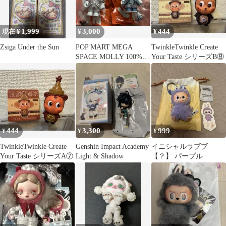
1,999
3,000
444
現在 ¥
¥
¥
Zsiga Under the Sun
POP MART MEGA
TwinkleTwinkle Create
SPACE MOLLY 100%
Your Taste シリーズB⑧
emoji 2体
444
3,300
999
¥
¥
¥
TwinkleTwinkle Create
Genshin Impact Academy
イニシャルラブブ
Your Taste シリーズA⑦
Light & Shadow
【？】 パープル