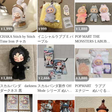
1,999
999
1,880
¥
¥
¥
CHAKA Stitch by Stitch
イニシャルラブブ E パ
POP MART THE
Time Iron チャカ
ープル
MONSTERS LABUBU 3
点セット
1,888
2,666
3,800
¥
¥
¥
スカルパンダ darkness
スカルパンダ新作 Off
POPMART ラブブ
ダークネス 黒
Mode シリーズ ぬいぐ
エナジー ぬいぐるみ
るみBreak Time
ペンダントLUCK パ
ープル