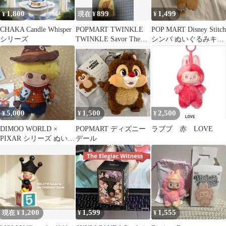
1,800
899
1,499
¥
現在 ¥
¥
CHAKA Candle Whisper
POPMART TWINKLE
POP MART Disney Stitch
シリーズ
TWINKLE Savor The
シンバ ぬいぐるみキー
Moment
ホルダー
5,000
1,500
2,500
¥
¥
¥
DIMOO WORLD ×
POPMART ディズニー
ラブブ 赤 LOVE
PIXAR シリーズ ぬいぐ
デール
るみペンダント ウッデ
ィ
1,200
1,599
1,555
現在 ¥
¥
¥