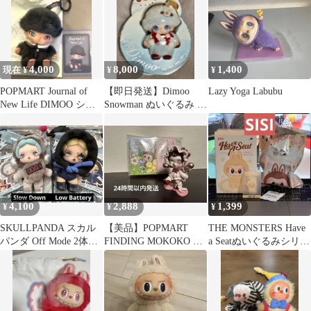
4,000
8,000
1,400
現在 ¥
¥
¥
POPMART Journal of
【即日発送】Dimoo
Lazy Yoga Labubu
New Life DIMOO シー
Snowman ぬいぐるみ キ
クレット
ーホルダー
4,100
2,888
1,399
¥
¥
¥
SKULLPANDA スカル
【美品】POPMART
THE MONSTERS Have
パンダ Off Mode 2体セ
FINDING MOKOKO ス
a Seatぬいぐるみシリー
ット
カルパンダ
ズ SISI