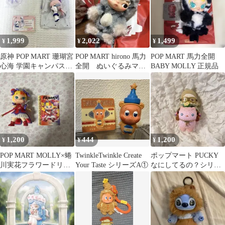
1,999
2,022
1,499
¥
¥
¥
原神 POP MART 珊瑚宮
POP MART hirono 馬力
POP MART 馬力全開
心海 学園キャンパスシ
全開 ぬいぐるみマス
BABY MOLLY 正規品
リーズちびキャラ
コット 本日限定価格
1,200
444
1,200
¥
¥
¥
POP MART MOLLY×蜷
TwinkleTwinkle Create
ポップマート PUCKY
川実花フラワードリー
Your Taste シリーズA①
なにしてるの？シリー
ミング フィギュア1体
ズ 旅人 トラベラー