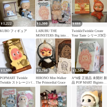
1,222
1,300
444
¥
¥
¥
KUBO フィギュア
LABUBU THE
TwinkleTwinkle Create
MONSTERS Big into
Your Taste シリーズB①
Energy
1,999
2,799
1,500
¥
¥
¥
POPMART Twinkle
HIRONO Mist-Walker
A*h様 正規品 未開封 新
Twinkle ストレージバッ
The Primordial Grace
品 POP MART Biginto
グ エコバッグ
Energy