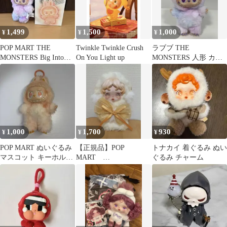
1,499
1,500
1,000
¥
¥
¥
POP MART THE
Twinkle Twinkle Crush
ラブブ THE
MONSTERS Big Into
On You Light up
MONSTERS 人形 カー
Energy
ド付き 美品 POP MART
1,000
1,700
930
¥
¥
¥
POP MART ぬいぐるみ
【正規品】POP
トナカイ 着ぐるみ ぬい
マスコット キーホルダ
MART
ぐるみ チャーム
ー
SKULLPANDA スカル
パンダ ぬいぐるみ