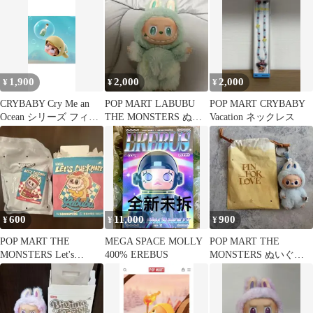
プ アクマノボンプ
1,900
2,000
2,000
¥
¥
¥
CRYBABY Cry Me an
POP MART LABUBU
POP MART CRYBABY
Ocean シリーズ フィギ
THE MONSTERS ぬい
Vacation ネックレス
ュア ウミガメ
ぐるみラブブ正規品
600
11,000
900
¥
¥
¥
POP MART THE
MEGA SPACE MOLLY
POP MART THE
MONSTERS Let's
400% EREBUS
MONSTERS ぬいぐる
Checkmate
みマスコット ラブブ