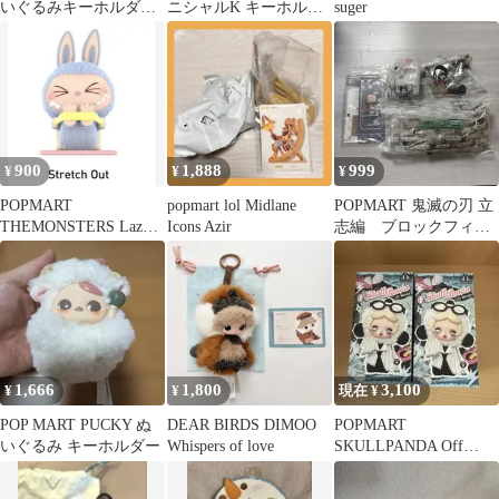
いぐるみキーホルダー
ニシャルK キーホルダ
suger
Not now
ー
900
1,888
999
¥
¥
¥
POPMART
popmart lol Midlane
POPMART 鬼滅の刃 立
THEMONSTERS Lazy
Icons Azir
志編 ブロックフィギ
Yoga StretchOut
ュア 竈門禰豆子休みの
時間
1,666
1,800
3,100
¥
¥
現在 ¥
POP MART PUCKY ぬ
DEAR BIRDS DIMOO
POPMART
いぐるみ キーホルダー
Whispers of love
SKULLPANDA Off
Modeシリーズ