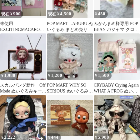
900
4,500
450
現在 ¥
現在 ¥
¥
未使用
POP MART LABUBU ぬ
みかんまめ様専用 POP
EXCITINGMACARON
いぐるみ まとめ売り
BEAN パジャマ クロス
ぬいぐるみシリー
ドレッシングシリーズ
ズ Soymilk
1,980
1,200
1,500
¥
¥
¥
スカルパンダ新作 Off
POP MART WHY SO
CRYBABY Crying Again
Mode ぬいぐるみキーホ
SERIOUS ぬいぐるみ
WHAT A FROG ぬいぐ
ルダー Mask Off
DIMOO ディムー
るみ
2,222
444
5,988
¥
¥
¥