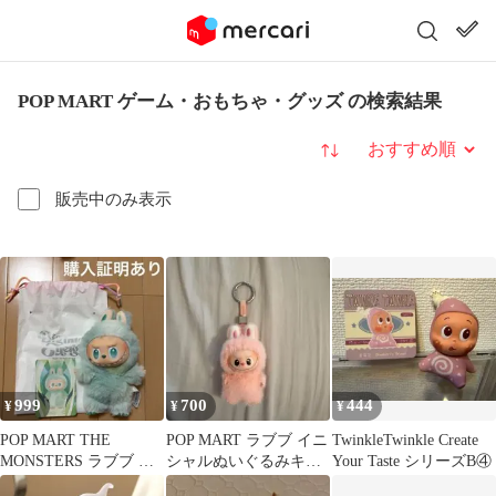
POP MART ゲーム・おもちゃ・グッズ の検索結果
並び替え
販売中のみ表示
999
700
444
¥
¥
¥
POP MART THE
POP MART ラブブ イニ
TwinkleTwinkle Create
MONSTERS ラブブ エ
シャルぬいぐるみキー
Your Taste シリーズB④
ナジー SERENITY
ホルダー【U】