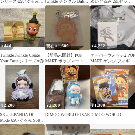
シリーズ ぬいぐるみペ
twinkle チンクル Bubble
ぬいぐるみ 2点セット
ンダント
Tea
緑 水色
444
1,600
4,222
¥
現在 ¥
¥
TwinkleTwinkle Create
【新品未開封】POP
オーバーウォッチ2 PO
Your Taste シリーズA③
MART ポップマート エ
MART ゲンジ フィギュ
ナジー ラブブ
ア
2,200
2,200
1,300
¥
¥
¥
SKULLPANDA Off
DIMOO WORLD PIXAR
DIMOO WORLD
Mode ぬいぐるみ Soft
Chaos