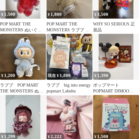
1,500
1,800
3,500
¥
¥
¥
POP MART THE
POP MART THE
WHY SO SERIOUS 正
MONSTERS ぬいぐる
MONSTERS ラブブ ぬ
規品
み
いぐるみ
1,200
1,800
1,390
¥
現在 ¥
¥
ラブブ POP MART
ラブブ big into energy
ポップマート
THE MONSTERS ぬい
popmart Labubu
POPMART DIMOO
ぐるみ キーホルダー
WORLD DISNEY ミッ
キー
1,299
2,222
1,500
¥
¥
¥