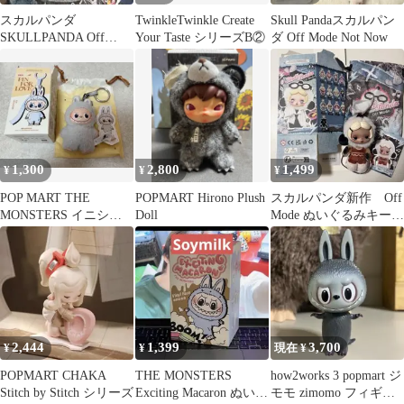
スカルパンダ
TwinkleTwinkle Create
Skull Pandaスカルパン
SKULLPANDA Off
Your Taste シリーズB②
ダ Off Mode Not Now
Mode No adulting
1,300
2,800
1,499
¥
¥
¥
POP MART THE
POPMART Hirono Plush
スカルパンダ新作 Off
MONSTERS イニシャ
Doll
Mode ぬいぐるみキーホ
ルラブブ 【C】 正規品
ルダー Rest Day
2,444
1,399
3,700
¥
¥
現在 ¥
POPMART CHAKA
THE MONSTERS
how2works 3 popmart ジ
Stitch by Stitch シリーズ
Exciting Macaron ぬいぐ
モモ zimomo フィギュ