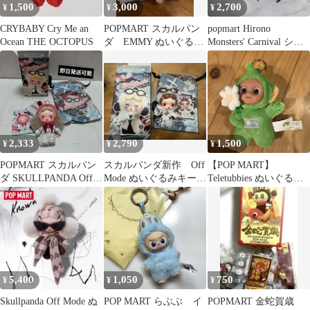
1,500
3,000
2,700
¥
¥
¥
CRYBABY Cry Me an
POPMART スカルパン
popmart Hirono
Ocean THE OCTOPUS
ダ EMMY ぬいぐるみ
Monsters' Carnival シリ
ペンダント
ーズ
2,333
2,790
1,500
¥
¥
¥
POPMART スカルパン
スカルパンダ新作 Off
【POP MART】
ダ SKULLPANDA Off
Mode ぬいぐるみキーホ
Teletubbies ぬいぐるみ
Mode ペンダント
ルダーBreak Time
キーチェーン
5,400
1,050
750
¥
¥
¥
Skullpanda Off Mode ぬ
POP MART らぶぶ イ
POPMART 金蛇賀歳