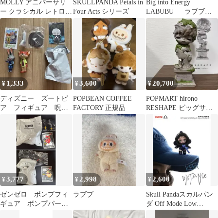
MOLLY アニバーサリ
SKULLPANDA Petals in
Big into Energy
ー クラシカル レトロ 2
Four Acts シリーズ
LABUBU ラブブ
シリーズ
LOYALTY
1,333
3,600
20,700
¥
¥
¥
ディズニー ズートピ
POPBEAN COFFEE
POPMART hirono
ア フィギュア 呪術
FACTORY 正規品
RESHAPE ビッグサイ
廻戦 POPMART ポップ
ズ ヒロノ
マート 狗巻
3,777
2,998
2,600
¥
¥
¥
ゼンゼロ ボンプフィ
ラブブ
Skull Pandaスカルパン
ギュア ボンプパーテ
ダ Off Mode Low
ィー タンケンボン
Battery