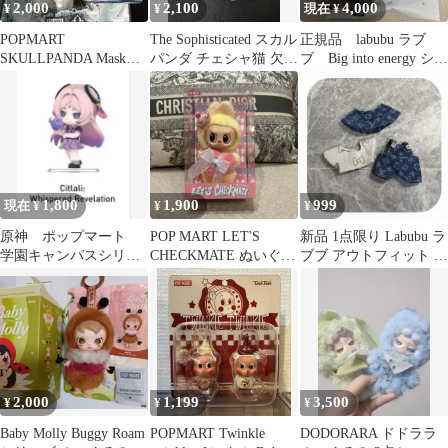
2,000
2,100
4,000
¥
¥
現在 ¥
POPMART
The Sophisticated スカル
正規品 labubu ラブ
SKULLPANDA Mask
パンダ チェシャ猫 欠品
ブ Big into energy シー
Off ぬいぐるみ
あり 自立不可
クレット
1,800
1,900
999
現在 ¥
¥
¥
原神 ポップマート
POP MART LET'S
新品 1点限り Labubu ラ
学園キャンパスシリー
CHECKMATE ぬいぐる
ブブ アウトフィット 3
ズ フィギュア シト
み
点セット
ラリ
2,000
1,199
3,500
¥
¥
¥
Baby Molly Buggy Roam
POPMART Twinkle
DODORARA ドドララ