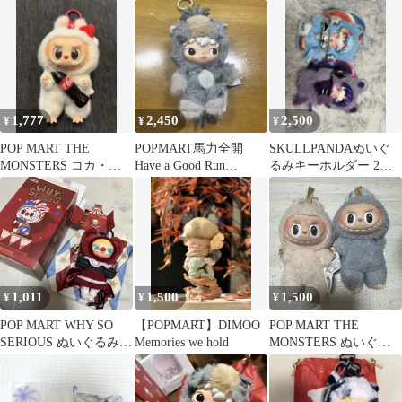
るみシリーズ
ア
1,777
2,450
2,500
¥
¥
¥
POP MART THE
POPMART馬力全開
SKULLPANDAぬいぐ
MONSTERS コカ・コ
Have a Good Run
るみキーホルダー 2種
ーラ ぬいぐるみ
HIRONO ぬいぐるみ
セット
1,011
1,500
1,500
¥
¥
¥
POP MART WHY SO
【POPMART】DIMOO
POP MART THE
SERIOUS ぬいぐるみ
Memories we hold
MONSTERS ぬいぐる
MOLLY
み 2体セット