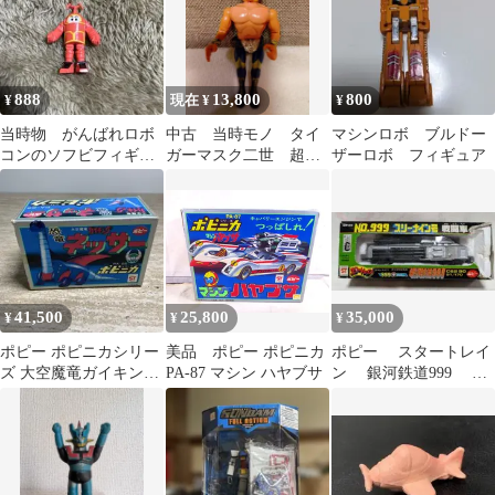
888
13,800
800
¥
現在 ¥
¥
当時物 がんばれロボ
中古 当時モノ タイ
マシンロボ ブルドー
コンのソフビフィギュ
ガーマスク二世 超合
ザーロボ フィギュア
ア ポピー 昭和レト
金 POPY 日本製
ロ品
1981
41,500
25,800
35,000
¥
¥
¥
ポピー ポピニカシリー
美品 ポピー ポピニカ
ポピー スタートレイ
ズ 大空魔竜ガイキング
PA-87 マシン ハヤブサ
ン 銀河鉄道999 ス
恐竜ネッサ 7135
リーナイン号 戦闘
車 松本零士