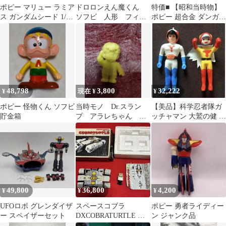
ポピー マリュー ラミア
ドロロンえん魔くん
特価■ 【昭和当時物】
ス ガンダムシード 1/7
ソフビ 人形 フィギ
ポピー 超合金 ダンガー
B-CLUB フィギュア
ュア 当時物 永井
ドA
豪 昭和レトロ 未開
封
48,798
3,800
32,222
¥
現在 ¥
¥
ポピー 怪物くん ソフビ
当時モノ Dr.スラン
【美品】科学忍者隊ガ
貯金箱
プ アラレちゃん 消
ッチャマン 大鷲の健 燕
しゴム チャイナ服＆
の甚平 ソフビ ポピー
ポニーテール 黄色
中嶋製作所
49,800
36,800
4,200
¥
¥
¥
UFOロボ グレンダイザ
スペースコブラ
ポピー 勇者ライディー
ー スペイザーセット
DXCOBRATURTLE 破
ン ジャンク品
損あり