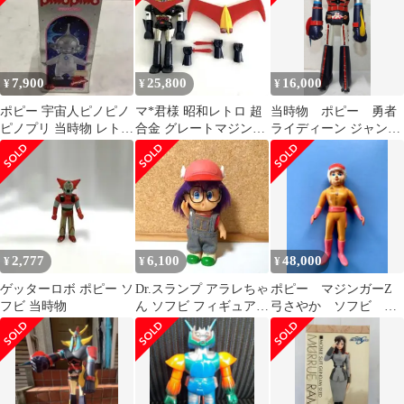
7,900
25,800
16,000
¥
¥
¥
ポピー 宇宙人ピノピノ
マ*君様 昭和レトロ 超
当時物 ポピー 勇者
ピノプリ 当時物 レトロ
合金 グレートマジンガ
ライディーン ジャンボ
ソフビ 箱付き 希少約
ー
マシンダー 本体 検
10cm
索 超合金
2,777
6,100
48,000
¥
¥
¥
ゲッターロボ ポピー ソ
Dr.スランプ アラレちゃ
ポピー マジンガーZ
フビ 当時物
ん ソフビ フィギュア
弓さやか ソフビ 当
ポピー 当時物 貴重
時物