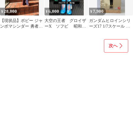
28,000
6,000
7,900
¥
¥
¥
【現状品】ポピー ジャ
大空の王者 グロイザ
ガンダムヒロインシリ
ンボマシンダー 勇者ラ
ーX ソフビ 昭和レ
ーズ17 1/7スケール
イディーン ポピー
トロ フィギュア 希
マリュー・ラミアス
1975年頃商品
少品
次へ