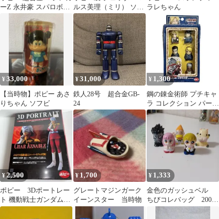
ーZ 永井豪 スパロボ復
ルス美理（ミリ） ソフ
ラレちゃん
刻 フィギュア ポピニカ
ビ
33,000
31,000
1,300
¥
¥
¥
【当時物】ポピー あさ
鉄人28号 超合金GB-
鋼の錬金術師 プチキャ
りちゃん ソフビ
24
ラ コレクション パート
2 ポピー
2,500
1,700
1,333
¥
¥
¥
ポピー 3Dポートレー
グレートマジンガーク
金色のガッシュベル
ト 機動戦士ガンダム
イーンスター 当時物
ちびコレバッグ 2003
シャア・アズナブル
年 コンプリート 指
ペーパーモデル
人形 5体