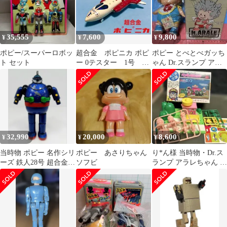
35,555
7,600
9,800
¥
¥
¥
ポピー/スーパーロボッ
超合金 ポピニカ ポピ
ポピー とべとべガッち
ト セット
ー 0テスター 1号 ゼ
ゃん Dr.スランプ アラ
ロテスター 昭和 レ
レちゃん
トロ
32,990
20,000
8,600
¥
¥
¥
当時物 ポピー 名作シリ
ポピー あさりちゃん
り*ん様 当時物・Dr.ス
ーズ 鉄人28号 超合金
ソフビ
ランプ アラレちゃん ペ
フィギュア
ンギン村分譲中 8 アン
ギラス