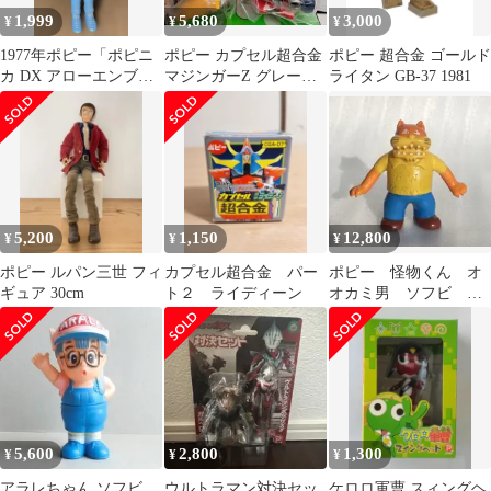
1,999
5,680
3,000
¥
¥
¥
1977年ポピー「ポピニ
ポピー カプセル超合金
ポピー 超合金 ゴールド
カ DX アローエンブレ
マジンガーZ グレート
ライタン GB-37 1981
ム トドロキスペシャル
マジンガー 2種セット
フィギュア
5,200
1,150
12,800
¥
¥
¥
ポピー ルパン三世 フィ
カプセル超合金 パー
ポピー 怪物くん オ
ギュア 30cm
ト２ ライディーン
オカミ男 ソフビ フ
ァミリーセット フィ
ギュア 当時 昭和
5,600
2,800
1,300
¥
¥
¥
アラレちゃん ソフビ
ウルトラマン対決セッ
ケロロ軍曹 スィングヘ