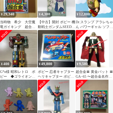
29,340
4,388
12,800
¥
¥
¥
当時物 希少 大空魔
【中古】開封 ポピー 機
Dr.スランプ アラレちゃ
竜ガイキング 超合
動戦士ガンダムSEED
ん パワーギャル ソフビ
金 ポピー
B-CLUB ガンダムヒロ
人形 警備隊 備品全てあ
インシリーズ12 1/7 ラ
り
クス･クライン[17]
400
49,800
9,500
¥
¥
¥
G*n様 昭和レトロ ポ
ポピー 忍者キャプター
超合金〓 黄金バット 〓
ピー ◆ゴライオン
ヘリキャプター ポピニ
GA−65 〜超合金名作シ
◆ 百獣王ゴライオン
カシリーズ 6441
リーズ ／ポピー／1976
当時もの
年