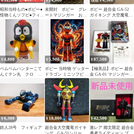
31,500
24,000
4,500
¥
¥
現在 ¥
昭和当時もの●ポピー●
未開封 ポピー グレ
ポピー 超合金 GA-52
怪物くんソフビ●フィギ
ートマジンガー お年
ガイキング 大空魔竜
ュア
玉プレゼント
ジャンク
4,800
5,900
87,500
¥
¥
¥
ベムベムハンターこて
ポピー 当時物 ゲッター
【極美品】ポピー 超合
んぐテン丸 クロ ソ
ドラゴン ミニソフビ 昭
金 GA-01 マジンガーZ
フビ ポピー バンダ
和レトロ 永井豪 ゲッタ
4期 ロボット 希少
イ
ーロボG
6,300
18,000
42,500
¥
¥
¥
鉄人28号 フィギュア
超合金大空魔竜ガイキ
激レア 鄕文限定 超合金
ング GA-51シリーズ
勇者ライディーン ブラ