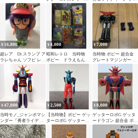
初期（1期）
ックバージョン 当時物
16,800
4,000
7,000
¥
¥
¥
超レア Dr.スランプ ア
昭和レトロ 当時物
当時物 ポピー 超合金
ラレちゃん ソフビ レト
ポピー ドラえもん
グレートマジンガー パ
ロ 鳥山明
ポケットミニ 消しゴ
ンチ ミサイル 左右パー
ムセット
ツ付き
47,800
2,500
8,000
¥
¥
¥
当時モノ_ジャンボマシ
【当時物】ポピー ゲッ
ゲッターロボG ゲッタ
ンダー『勇者ライディ
ターロボG ゲッターラ
ードラゴン 超合金 ポピ
ーン』頭部黄色成形
イガー ソフビ フィギュ
ー フィギュア
ア 永井豪