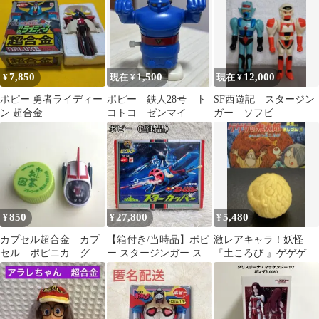
7,850
1,500
12,000
¥
現在 ¥
現在 ¥
ポピー 勇者ライディー
ポピー 鉄人28号 ト
SF西遊記 スタージン
ン 超合金
コトコ ゼンマイ
ガー ソフビ
850
27,800
5,480
¥
¥
¥
カプセル超合金 カプ
【箱付き/当時品】ポピ
激レアキャラ！妖怪
セル ポピニカ グレ
ー スタージンガー スタ
『土ころび 』ゲゲゲの
ートマジンガー クイ
ーカッパー VA-13 ビク
鬼太郎 バンダイ 消しゴ
ーンスター
トラー
ム 塩ビ人形