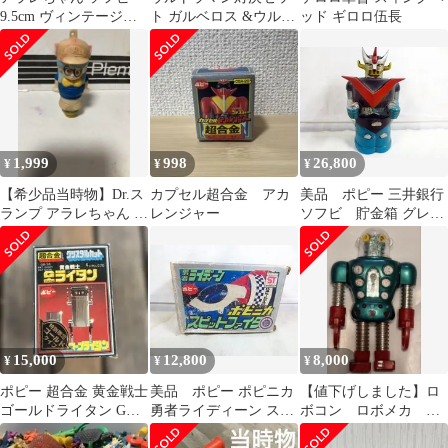
9.5cm ヴィンテージ
ト ガルベロス &ウルト
ッド ギロロ伍長
1981
ラマンネクサス 未使
用
1,999
998
26,800
¥
¥
¥
【希少品当時物】Dr.ス
カプセル超合金 アカ
美品 ポピー 三井銀行
ランプ アラレちゃん ‼️
レンジャー
ソフビ 貯金箱 グレー
アラレフィギュア 昭和
トマジンガー
レトロ‼️
15,000
12,800
8,000
¥
¥
¥
ポピー 超合金 黄金戦士
美品 ポピー ポピニカ
【値下げしました】ロ
ゴールドライタン GB-
勇者ライディーン スピ
ボコン ロボメカ 超
38
ットファイター
合金 レア 貴重