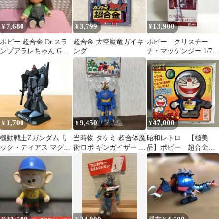
7,680
3,799
13,900
¥
¥
¥
ポピー 超合金 Dr.スラ
超合金 大空魔竜ガイキ
ポピー クリスチー
ンプアラレちゃん GB-
ング
ナ・マッケンジー 1/7
46 1981年製 レトロ
ガンダム0080 フィギュ
ア
1,700
9,450
47,000
¥
¥
¥
機動戦士Zガンダム リ
当時物 タケミ 超合体魔
昭和レトロ 【極美
ック・ディアス マグネ
術ロボ ギンガイザー ス
品】ポピー 超合金
ットアクション
ピンランサー ソフビ
ガチャガチャ ドラえ
もん GB-04