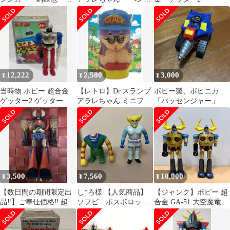
フビ 当時物 ポピー
ン村パトカーと警察官
12,222
2,500
3,000
¥
¥
¥
当時物 ポピー 超合金
【レトロ】Dr.スランプ
ポピー製、ポピニカ
ゲッター2 ゲッターロ
アラレちゃん ミニフィ
「パッセンジャー」。
ボ（ ソフビ マジンガー
ギュア（則巻アラレ）
ザ・ウルトラマンに登
Ｚ ）
約6cm
場するメカです
3,500
7,560
10,000
¥
¥
¥
【数日間の期間限定出
し*ろ様 【人気商品】
【ジャンク】ポピー 超
品‼️】ご奉仕価格‼️ 超合
ソフビ ボスボロッ
合金 GA-51 大空魔竜ガ
金 ダンガードA
ト イキマ ポピー
イキング 当時物 2体セ
1970年代 2体セ
ット