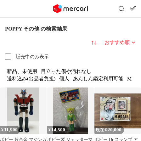
POPPY その他 の検索結果
並び替え
販売中のみ表示
新品、未使用
目立った傷や汚れなし
送料込み(出品者負担)
個人
あんしん鑑定利用可能
M
11,900
14,500
20,000
¥
¥
現在 ¥
ポピー 超合金 マジンガ
ポピー製 ジェッターマ
ポピー Dr.スランプ ア