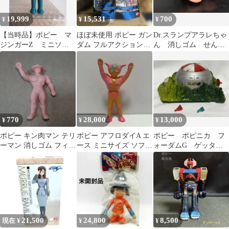
19,999
15,531
700
¥
¥
¥
【当時品】ポピー マ
ほぼ未使用 ポピー ガン
Dr.スランプアラレちゃ
ジンガーZ ミニソフ
ダム フルアクション
ん 消しゴム せんべ
ビ 昭和レトロ
RX−78−2 ガンダム
いさん専用プロペラ
機 昭和レトロ
770
28,000
13,000
¥
¥
¥
ポピー キン肉マン テリ
ポピー アフロダイA エ
ポピー ポピニカ フ
ーマン 消しゴム フィギ
ース ミニサイズ ソフビ
ォーダムG ゲッター
ュア キン消し デカ消し
マジンガーZ レトロ 永
ロボG
井豪
21,500
24,800
8,500
現在 ¥
¥
¥