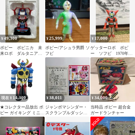
49,300
25,999
17,000
¥
¥
¥
ポピー ポピニカ 未
ポピー/アシュラ男爵 ソ
ゲッターロボ ポピ
来ロボ ダルタニア
フビ
ー ソフビ 1970年
ス ミライジェット
代 12cm
デルファイター 超合
金
14,300
38,011
34,000
現在 ¥
¥
¥
★コレクター品放出 ポ
ジャンボマシンダー・
当時品 ポピー 超合金
ピー ガイキング ミニソ
スクランブルダッシュ
ガードランチャー
フビ 当時物
組立説明書＆ミニチラ
シ（美品・当時モノ）