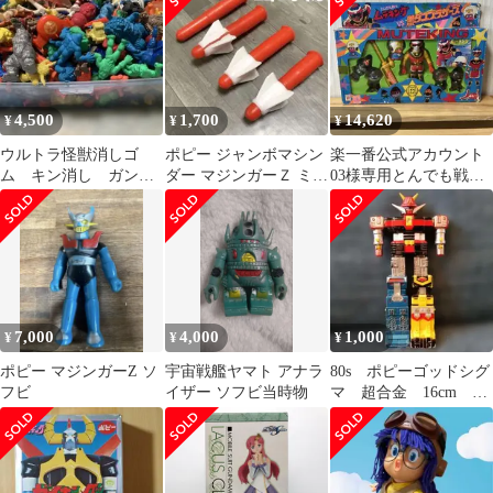
4,500
1,700
14,620
¥
¥
¥
ウルトラ怪獣消しゴ
ポピー ジャンボマシン
楽一番公式アカウント
ム キン消し ガン消
ダー マジンガーＺ ミサ
03様専用とんでも戦士
し ジャンク★⭐️大量
イル 当時物
ムテキングVS黒ダコブ
⭐️★当時物 昭和レト
ラザーズ ソフビ
ロ
7,000
4,000
1,000
¥
¥
¥
ポピー マジンガーZ ソ
宇宙戦艦ヤマト アナラ
80s ポピーゴッドシグ
フビ
イザー ソフビ当時物
マ 超合金 16cm
JAPAN 昭和レトロ
当時物