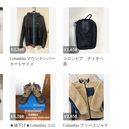
ーキベージュ
2,399
1,650
¥
¥
Columbia マウンテンパー
コロンビア ナイオベ
カー Lサイズ
黒
6,700
2,050
¥
¥
★値下げ★Columbia コロ
Columbia フリースジャケ