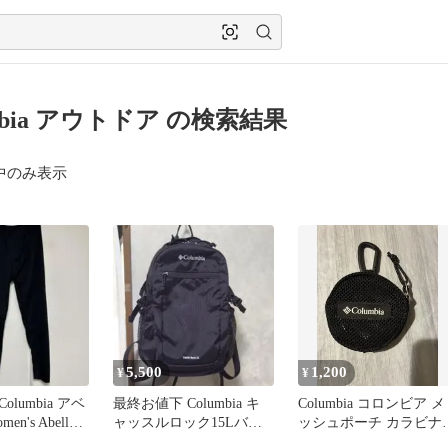
mbia アウトドア の検索結果
中のみ表示
5,500
1,200
¥
¥
lumbia アベ
最終お値下 Columbia キ
Columbia コロンビア メ
n's Abella
ャッスルロック15Lバッ
ッシュポーチ カラビナ
クパック
き ブラック