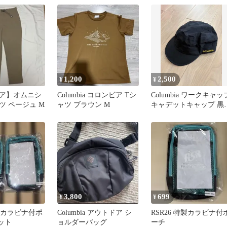
1,200
2,500
¥
¥
ア】オムニシ
Columbia コロンビア Tシ
Columbia ワークキャッ
ツ ページュ M
ャツ ブラウン M
キャデットキャップ 
ナイロン PU5313
3,800
699
¥
¥
特製カラビナ付ポ
Columbia アウトドア シ
RSR26 特製カラビナ付
ット
ョルダーバッグ
ーチ