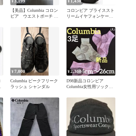
3,199
1,430
¥
¥
【美品】Columbia コロン
コロンビア プライススト
ビア ウエストポーチ バ
リームイヤフォンケース
ッグ ボディバッグ
ブラック PU2409
7,000
2,300
¥
¥
ロ
Columbia ピークフリーク
D98新品コロンビア
ー
ラッシュ シャンダル
Columbia女性用ソックス
ス
中厚地24〜26靴下3足組