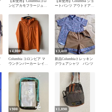
フ
【未使用】Columbiaコロ
【未使用】Columbia ショ
ンビアカモフラージュ柄
ートパンツ アウトドアド
スカート アウトドア
ライ素材 今週価格！
4,000
3,400
¥
¥
ア
Columbia コロンビア マ
新品Columbiaトレッキン
ー
ウンテンパーカー レイン
グウェアシャツ パンツ
ジャケット
900
1,890
¥
¥