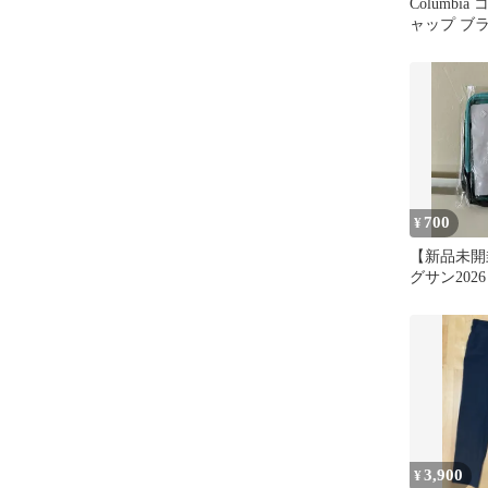
Columbi
ャップ ブ
700
¥
【新品未開
グサン202
ロンビアコ
RSR②
3,900
¥