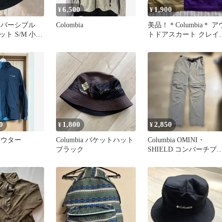
6,500
1,900
¥
¥
a リバーシブル
Colombia
美品！＊Columbia＊ ア
ト S/M 小さ
トドアスカート クレイ
でも
ーパターン
0
1,800
2,850
¥
¥
 アウター
Columbia バケットハット
Columbia OMINI・
ブラック
SHIELD コンバーチブ
パンツ Sサイズメンズ