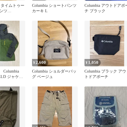
 タイムトゥー
Columbia ショートパンツ
Columbia アウトドアポ
ンツ
カーキ L
チ ブラック
22★Ｌ
2,600
1,050
¥
¥
olumbia
Columbia ショルダーバッ
Columbia ブラック アウ
IELD ジャケッ
グ ベージュ
トドアポーチ
ズ