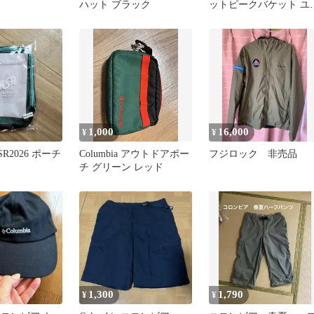
ハット ブラック
ットピークバケット ユ
セックス S/M 黒
1,000
16,000
¥
¥
RSR2026 ポーチ
Columbia アウトドアポー
フジロック 非売品
チ グリーン レッド
1,300
1,790
¥
¥