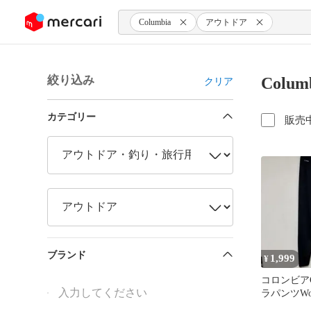
ンツにスキップ
Columbia
アウトドア
絞り込み
Colu
クリア
カテゴリー
販売
ブランド
1,999
¥
コロンビアCo
ラパンツWome
Pant