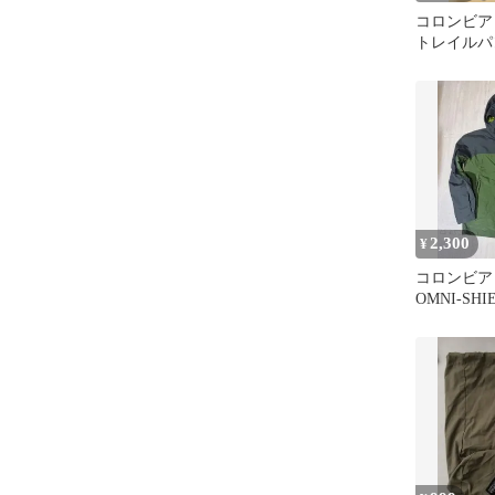
コロンビア
トレイルパ
XL9049_2
2,300
¥
コロンビア C
OMNI-SH
ト Sサイ