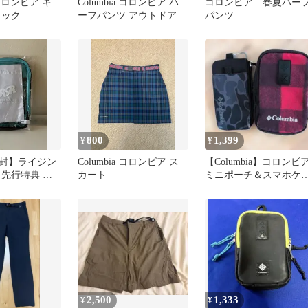
a コロンビア キ
Columbia コロンビア ハ
コロンビア 春夏ハー
ラック
ーフパンツ アウトドア
パンツ
800
1,399
¥
¥
封】ライジン
Columbia コロンビア ス
【Columbia】コロンビ
6 先行特典 コ
カート
ミニポーチ＆スマホケ
ラボポーチ
ス （バラ売り不可）
2,500
1,333
¥
¥