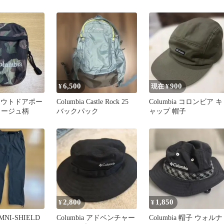
6,500
900
¥
現在 ¥
a アウトドアポー
Columbia Castle Rock 25
Columbia コロンビア キ
ラージュ柄
バックパック
ャップ 帽子
2,800
1,850
¥
¥
OMNI-SHIELD
Columbia アドベンチャー
Columbia 帽子 ウォルナ