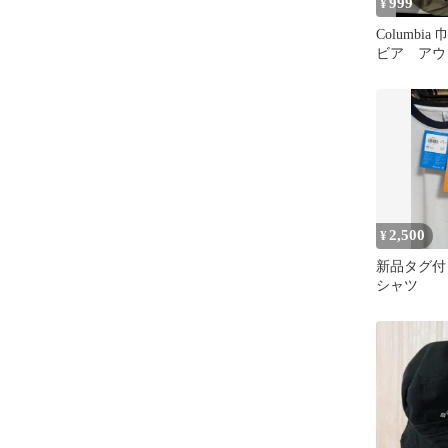
999
¥
Columbi
ビア アウ
ンプ バー
2,500
¥
新品タグ付きC
シャツ