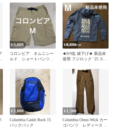
3,000
8,800
¥
¥
プ
コロンビア オムニシー
★8/9迄 値下げ★ 新品未
黒
ルド ショートパンツ
使用 フジロック ‘25 スタ
Mサイズ
ッフジャンパー 【M】
3,000
1,500
¥
¥
ポ
Columbia Castle Rock 15
Columbia Omni-Wick カー
バックパック
ゴパンツ レディース カ