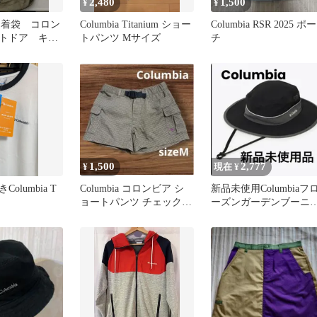
2,480
1,500
¥
¥
a 巾着袋 コロン
Columbia Titanium ショー
Columbia RSR 2025 ポー
トドア キャ
トパンツ Mサイズ
チ
ベキュー
1,500
2,777
¥
現在 ¥
olumbia T
Columbia コロンビア シ
新品未使用Columbiaフ
ョートパンツ チェック
ーズンガーデンブーニ
アウトドア レディース
帽子ハットユニセック