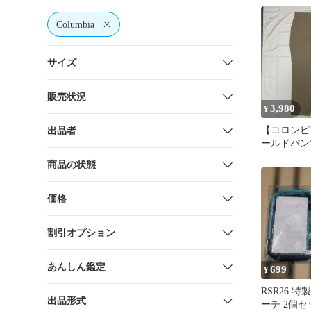
Columbia
サイズ
販売状況
3,980
¥
【コロンビ
出品者
ールドパン
商品の状態
価格
割引オプション
あんしん鑑定
699
¥
RSR26 
出品形式
ーチ 2個セ