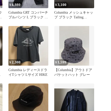
4,980
3,100
¥
¥
ウ
Columbia GRT コンバーチ
Columbia メッシュキャッ
ジ
ブルパンツ L ブラック シ
プ ブラック Tailing
ョートパンツ
Unique
2,300
1,599
¥
¥
Columbia レディースドラ
【Columbia】アウトドア
ル
イTシャツ Lサイズ HIKE
バケットハット グレー