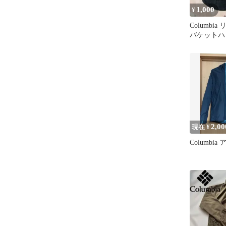
1,000
¥
Columbi
バケットハッ
め 子ども
2,00
現在 ¥
Columbia