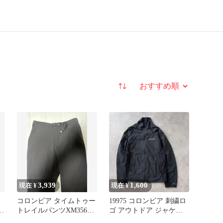
並び替え
3,939
1,600
現在 ¥
現在 ¥
コロンビア タイムトゥー
19975 コロンビア 刺繍ロ
付
トレイルパンツXM3567
ゴ アウトドア ジャケッ
サイズM
ト