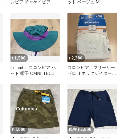
ニ
ンビア チャケイピア オ
ット ベージュ M
ムニヒート ブーツ
1,500
2,280
¥
¥
Columbia コロンビア ハ
コロンビア フリーザー
ット 帽子 OMNI-TECH
ゼロ II ネックゲイター
ユニセックス
3,000
2,000
¥
現在 ¥