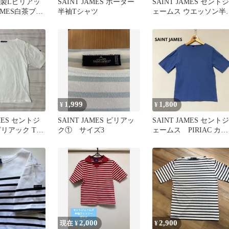
ス製Lピリアッ
SAINT JAMES ボーダー
SAINT JAMES セントジ
JAMES白茶ブラ
半袖Tシャツ
ェームス ウエッソン半
ー半袖カット
ブラック
1,999
1,800
¥
¥
AMES セントジ
SAINT JAMES ピリアッ
SAINT JAMES セントジ
ピリアック Tシ
ク① サイズ3
ェームス PIRIAC カッ
トソー フランス製
2,000
2,900
現在 ¥
¥