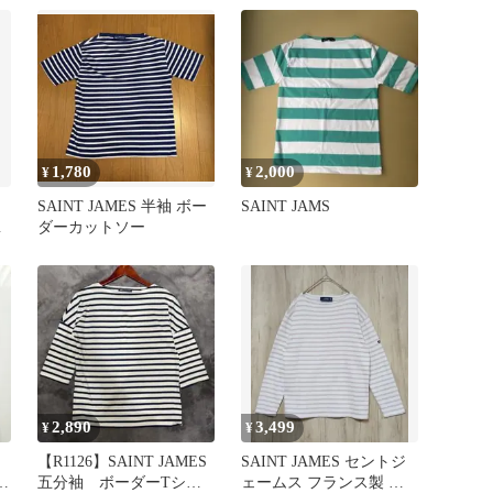
ダー
1,780
2,000
¥
¥
SAINT JAMES 半袖 ボー
SAINT JAMS
ブ
ダーカットソー
2,890
3,499
¥
¥
【R1126】SAINT JAMES
SAINT JAMES セントジ
ー
五分袖 ボーダーTシャ
ェームス フランス製 ボ