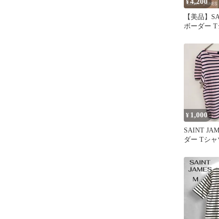
4,200
¥
【美品】SAI
ボーダー T
ネイビー×
1,000
¥
SAINT J
ダー Tシャ
イビー XS