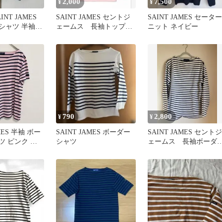
2,000
7,500
¥
¥
NT JAMES
SAINT JAMES セントジ
SAINT JAMES セーター
シャツ 半袖
ェームス 長袖トップ
ニット ネイビー
ホワイト
ス ボートネックロンT
790
2,800
¥
¥
AMES 半袖 ボー
SAINT JAMES ボーダー
SAINT JAMES セントジ
ツ ピンク ネ
シャツ
ェームス 長袖ボーダ
シャツ