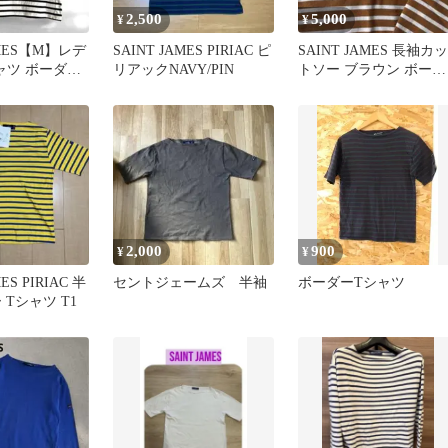
2,500
5,000
¥
¥
AMES【M】レデ
SAINT JAMES PIRIAC ピ
SAINT JAMES 長袖カッ
ャツ ボーダ
リアックNAVY/PIN
トソー ブラウン ボーダ
綺麗です
ー T3
2,000
900
¥
¥
ES PIRIAC 半
セントジェームズ 半袖
ボーダーTシャツ
 Tシャツ T1