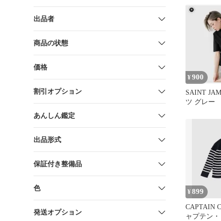
出品者
商品の状態
価格
900
¥
割引オプション
SAINT J
ツ グレー
あんしん鑑定
出品形式
保証付き整備品
色
899
¥
CAPTAIN 
発送オプション
ャプテン