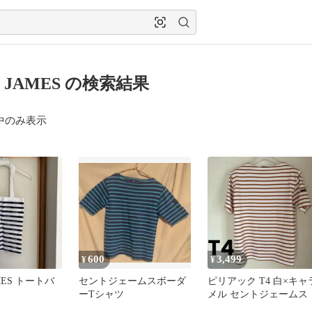
T JAMES の検索結果
中のみ表示
600
3,499
¥
¥
AMES トートバ
セントジェームスボーダ
ピリアック T4 白×キャ
ーTシャツ
メル セントジェームス