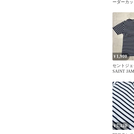
ーダーカッ
ネック
1,900
¥
セントジ
SAINT J
5,320
¥