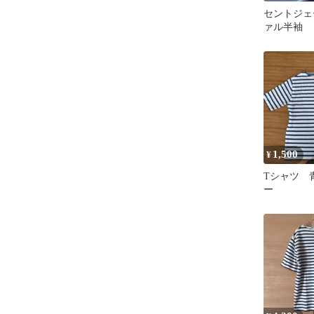
セントジェ
ァル半袖
1,500
¥
Tシャツ 
ー