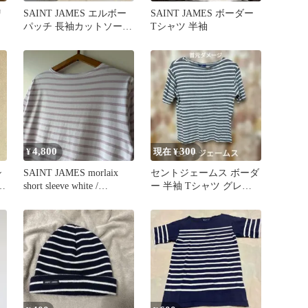
リ
SAINT JAMES エルボー
SAINT JAMES ボーダー
パッチ 長袖カットソー
Tシャツ 半袖
レッド
4,800
300
¥
現在 ¥
シ
SAINT JAMES morlaix
セントジェームス ボーダ
short sleeve white /
ー 半袖 Tシャツ グレー×
lavender T3 セントジェー
白 首元ダメージ
ムス