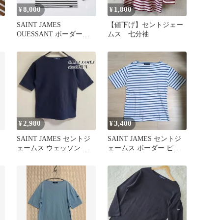
8,000
1,800
¥
¥
SAINT JAMES
【値下げ】セントジェー
OUESSANT ボーダーカ
ムス 七分袖
ットソー 白黒 T5
2,980
3,400
¥
¥
SAINT JAMES セントジ
SAINT JAMES セントジ
ェームス ウェッソン 半
ェームス ボーダー ピリ
袖 カットソー M相当
アック 青白 フランス製