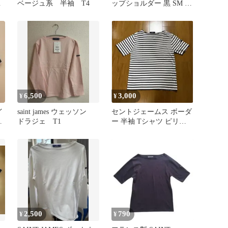
ツ
ベージュ系 半袖 T4
ップショルダー 黒 SM T3
ウェッソン 無地
6,500
3,000
¥
¥
イ
saint james ウェッソン
セントジェームス ボーダ
ッ
ドラジェ T1
ー 半袖 Tシャツ ピリア
ック
2,500
790
¥
¥