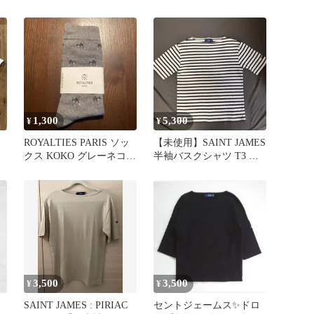
ツ サイズM
ーダー バスクシャツ 3
1,300
5,300
¥
¥
ROYALTIES PARIS ソッ
【未使用】SAINT JAMES
クス KOKO グレーネコ総
半袖バスクシャツ T3 ボ
柄
ーダー ボートネック
3,500
3,500
¥
¥
SAINT JAMES : PIRIAC
セントジェームス✨ドロ