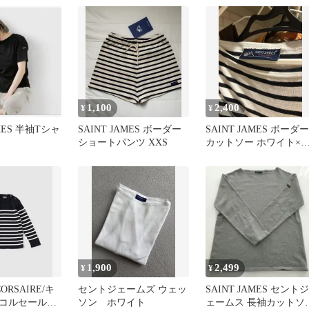
1,100
2,400
¥
¥
AMES 半袖Tシャ
SAINT JAMES ボーダー
SAINT JAMES ボーダー
ショートパンツ XXS
カットソー ホワイト×
ラック
1,900
2,499
¥
¥
CORSAIRE/キ
セントジェームズ ウェッ
SAINT JAMES セントジ
・コルセール
ソン ホワイト
ェームス 長袖カットソ