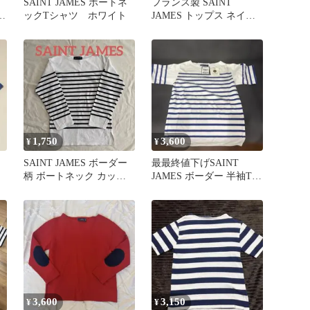
SAINT JAMES ボートネ
フランス製 SAINT
袖
ックTシャツ ホワイト
JAMES トップス ネイビ
ー
1,750
3,600
¥
¥
SAINT JAMES ボーダー
最最終値下げSAINT
柄 ボートネック カット
JAMES ボーダー 半袖Tシ
ソー ウォッシャブル
ャツ ホワイト ブルー
3,600
3,150
¥
¥