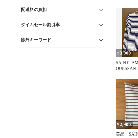
100cm
配送料の負担
タイムセール割引率
除外キーワード
3,900
¥
SAINT JA
OUESSA
ボーダー 
2,900
¥
美品 SAIN