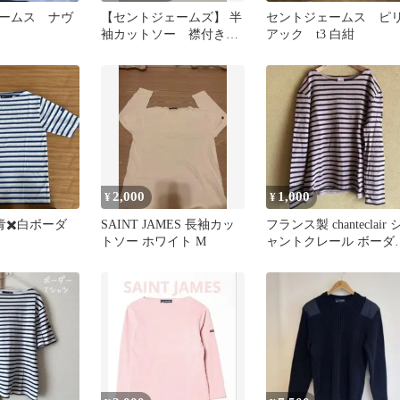
ームス ナヴ
【セントジェームズ】 半
セントジェームス ピ
袖カットソー 襟付き
アック t3 白紺
マリンボーダー フリー
サイズ
2,000
1,000
¥
¥
青✖️白ボーダ
SAINT JAMES 長袖カッ
フランス製 chanteclair 
トソー ホワイト M
ャントクレール ボーダ
ー 長袖 コットン