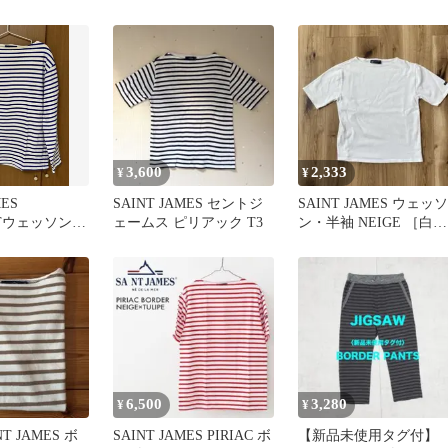
グレー M
3,600
2,333
¥
¥
MES
SAINT JAMES セントジ
SAINT JAMES ウェッソ
NTウェッソン
ェームス ピリアック T3
ン・半袖 NEIGE ［白］
ブルー T6
T3
6,500
3,280
¥
¥
T JAMES ボ
SAINT JAMES PIRIAC ボ
【新品未使用タグ付】