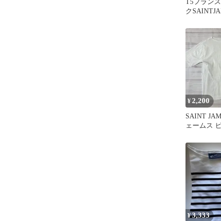
T5フラン
クSAINT
ウンボーダ
ソー
2,200
¥
SAINT J
ェームス 
ャツ T3
3,333
¥