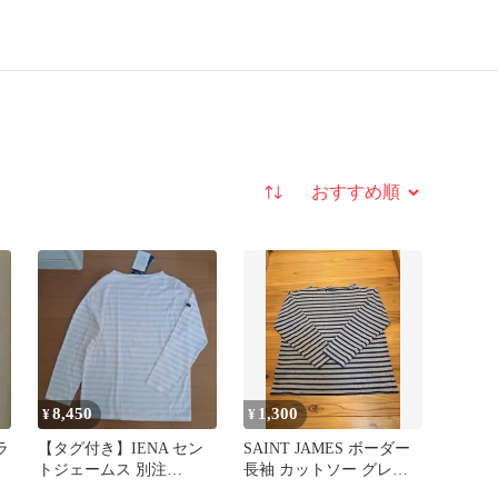
並び替え
8,450
1,300
¥
¥
ラ
【タグ付き】IENA セン
SAINT JAMES ボーダー
トジェームス 別注
長袖 カットソー グレー
MORLAIX モーレ ボー
ネイビー