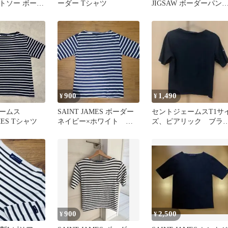
トソー ボート
ーダー Tシャツ
JIGSAW ボーダーパン
チャコール ブラック 3
900
1,490
¥
¥
ェームス
SAINT JAMES ボーダー
セントジェームスT1サ
AMES Tシャツ
ネイビー×ホワイト ピ
ズ、ピアリック ブラ
リアック 半袖 Tシャ
ク
ツ
900
2,500
¥
¥