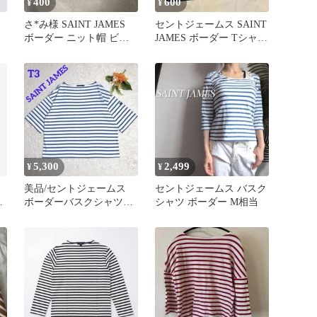
400
600
¥
¥
さ*み様 SAINT JAMES
セントジェームス SAINT
ボーダー ニット帽 ビー
JAMES ボーダー Tシャツ
ニー
XXS 希少品
5,300
2,499
¥
¥
美品/セントジェームス
セントジェームス バスク
ー
ボーダーバスクシャツ
シャツ ボーダー M相当
ドロップショルダー 薄
手 T3