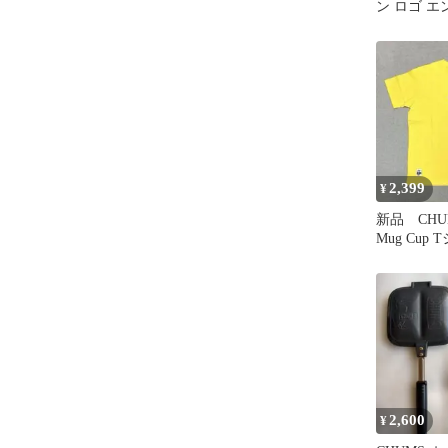
ン ロゴ エ
2,399
¥
新品 CHUM
Mug Cup
ロー Mサ
2,600
¥