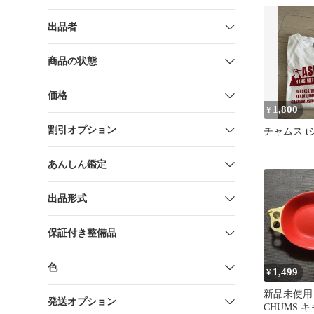
出品者
商品の状態
価格
1,800
¥
割引オプション
チャムス t
あんしん鑑定
出品形式
保証付き整備品
色
1,499
¥
新品未使用
発送オプション
CHUMS 