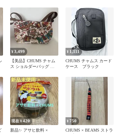
3,499
1,111
¥
¥
ル
【美品】CHUMS チャム
CHUMS チャムス カード
ス ショルダーバッグ サ
ケース ブラック
ーカス柄 ブービーバード
420
750
現在 ¥
¥
ビ
新品✨ アサヒ飲料 ×
CHUMS × BEAMS ストラ