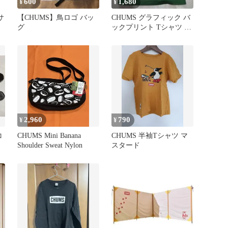
600
1,680
¥
¥
サ
【CHUMS】鳥ロゴ バッ
CHUMS グラフィック バ
グ
ックプリント Tシャツ グ
リーン M
2,960
790
¥
¥
コ
CHUMS Mini Banana
CHUMS 半袖Tシャツ マ
Shoulder Sweat Nylon
スタード