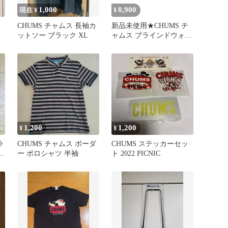
1,000
8,900
現在 ¥
¥
ン
CHUMS チャムス 長袖カ
新品未使用★CHUMS チ
ットソー ブラック XL
ャムス ブラインドウォー
ル T/C CH62-1791
1,200
1,200
¥
¥
ラ
CHUMS チャムス ボーダ
CHUMS ステッカーセッ
パ
ー ポロシャツ 半袖
ト 2022 PICNIC