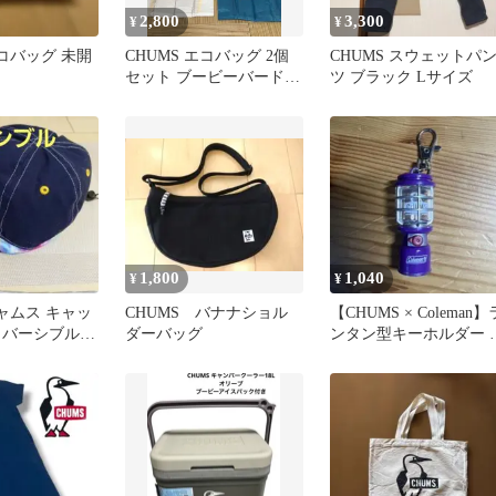
2,800
3,300
¥
¥
エコバッグ 未開
CHUMS エコバッグ 2個
CHUMS スウェットパ
セット ブービーバード
ツ ブラック Lサイズ
ぬいぐるみ型ケース
1,800
1,040
¥
¥
チャムス キャッ
CHUMS バナナショル
【CHUMS × Coleman】
リバーシブル
ダーバッグ
ンタン型キーホルダー 
ネイビー ロ
ープル 紫