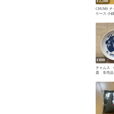
2,200
¥
CHUMS 
ケース 小
800
¥
チャムス C
皿 非売品