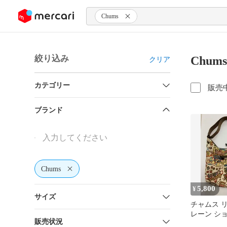
ンツにスキップ
Chums
絞り込み
Chu
クリア
カテゴリー
販売
ブランド
Chums
5,800
¥
サイズ
チャムス 
レーン シ
販売状況
サーカス 