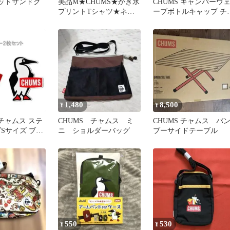
ホットサンドク
美品M★CHUMS★かき氷
CHUMS キャンパーウ
プリントTシャツ★ネイ
ーブボトルキャップ チ
ビーグレー★チャムス★
ムス
カジュアル
1,480
8,500
¥
¥
チャムス ステ
CHUMS チャムス ミ
CHUMS チャムス バ
Sサイズ ブー
ニ ショルダーバッグ
ブーサイドテーブル
Sサイズ
550
530
¥
¥