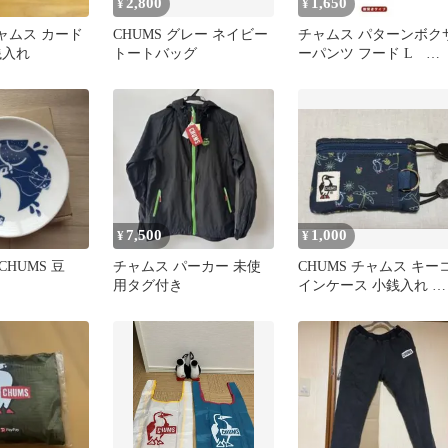
2,800
1,650
¥
¥
チャムス カード
CHUMS グレー ネイビー
チャムス パターンボク
銭入れ
トートバッグ
ーパンツ フード L
CH09-1339 メンズ
7,500
1,000
¥
¥
HUMS 豆
チャムス パーカー 未使
CHUMS チャムス キー
用タグ付き
インケース 小銭入れ ト
ロピカル コーデュラ