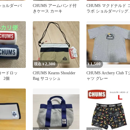
・ショルダーバ
CHUMS アームバンド付
CHUMS マクドナルド 
きケース カーキ
ラボ ショルダーバッ
未使用
2,300
1,500
現在 ¥
¥
 コードロッ
CHUMS Kearns Shoulder
CHUMS Archery Club T
 2個
Bag サコッシュ
ャツ グレー