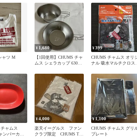
イズ
1,680
399
¥
¥
シャツ M
【1回使用】CHUMS チャ
CHUMS チャムス オリ
ムス シェラカップ 630ml
ナル 吸水マルチクロス
2個セット
カラビナ付き 非売品
4,000
1,100
¥
¥
 チャムス
楽天イーグルス ファン
CHUMS チャムス グリ
キャンパーカレ
クラブ限定 CHUMS Tシ
プレート