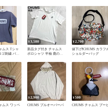
 ベージュ/レ
ャツ Lサイズ
3,580
2,700
¥
¥
チャムス Tシャ
新品タグ付き チャムス
値下げ❗️CHUMS カラフ
ロゴ刺繍 バッ
ポロシャツ 半袖 鹿の子 L
ショルダーバッグ
春夏 BD ロゴ刺繍 白
2,900
500
¥
¥
チャムス ワッペ
CHUMS プルオーバーパ
CHUMS チャムス ブー