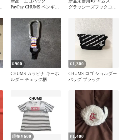
ェ
新品 エコバッグ
新品未使用◾️チャムス
ャ
PayPay CHUMS ペンギ
グラッシーズフックコイ
ン セブンイレブン 非
ンケーススウェットナイ
売品
ロン グレー
900
1,300
¥
¥
ン
CHUMS カラビナ キーホ
CHUMS ロゴ ショルダー
ルダー チェック柄
バッグ ブラック
600
1,400
現在 ¥
¥