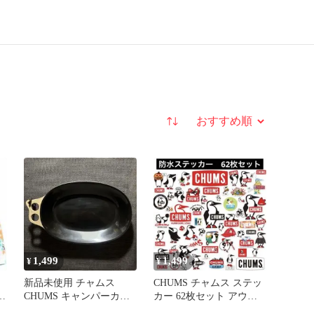
並び替え
1,499
1,499
¥
¥
チ
新品未使用 チャムス
CHUMS チャムス ステッ
T
CHUMS キャンパーカレ
カー 62枚セット アウト
サ
ープレート ブラウン/ブ
ドア キャンプ