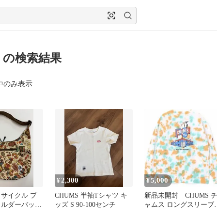
ms の検索結果
中のみ表示
2,300
5,000
¥
¥
リサイクル プ
CHUMS 半袖Tシャツ キ
新品未開封 CHUMS 
ョルダーバッグ
ッズ S 90-100センチ
ャムス ロングスリーブ
ポリエステル
シャツ タイダイ柄 M