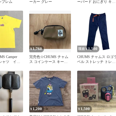
ンブレム
ーカー グレー
ーバード おにぎり キー
ホルダー
1,760
1,500
¥
現在 ¥
S Camper
完売色☆CHUMS チャム
CHUMS チャムス ロゴ
 Tシャツ イエ
ス コインケース キーケ
ベル ストレッチ トレッ
イズ
ース ベージュ
キング クライミング パ
ンツ
1,200
1,500
¥
¥