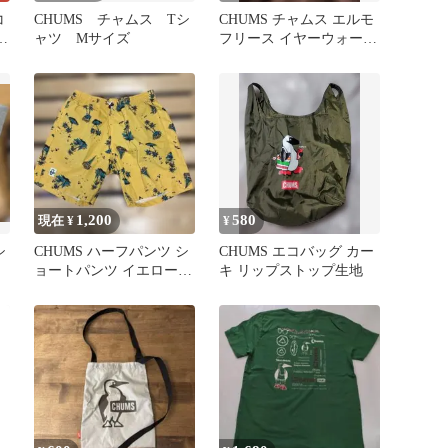
コ
CHUMS チャムス Tシ
CHUMS チャムス エルモ
グ
ャツ Mサイズ
フリース イヤーウォーマ
ー
1,200
580
現在 ¥
¥
シ
CHUMS ハーフパンツ シ
CHUMS エコバッグ カー
ョートパンツ イエロー L
キ リップストップ生地
サイズ