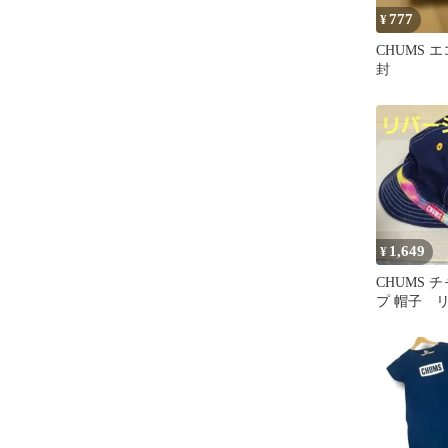
777
¥
CHUMS 
封
1,649
¥
CHUMS 
プ 帽子 
タイダイ 
ゴ