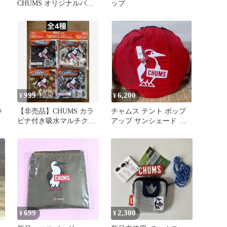
CHUMS オリジナルバン
ップ
ブーファイバー入りボウ
ル
999
6,200
¥
¥
ラ
【非売品】CHUMS カラ
チャムス テント ポップ
ビナ付き吸水マルチクロ
アップ サンシェード 未
ス 4種 チャムス クロス
使用品 チャムス タグ付
二人用
699
2,300
¥
¥