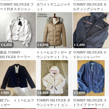
TOMMY HILFIGER フ
ホワイトデニムジャケ
TOMMY HILFIGER キ
ード付きスタジャン ブ
ット
ルティングジャケット
ルゾン
ベージュ XS
4,400
4,000
3,400
¥
¥
¥
新品 TOMMY
トミーヒルフィガー ダ
TOMMY HILFIGER ナ
HILFIGER テーラード
ウンジャケット フェイ
イロンジャンパー ネ
ジャケット M ホワイト
クファー ベージュ ウエ
イビー
ストシェイプ
900
8,000
3,699
¥
¥
¥
紺ブレ トミーヒルフ
TOMMY HILFIGER ダ
TOMMY HILFIGER ス
ィガー
ウンジャケット ピンク
トライプ テーラードジ