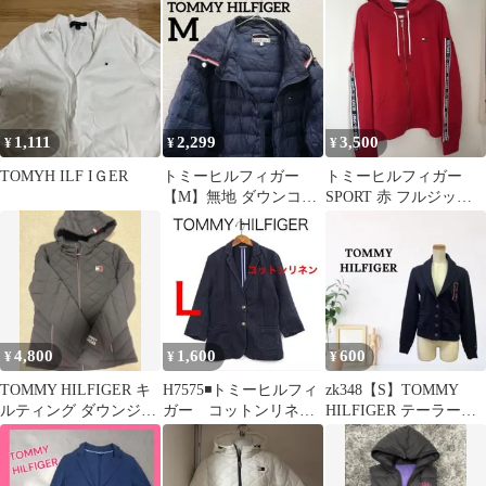
S/P
ャケット リネン100%
1,111
2,299
3,500
¥
¥
¥
TOMYH ILF IＧER
トミーヒルフィガー
トミーヒルフィガー
【M】無地 ダウンコー
SPORT 赤 フルジップ
ト フード付き ロング丈
パーカー
紺 ナイロン
4,800
1,600
600
¥
¥
¥
TOMMY HILFIGER キ
H7575◾️トミーヒルフィ
zk348【S】TOMMY
ルティング ダウンジャ
ガー コットンリネン
HILFIGER テーラード
ケット
７分袖 ２釦ジャケッ
ジャケット Hロゴ
ト Y2K