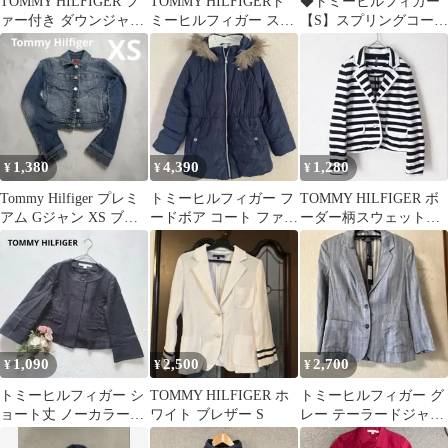
TOMMY HILFIGER フ
TOMMY HILFIGERト
◆トミーヒルフィガー
ァー付き ダウンジャケ
ミーヒルフィガー スト
【S】スプリングコート
ット ブラック
ライプ マリンジャケッ
デザイン 綿100% 牛革
トS
きれいめ
1,380
4,390
1,280
¥
¥
¥
Tommy Hilfiger プレミ
トミーヒルフィガー フ
TOMMY HILFIGER ボ
アム Gジャン XS ブル
ードボア コート ファー
ーダー柄スウェットテ
ー
フード キルティング L
ーラードジャケット
紺
1,090
2,500
2,700
¥
¥
¥
トミーヒルフィガー シ
TOMMY HILFIGER ホ
トミーヒルフィガー グ
ョート丈 ノーカラージ
ワイト ブレザー S
レー テーラードジャケ
ャケット 綺麗め フォー
ット ストライプ裏地