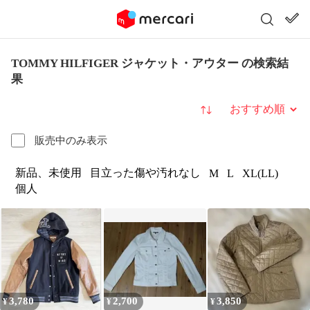
TOMMY HILFIGER ジャケット・アウター の検索結
果
並び替え
販売中のみ表示
新品、未使用
目立った傷や汚れなし
M
L
XL(LL)
個人
3,780
2,700
3,850
¥
¥
¥