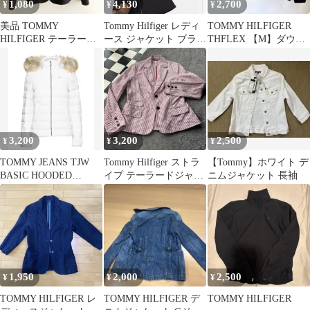
1,080
4,130
2,700
¥
¥
¥
美品 TOMMY
Tommy Hilfiger レディ
TOMMY HILFIGER
HILFIGER テーラード
ース ジャケット ブラッ
THFLEX 【M】ダウン
ジャケット 黒 4 S~M
ク L
ジャケット ネイビー
3,200
3,200
2,500
¥
¥
¥
TOMMY JEANS TJW
Tommy Hilfiger ストラ
【Tommy】ホワイト デ
BASIC HOODED
イプ テーラードジャケ
ニムジャケット 長袖
DOWN JACKET
ット 春夏秋 M
1,950
2,000
2,500
¥
¥
¥
TOMMY HILFIGER レ
TOMMY HILFIGER デ
TOMMY HILFIGER