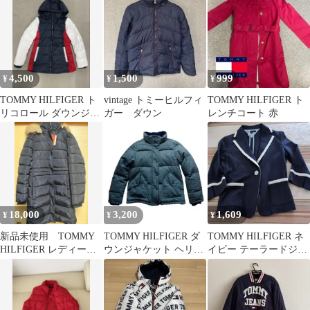
マル 麻 綿
4,500
1,500
999
¥
¥
¥
TOMMY HILFIGER ト
vintage トミーヒルフィ
TOMMY HILFIGER ト
リコロール ダウンジャ
ガー ダウン
レンチコート 赤
ケット フード付き
18,000
3,200
1,609
¥
¥
¥
新品未使用 TOMMY
TOMMY HILFIGER ダ
TOMMY HILFIGER ネ
HILFIGER レディー
ウンジャケット ヘリン
イビー テーラードジャ
ス アウター
ボーン柄
ケット S