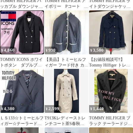
TOMMY HILFIGER パ
TOMMY HILFIGER ア
TOMMY HILFIGER ラ
ッカブル ダウンジャケ
イボリー Pコート ア
イトダウンジャケット
ット ブラック M
ウター 0 小さいサイ
フーディ S CG27
ズ
4,860
990
3,500
¥
¥
¥
TOMMY ICONS ホワイ
【美品】トミーヒルフ
【お値段相談可‼️】
トボタン ダブルブレ
ィガー フード付き カッ
Tommy Hilfiger トレン
スト紺ブレザー 美麗
トソー ジャケット 紺 S
チコート
品7号
綿
4,380
2,599
1,440
¥
¥
¥
ＬＳ133☆トミーヒルフ
T913Kレディーストレ
TOMMY HILFIGER ブ
ィガー☆テーラードジ
ンチコート茶S春秋
ラック テーラードジャ
ャケット☆紺ブレ☆
TOMMYHILFIGER 1/20
ケット黒のデニム素材