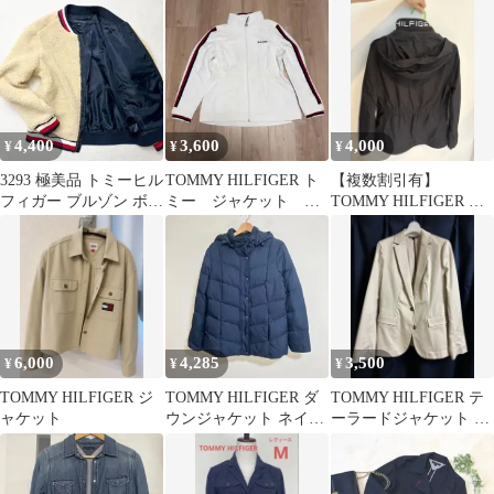
S フード取外し可
ック ジャケット
チジャケット 美シルエ
ット 通勤
4,400
3,600
4,000
¥
¥
¥
3293 極美品 トミーヒル
TOMMY HILFIGER ト
【複数割引有】
フィガー ブルゾン ボア
ミー ジャケット ジ
TOMMY HILFIGER フ
ジャケット トリコロー
ャンパー L
ード付きジャケット ブ
ル
ラック
6,000
4,285
3,500
¥
¥
¥
TOMMY HILFIGER ジ
TOMMY HILFIGER ダ
TOMMY HILFIGER テ
ャケット
ウンジャケット ネイビ
ーラードジャケット ベ
ー フード付き 大きめ
ージュ