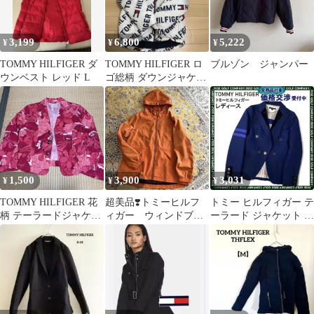
3,199
6,800
5,222
¥
¥
¥
TOMMY HILFIGER ダ
TOMMY HILFIGER ロ
ブルゾン ジャンパー
ウンベスト レッド L
ゴ総柄 ダウンジャケッ
ト Mサイズ
1,500
3,900
3,031
¥
¥
¥
TOMMY HILFIGER 花
超美品❣️トミーヒルフ
トミー ヒルフィガー テ
柄 テーラードジャケッ
ィガー ウィンドブレ
ーラード ジャケット ネ
ト ピンク M
ーカー レディースサ
イビー XS ブランド 古
イズL オレンジ
着