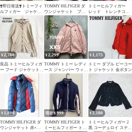
❣️即日発送❣️トミーフィ
TOMMY HILFIGER ダ
トミーヒルフィガー
ルフィガー ジャケッ
ウンジャケット ブラ
レッド トレンチコー
ト グレー ストライ
ック
ト Sサイズ 美品♡
プ
2,780
2,299
1,175
¥
¥
¥
良品 トミーヒルフィガ
TOMMY トミー レディ
トミー ダブル ピーコー
ー フード ジャケット
ース ジャンパー ウィン
ト ジャケット 金ボタン
ベージュ 羽織 コットン
ドブレーカー ピンク
4 M
xxs
1,800
999
2,180
¥
現在 ¥
¥
TOMMY HILFIGER ダ
TOMMY HILFIGER ト
トミーヒルフィガー 2
ウンジャケット 赤×紺
ミーヒルフィガー トラ
黒 コーデュロイ ステッ