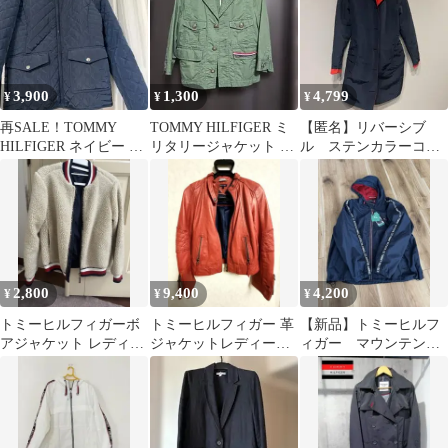
3,900
1,300
4,799
¥
¥
¥
再SALE！TOMMY
TOMMY HILFIGER ミ
【匿名】リバーシブ
HILFIGER ネイビー キ
リタリージャケット カ
ル ステンカラーコー
ルティングジャケット
ーキ M
ト Tommy
L
2,800
9,400
4,200
¥
¥
¥
トミーヒルフィガーボ
トミーヒルフィガー 革
【新品】トミーヒルフ
アジャケット レディー
ジャケットレディース
ィガー マウンテンパ
ス
革ジャン レザージャケ
ーカー 春 タグ付き
ット 本革羊革