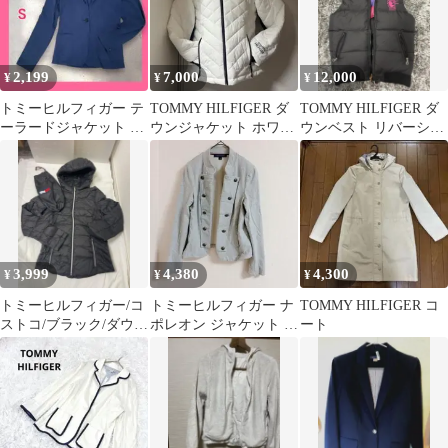
2,199
7,000
12,000
¥
¥
¥
トミーヒルフィガー テ
TOMMY HILFIGER ダ
TOMMY HILFIGER ダ
ーラードジャケット S
ウンジャケット ホワイ
ウンベスト リバーシブ
ネイビー ストレッチ 小
ト M
ル フード付き
柄
3,999
4,380
4,300
¥
¥
¥
トミーヒルフィガー/コ
トミーヒルフィガー ナ
TOMMY HILFIGER コ
ストコ/ブラック/ダウン
ポレオン ジャケット ス
ート
ジャケット/収納袋付き
タンドカラー 長袖 M
灰 綿