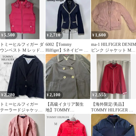
麻と綿
5,500
2,710
1,600
¥
¥
¥
トミーヒルフィガー ダ
6002【Tommy
ma-1 HILFIGER DENIM
ウンベスト M レッド
Hilfiger】Sネイビー テ
ピンク ジャケット M
フード着脱可 ダブルジ
ーラードジャケット
古着
ップ 美品
2,280
2,100
2,555
¥
¥
¥
トミーヒルフィガー
【高級イタリア製生
【海外限定/美品】
テーラードジャケッ
地】TOMMY
TOMMY HILFIGER フ
ト レディース カジ
HILFIGER アンカーボ
ード付きレッドジャケ
ュアル ブラック XS
タン ピーコート
ット