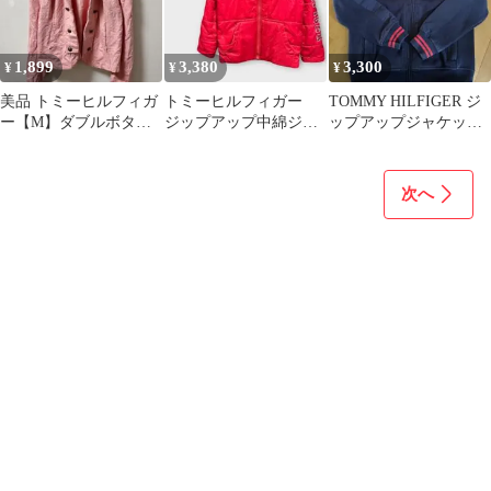
1,899
3,380
3,300
¥
¥
¥
美品 トミーヒルフィガ
トミーヒルフィガー
TOMMY HILFIGER ジ
ー【M】ダブルボタン
ジップアップ中綿ジャ
ップアップジャケット
ニットジャケット ピン
ケット フード 裏フ
ネイビー S/P
ク 海外古着
リース レッド M
次へ