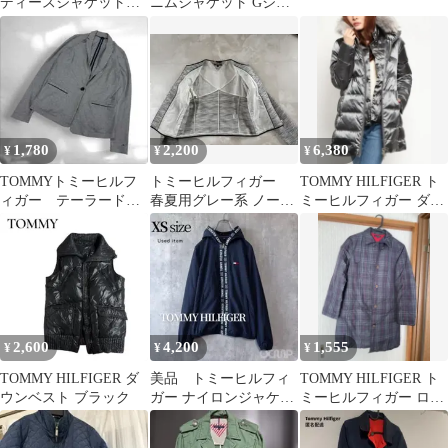
ディースジャケット
ニムジャケット Gジャ
Mサイズ 7分袖
ン
1,780
2,200
6,380
¥
¥
¥
TOMMYトミーヒルフ
トミーヒルフィガー
TOMMY HILFIGER ト
ィガー テーラードジ
春夏用グレー系 ノーカ
ミーヒルフィガー ダウ
ャケット S ワンポイン
ラージャケットＬ
ンコート
トロゴ（E2
2,600
4,200
1,555
¥
¥
¥
TOMMY HILFIGER ダ
美品 トミーヒルフィ
TOMMY HILFIGER ト
ウンベスト ブラック
ガー ナイロンジャケッ
ミーヒルフィガー ロン
ト ロゴパーカー XXS
グダウンコート
レディース