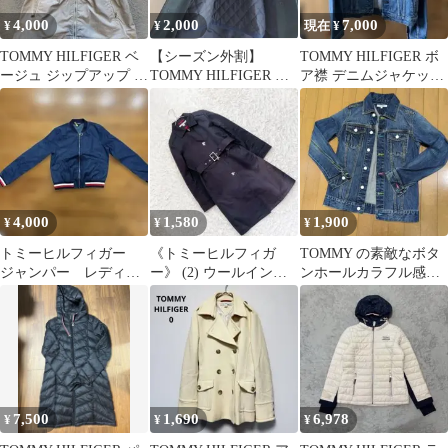
4,000
2,000
7,000
¥
¥
現在 ¥
TOMMY HILFIGER ベ
【シーズン外割】
TOMMY HILFIGER ボ
ージュ ジップアップ コ
TOMMY HILFIGER ロ
ア襟 デニムジャケット
ート
ングコート トミーヒル
4
フィガー
4,000
1,580
1,900
¥
¥
¥
トミーヒルフィガー
《トミーヒルフィガ
TOMMY の素敵なボタ
ジャンパー レディー
ー》 (2) ウールインナ
ンホールカラフル感が
ス
ー付きステンカラーコ
可愛いデニムGジャン
ート コットン
ジャケット
7,500
1,690
6,978
¥
¥
¥