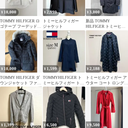
10,000
2,999
3,000
¥
¥
¥
TOMMY HILFIGER ロ
トミーヒルフィガー
新品 TOMMY
ゴテープ フーデッドジ
ジャケット
HILFIGER トミーヒル
ャケット ホワイト
フィガー フード トレン
チコートS
10,000
1,599
2,188
¥
¥
¥
TOMMY HILFIGER ダ
TOMMYHILFIGER ト
トミーヒルフィガー ア
ウンジャケット ファー
ミーヒルフィガー トレ
ウター コート ロングコ
付き ブラック
ンチコート スプリング
ート ドット柄 Mサイズ
コート
1,399
6,500
9,500
¥
¥
¥