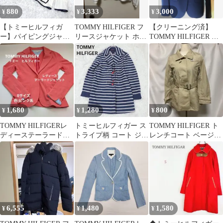
880
3,333
3,000
¥
¥
¥
【トミーヒルフィガ
TOMMY HILFIGER フ
【クリーニング済】
ー】パイピングジャケ
リースジャケット ホワ
TOMMY HILFIGER テ
ット 白 ストライプ
イト ボア XSサイズ
ーラードジャケット
Y2K 00s
1,680
1,280
800
¥
¥
¥
TOMMY HILFIGERレ
トミーヒルフィガー ス
TOMMY HILFIGER ト
ディーステーラードジ
トライプ柄 コート ジャ
レンチコート ベージュ
ャケットピンク0(ゼロ)
ケット XS 青白 マリン
ベルト付 0
サイズ
スタイル
6,555
1,480
1,580
¥
¥
¥