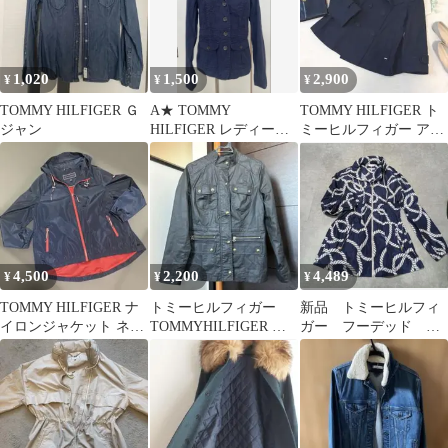
1,020
1,500
2,900
¥
¥
¥
TOMMY HILFIGER Ｇ
A★ TOMMY
TOMMY HILFIGER ト
ジャン
HILFIGER レディー
ミーヒルフィガー アウ
ス 長袖 ジャケッ
ター ネイビー 春コ
ト M ネイビー
ート
4,500
2,200
4,489
¥
¥
¥
TOMMY HILFIGER ナ
トミーヒルフィガー
新品 トミーヒルフィ
イロンジャケット ネイ
TOMMYHILFIGER ジ
ガー フーデッド ウ
ビー L
ャケット コート
インドブレーカー Aラ
イン