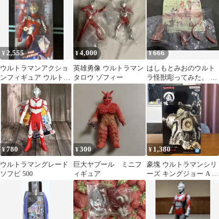
2,555
4,000
666
¥
¥
¥
ウルトラマンアクショ
英雄勇像 ウルトラマン
はしもとみおのウルト
ンフィギュア ウルトラ
タロウ ゾフィー
ラ怪獣彫ってみた。 03
マンコスモス コロナモ
ツインテール 新品未開
ード
封
780
300
1,380
¥
¥
¥
ウルトラマングレード
巨大ヤプール ミニフ
豪塊 ウルトラマンシリ
ソフビ 500
ィギュア
ーズ キングジョー A メ
タリックカラー