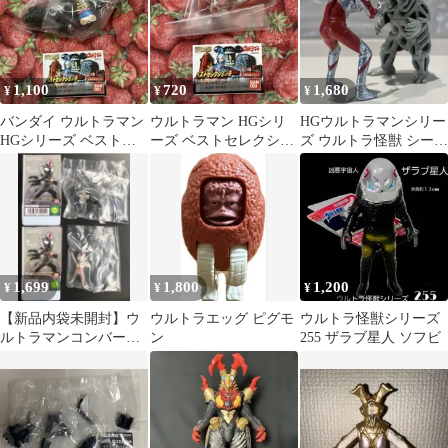
1,100
720
1,680
¥
¥
¥
バンダイ ウルトラマン
ウルトラマン HGシリ
HGウルトラマンシリー
HGシリーズ ベストセ
ーズ ベストセレクショ
ズ ウルトラ怪獣 シーボ
レクション2 ギャンゴ
ン2 ウルトラセブン 3
ーズ & ウルトラマン
フィギュア
1,699
1,800
1,200
¥
¥
¥
【新品内袋未開封】ウ
ウルトラエッグ ピグモ
ウルトラ怪獣シリーズ
ルトラマンコンバージ
ン
255 ザラブ星人 ソフビ
モーション3 ゼルガノ
イド&テラノイド