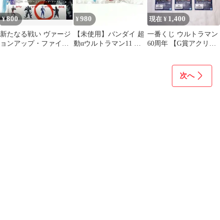
800
980
1,400
¥
¥
現在 ¥
新たなる戦い ヴァージ
【未使用】バンダイ 超
一番くじ ウルトラマン
ョンアップ・ファイト!
動αウルトラマン11 ウ
60周年 【G賞アクリル
編 ウルトラマンテオ
ルトラマンアーク フィ
スタンド】 未開封7個
ギュア
セット
次へ