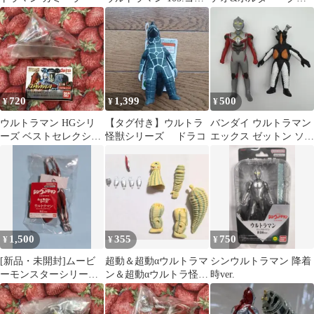
ザ
ッタースターver.
720
1,399
500
¥
¥
¥
ウルトラマン HGシリ
【タグ付き】ウルトラ
バンダイ ウルトラマン
ーズ ベストセレクショ
怪獣シリーズ ドラコ
エックス ゼットン ソフ
ン2 ゾフィー フィギュ
ビ フィギュア 2体セッ
ア 3
ト
1,500
355
750
¥
¥
¥
[新品・未開封]ムービ
超動＆超動αウルトラマ
シンウルトラマン 降着
ーモンスターシリーズ
ン＆超動αウルトラ怪
時ver.
シン・ウルトラマン 飛
獣 パーツ 11個 美
行ver.
品