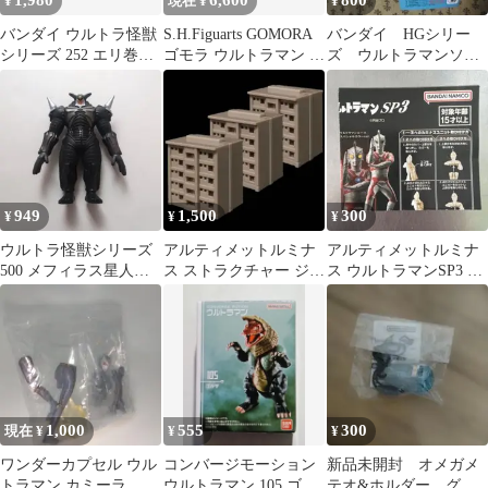
1,980
6,600
800
¥
現在 ¥
¥
バンダイ ウルトラ怪獣
S.H.Figuarts GOMORA
バンダイ HGシリー
シリーズ 252 エリ巻恐
ゴモラ ウルトラマン フ
ズ ウルトラマンソフ
竜 ジラース
ィギュアーツ
ビ道 其ノ2 ウルトラマ
ンコスモスコロナ
949
1,500
300
¥
¥
¥
ウルトラ怪獣シリーズ
アルティメットルミナ
アルティメットルミナ
500 メフィラス星人ジ
ス ストラクチャー ジオ
ス ウルトラマンSP3 ミ
ェント
ラマ ／マンション 廃盤
ニチラシ5枚セット
カラーx3
1,000
555
300
現在 ¥
¥
¥
ワンダーカプセル ウル
コンバージモーション
新品未開封 オメガメ
トラマン カミーラ
ウルトラマン 105.ゴル
テオ&ホルダー グリ