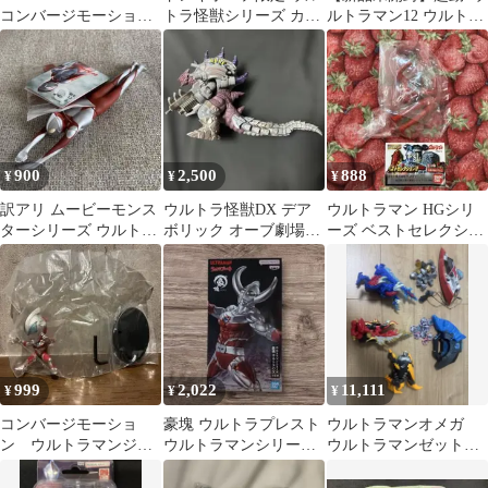
コンバージモーショ
トラ怪獣シリーズ カネ
ルトラマン12 ウルトラ
ン ウルトラマン 怪
ゴン ウルトラQver ソフ
ウーマン グリージョ
獣 ゴモラ
ビ 新品
900
2,500
888
¥
¥
¥
訳アリ ムービーモンス
ウルトラ怪獣DX デア
ウルトラマン HGシリ
ターシリーズ ウルトラ
ボリック オーブ劇場版
ーズ ベストセレクショ
マン 飛行ver.
タイガ トリガー
ン2 にせウルトラセブ
ン
999
2,022
11,111
¥
¥
¥
コンバージモーショ
豪塊 ウルトラプレスト
ウルトラマンオメガ
ン ウルトラマンジー
ウルトラマンシリーズ
ウルトラマンゼット
ド
ウルトラの父
メテオ怪獣 セット売
り