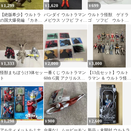
1,299
1,620
699
¥
¥
¥
【絶版希少】ウルトラ
バンダイ ウルトラマン
ウルトラ怪獣 ゲドラ
の国大爆発編 『カネゴ
メビウス ソフビ フィギ
ゴ ソフビ ウルトラ
ン1999』バンダイHG
ュア BANDAI 2005
マンオメガ
1,333
2,000
3,000
¥
¥
¥
怪獣まちぼうけ3体セッ
一番くじ ウルトラマン
【13点セット】ウルト
ト
60th G賞 アクリルスタ
ラマン ＆ ウルトラ怪獣
ンド 8個セット
ソフビ まとめ売り
1,298
900
2,600
¥
¥
¥
アルティメットルミナ
台座なし ムービーモン
新品・未開封 ウルトラ