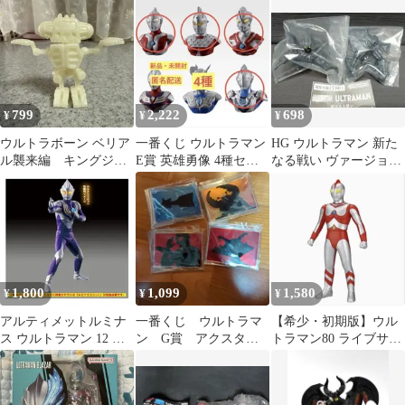
セット
799
2,222
698
¥
¥
¥
ウルトラボーン ベリア
一番くじ ウルトラマン
HG ウルトラマン 新た
ル襲来編 キングジョ
E賞 英雄勇像 4種セッ
なる戦い ヴァージョン
ー 蓄光バージョン
ト
アップファイト 金属生
2013年製
命体ミーモス
1,800
1,099
1,580
¥
¥
¥
アルティメットルミナ
一番くじ ウルトラマ
【希少・初期版】ウル
ス ウルトラマン 12 ウ
ン G賞 アクスタセ
トラマン80 ライブサイ
ルトラマンティガ ２種
ット
ン付 未開封 絶版ソフビ
セット