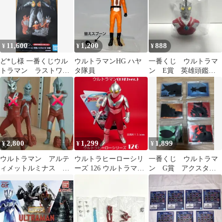
11,600
1,200
888
¥
¥
¥
ど*し様 一番くじウル
ウルトラマンHG ハヤ
一番くじ ウルトラマ
トラマン ラストワン
タ隊員
ン E賞 英雄頭鑑
賞ゼットン 空創ノス
ウルトラヒーロー エ
タルジオフィギュア
ース
2,800
1,299
1,899
¥
¥
¥
ウルトラマン アルテ
ウルトラヒーローシリ
一番くじ ウルトラマ
ィメットルミナス ウ
ーズ 126 ウルトラマン
ン G賞 アクスタセ
ルトラセブン ルミナ
(1973ver.)
ット
スユニット2個付き