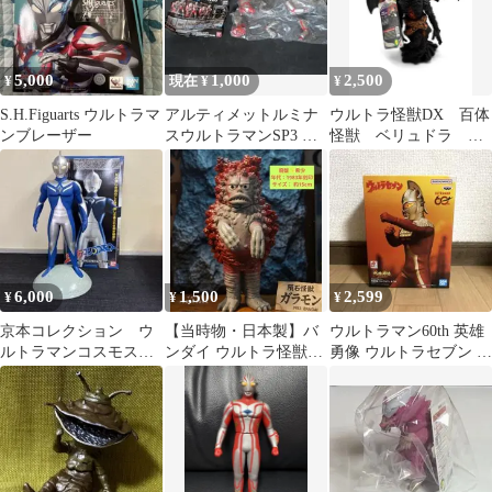
5,000
1,000
2,500
¥
現在 ¥
¥
S.H.Figuarts ウルトラマ
アルティメットルミナ
ウルトラ怪獣DX 百体
ンブレーザー
スウルトラマンSP3 ウ
怪獣 ベリュドラ ソ
ルトラマンエース
フビ
6,000
1,500
2,599
¥
¥
¥
京本コレクション ウ
​【当時物・日本製】バ
ウルトラマン60th 英雄
ルトラマンコスモス
ンダイ ウルトラ怪獣シ
勇像 ウルトラセブン フ
ルナモード
リーズ ガラモン 1983年
ィギュア
製 硬質