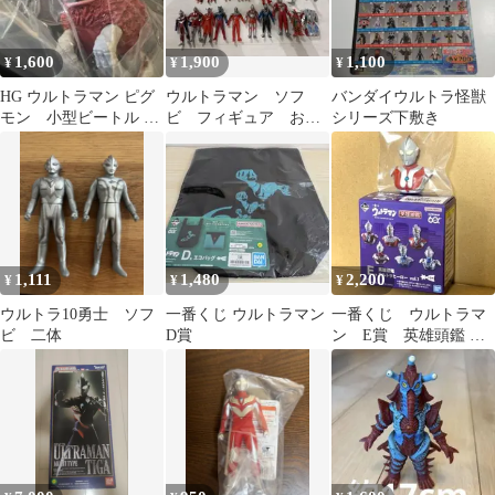
1,600
1,900
1,100
¥
¥
¥
HG ウルトラマン ピグ
ウルトラマン ソフ
バンダイウルトラ怪獣
モン 小型ビートル ガ
ビ フィギュア おも
シリーズ下敷き
シャポン フィギュア
ちゃ コレクション
袋未開封
まとめ売り
1,111
1,480
2,200
¥
¥
¥
ウルトラ10勇士 ソフ
一番くじ ウルトラマン
一番くじ ウルトラマ
ビ 二体
D賞
ン E賞 英雄頭鑑 ウ
ルトラヒーロー vol.1