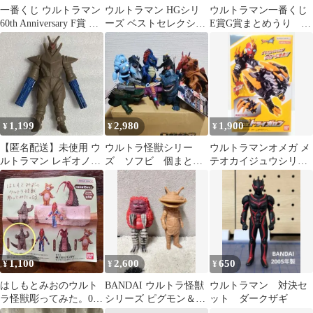
一番くじ ウルトラマン
ウルトラマン HGシリ
ウルトラマン一番くじ
60th Anniversary F賞 ポ
ーズ ベストセレクショ
E賞G賞まとめうり ア
スター ４枚
ン2 にせウルトラマン
クスタ3枚 ウルトラマ
フィギュア
ンゼロ 1体
1,199
2,980
1,900
¥
¥
¥
【匿名配送】未使用 ウ
ウルトラ怪獣シリー
ウルトラマンオメガ メ
ルトラマン レギオノイ
ズ ソフビ 個まとめ
テオカイジュウシリー
ド β ミニソフビ
売り タグ付き 匿名
ズ02 DXトライガロン
配送
新品未開封
1,100
2,600
650
¥
¥
¥
はしもとみおのウルト
BANDAI ウルトラ怪獣
ウルトラマン 対決セ
ラ怪獣彫ってみた。03
シリーズ ピグモン＆カ
ット ダークザギ
レッドキング
ネゴンフィギュア 2体