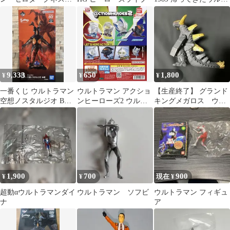
闇戦士ギルアーク
ラマン バンダイソフ
ビ
9,333
650
1,800
¥
¥
¥
一番くじ ウルトラマン
ウルトラマン アクショ
【生産終了】 グランド
空想ノスタルジオ B賞
ンヒーローズ2 ウルト
キングメガロス ウル
ゼットン D賞エコバッ
ラマンゼット ガチャガ
トラマン 怪獣 ソフビ
グ
チャ
500 廃盤レア
1,900
700
900
¥
¥
現在 ¥
超動αウルトラマンダイ
ウルトラマン ソフビ
ウルトラマン フィギュ
ナ
ア