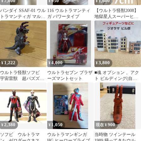
7,000
950
1,600
¥
¥
¥
バンダイ SSAF-01 ウル
116 ウルトラマンティ
【ウルトラ怪獣2008】
トラマンティガ マルチ
ガ パワータイプ
地獄星人スーパーヒッ
タイプ ウルトラの星計
ポリト星人 USED
画
1,222
4,000
3,800
¥
¥
¥
ウルトラ怪獣ソフビ
ウルトラセブン ブラザ
■魂 オプション 、アク
宇宙雷獣 超パズズ
ーズマントセット
ト ビルディング(自家
BANDAI
塗装)
2,380
1,050
900
¥
¥
現在 ¥
ソフビ ウルトラマ
ウルトラマンギンガ
当時物 ツインテール
ン ゼロダークネス、
HG ヒーローズライブ
1989 帰ってきたウルト