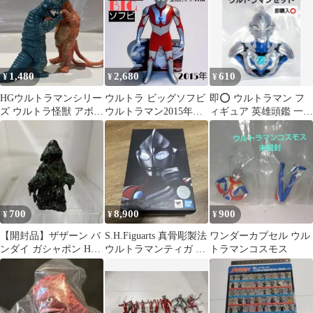
セブン・タロウ 他）
1,480
2,680
610
¥
¥
¥
HGウルトラマンシリー
ウルトラ ビッグソフビ
即⭕️ ウルトラマン フ
ズ ウルトラ怪獣 アボラ
ウルトラマン2015年製
ィギュア 英雄頭鑑 一番
ス & バニラ
約23.5cm
くじ ウルトラマンZ
700
8,900
900
¥
¥
¥
【開封品】ザザーン バ
S.H.Figuarts 真骨彫製法
ワンダーカプセル ウル
ンダイ ガシャポン HG
ウルトラマンティガ パ
トラマンコスモス
シリーズ ウルトラマン
ワータイプ