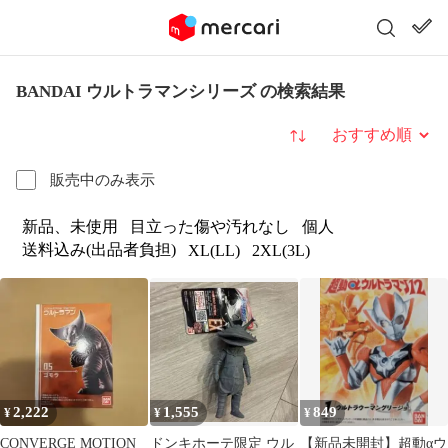
BANDAI ウルトラマンシリーズ の検索結果
並び替え
販売中のみ表示
新品、未使用
目立った傷や汚れなし
個人
送料込み(出品者負担)
XL(LL)
2XL(3L)
2,222
1,555
849
¥
¥
¥
CONVERGE MOTION
ドンキホーテ限定 ウル
【新品未開封】超動αウ