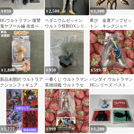
850
2,500
1,500
¥
¥
¥
HGウルトラマン 復讐
ペダニウムゼットン
希少 金運アップゼッ
鬼ヤプール編 改造ベム
ウルトラ怪獣DXシリー
トン キングジョーゼ
スター
ズ ソフビ
ットン
1,800
950
599
¥
¥
¥
新品未開封 ウルトラア
一番くじ ウルトラマン
バンダイ ウルトラマン
クションフィギュア カ
英雄頭鑑 ウルトラセブ
HGシリーズ ベストセ
ネゴン バンダイ
ン
レクション2 メトロン
星人 3
1,777
999
1,280
¥
¥
¥