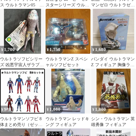
ス ウルトラマン05 ガ
スターシリーズ ウルト
マンゼロ ウルトラゼロ
スタンク＋ルミナスユ
ラマン(シン・ウルトラ
ランスVer. メタリック
ニット × 2
マン)飛行ve
カラー
1,700
1,750
1,680
¥
¥
¥
ウルトラソフビシリー
ウルトラマンZ スペシ
バンダイ ウルトラマン
ズ 凶悪宇宙人ザラブ星
ャルソフビセット
Z フィギュア 胸像ライ
人⑤
ト ルームライト LED
980
1,080
1,800
¥
¥
¥
ウルトラマンソフビ 8
ウルトラマン レッドキ
シン・ウルトラマン 英
体まとめ売り（ゼッ
ング フィギュア
雄勇像 フィギュア
ト・トリガー・ゼロ・