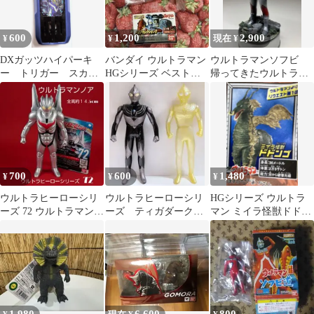
600
1,200
2,900
¥
¥
現在 ¥
DXガッツハイパーキ
バンダイ ウルトラマン
ウルトラマンソフビ
ー トリガー スカイ
HGシリーズ ベストセ
帰ってきたウルトラマ
タイプキー 箱無し美
レクション2 ピグモン 3
ン(ウルトラマンジャッ
品
ク)リペイント
700
600
1,480
¥
¥
¥
ウルトラヒーローシリ
ウルトラヒーローシリ
HGシリーズ ウルトラ
ーズ 72 ウルトラマンノ
ーズ ティガダーク＆
マン ミイラ怪獣ドドン
ア ソフビ
グリッターティガ
ゴ
2000年版 ソフビ