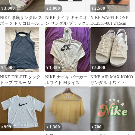
3,000
3,000
2,580
¥
¥
¥
NIKE 厚底サンダル ス
NIKE ナイキ キャニオ
NIKE WAFFLE ONE
ポーツ トリコロールカ
ン サンダル ブラック
DC2533-001 24.5cm
ラー
24cm スポーツサンダル
1,000
1,350
5,000
¥
¥
¥
NIKE DRI-FIT タンク
NIKE ナイキ パーカー
NIKE AIR MAX KOKO
トップ ブルー M
ホワイト Mサイズ
サンダル ホワイト
24cm
999
1,300
700
¥
¥
¥