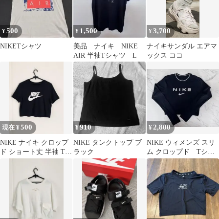
500
1,500
3,700
¥
¥
¥
NIKETシャツ
美品 ナイキ NIKE
ナイキサンダル エアマ
AIR 半袖Tシャツ L
ックス ココ
500
910
2,800
現在 ¥
¥
¥
NIKE ナイキ クロップ
NIKE タンクトップ ブ
NIKE ウィメンズ スリ
ド ショート丈 半袖 Tシ
ラック
ム クロップド Tシャ
ャツ ブラック S コット
ツ Mサイズ
ン