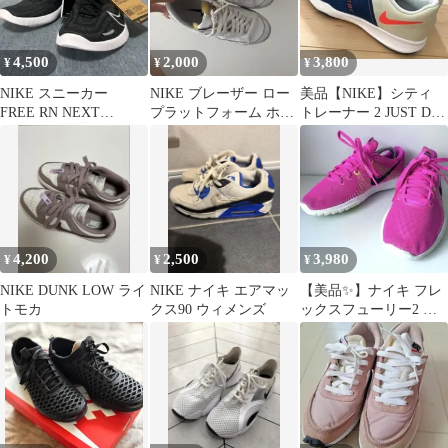
4,500
2,000
3,800
¥
¥
¥
NIKE スニーカー
NIKE ブレーザー ロー
美品【NIKE】シティ
FREE RN NEXT
プラットフォーム ホワ
トレーナー 2 JUST DO
NATURE
イト
IT レディース23cm
4,200
2,500
3,980
¥
¥
¥
NIKE DUNK LOW ライ
NIKE ナイキ エアマッ
【美品✨】ナイキ フレ
トモカ
クス90 ウィメンズ
ックスフューリー2 ラ
ンニングシューズ ピン
ク 23.5