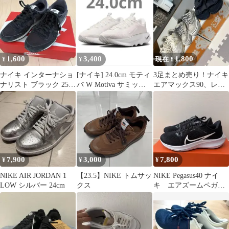
1,600
3,400
1,800
¥
¥
現在 ¥
ナイキ インターナショ
[ナイキ] 24.0cm モティ
3足まとめ売り！ナイキ
ナリスト ブラック 25.0
バ W Motiva サミット
エアマックス90、レデ
NIKE
ホワイト
ィースバンズ、メンズ
サンダル
7,900
3,000
7,800
¥
¥
¥
NIKE AIR JORDAN 1
【23.5】NIKE トムサッ
NIKE Pegasus40 ナイ
LOW シルバー 24cm
クス
キ エアズームペガサ
ス 40 24cm