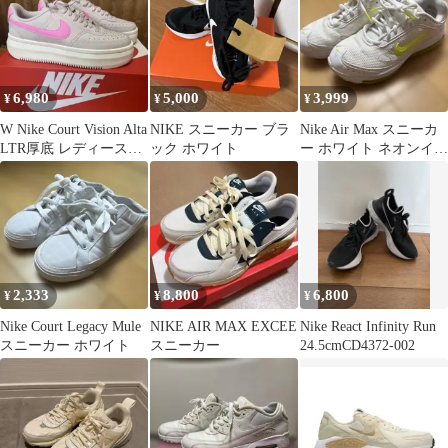
6,980
5,000
3,999
¥
¥
¥
W Nike Court Vision Alta
NIKE スニーカー ブラ
Nike Air Max スニーカ
LTR厚底 レディース
ック ホワイト
ー ホワイト ネオンイエ
24.5
ロー
2,333
8,800
6,800
¥
¥
¥
Nike Court Legacy Mule
NIKE AIR MAX EXCEE
Nike React Infinity Run
スニーカー ホワイト
スニーカー
24.5cmCD4372-002