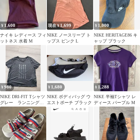
1,600
1,699
1,000
¥
現在 ¥
¥
ナイキ レディース フィ
NIKE ノースリーブ ト
NIKE HERITAGE86 キ
ットネス 水着 M
ップス ピンク L
ャップ ブラック
980
1,680
1,288
¥
¥
¥
NIKE DRI-FIT Tシャツ
NIKE ボディバッグ ウ
NIKE 半袖Tシャツ レ
グレー ランニングウ
エストポーチ ブラック
ディース パープル M
ェア