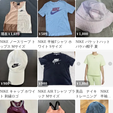
品 即発送可能 白
ホワイト
1,699
509
1,000
現在 ¥
¥
¥
NIKE ノースリーブ ト
NIKE 半袖Tシャツ ホ
NIKE バケットハット
ップス Mサイズ
ワイト Sサイズ
バケハ帽子 夏
900
980
1,800
¥
¥
¥
NIKE キャップ ホワイ
NIKE AIR Tシャツ ブラ
美品 ナイキ NIKE
ト 刺繍ロゴ
ック Mサイズ
トレーニング 半袖T
シャツ L