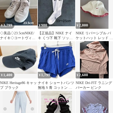
3,799
980
2,000
¥
¥
¥
◇美品◇23.5cmNIKE/
【正規品】NIKE ナイ
NIKE リバーシブル バ
ナイキ◇コートヴィン
キ くつ下 靴下 ソック
ケットハット レッド ペ
テージ ウィメンズ スニ
ス 23〜25cm 白1足
イズリー
ーカー
1,400
1,799
2,600
¥
¥
¥
NIKE Heritage86 キャッ
ナイキ ショートパンツ
NIKE Dri-FIT ラニング
プ ブラック
無地 S 青 コットン お
パーカー ピンク
出かけ用