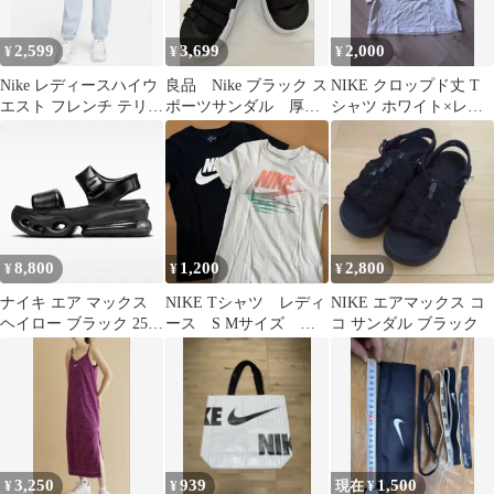
2,599
3,699
2,000
¥
¥
¥
Nike レディースハイウ
良品 Nike ブラック ス
NIKE クロップド丈 T
エスト フレンチ テリー
ポーツサンダル 厚底
シャツ ホワイト×レッ
スウェットパンツ M
サンダル クラシック25
ド 新品未使用
8,800
1,200
2,800
¥
¥
¥
ナイキ エア マックス
NIKE Tシャツ レディ
NIKE エアマックス コ
ヘイロー ブラック 25
ース S Mサイズ 美
コ サンダル ブラック
ウィメンズ
品
3,250
939
1,500
¥
¥
現在 ¥