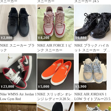
スニーカー
スニーカー
スニーカー 24.5
2,800
4,200
6,880
¥
¥
¥
NIKE スニーカー ブラ
NIKE AIR FORCE 1 ピ
NIKE ブラック ハイカ
ック
ンク スニーカー
ット スニーカー ブー
ツ
23,000
5,000
3,900
¥
¥
¥
Nike WMNS Air Jordan 1
NIKE スリッポン オレ
NIKE AIR JORDAN 1
Low Gym Red
ンジ レディース28.5cm
LOW ライトブルー23.5
メンズ28.0