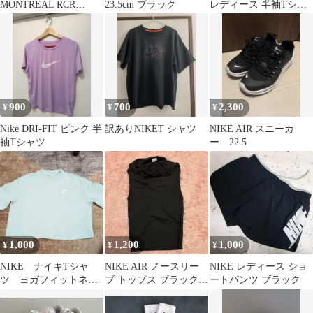
MONTREAL RCR
23.5cm ブラック
レディース 半袖Tシャ
VNTG 23cm
ツ ライトブルー XL
900
700
2,300
¥
¥
¥
Nike DRI-FIT ピンク 半
訳ありNIKET シャツ
NIKE AIR スニーカ
袖Tシャツ
ー 22.5
1,000
1,200
1,000
¥
¥
¥
NIKE ナイキTシャ
NIKE AIR ノースリー
NIKE レディース ショ
ツ ヨガフィットネス
ブ トップス ブラック
ートパンツ ブラック
半袖レディースショー
ドローコード付きネッ
ト丈
ク