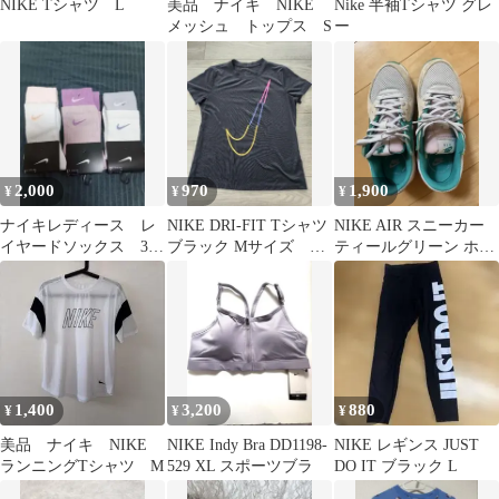
NIKE Tシャツ L
美品 ナイキ NIKE
Nike 半袖Tシャツ グレ
メッシュ トップス S
ー
2,000
970
1,900
¥
¥
¥
ナイキレディース レ
NIKE DRI-FIT Tシャツ
NIKE AIR スニーカー
イヤードソックス 3足
ブラック Mサイズ ラ
ティールグリーン ホワ
セット
ンニングウェア
イトピンク女性用
1,400
3,200
880
¥
¥
¥
美品 ナイキ NIKE
NIKE Indy Bra DD1198-
NIKE レギンス JUST
ランニングTシャツ M
529 XL スポーツブラ
DO IT ブラック L