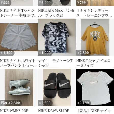
999
6,444
799
¥
¥
¥
NIKE ナイキ Tシャツ
NIKE AIR MAX サンダ
【ナイキ】レディー
トレーナー 半袖 ホワイ
ル ブラック23
ス トレーニングウエ
ト L クロップド丈
ア Tシャツ XSサイ
ズ
1,499
1,900
2,800
¥
¥
¥
NIKE ナイキ ホワイト
ナイキ モノトーンT
NIKE Tシャツ イエロ
ハーフパンツ ショート
シャツ
ー Sサイズ
パンツ スポーツウェア
2,300
2,600
2,199
現在 ¥
¥
¥
NIKE WMNS PRE
NIKE KAWA SLIDE
【新品】NIKE ナイキ