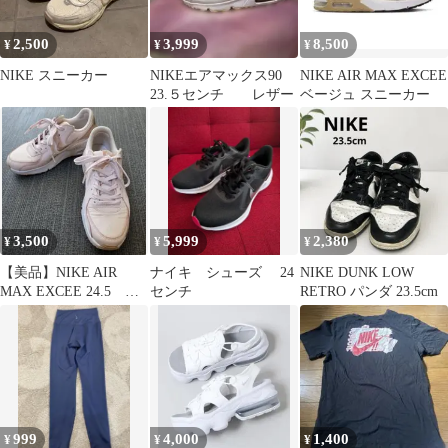
2,500
3,999
8,500
¥
¥
¥
NIKE スニーカー
NIKEエアマックス90
NIKE AIR MAX EXCEE
23.５センチ レザー
ベージュ スニーカー
3,500
5,999
2,380
¥
¥
¥
​【美品】NIKE AIR
ナイキ シューズ 24
NIKE DUNK LOW
MAX EXCEE 24.5 エ
センチ
RETRO パンダ 23.5cm
アマックスエクシー
999
4,000
1,400
¥
¥
¥