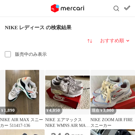
NIKE レディース の検索結果
並び替え
販売中のみ表示
1,890
4,050
3,000
¥
¥
現在 ¥
NIKE AIR MAX スニー
NIKE エアマックス
NIKE ZOOM AIR FIRE
カー 511417-136
NIKE WMNS AIR MAX
スニーカー
EXCEE 23㎝