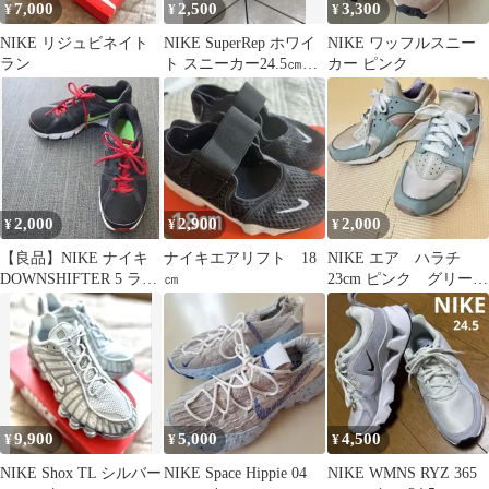
7,000
2,500
3,300
¥
¥
¥
NIKE リジュビネイト
NIKE SuperRep ホワイ
NIKE ワッフルスニー
ラン
ト スニーカー24.5㎝⭐︎
カー ピンク
値下げOK⭐︎
2,000
2,900
2,000
¥
¥
¥
​【良品】NIKE ナイキ
ナイキエアリフト 18
NIKE エア ハラチ
DOWNSHIFTER 5 ラン
㎝
23cm ピンク グリー
ニング 24.5cm
ン ブルー
9,900
5,000
4,500
¥
¥
¥
NIKE Shox TL シルバー
NIKE Space Hippie 04
NIKE WMNS RYZ 365