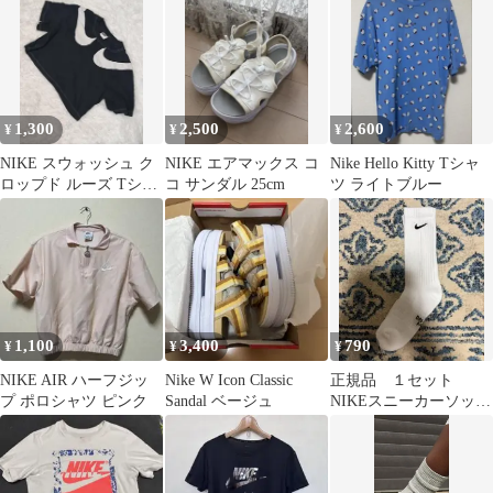
1,300
2,500
2,600
¥
¥
¥
NIKE スウォッシュ ク
NIKE エアマックス コ
Nike Hello Kitty Tシャ
ロップド ルーズ Tシャ
コ サンダル 25cm
ツ ライトブルー
ツ ジム トレーニング
ダンス
1,100
3,400
790
¥
¥
¥
NIKE AIR ハーフジッ
Nike W Icon Classic
正規品 １セット
プ ポロシャツ ピンク
Sandal ベージュ
NIKEスニーカーソック
ス 23〜25センチ