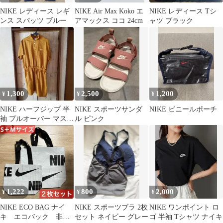
NIKE レディース レギ
NIKE Air Max Koko エ
NIKE レディース Tシ
ンス スパッツ ブルー
アマックス ココ 24cm
ャツ ブラック
1,300
2,500
1,200
¥
¥
¥
NIKE ハーフジップ 半
NIKE スポーツサンダ
NIKE ビニールポーチ
袖 プルオーバー マスタ
ル ピンク
ード XL
1,222
800
2,000
¥
¥
¥
NIKE ECO BAG ナイ
NIKE スポーツブラ 2枚
NIKE ワンポイント ロ
キ エコバック 非売
セット ネイビー グレー
ゴ 半袖 Tシャツ ナイキ