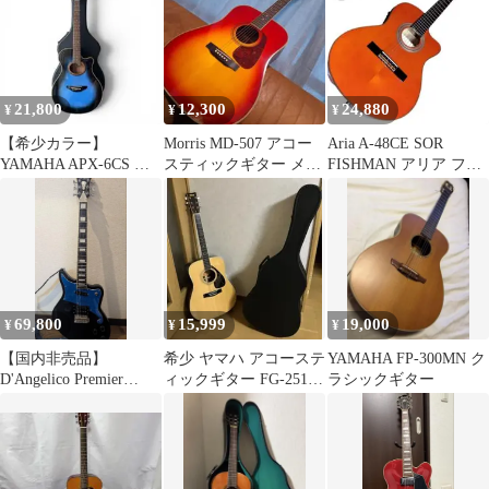
21,800
12,300
24,880
¥
¥
¥
【希少カラー】
Morris MD-507 アコー
Aria A-48CE SOR
YAMAHA APX-6CS エ
スティックギター メン
FISHMAN アリア フィ
レアコ アコースティッ
テナンス済み モーリス
ッシュマン ギター
クギター
69,800
15,999
19,000
¥
¥
¥
【国内非売品】
希少 ヤマハ アコーステ
YAMAHA FP-300MN ク
D'Angelico Premier
ィックギター FG-251B
ラシックギター
Bedford
ハードケース付き