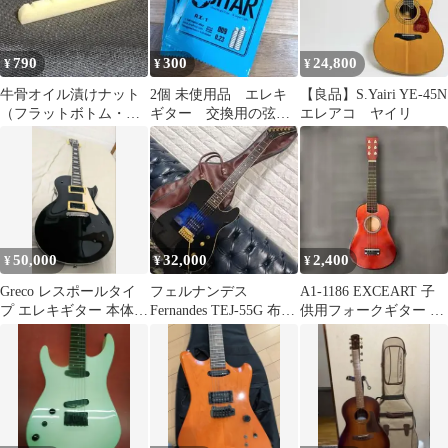
790
300
24,800
¥
¥
¥
牛骨オイル漬けナット
2個 未使用品 エレキ
【良品】S.Yairi YE-45N
（フラットボトム・ス
ギター 交換用の弦 1
エレアコ ヤイリ
トラト系・ミリ寸法）
弦
50,000
32,000
2,400
¥
¥
¥
Greco レスポールタイ
フェルナンデス
A1-1186 EXCEART 子
プ エレキギター 本体ジ
Fernandes TEJ-55G 布袋
供用フォークギター 初
ャンク
日本製
心者向け木製