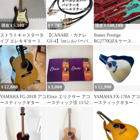
5,100
1,780
140,100
現在 ¥
¥
現在 ¥
ストラトキャスタータ
【CANARE・カナレ
Ibanez Prestige
イプ エレキギター 3ト
GS-4】1mシルバーパン
RG2770QZA ケース付
ーンサンバースト音出
ケーキプラグシールド
【1時間値下げ】
し確認
ケーブル2本
12,800
3,000
12,980
¥
¥
¥
YAMAHA FG-201B アコ
Elixir エリクサー アコ
YAMAHA FX-170A アコ
ースティックギター ハ
ースティック弦 11/52
ースティックギター エ
ードケース・スタンド
弦 2個セット
レアコ ソフトケース付
付き