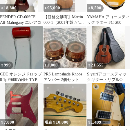
18,800
95,000
8,500
¥
¥
¥
FENDER CD-60SCE
【価格交渉有】Martin
YAMAHA アコースティ
All-Mahogany エレアコ
000-1（2001年製 /ハー
ックギター FG-280
ドケース•保証書付)
999
2,000
21,555
¥
¥
¥
CDE オレンジドロップ
PRS Lampshade Knobs
S.yairiアコースティッ
0.1μF/600V耐圧 TYPE
アンバー 2個セット
クギタートリプルOサ
PS/418P
イズマホガニー単板
7,000
10,000
1,499
¥
現在 ¥
¥