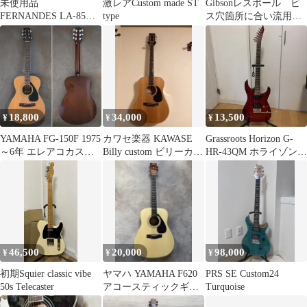
未使用品
激レアCustom made ST
Gibsonレスポール ビ
FERNANDES LA-85KK
type
ス穴箇所に合い流用可
用ピックガード
能 ピックガード
18,800
34,000
13,500
¥
¥
¥
YAMAHA FG-150F 1975
カワセ楽器 KAWASE
Grassroots Horizon G-
～6年 エレアコカスタ
Billy custom ビリーカス
HR-43QM ホライゾンエ
ム
タム メイプル
レキギター
46,500
20,000
98,000
¥
¥
¥
初期Squier classic vibe
ヤマハ YAMAHA F620
PRS SE Custom24
50s Telecaster
アコースティックギタ
Turquoise
ー アクセサリーセット