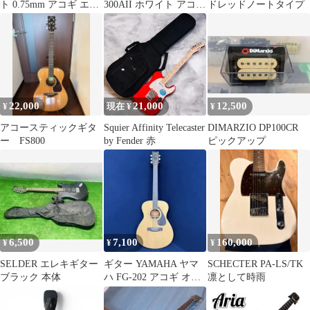
ト 0.75mm アコギ エレ
300AII ホワイト アコギ
ドレッドノートタイプ
キ ウクレレ ベース
初心者セット
22,000
21,000
12,500
¥
現在 ¥
¥
アコースティックギタ
Squier Affinity Telecaster
DIMARZIO DP100CR
ー FS800
by Fender 赤
ピックアップ
6,500
7,100
160,000
¥
¥
¥
SELDER エレキギター
ギター YAMAHA ヤマ
SCHECTER PA-LS/TK
ブラック 本体
ハ FG-202 アコギ オレ
凛として時雨
ンジラベル