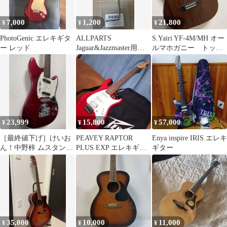
7,000
1,200
21,800
¥
¥
¥
PhotoGenic エレキギタ
ALLPARTS
S.Yairi YF-4M/MH オー
ー レッド
Jaguar&Jazzmaster用ト
ルマホガニー トップ
レモロアーム
単板 美品‼️
23,999
15,800
57,000
¥
¥
¥
［最終値下げ］けいお
PEAVEY RAPTOR
Enya inspire IRIS エレキ
ん！中野梓 ムスタング
PLUS EXP エレキギタ
ギター
Photogenic エレキギタ
ー ピーヴィー レッド
ー
35,000
10,000
11,000
¥
¥
¥