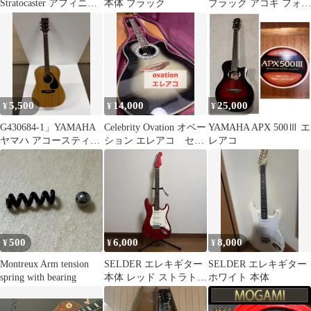
Stratocaster アフィニテ
本体 ブラック
ブラック アコギ フォー
ィストラト
ク カポ エレキ 固定
5,500
14,000
25,000
¥
¥
¥
G430684-1」YAMAHA
Celebrity Ovation オベー
YAMAHA APX 500Ⅲ エ
ヤマハ アコースティッ
ション エレアコ セレ
レアコ
クギター FG-151B
ブリティ ギター
500
6,000
8,000
¥
¥
¥
Montreux Arm tension
SELDER エレキギター
SELDER エレキギター
spring with bearing
本体 レッド ストラトタ
ホワイト 本体
イプ