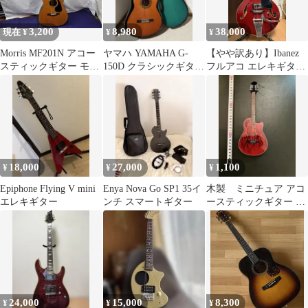
3,200
8,980
38,000
現在 ¥
¥
¥
Morris MF201N アコー
ヤマハ YAMAHA G-
【やや訳あり】Ibanez
スティックギター モー
150D クラシックギター
フルアコ エレキギター
リス
日本製 ハードケース付
本体
18,000
27,000
1,100
¥
¥
¥
Epiphone Flying V mini
Enya Nova Go SP1 35イ
木製 ミニチュア アコ
エレキギター
ンチ スマートギター
ースティックギター フ
ィギュア レッド ファイ
ヤー
24,000
15,000
8,300
¥
¥
¥