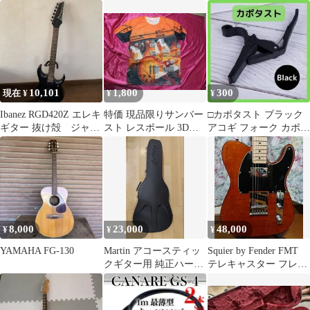
ギター）サーフグリー
クギター W-50 OR エキ
ン【希少！】
スパート藤沢辻堂店
10,101
1,800
300
現在 ¥
¥
¥
Ibanez RGD420Z エレキ
特価 現品限りサンバー
□カポタスト ブラック
ギター 抜け殻 ジャン
スト レスポール 3Dプ
アコギ フォーク カポ
ク
リント Tシャツ 未着用
エレキギター
品
8,000
23,000
48,000
¥
¥
¥
YAMAHA FG-130
Martin アコースティッ
Squier by Fender FMT
クギター用 純正ハード
テレキャスター フレイ
ケース
ムメイプル