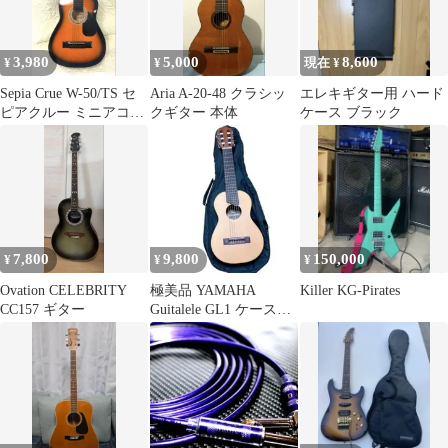
3,980
5,000
8,600
¥
¥
現在 ¥
Sepia Crue W-50/TS セ
Aria A-20-48 クラシッ
エレキギター用 ハード
ピアクルー ミニアコー
クギター 本体
ケース ブラック
スティックギター
7,800
9,800
150,000
¥
¥
¥
Ovation CELEBRITY
極美品 YAMAHA
Killer KG-Pirates
CC157 ギター
Guitalele GL1 ケース付
き ヤマハ ギタレレ