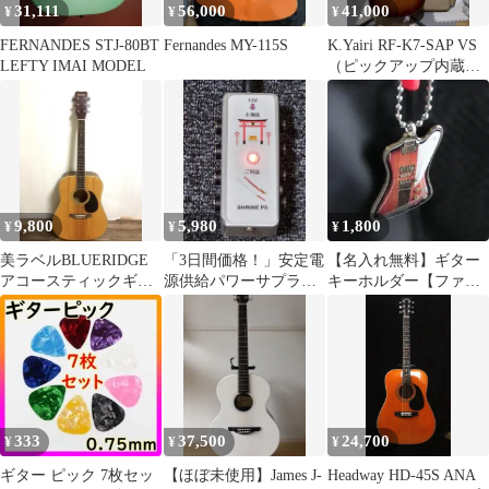
31,111
56,000
41,000
¥
¥
¥
FERNANDES STJ-80BT
Fernandes MY-115S
K.Yairi RF-K7-SAP VS
LEFTY IMAI MODEL
（ピックアップ内蔵）
2013年製
9,800
5,980
1,800
¥
¥
¥
美ラベルBLUERIDGE
「3日間価格！」安定電
【名入れ無料】ギター
アコースティックギタ
源供給パワーサプライ
キーホルダー【ファイ
ー HW400-N ケース付
二号機（ハンドメイ
ヤーバード】
ド）
333
37,500
24,700
¥
¥
¥
ギター ピック 7枚セッ
【ほぼ未使用】James J-
Headway HD-45S ANA