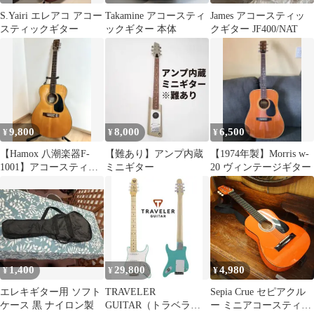
S.Yairi エレアコ アコー
Takamine アコースティ
James アコースティッ
スティックギター
ックギター 本体
クギター JF400/NAT
9,800
8,000
6,500
¥
¥
¥
【Hamox 八潮楽器F-
【難あり】アンプ内蔵
【1974年製】Morris w-
1001】アコースティッ
ミニギター
20 ヴィンテージギター
クギター 本体のみ0フ
レット
1,400
29,800
4,980
¥
¥
¥
エレキギター用 ソフト
TRAVELER
Sepia Crue セピアクル
ケース 黒 ナイロン製
GUITAR（トラベラー
ー ミニアコースティッ