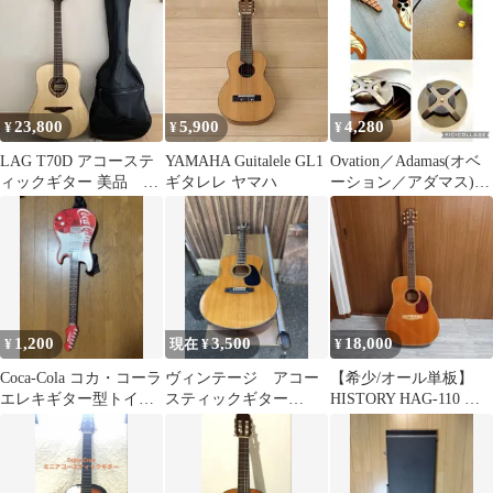
23,800
5,900
4,280
¥
¥
¥
LAG T70D アコーステ
YAMAHA Guitalele GL1
Ovation／Adamas(オベ
ィックギター 美品 ケ
ギタレレ ヤマハ
ーション／アダマス)
ース付
裏蓋 裏ぶた スポンジ
1,200
3,500
18,000
¥
現在 ¥
¥
Coca-Cola コカ・コーラ
ヴィンテージ アコー
【希少/オール単板】
エレキギター型トイギ
スティックギター
HISTORY HAG-110 ジ
ター
BELLAME
ャンク 高級インレイ仕
様