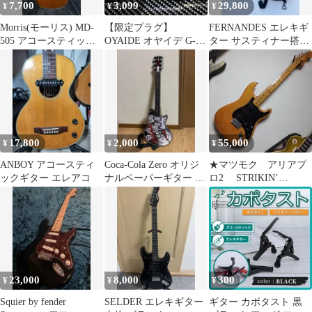
7,700
3,099
29,800
¥
¥
¥
Morris(モーリス) MD-
【限定プラグ】
FERNANDES エレキギ
505 アコースティック
OYAIDE オヤイデ G-
ター サスティナー搭載
ギター
SPOTギターシールド
本体
2m【新品】
17,800
2,000
55,000
¥
¥
¥
ANBOY アコースティ
Coca-Cola Zero オリジ
★マツモク アリアプ
ックギター エレアコ
ナルペーパーギター 非
ロ2 STRIKIN’
売品 懸賞品 2011
SOUND ナチュラル
1979
23,000
8,000
300
¥
¥
¥
Squier by fender
SELDER エレキギター
ギター カポタスト 黒