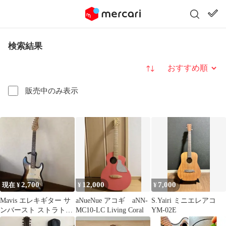
検索結果
並び替え
販売中のみ表示
2,700
12,000
7,000
現在 ¥
¥
¥
Mavis エレキギター サ
aNueNue アコギ aNN-
S.Yairi ミニエレアコ
ンバースト ストラトタ
MC10-LC Living Coral
YM-02E
イプ