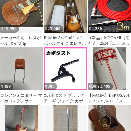
19,999
23,000
2,280
¥
¥
¥
メーカー不明 レスポ
Blitz by AriaProII レス
（新品）MOGAMI（モ
ール タイプ lp
ポールタイプ エレキギ
ガミ）2534『3m』S/L
ター
ギターシールド ベー
ス 赤
499
300
1,499
¥
¥
現在 ¥
ロシアンミニタリー マ
□カポタスト ブラック
【NAMM】ESP USA オ
イカコンデンサー
アコギ フォーク カポ
フィシャル◦ロゴ ステ
0.0068μF
エレキギター
ッカー レッド