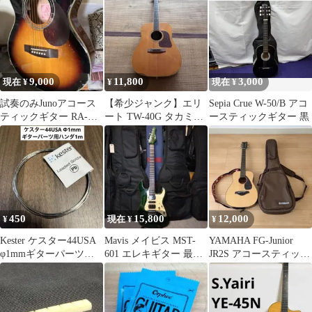
付き
9,000
11,800
3,000
現在 ¥
¥
現在 ¥
試奏のみJunoアコース
【希少ジャンク】エリ
Sepia Crue W-50/B アコ
ティックギター RA-
ート TW-40G タカミネ
ースティックギター 黒
50C/TBS エレアコ 電
製 ギャラガーコピー
池新品
450
15,800
12,000
¥
現在 ¥
¥
Kester ケスター44USA
Mavis メイビス MST-
YAMAHA FG-Junior
φ1mmギターパーツ楽
601 エレキギター 最安
JR2S アコースティック
器配線用ハンダ 1m
値 コイルタップ機能付
ギター 本体