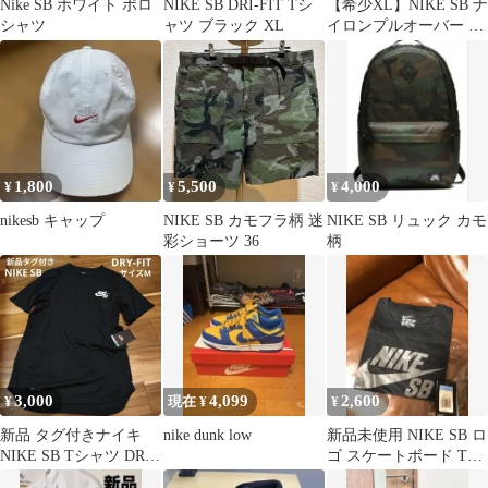
Nike SB ホワイト ポロ
NIKE SB DRI-FIT Tシ
【希少XL】NIKE SB ナ
シャツ
ャツ ブラック XL
イロンプルオーバー ハ
ーフジップ フード収納
可
1,800
5,500
4,000
¥
¥
¥
nikesb キャップ
NIKE SB カモフラ柄 迷
NIKE SB リュック カモ
彩ショーツ 36
柄
3,000
4,099
2,600
¥
現在 ¥
¥
新品 タグ付きナイキ
nike dunk low
新品未使用 NIKE SB ロ
NIKE SB Tシャツ DRY-
ゴ スケートボード Tシ
FIT 黒 メンズM
ャツ ロゴT Mサイズ