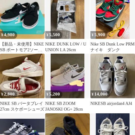
4,980
5,500
5,900
¥
¥
¥
【新品・未使用】NIKE
NIKE DUNK LOW / U
Nike SB Dunk Low PRM
SB ポートモア2ソーラ
UNION LA 26cm
ナイキ ダンク
ーキャンバス 25.0cm
2,800
5,200
14,000
¥
¥
¥
NIKE SB バータブレイ
NIKE SB ZOOM
NIKESB airjordan4 AJ4
27cm スケボーシューズ
JANOSKI OG+ 28cm