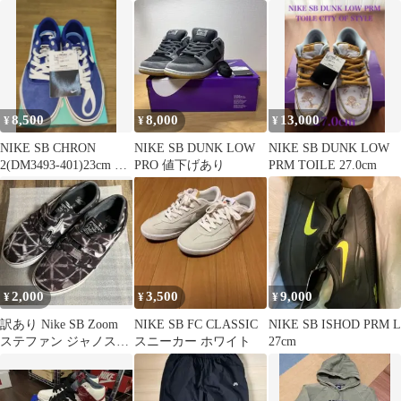
26.5cm
8,500
8,000
13,000
¥
¥
¥
NIKE SB CHRON
NIKE SB DUNK LOW
NIKE SB DUNK LOW
2(DM3493-401)23cm 新
PRO 値下げあり
PRM TOILE 27.0cm
品未使用
2,000
3,500
9,000
¥
¥
¥
訳あり Nike SB Zoom
NIKE SB FC CLASSIC
NIKE SB ISHOD PRM L
ステファン ジャノスキ
スニーカー ホワイト
27cm
ー 25.0cm