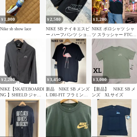
1,000
2,580
1,200
¥
¥
¥
Nike sb show lace
NIKE SB ナイキエスビ
NIKE ポロシャツ シャ
ー ハーフパンツ ショー
ツ スラッシャー FTC
トパンツ M
NOAH バンズ huf
2,280
3,450
3,000
¥
¥
¥
NIKE【SKATEBOARDI
新品 NIKE SB メンズ
【新品】 NIKE SB メ
NG 】SHIELD ジャケ
L DRI-FIT フラミンゴT
ンズ XLサイズ
ット M ブラック
シャツ 定価3850