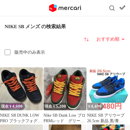
NIKE SB メンズ の検索結果
並び替え
販売中のみ表示
4,600
5,200
4,480
現在 ¥
現在 ¥
¥
NIKE SB DUNK LOW
Nike SB Dunk Low プロ
NIKE SB アリウープ
PRO ブラックフォグ
PRMレッド グリーン
26.5cm 新品 黒/青
28.0cm
替え紐付き
(⁠NIKEステッカー付)