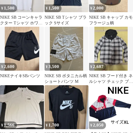
1,500
1,500
2,000
¥
¥
¥
NIKE SB コーンキャラ
NIKE SB Tシャツ ブラ
NIKE SB キャップ カモ
クター Tシャツ ホワイ
ック Sサイズ
フラージュ柄
ト L
2,600
3,500
2,687
¥
¥
¥
NIKEナイキSBパンツ
NIKE SB ボタニカル柄
NIKE SB フード付き ネ
ショートパンツ M
ルシャツ チェック ブラ
ック
1,566
1,700
2,050
¥
¥
¥