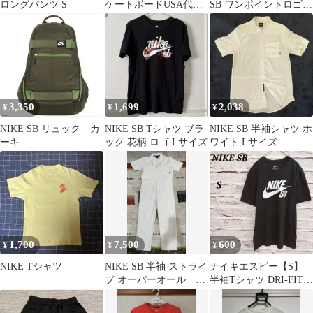
ロングパンツ S
ケートボードUSA代表
SB ワンポイントロゴ T
Tシャツ XL
シャツ L LOOSE FIT
3,350
1,699
2,038
¥
¥
¥
NIKE SB リュック カ
NIKE SB Tシャツ ブラ
NIKE SB 半袖シャツ ホ
ーキ
ック 花柄 ロゴ Lサイズ
ワイト Lサイズ
1,700
7,500
600
¥
¥
¥
NIKE Tシャツ
NIKE SB 半袖 ストライ
ナイキエスビー【S】
プ オーバーオール つ
半袖Tシャツ DRI-FIT
なぎ
ロゴプリント ユニセッ
クス