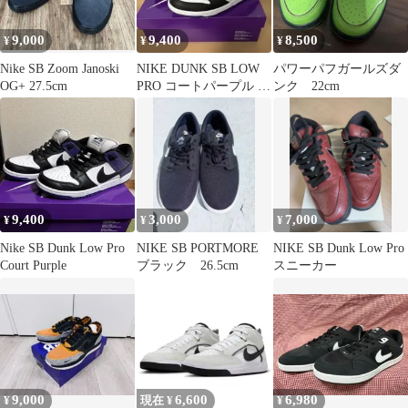
9,000
9,400
8,500
¥
¥
¥
Nike SB Zoom Janoski
NIKE DUNK SB LOW
パワーパフガールズダ
OG+ 27.5cm
PRO コートパープル ダ
ンク 22cm
ンクsb
9,400
3,000
7,000
¥
¥
¥
Nike SB Dunk Low Pro
NIKE SB PORTMORE
NIKE SB Dunk Low Pro
Court Purple
ブラック 26.5cm
スニーカー
9,000
6,600
6,980
¥
現在 ¥
¥