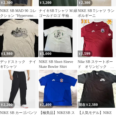
2,300
3,200
2,300
¥
¥
¥
NIKE SB MAD 90 コレ
ナイキSB Tシャツ M 緑
NIKE SB Tシャツ ラン
クション “Hypervenom”
ゴールドロゴ 半袖
ボルギーニ
Tee
NIKE SB スケーター
1,980
5,000
1,599
¥
¥
¥
デッドストック ナイ
NIKE SB Short-Sleeve
Nike SB スケートボー
キTシャツ
Skate Bowler Shirt
ド オリンピック 日
本 Tシャツ 3XL ナイキ
2,200
2,400
2,380
¥
¥
現在 ¥
NIKE SB カーゴパンツ
【極美品】NIKESB ス
【人気モデル】NIKE