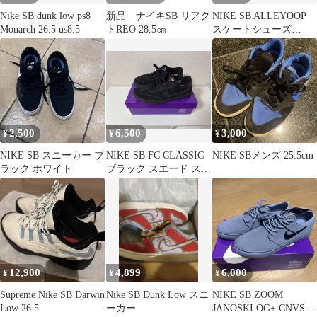
Nike SB dunk low ps8
新品 ナイキSB リアク
NIKE SB ALLEYOOP
Monarch 26.5 us8.5
トREO 28.5㎝
スケートシューズ
30.0cm
2,500
6,500
3,000
¥
¥
¥
NIKE SB スニーカー ブ
NIKE SB FC CLASSIC
NIKE SBメンズ 25.5cm
ラック ホワイト
ブラック スエード スニ
ーカー
12,900
4,899
6,000
¥
¥
¥
Supreme Nike SB Darwin
Nike SB Dunk Low スニ
NIKE SB ZOOM
Low 26.5
ーカー
JANOSKI OG+ CNVS