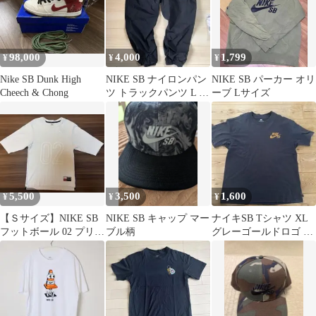
98,000
4,000
1,799
¥
¥
¥
Nike SB Dunk High
NIKE SB ナイロンパン
NIKE SB パーカー オリ
Cheech & Chong
ツ トラックパンツ L シ
ーブ Lサイズ
ャカシャカ テック系
5,500
3,500
1,600
¥
¥
¥
【Ｓサイズ】NIKE SB
NIKE SB キャップ マー
ナイキSB Tシャツ XL
フットボール 02 プリン
ブル柄
グレーゴールドロゴ 半
トTシャツ ホワイト
袖 NIKE SB最終値下げ