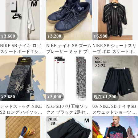
3,600
3,200
6,980
¥
¥
¥
NIKE SB ナイキ ロゴ
NIKE ナイキ SB ズーム
NIKE SB ショートスリ
スケートボード Tシャ
ブレーザー ミッド プレ
ーブ ポロ スケートボー
ツ ルーズフィット 新品
ミアム 24.5cm
ドセーター 黒 Mサイ
M
ズ
2,680
3,000
1,200
¥
¥
現在 ¥
デッドストック NIKE
Nike SB パリ五輪ソッ
00s NIKE SB ナイキSB
SB ロング ハイソック
クス ブラック 2足セッ
スウェットショーツ メ
ス 3足セット
ト
ンズL 黒