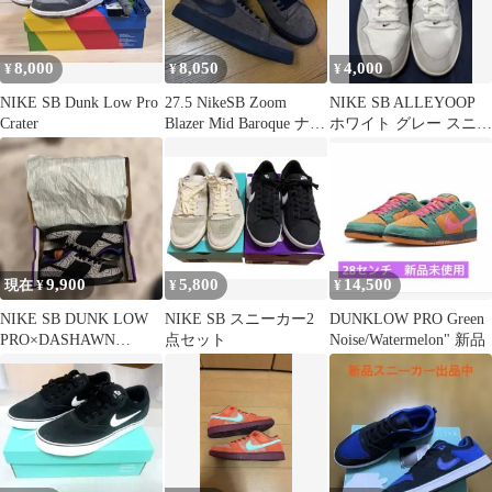
8,000
8,050
4,000
¥
¥
¥
NIKE SB Dunk Low Pro
27.5 NikeSB Zoom
NIKE SB ALLEYOOP
Crater
Blazer Mid Baroque ナイ
ホワイト グレー スニー
キ
カー
9,900
5,800
14,500
現在 ¥
¥
¥
NIKE SB DUNK LOW
NIKE SB スニーカー2
DUNKLOW PRO Green
PRO×DASHAWN
点セット
Noise/Watermelon" 新品
JORDAN 27