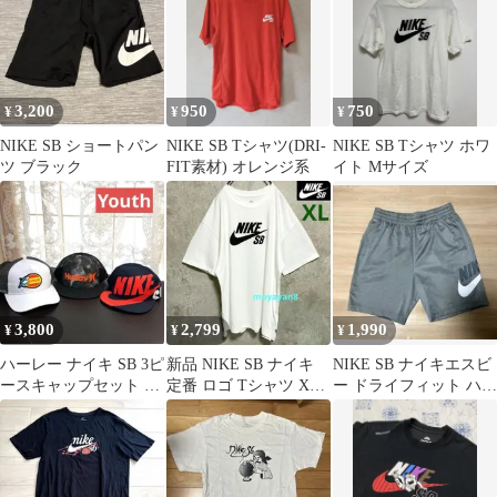
3,200
950
750
¥
¥
¥
NIKE SB ショートパン
NIKE SB Tシャツ(DRI-
NIKE SB Tシャツ ホワ
ツ ブラック
FIT素材) オレンジ系
イト Mサイズ
3,800
2,799
1,990
¥
¥
¥
ハーレー ナイキ SB 3ピ
新品 NIKE SB ナイキ
NIKE SB ナイキエスビ
ースキャップセット -
定番 ロゴ Tシャツ XL
ー ドライフィット ハー
ユース
未使用 スケートボード
フパンツ