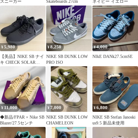
スニーカー
Skateboards 27cm
ネイビー イエロー
5,980
8,250
4,000
¥
¥
¥
【美品】NIKE SB ナイ
NIKE SB DUNK LOW
NIkE DANk27.5cmSE
キ CHECK SOLAR
PRO ISO
CANVS スニーカー
11,000
7,000
6,800
¥
¥
¥
◆新品/FPAR × Nike SB
NIKE SB DUNK LOW
NIKE SB Stefan Janoski
Blazer/27.5センチ
CHAMELEON
us9.5 新品未使用