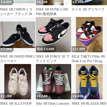
4,499
6,500
4,980
¥
¥
¥
NIKE SB CHRON 2 ス
NIKE SB DUNK LOW
ナイキ SB アリウーブ
ニーカー ブラック 28セ
PRO 配色辞典
ンチ 新品
7,900
4,000
11,999
¥
現在 ¥
¥
NIKE SB ISHOD PRM L
NIKE SB FORCE 58 ブ
8日まで値下げNike SB
スニーカー
ラック ピンク
Dunk Low Pro Chicago
27cm
2,200
8,500
6,000
¥
¥
¥
NIKE SB ALLEYOOP
Nike SB Dunk Limosine
NIKE SB BLAZER MID