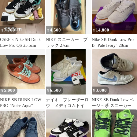
7,700
4,500
14,800
¥
¥
¥
CSEF × Nike SB Dunk
NIKE スニーカー ブ
Nike SB Dunk Low Pro
Low Pro QS 25.5cm
ラック 27cm
B "Pale Ivory" 28cm
5,000
6,500
3,000
¥
¥
¥
NIKE SB DUNK LOW
ナイキ ブレーザーロ
NIKE SB Dunk Low ベ
PRO "Noise Aqua"
ウ メディコムトイ
ージュ系 スニーカー
29.5cm