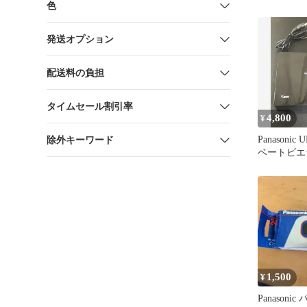
色
N2QAYB00
発送オプション
配送料の負担
タイムセール割引率
4,800
¥
Panasonic
除外キーワード
ベートビエ
ー本体
1,500
¥
Panasoni