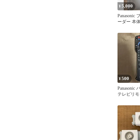
5,000
¥
Panason
ーダー 本
HDMIコー
500
¥
Panasoni
テレビリモ
N2QAYB00