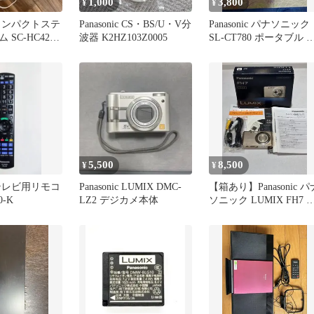
1,000
3,800
¥
¥
ic コンパクトステ
Panasonic CS・BS/U・V分
Panasonic パナソニック
SC-HC420
波器 K2HZ103Z0005
SL-CT780 ポータブル C
プレイヤー
5,500
8,500
¥
¥
ic テレビ用リモコ
Panasonic LUMIX DMC-
【箱あり】Panasonic パ
0-K
LZ2 デジカメ本体
ソニック LUMIX FH7 
ールド