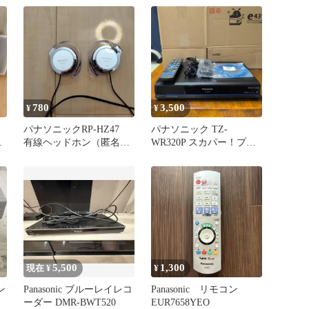
780
3,500
¥
¥
パナソニックRP-HZ47
パナソニック TZ-
有線ヘッドホン（匿名配
WR320P スカパー！プレ
送）
ミアムサービスチューナ
ー
5,500
1,300
現在 ¥
¥
ン
Panasonic ブルーレイレコ
Panasonic リモコン
ーダー DMR-BWT520
EUR7658YEO