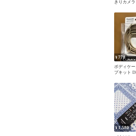
きりカメラ
使用
778
¥
ボディケー
プキット D
lumix パ
1,580
¥