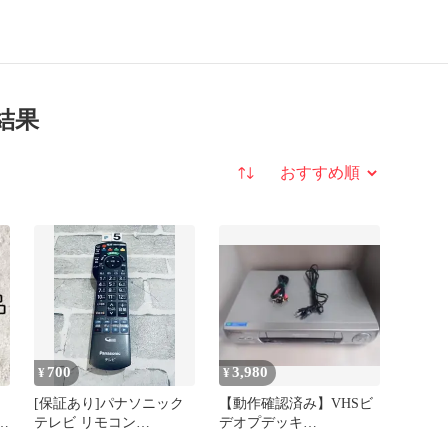
索結果
並び替え
700
3,980
¥
¥
[保証あり]パナソニック
【動作確認済み】VHSビ
ホ
テレビ リモコン
デオプデッキ
N2QAYB000588
_Pansonic_NV-HB370