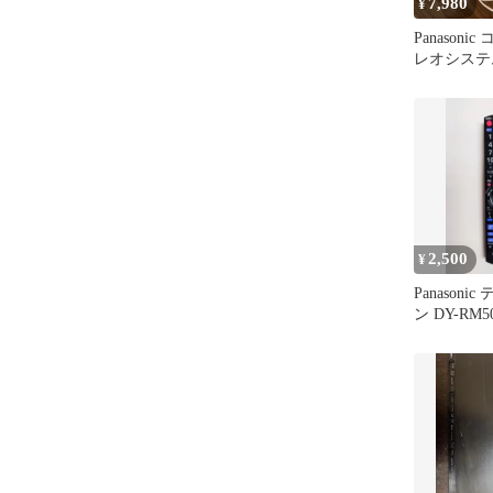
7,980
¥
Panason
レオシステム 
本体
2,500
¥
Panason
ン DY-RM5