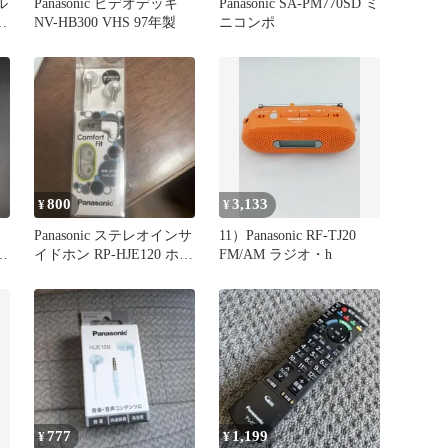
ル
Panasonic ビデオデッキ
Panasonic SA-PM770SD ミ
NV-HB300 VHS 97年製
ニコンポ
800
3,133
¥
¥
Panasonic ステレオインサ
11）Panasonic RF-TJ20
ン
イドホン RP-HJE120 ホワ
FM/AM ラジオ・h
イト
777
1,199
¥
¥