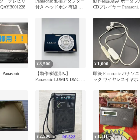
ク テレビリ
Panasonic 変換アダプター
動作確認済み ポータブ
AYB001228
付き ヘッドホン 有線 完
CDプレイヤー Panasonic
売品 平成 y2k
SL-CT510
8,500
1,000
¥
¥
Panasonic
【動作確認済み】
即決 Panasonic パナソニ
Panasonic LUMIX DMC-
ック ワイヤレスイヤホ
FX33
RP-NJ310B
2,500
1,111
¥
¥