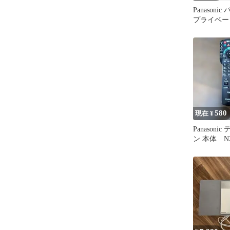
Panasoni
プライベート
19FB8D
580
現在 ¥
Panason
ン 本体 N2