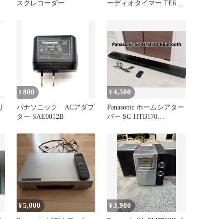
スクレコーダー
ーディオタイマー TE61
レトロ家電
800
4,500
¥
¥
リ
パナソニック ACアダプ
Panasonic ホームシアター
ター SAE0012B
バー SC-HTB170
Bluetooth
5,000
3,980
¥
¥