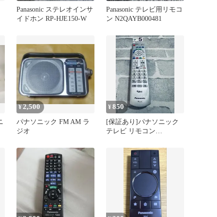
Panasonic ステレオインサ
Panasonic テレビ用リモコ
イドホン RP-HJE150-W
ン N2QAYB000481
2,500
850
¥
¥
ニ
パナソニック FM AM ラ
[保証あり]パナソニック
ジオ
テレビ リモコン
N2QAYB000569