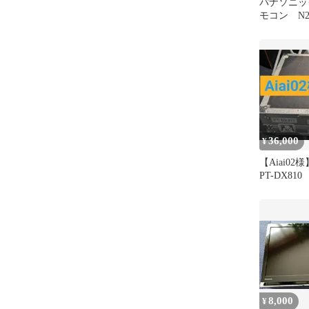
パナソニッ
モコン N2Q
36,000
¥
【Aiai02様】
PT-DX810
8,000
¥