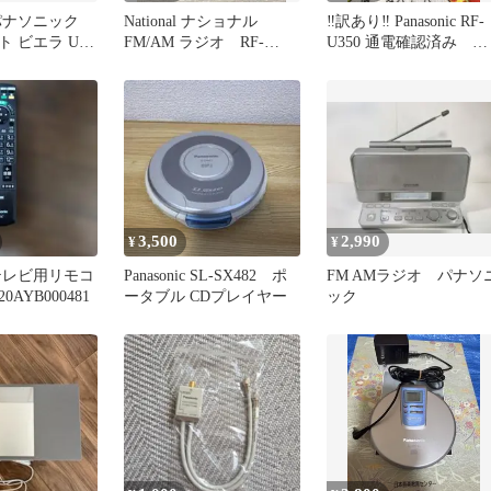
c パナソニック
National ナショナル
‼️訳あり‼️ Panasonic RF-
 ビエラ UN-
FM/AM ラジオ RF-
U350 通電確認済み 電
522 昭和レトロ
源ケーブルあり
3,500
2,990
¥
¥
ic テレビ用リモコ
Panasonic SL-SX482 ポ
FM AMラジオ パナソ
0AYB000481
ータブル CDプレイヤー
ック