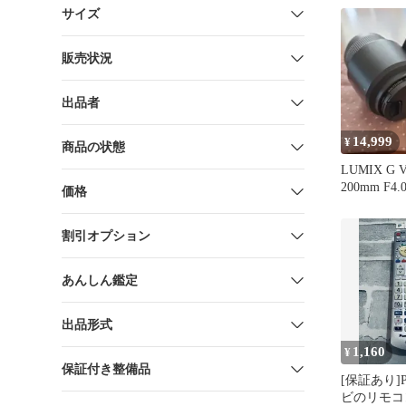
無し
サイズ
販売状況
出品者
14,999
¥
商品の状態
LUMIX G V
200mm F4
価格
正
割引オプション
あんしん鑑定
出品形式
1,160
¥
保証付き整備品
[保証あり]Pa
ビのリモコ