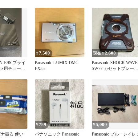
0721
BWT500完動品
7,500
2,600
¥
現在 ¥
 UN-E9S プライ
Panasonic LUMIX DMC
Panasonic SHOCK WAVE
ラ用チューナ
FX35
SW77 カセットプレー
ー 本体
789
5,000
¥
¥
c パナ撮る 使い
パナソニック Panasonic
Panasonic ブルーレイレ