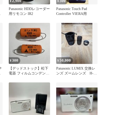
2,900
300
¥
¥
Panasonic HDDレコーダー
Panasonic Touch Pad
D
用リモコン IR2
Controller VIERA用
300
50,000
¥
¥
ナ
【デッドストック】松下
Panasonic LUMIX 交換レ
ゴ
電器 フィルムコンデンサ
ンズ ズームレンズ H-
800V 0.01μF 2個
FSA100300