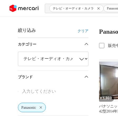
ンツにスキップ
テレビ・オーディオ・カメラ
Panason
絞り込み
Pan
クリア
カテゴリー
販売
ブランド
3,000
¥
パナソニッ
Panasonic
42型201
品 リモコン