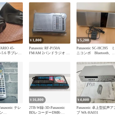
1,800
5,200
¥
¥
ARIO 45-
Panasonic RF-P150A
Panasonic SC-HC395 ミ
.0-5.6 手ブレ補
FM/AM 2バンドラジオ 本
ニコンポ Bluetooth、
体
USB対応
16,800
4,000
¥
¥
nasonic テレ
2TB-W録-3D-Panasonic
Panasonic 卓上型拡声ア
ン
BDレコーダーDMR-
プ WA-HA031