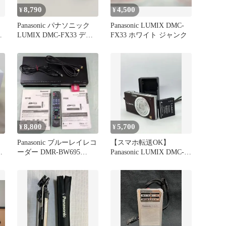
8,790
4,500
¥
¥
Panasonic パナソニック
Panasonic LUMIX DMC-
ム
LUMIX DMC-FX33 デジ
FX33 ホワイト ジャンク
タルカメラ
8,800
5,700
¥
¥
Panasonic ブルーレイレコ
【スマホ転送OK】
イ
ーダー DMR-BW695
Panasonic LUMIX DMC-
（2011年製）
FX33 ブラウン