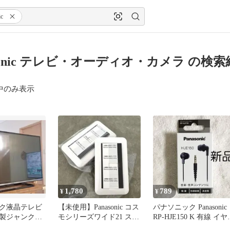
ic
asonic テレビ・オーディオ・カメラ の検
中のみ表示
1,780
789
¥
¥
ク液晶テレビ
【未使用】Panasonic コス
パナソニック Panasonic
4年製ジャンク
モシリーズワイド21 スイ
RP-HJE150 K 有線 イヤ
無しB-CAS
ッチ セット売り
ン 黒