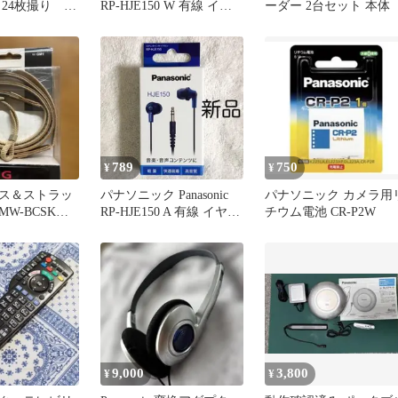
 24枚撮り 未
RP-HJE150 W 有線 イヤ
ーダー 2台セット 本体
ホン 白
789
750
¥
¥
ス＆ストラッ
パナソニック Panasonic
パナソニック カメラ用
MW-BCSKM
RP-HJE150 A 有線 イヤホ
チウム電池 CR-P2W
ナソニック
ン 青
9,000
3,800
¥
¥