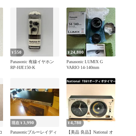
550
24,800
¥
¥
Panasonic 有線イヤホン
Panasonic LUMIX G
ヤ
RP-HJE150-K
VARIO 14-140mm
3,990
4,780
現在 ¥
¥
コ
Panasonicブルーレイディ
【美品 良品】National オ