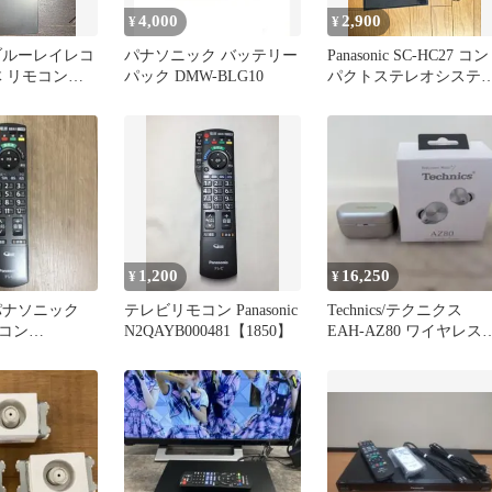
4,000
2,900
¥
¥
ic ブルーレイレコ
パナソニック バッテリー
Panasonic SC-HC27 コン
体 リモコン
パック DMW-BLG10
パクトステレオシステ
ド付き
本体
1,200
16,250
¥
¥
c パナソニック
テレビリモコン Panasonic
Technics/テクニクス
コン
N2QAYB000481【1850】
EAH-AZ80 ワイヤレス
0546（z）
ヤホン シルバー