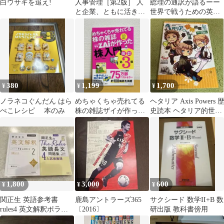
白ウサギを追え!
人事管理［第2版］ 人
総理の通訳が語るーー
と企業、ともに活きる
世界で戦うための英語
ために
戦略
380
1,199
1,700
¥
¥
¥
ノラネコぐんだん はら
めちゃくちゃ売れてる
ヘタリア Axis Powers 
ぺこレシピ 本のみ
株の雑誌ザイが作った
史読本 ヘタリア的世界
「株」入門 改訂第3版
遺産 Ⅲ フランス革…
1,800
3,000
600
¥
¥
¥
関正生 英語参考書
鹿島アントラーズ365
サクシード 数学II+B 数
rules4 英文解釈ポラリ
〔2016〕
研出版 教科書傍用
ス2