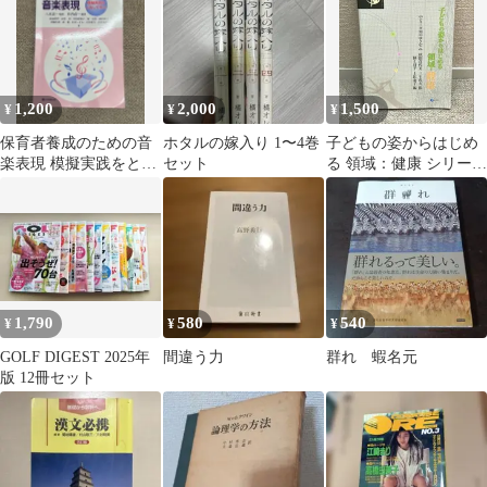
1,200
2,000
1,500
¥
¥
¥
保育者養成のための音
ホタルの嫁入り 1〜4巻
子どもの姿からはじめ
楽表現 模擬実践をとお
セット
る 領域：健康 シリーズ
して学ぶ
知のゆりかご
1,790
580
540
¥
¥
¥
GOLF DIGEST 2025年
間違う力
群れ 蝦名元
版 12冊セット