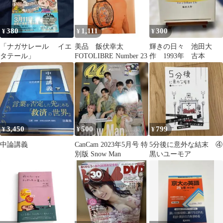
380
1,111
300
¥
¥
¥
「ナガサレール イエ
美品 飯伏幸太
輝きの日々 池田大
タテール」
FOTOLIBRE Number 23
作 1993年 古本
3,450
500
799
¥
¥
¥
中論講義
CanCam 2023年5月号 特
5分後に意外な結末 ④
別版 Snow Man
黒いユーモア