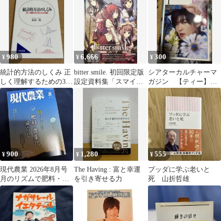
980
6,666
300
¥
¥
¥
統計的方法のしくみ 正
bitter smile. 初回限定版
シアターカルチャーマ
しく理解するための30
設定資料集「スマイル
ガジン 【ティー】
の急所
グラフティー」
目黒蓮 2023No.48
900
1,280
555
¥
¥
¥
現代農業 2026年8月号
The Having : 富と幸運
ブッダに学ぶ老いと
月のリズムで肥料・農
を引き寄せる力
死 山折哲雄
薬代減らし