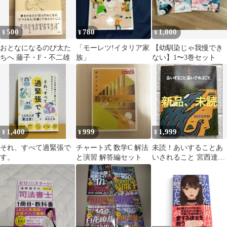
500
780
1,000
¥
¥
¥
おとなになるのび太た
「モーレツ!イタリア家
【幼馴染じゃ我慢でき
ちへ 藤子・F・不二雄
族」
ない】1〜3巻セット
1,400
999
1,999
¥
¥
¥
それ、すべて過緊張で
チャート式 数学C 解法
未読！あいすることあ
す。
と演習 解答編セット
いされること 宮西達也
絵本