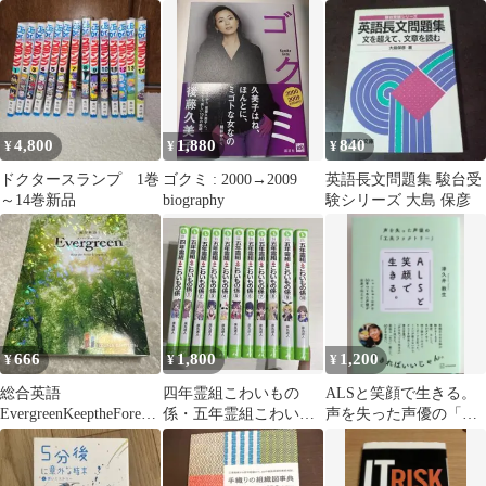
チの詳しい刺し方と作
品&図案350…
4,800
1,880
840
¥
¥
¥
ドクタースランプ 1巻
ゴクミ : 2000→2009
英語長文問題集 駿台受
～14巻新品
biography
験シリーズ 大島 保彦
666
1,800
1,200
¥
¥
¥
総合英語
四年霊組こわいもの
ALSと笑顔で生きる。
EvergreenKeeptheForestE
係・五年霊組こわいも
声を失った声優の「工
vergreen
の係【11巻】
夫ファクトリー」 津久
井教生