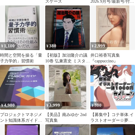
スケース
2026.9月号/最新号/付録
無し/雑誌のみ
1,100
380
2,999
¥
¥
¥
時間と空間を操る「量
【初版】加治隆介の議
井口裕香写真集
子力学的」習慣術
10巻 弘兼憲史 ミスター
『cappuccino』
マガジンKC
4,980
3,999
300
¥
¥
¥
プロジェクトマネジメ
【美品】南みゆか 2nd
【募集中】コテ単体.イ
ント知識体系ガイド
写真集
ラストオーダー☆夢絵.
(PMBOKガイド)第7版
ポストカード
+プロジェクト…