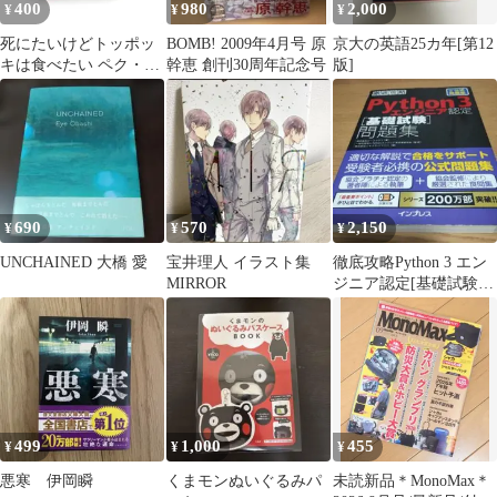
400
980
2,000
¥
¥
¥
死にたいけどトッポッ
BOMB! 2009年4月号 原
京大の英語25カ年[第12
キは食べたい ペク・セ
幹恵 創刊30周年記念号
版]
ヒ
690
570
2,150
¥
¥
¥
UNCHAINED 大橋 愛
宝井理人 イラスト集
徹底攻略Python 3 エン
MIRROR
ジニア認定[基礎試験]
問題集
499
1,000
455
¥
¥
¥
悪寒 伊岡瞬
くまモンぬいぐるみパ
未読新品＊MonoMax＊