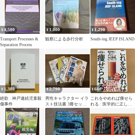
4,500
1,000
1,290
¥
¥
¥
Transport Processes &
観察による歩行分析
South-ing JEEP ISLAND
Separation Process
1,380
2,790
600
¥
¥
¥
絶歌 : 神戸連続児童殺
男性キャラクター イラ
これをやめれば痩せら
傷事件
スト技法書 3冊セット
れる : 医学的に正しい
筋肉・ポーズ・色気の
ダイエットNG習慣ラン
ある男の描き方
キング