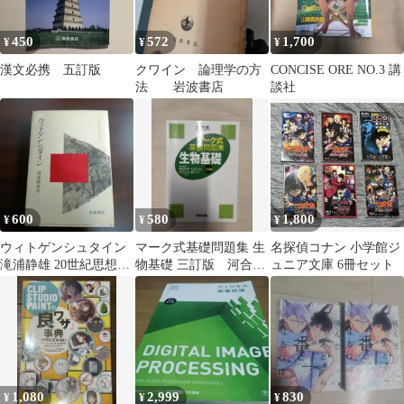
450
572
1,700
¥
¥
¥
漢文必携 五訂版
クワイン 論理学の方
CONCISE ORE NO.3 講
法 岩波書店
談社
600
580
1,800
¥
¥
¥
ウィトゲンシュタイン
マーク式基礎問題集 生
名探偵コナン 小学館ジ
滝浦静雄 20世紀思想家
物基礎 三訂版 河合出
ュニア文庫 6冊セット
文庫6 岩波書店
版
1,080
2,999
830
¥
¥
¥