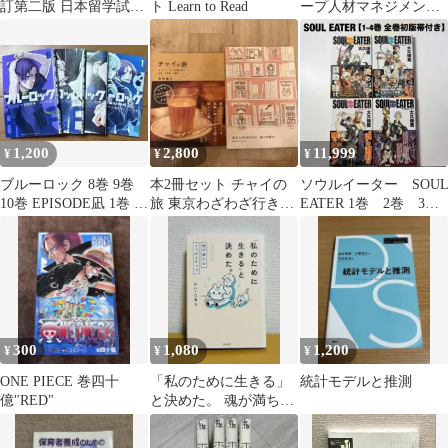
訂第二版 日本留学試験
ト Learn to Read
ープ人材マネジメン
対策問題集
ト 古本
1,200
2,800
11,999
¥
¥
¥
ブルーロック 8巻 9巻
本2冊セット チャイの
ソウルイーター SOU
10巻 EPISODE凪 1巻 セ
旅 東京わざわざ行きた
EATER 1巻 2巻 3
ット
い街の本屋さん
巻 4巻 初版 帯
300
1,080
1,200
¥
¥
¥
ONE PIECE 巻四十
「私のために生きる」
統計モデルと推測
億"RED"
と決めた。 魂が満ちる
3つのステップ