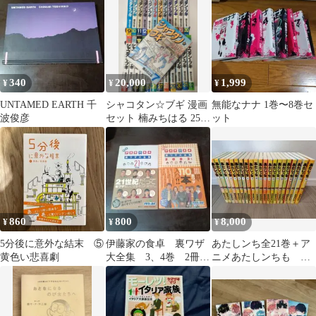
340
20,000
1,999
¥
¥
¥
UNTAMED EARTH 千
シャコタン☆ブギ 漫画
無能なナナ 1巻〜8巻セ
波俊彦
セット 楠みちはる 25巻
ット
全巻初版
860
800
8,000
¥
¥
¥
5分後に意外な結末 ⑤
伊藤家の食卓 裏ワザ
あたしンち全21巻＋ア
黄色い悲喜劇
大全集 3、4巻 2冊セ
ニメあたしンちも 初
ット
版 限定版 帯つきも