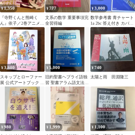
1,350
777
3,000
¥
¥
¥
『寺野くんと熊崎く
文系の数学 重要事項完
数学参考書 青チャート
ん』依子／2巻アニメイ
全習得編
1a 2bc 答え付き カバー
ト特典小冊子／グラッ
付き 美品
テアクリルコースター
3,880
5,000
740
¥
¥
¥
スキップとローファー
旧約聖書ヘブライ語独
太陽と雨 田淵隆三
展 公式アートブック 高
習 聖書アラム語文法付
松美咲 【初版・帯付】
谷川政美
980
1,999
1,100
¥
¥
¥