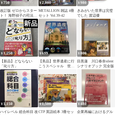
750
2,000
980
¥
¥
¥
改訂版 ゼロからスター
METALLION 雑誌 4冊
きみがいた世界は完璧
ト！ 海野禎子の司法書
セット Vol.39-42
でした 渡辺優
士１冊目の教科書 海野
LEC
1,250
699
800
¥
¥
¥
【新品】どならない
【美品】世界遺産に行
目黒蓮 川口春奈silent
「叱り方」
こうスペシャル 世界
シナリオブック 完全版
遺産に行こうspecial
1,150
1,500
480
¥
¥
¥
ハイレベル 総合科目 改
CTP 英語絵本 3冊セッ
企業再編におけるグル