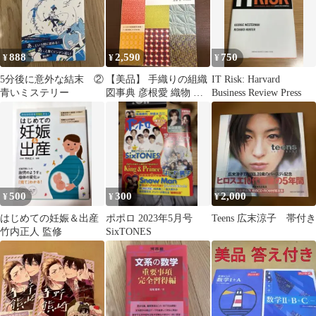
888
2,590
750
¥
¥
¥
5分後に意外な結末 ②
【美品】 手織りの組織
IT Risk: Harvard
青いミステリー
図事典 彦根愛 織物 技
Business Review Press
法書
500
300
2,000
¥
¥
¥
はじめての妊娠＆出産
ポポロ 2023年5月号
Teens 広末涼子 帯付き
竹内正人 監修
SixTONES