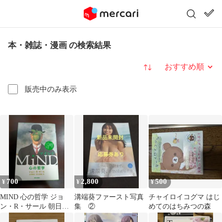
本・雑誌・漫画 の検索結果
並び替え
販売中のみ表示
700
2,800
500
¥
¥
¥
MIND 心の哲学 ジョ
溝端葵ファースト写真
チャイロイコグマ はじ
ン・R・サール 朝日出
集 ②
めてのはちみつの森
版社