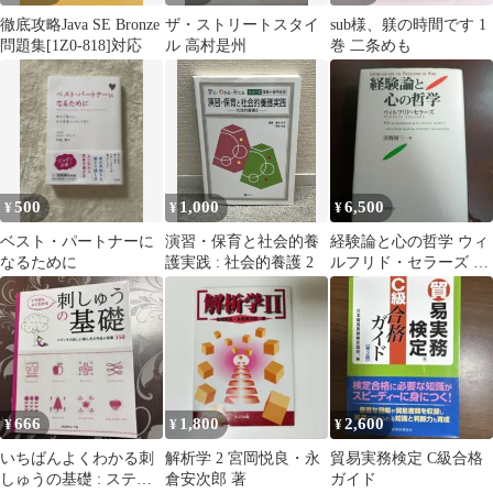
徹底攻略Java SE Bronze
ザ・ストリートスタイ
sub様、躾の時間です 1
問題集[1Z0-818]対応
ル 高村是州
巻 二条めも
500
1,000
6,500
¥
¥
¥
ベスト・パートナーに
演習・保育と社会的養
経験論と心の哲学 ウィ
なるために
護実践 : 社会的養護 2
ルフリド・セラーズ 岩
波書店
666
1,800
2,600
¥
¥
¥
いちばんよくわかる刺
解析学 2 宮岡悦良・永
貿易実務検定 C級合格
しゅうの基礎 : ステッ
倉安次郎 著
ガイド