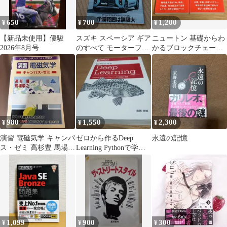
650
700
1,200
¥
¥
¥
【新品未使用】優駿
スズキ スペーシア ギア
ニュートン 基礎からわ
2026年8月号
のすべて モーターファ
かるブロックチェーン
ン別冊
(上)(下)２冊セット
980
1,550
2,300
¥
¥
¥
演習 電磁気学 キャンパ
ゼロから作るDeep
永遠の記憶
ス・ゼミ 高杉豊 馬場敬
Learning Pythonで学ぶ
之
ディープラーニング
の…
1,099
900
300
¥
¥
¥