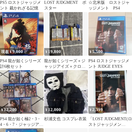
PS5 ロストジャッジメ
LOST JUDGMENT ポ
☆北米版 ロストジャ
ント 裁かれざる記憶
スター
ッジメント PS4
9,000
19,800
5,500
現在 ¥
¥
¥
PS4 龍が如くシリーズ
龍が如くシリーズ＋ジ
PS4 ロストジャッジメ
計6枚セット
ャッジアイズ＋クロヒ
ント JUDGE EYES
ョウ＋バイナリードメ
イン まとめ売り
12,200
12,000
2,399
¥
¥
¥
PS4 龍が如く極2・3・
杉浦文也 コスプレ衣装
「LOST JUDGMENT(ロ
4・6・7・ジャッジアイ
ストジャッジメン
ズ・ロストジャッジメ
ト) 」A2クリアポスタ