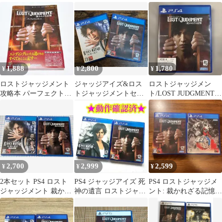
憶
メント 5本
かれざる記憶
1,888
2,800
1,780
¥
¥
¥
ロストジャッジメント
ジャッジアイズ&ロス
ロストジャッジメン
攻略本 パーフェクトレ
トジャッジメントセッ
ト/LOST JUDGMENT
ポート
ト プレステ4
裁かれざる記憶 PS4
2,700
2,999
2,599
¥
¥
¥
2本セット PS4 ロスト
PS4 ジャッジアイズ 死
PS4 ロストジャッジメ
ジャッジメント 裁かれ
神の遺言 ロストジャッ
ント: 裁かれざる記憶
ざる記憶 + ジャッジア
ジメント 裁かれざる記
北斗が如く
イズ
憶 2点