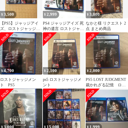
3,500
2,999
3,000
¥
¥
¥
【PS5】ジャッジアイ
PS4 ジャッジアイズ 死
なかと様 リクエスト 2
ズ、ロストジャッジメ
神の遺言 ロストジャッ
点 まとめ商品
ント 2本セット
ジメント 裁かれざる記
憶
4,700
2,100
2,000
¥
¥
¥
ロストジャッジメン
ps5 ロストジャッジメ
PS5 LOST JUDGMENT
ト PS5
ント
裁かれざる記憶 ロス
トジャッジメント
3,000
15,000
1,999
¥
¥
¥