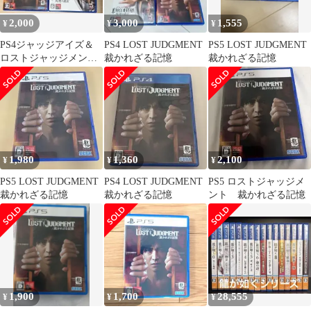
2,000
3,000
1,555
¥
¥
¥
PS4ジャッジアイズ＆
PS4 LOST JUDGMENT
PS5 LOST JUDGMENT
ロストジャッジメント
裁かれざる記憶
裁かれざる記憶
2本セット (ピエール滝
Ｖｅｒ．)
1,980
1,360
2,100
¥
¥
¥
PS5 LOST JUDGMENT
PS4 LOST JUDGMENT
PS5 ロストジャッジメ
裁かれざる記憶
裁かれざる記憶
ント 裁かれざる記憶
1,900
1,700
28,555
¥
¥
¥