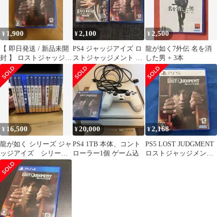
1,900
2,100
2,500
¥
¥
¥
【 即日発送 / 新品未開
PS4 ジャッジアイズ ロ
龍が如く7外伝 名を消
封 】 ロストジャッジメ
ストジャッジメント 2
した男 + 3本
ント 裁かれざる記憶
本セット
16,500
20,000
2,168
¥
¥
¥
龍が如く シリーズ ジャ
PS4 1TB 本体、コント
PS5 LOST JUDGMENT
ッジアイズ シリー
ローラー1個 ゲーム込
ロストジャッジメント
ズ PS4 ソフト まとめ
裁かれざる記憶
売り14本