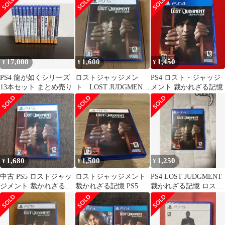
17,000
1,600
1,450
¥
¥
¥
PS4 龍が如くシリーズ
ロストジャッジメン
PS4 ロスト・ジャッジ
13本セット まとめ売り
ト LOST JUDGMENT
メント 裁かれざる記憶
PS5動作品
1,680
1,500
1,250
¥
¥
¥
中古 PS5 ロストジャッ
ロストジャッジメント
PS4 LOST JUDGMENT
ジメント 裁かれざる記
裁かれざる記憶 PS5
裁かれざる記憶 ロスト
憶 キムタク 龍が如く
ジャッジメント