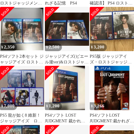
ロストジャッジメント2
れざる記憶 PS4
確認済】 PS4 ロストジ
本セット
ャッジメント
2,350
2,500
3,200
¥
¥
¥
PS4ソフト2本セット ジ
ジャッジアイズ(ピエー
PS5版 ジャッジアイ
ャッジアイズ ロストジ
ル瀧ver)&ロストジャッ
ズ・ロストジャッジメ
ャッジメント
ジメント セット
ント ２本セット
7,000
1,200
3,266
¥
¥
¥
PS5 龍が如く8 維新！
PS4ソフト LOST
PS4ソフトLOST
ジャッジアイズ ロス
JUDGMENT 裁かれざ
JUDGMENT:裁かれざる
トジャッジメント他 5
る記憶 ロストジャッ
記憶(ロストジャッジメ
本セット
ジメント
ント) セガ