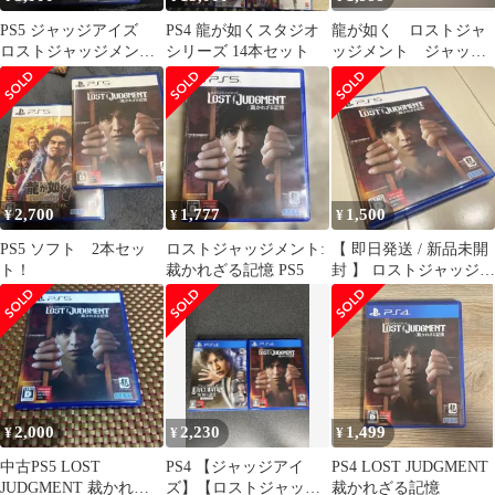
PS5 ジャッジアイズ
PS4 龍が如くスタジオ
龍が如く ロストジャ
ロストジャッジメン
シリーズ 14本セット
ッジメント ジャッジ
ト セット
アイズ 木村拓哉 キ
ムタクが如く
2,700
1,777
1,500
¥
¥
¥
PS5 ソフト 2本セッ
ロストジャッジメント:
【 即日発送 / 新品未開
ト！
裁かれざる記憶 PS5
封 】 ロストジャッジメ
ント 裁かれざる記憶
2,000
2,230
1,499
¥
¥
¥
中古PS5 LOST
PS4 【ジャッジアイ
PS4 LOST JUDGMENT
JUDGMENT 裁かれざ
ズ】【ロストジャッジ
裁かれざる記憶