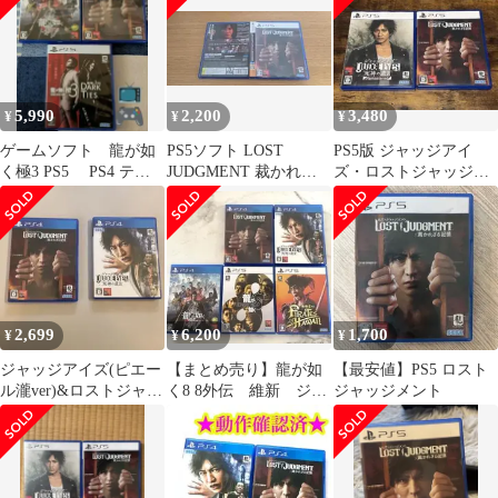
5,990
2,200
3,480
¥
¥
¥
ゲームソフト 龍が如
PS5ソフト LOST
PS5版 ジャッジアイ
く極3 PS5 PS4 テレ
JUDGMENT 裁かれざ
ズ・ロストジャッジメ
ビゲーム セール 値
る記憶
ント ２本セット
下げ
2,699
6,200
1,700
¥
¥
¥
ジャッジアイズ(ピエー
【まとめ売り】龍が如
【最安値】PS5 ロスト
ル瀧ver)&ロストジャッ
く8 8外伝 維新 ジャ
ジャッジメント
ジメント セット
ッジアイズ ロストジ
ャッジメント