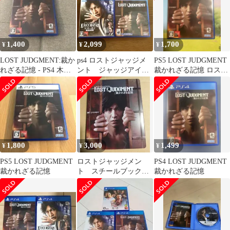
1,400
2,099
1,700
¥
¥
¥
LOST JUDGMENT:裁か
ps4 ロストジャッジメ
PS5 LOST JUDGMENT
れざる記憶 - PS4 木村
ント ジャッジアイ
裁かれざる記憶 ロスト
拓哉
ズ 北米版 セット
ジャッジメント
プレイステーション
1,800
3,000
1,499
¥
¥
¥
PS5 LOST JUDGMENT
ロストジャッジメン
PS4 LOST JUDGMENT
裁かれざる記憶
ト スチールブック
裁かれざる記憶
ゲオ限定版 龍が如く