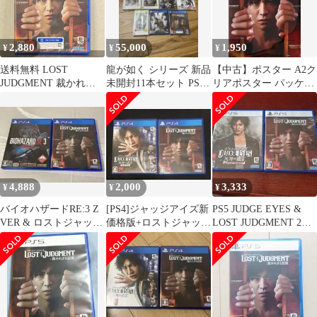
【026-251125-mh-09-
fuz】
2,880
55,000
1,950
¥
¥
¥
送料無料 LOST
龍が如く シリーズ 新品
【中古】ポスター A2ク
JUDGMENT 裁かれざ
未開封11本セット PS3
リアポスター パッケー
る記憶 PS4版 ゲームソ
PS4 PSP
ジイラスト 「PS5/PS4
フト 【新品未開封】
ソフト LOST
SONY ソニー ロストジ
JUDGMENT：裁かれざ
ャッジメント セガ /
る記憶」 楽天ブックス
5102024在★14
購入特典
4,888
2,000
3,333
¥
¥
¥
バイオハザードRE:3 Z
[PS4]ジャッジアイズ新
PS5 JUDGE EYES &
VER & ロストジャッジ
価格版+ロストジャッジ
LOST JUDGMENT 2本
メント 裁かれざる記憶
メント
セット