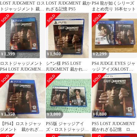
LOST JUDGMENT ロス
LOST JUDGMENT 裁か
PS4 龍が如くシリーズ
トジャッジメント 裁か
れざる記憶 PS5
まとめ売り 16本セット
れざる記憶 ps5
1,399
1,900
2,299
¥
¥
¥
ロストジャッジメント
シ*ン様 PS5 LOST
PS4 JUDGE EYES ジャ
PS4 LOST JUDGMENT
JUDGMENT 裁かれざ
ッジ アイズ&LOST
裁かれざる記憶
る記憶
JUDGMENT
1,350
3,000
1,800
¥
¥
¥
【PS4】ロストジャッ
PS5版 ジャッジアイ
PS5 LOST JUDGMENT
ジメント 裁かれざる
ズ・ロストジャッジメ
裁かれざる記憶 ロス
記憶
ント ２本セット
トジャッジメント