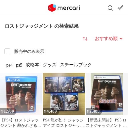
ロストジャッジメント の検索結果
並び替え
販売中のみ表示
攻略本
グッズ
スチールブック
ps4
ps5
1,580
4,480
2,480
¥
¥
¥
【PS4】ロストジャッ
PS4 龍が如く ジャッジ
【新品未開封】 PS5 ロ
ジメント 裁かれざる記
アイズ ロストジャッジ
ストジャッジメント 裁