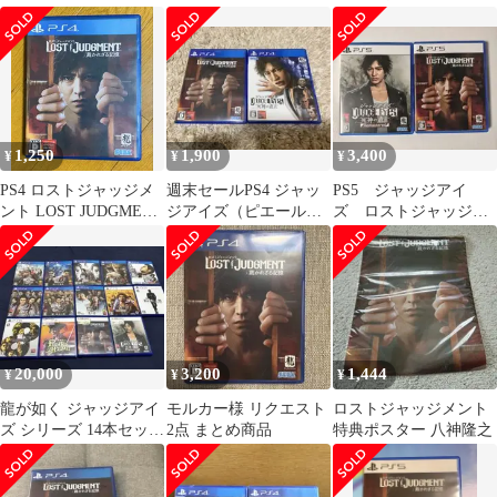
る記憶
メント】2本セット
1,250
1,900
3,400
¥
¥
¥
PS4 ロストジャッジメ
週末セールPS4 ジャッ
PS5 ジャッジアイ
ント LOST JUDGMENT
ジアイズ（ピエール
ズ ロストジャッジメ
裁かれざる記憶
瀧）ロストジャッジメ
ント 2つセット
ント 2本セット
20,000
3,200
1,444
¥
¥
¥
龍が如く ジャッジアイ
モルカー様 リクエスト
ロストジャッジメント
ズ シリーズ 14本セット
2点 まとめ商品
特典ポスター 八神隆之
PS4 PS5