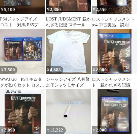
5,100
2,850
2,550
¥
¥
¥
PS4ジャッジアイズ・
LOST JUDGMENT 裁か
ロストジャッジメント
ロスト・対馬 PS5プロ
れざる記憶 スチールブ
ps4 中古美品 説明書
スピ2024-2025
ックケース
つき
3,500
4,888
2,000
¥
¥
¥
WW3720 PS4 キムタ
ジャッジアイズ 八神隆
ロストジャッジメン
クが如くセット ロスト
之 Tシャツ Lサイズ
ト 裁かれざる記憶
ジャッジメント ジャッ
ジアイズ
2,090
12,222
2,000
¥
¥
¥