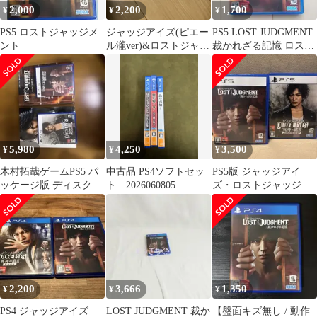
2,000
2,200
1,700
¥
¥
¥
PS5 ロストジャッジメ
ジャッジアイズ(ピエー
PS5 LOST JUDGMENT
ント
ル瀧ver)&ロストジャッ
裁かれざる記憶 ロスト
ジメント セット
ジャッジメント
5,980
4,250
3,500
¥
¥
¥
木村拓哉ゲームPS5 パ
中古品 PS4ソフトセッ
PS5版 ジャッジアイ
ッケージ版 ディスク2
ト 2026060805
ズ・ロストジャッジメ
枚とそれぞれの攻略本
ント ２本セット
セット
2,200
3,666
1,350
¥
¥
¥
PS4 ジャッジアイズ
LOST JUDGMENT 裁か
【盤面キズ無し / 動作