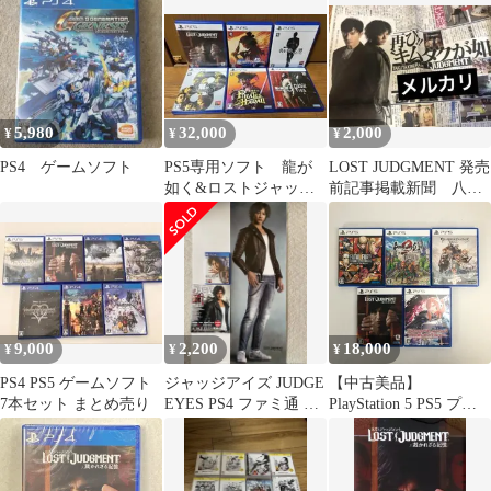
ントセット
ー
5,980
32,000
2,000
¥
¥
¥
PS4 ゲームソフト
PS5専用ソフト 龍が
LOST JUDGMENT 発売
如く&ロストジャッジ
前記事掲載新聞 八神
メント
隆之 キムタク
9,000
2,200
18,000
¥
¥
¥
PS4 PS5 ゲームソフト
ジャッジアイズ JUDGE
【中古美品】
7本セット まとめ売り
EYES PS4 ファミ通 セ
PlayStation 5 PS5 プレ
ガ限定ポスター セット
イステーション5 プレ
ステ5 ソフト 5本 まと
め FATAL FURY ロスト
ジャッジメント など