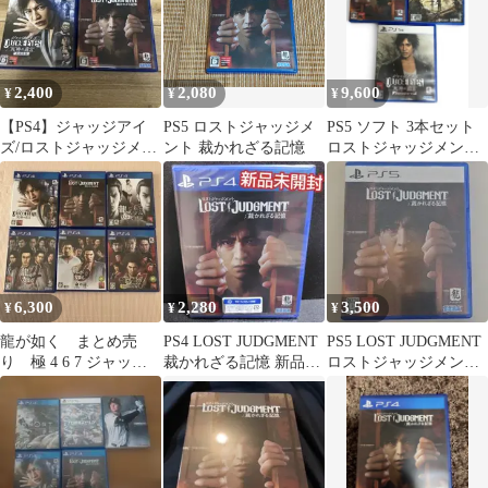
2,400
2,080
9,600
¥
¥
¥
【PS4】ジャッジアイ
PS5 ロストジャッジメ
PS5 ソフト 3本セット
ズ/ロストジャッジメン
ント 裁かれざる記憶
ロストジャッジメント
ト 2本セット
他
6,300
2,280
3,500
¥
¥
¥
龍が如く まとめ売
PS4 LOST JUDGMENT
PS5 LOST JUDGMENT
り 極 4 6 7 ジャッジ
裁かれざる記憶 新品未
ロストジャッジメント
アイズ 死神の遺言
開封
裁かれざる記憶
キムタク