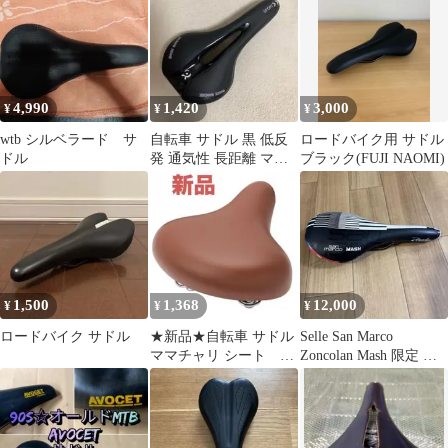
4,990
1,420
3,000
¥
¥
¥
wtb シルベラード サ
自転車 サドル 黒 低反
ロードバイク用 サドル
ドル
発 通気性 長距離 マウ
ブラック(FUJI NAOMI)
ンテンバイク クッショ
ン シート
1,500
1,368
12,000
¥
¥
¥
ロードバイク サドル
★新品★自転車 サドル
Selle San Marco
ママチャリ シート 茶
Zoncolan Mash 限定 サ
YAMAHA Panasonic
ドル