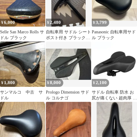
6,000
2,480
3,799
¥
¥
¥
Selle San Marco Rolls サ
自転車用 サドル シート
Panasonic 自転車用サド
ドル ブラック
ポスト付き ブラック
ル ブラック
fuji track arcv
1,800
8,000
2,100
¥
¥
¥
サンマルコ 中古 サ
Prologo Dimension サド
サドル 自転車 防水 お
ドル
ル コルナゴ
尻が痛くない 超肉厚 穴
あき サドル スポーツサ
ドル