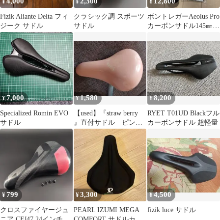
4,000
2,300
12,800
¥
¥
¥
Fizik Aliante Delta フィ
クラシック調 スポーツ
ボントレガーAeolus Pro
ジーク サドル
サドル
カーボンサドル145㎜レ
ックマウントサドル用
7,000
1,580
8,200
¥
¥
¥
Specialized Romin EVO
【used】『straw berry
RYET T01UD Blackフル
サドル
』直付サドル ピンク
カーボンサドル 超軽量
色 JUSTEK製
799
3,300
4,500
¥
¥
¥
クロスファイヤージュ
PEARL IZUMI MEGA
fizik luce サドル
ニア CFJ47 24インチ 自
COMFORT サドルカバ