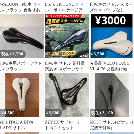
WALGUN 自転車 サド
fi'zi:k TRITONE サド
自転車のサドル スタッ
ル ブラック 色褪せあり
ル ボトルケージアダ
ズ付き パイプなし
マウンテンバイク ウィ
プター付き
リー車
1,700
1,480
3,500
現在 ¥
¥
¥
自転車用スポーツサド
自転車 サドル 超軽量
★美品 VELO PLUSH
ル ブラック
穴あき スポーツサドル
VL-4126 女性向け幅広
ロードバイク ホワイト
肉厚サドル
白
4,500
3,000
3,100
¥
¥
現在 ¥
selle ITALIA DIVA
ZZYZX サドル シー
MOST サドル(ピナレロ
LADY サドル
トポストセット
完成車付属)