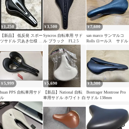
1,250
3,500
7,600
¥
¥
¥
【新品】 低反発 スポー
Syncros 自転車用 サド
san marco サンマルコ
ツサドル 穴あき仕様 買
ル ブラック FL2.5
Rolls ロールス サドル
換え ブラック
5,999
5,690
3,300
¥
¥
¥
huan PPS 自転車用サド
【新品】National 自転
Bontrager Montrose Pro
ル
車用サドル ホワイト 白
サドル 138mm