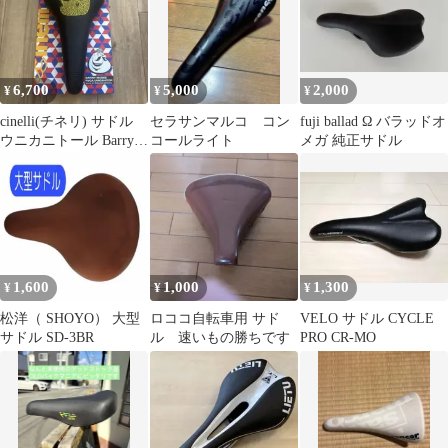
6,700
5,000
2,000
¥
¥
¥
cinelli(チネリ) サドル
セラサンマルコ コン
fuji ballad Ω バラッドオ
ウニカニトール Barry
コールライト
メガ 純正サドル
McGee
1,600
1,000
1,300
¥
¥
¥
松洋（ SHOYO） 大型
ロココ自転車用 サド
VELO サドル CYCLE
サドル SD-3BR
ル 速いもの勝ちです
PRO CR-MO