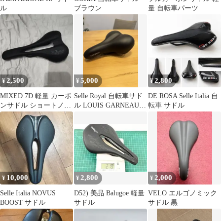
ル
ブラウン
量 自転車パーツ
2,500
5,000
2,800
¥
¥
¥
MIXED 7D 軽量 カーボ
Selle Royal 自転車サド
DE ROSA Selle Italia 自
ンサドル ショートノー
ル LOUIS GARNEAUロ
転車 サドル
ズ
ゴ
10,000
2,800
2,000
¥
¥
¥
Selle Italia NOVUS
D52) 美品 Balugoe 軽量
VELO エルゴノミック
BOOST サドル
サドル
サドル 黒