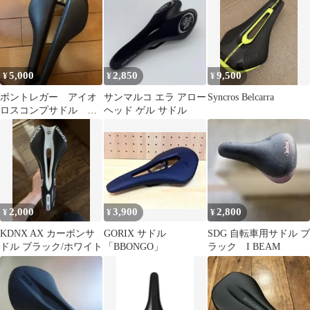
5,000
2,850
9,500
¥
¥
¥
ボントレガー アイオ
サンマルコ エラ アロー
Syncros Belcarra
ロスコンプサドル
ヘッド ゲル サドル
145mm
2,000
3,900
2,800
¥
¥
¥
KDNX AX カーボンサ
GORIX サドル
SDG 自転車用サドル ブ
ドル ブラック/ホワイト
「BBONGO」
ラック I BEAM