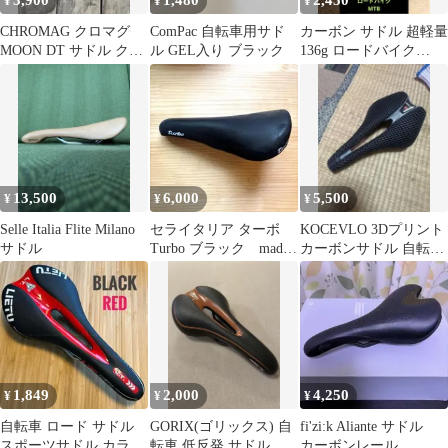
3,900
1,480
2,450
¥
¥
¥
CHROMAG クロマグ
ComPac 自転車用サド
カーボン サドル 超軽量
MOON DT サドル クロ
ル GEL入り ブラック
136g ロードバイク
モリレール ホワイト
MTB
13,500
6,000
5,500
¥
¥
¥
Selle Italia Flite Milano
セライタリア ターボ
KOCEVLO 3Dプリント
サドル
Turbo ブラック made
カーボンサドル 自転車
in ITALIY
パーツ
1,849
2,000
4,250
¥
¥
¥
自転車 ロード サドル
GORIX(ゴリックス) 自
fi'zi:k Aliante サドル
スポーツサドル カラー
転車 低反発 サドル
カーボンレール