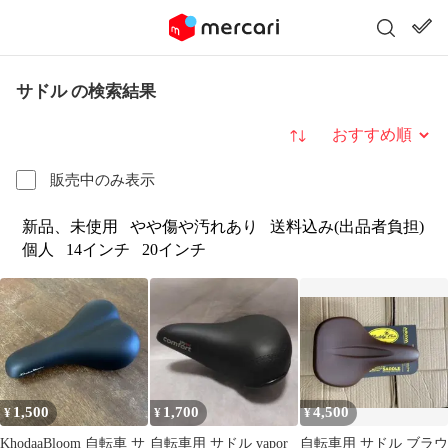
サドル の検索結果
並び替え
販売中のみ表示
新品、未使用
やや傷や汚れあり
送料込み(出品者負担)
個人
14インチ
20インチ
1,500
1,700
4,500
¥
¥
¥
KhodaaBloom 自転車 サ
自転車用 サドル vapor
自転車用 サドル ブラウ