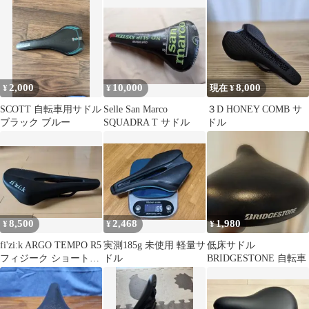
2,000
10,000
8,000
¥
¥
現在 ¥
SCOTT 自転車用サドル
Selle San Marco
３D HONEY COMB サ
ブラック ブルー
SQUADRA T サドル
ドル
8,500
2,468
1,980
¥
¥
¥
fi'zi:k ARGO TEMPO R5
実測185g 未使用 軽量サ
低床サドル
フィジーク ショートノ
ドル
BRIDGESTONE 自転車
ーズサドル