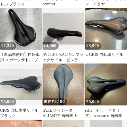
ドル ブラック
comfort
ン アラヤ
1,240
4,000
3,500
¥
¥
¥
【新品未使用】自転車
AVOCET RACING ブラ
☆GIOS 自転車サドル
用 スポーツサドル ブラ
ックサドル ビンテー
ック 快適 低反発
ジ
5,000
3,180
5,000
¥
現在 ¥
¥
GIOS 自転車用サドル
fi'zi:k フィジーク
sella（セラ・イタリ
ブラック
ALIANTE 自転車 サド
ア） sanmarco 自転車用
ル
サドル 【未使用品】