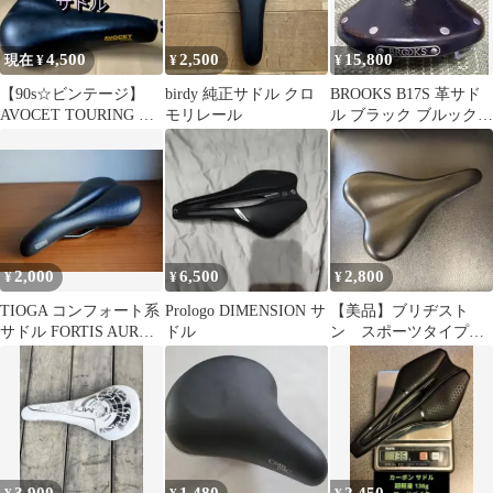
4,500
2,500
15,800
現在 ¥
¥
¥
【90s☆ビンテージ】
birdy 純正サドル クロ
BROOKS B17S 革サド
AVOCET TOURING サ
モリレール
ル ブラック ブルックス
ドル オールドMTB
黒
2,000
6,500
2,800
¥
¥
¥
TIOGA コンフォート系
Prologo DIMENSION サ
【美品】ブリヂスト
サドル FORTIS AURA
ドル
ン スポーツタイプ純
タイオガ シリコンゲル
正サドル