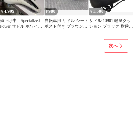
4,999
980
1,500
¥
¥
¥
値下げ中 Specialized
自転車用 サドル シート
サドル 10901 軽量クッ
Power サドル ホワイ
ポスト付き ブラウン
ション ブラック 耐候性
ト 155
子供用
皮革 通気性設計
次へ