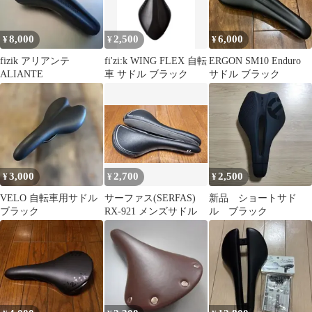
8,000
2,500
6,000
¥
¥
¥
fizik アリアンテ
fi'zi:k WING FLEX 自転
ERGON SM10 Enduro
ALIANTE
車 サドル ブラック
サドル ブラック
3,000
2,700
2,500
¥
¥
¥
VELO 自転車用サドル
サーファス(SERFAS)
新品 ショートサド
ブラック
RX-921 メンズサドル
ル ブラック