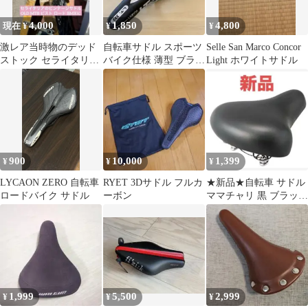
4,000
1,850
4,800
現在 ¥
¥
¥
激レア当時物のデッド
自転車サドル スポーツ
Selle San Marco Concor
ストック セライタリア
バイク仕様 薄型 ブラッ
Light ホワイトサドル
CANYON サドル OLD
ク白ライン
MTB
900
10,000
1,399
¥
¥
¥
LYCAON ZERO 自転車
RYET 3Dサドル フルカ
★新品★自転車 サドル
ロードバイク サドル
ーボン
ママチャリ 黒 ブラック
YAMAHA Panasonic
1,999
5,500
2,999
¥
¥
¥