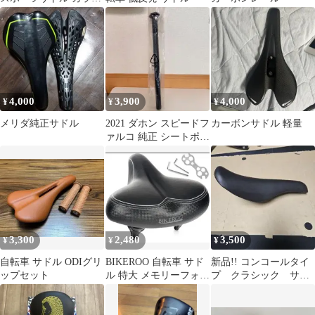
ブラック×レッド
4,000
3,900
4,000
¥
¥
¥
メリダ純正サドル
2021 ダホン スピードフ
カーボンサドル 軽量
ァルコ 純正 シートポス
ト 軽量 Φ33.9
3,300
2,480
3,500
¥
¥
¥
自転車 サドル ODIグリ
BIKEROO 自転車 サド
新品!! コンコールタイ
ップセット
ル 特大 メモリーフォー
プ クラシック サド
ム スプリング付
ル ピスト 競輪 ロ
ード シクロ