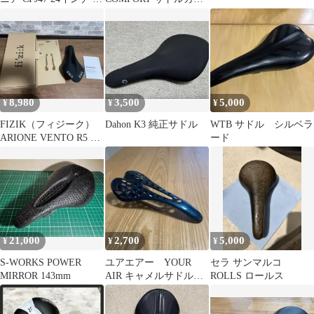
転車用 サドル
ー
8,980
3,500
5,000
¥
¥
¥
FIZIK（フィジーク）
Dahon K3 純正サドル
WTB サドル シルベラ
ARIONE VENTO R5 S-
ード
Alloy
21,000
2,700
5,000
¥
¥
¥
S-WORKS POWER
ユアエアー YOUR
セラ サンマルコ
MIRROR 143mm
AIR キャメルサドル
ROLLS ロールス
超軽量サドル ブル
ー ロードバイク