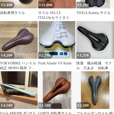
1,400
11,000
3,200
¥
¥
¥
自転車用サドル
サドル SELLE
TIOGA Acentia サドル
ITALIA(セライタリア)
TURBO 1980 FeC
4,200
2,798
1,250
¥
¥
¥
TOKYOBIKE ハンドル
Fizik Aliante VS Kium
快適 痛み軽減 サド
純正 MONO 既存 フェ
ル 穴あき 自転車
イクレザーサドル
用 新品 低反発 買
換え ブラック
4,500
1,500
2,200
¥
¥
¥
fi'zi:k ARIONE R7 サド
GORIX 自転車サドル
フルカーボンサドル 軽