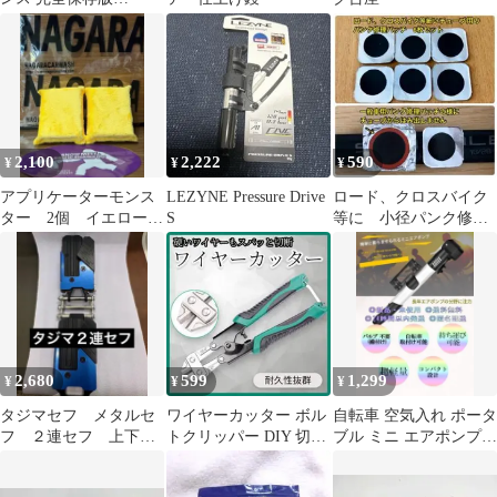
BICYCLE CLUB
2,100
2,222
590
¥
¥
¥
アプリケーターモンス
LEZYNE Pressure Drive
ロード、クロスバイク
ター 2個 イエロー 2
S
等に 小径パンク修理
個 ながら洗車 コー
パッチ(直径20mm)
ティング塗りこみ
2,680
599
1,299
¥
¥
¥
タジマセフ メタルセ
ワイヤーカッター ボル
自転車 空気入れ ポータ
フ ２連セフ 上下セ
トクリッパー DIY 切断
ブル ミニ エアポンプ
フ Knicks ニックス
ボルトカッター 番線切
持ち運び タイヤ チュー
風 スリムセフ
り 作業
ブ