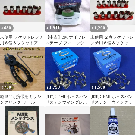
680
1,911
1,200
¥
¥
¥
未使用 ソケットレンチ
【中古】3M ナイフレ
未使用 ２点ソケットレ
用６個＆ソケットアダ
ステープ フィニッシュ
ンチ用６個＆ソケット
プター 1個 差込角
ライン 3.5mm巻 ラッピ
アダプター 1個 差込角
6.35mm
ング
6.35mm
730
1,750
1,500
¥
¥
¥
軽量44g 携帯用ミッシ
[837]GEMI ホ－スバン
[838]GEMI ホ－スバン
ングリンク ツール
ドステンウィングB サ
ドステン ウィングB
イズ:12-20 【12個】
サイズ:16-25【10個】