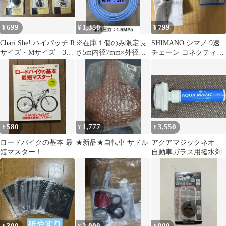
699
1,350
799
¥
¥
¥
Chari She! ハイパッチ R
※在庫１個のみ限定長
SHIMANO シマノ 9速
サイズ・Mサイズ 3個
さ5m内径7mm×外径
チェーン コネクティン
セット
10.5mmエアホーススト
グピン 3本 新品 純正
ライプ
580
1,777
3,550
¥
¥
¥
ロードバイクの基本 最
★新品★自転車 サドル
アクアマジックネオ
短マスター！
自動車ガラス用撥水剤