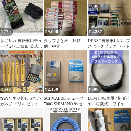
770
9,000
2,237
¥
¥
¥
サギサカ 自転車用チュ
タップまとめ 13箱
DENSO自動車用バルブ
ーブ 24×1.75HE 英式タ
他 中古
スパークプラグ セット
イプ スペシャルバル
ブ
549
2,150
600
¥
¥
¥
なめたネジ外し 5本 バ
SCHWALBE チューブ
DCM 自転車用 4桁ダイ
カネジ ドリル ビット
700C SHIMANO 9s セッ
ヤル可変式 ワイヤー
つぶれたネジ 工具 除去
ト 自転車用
ロック 盗難防止 鍵
DIY