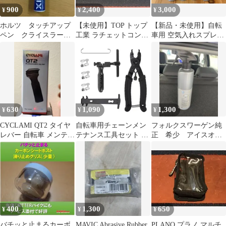
900
2,400
3,000
¥
¥
¥
ホルツ タッチアップ
【未使用】TOP トップ
【新品・未使用】自転
ペン クライスラー
工業 ラチェットコンビ
車用 空気入れスプレー
JYC
19mm RCW-19
65ml 10本セット
630
1,090
1,300
¥
¥
¥
CYCLAMI QT2 タイヤ
自転車用チェーンメン
フォルクスワーゲン純
レバー 自転車 メンテナ
テナンス工具セット 着
正 希少 アイスオ
ンス
脱プライヤー カッタ
フ 解氷スプレー
ー;M8857;
400
1,300
650
¥
¥
¥
バチッと止まるカーボ
MAVIC Abrasive Rubber
PLANO プラノ マルチ