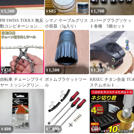
5,500
685
1,700
¥
¥
¥
PB SWISS TOOLS 無反
シマノ ケーブルグリス
スパークプラグソケッ
動コンビネーションハ
小容器（5g入り）
ト各種 5個セット
ンマー 304-3
450
1,500
1,200
¥
¥
¥
自転車 チェーンプライ
ボトムブラケットツー
KRSEC チタン合金 TC4
ヤー ミッシングリンク
ル
ステムボルト
マスターリンク 工具 ツ
M5x18mm
ール
400
1,899
480
¥
¥
¥