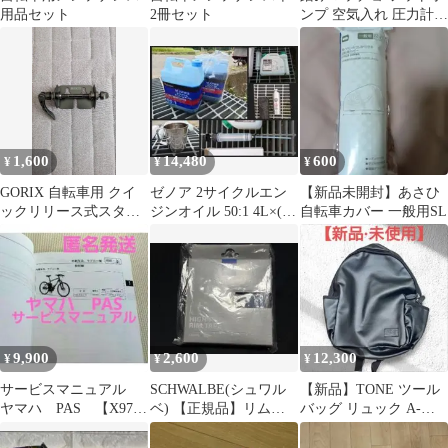
用品セット
2冊セット
ンプ 空気入れ 圧力計付
き 自転車
1,600
14,480
600
¥
¥
¥
GORIX 自転車用 クイ
ゼノア 2サイクルエン
【新品未開封】あさひ
ックリリース式スタン
ジンオイル 50:1 4L×(新
自転車カバー 一般用SL
ド
品＋中古)その他備品
9,900
2,600
12,300
¥
¥
¥
サービスマニュアル
SCHWALBE(シュワル
【新品】TONE ツール
ヤマハ PAS 【X97-
ベ) 【正規品】リムテ
バッグ リュック A-
28197-J5】
ープ 25m×18mm
BG13 工具リュック ト
ネ