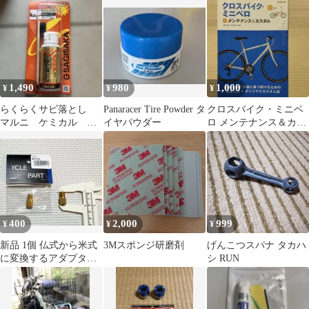
ス付き0
1,490
980
1,000
¥
¥
¥
らくらくサビ落とし
Panaracer Tire Powder タ
クロスバイク・ミニベ
マルニ ケミカル サ
イヤパウダー
ロ メンテナンス＆カス
ビ 自転車 ブラシ付
タム
き
400
2,000
999
¥
¥
¥
新品 1個 仏式から米式
3Mスポンジ研磨剤
げんこつスパナ タカハ
に変換するアダプター
シ RUN
BFP-FV20 自転車空気
用