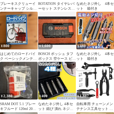
ブレーキスクリューイ
ROTATION タイヤレバ
なめたネジ外し 4本セ
ンナーキャップ シルバ
ーセット ステンレス製
ット 箱付き
ー LY-IPA06
バイク自転車 タイヤ交
換工具
800
1,600
480
¥
¥
¥
はじめてのロードバイ
BOSCH ボッシュ タフ
なめたネジ外し 4本セ
ク ベーシックメンテナ
ボックス 空ケース ビッ
ット 箱付き
ンス編
トホルダー付き 工具箱
2,380
400
1,887
¥
¥
¥
SRAM DOT 5.1 ブレー
なめたネジ外し 4本セ
自転車用 チェーンメン
キフルード 120ml 2026
ット 錆び 潰れ ネジ外
テナンス工具セット チ
年3月製造品
し ネジ 工具 簡単 ケー
ェーンカッター;M8858;