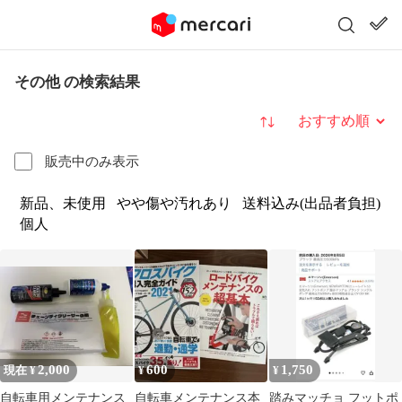
その他 の検索結果
並び替え
販売中のみ表示
新品、未使用
やや傷や汚れあり
送料込み(出品者負担)
個人
2,000
600
1,750
現在 ¥
¥
¥
自転車用メンテナンス
自転車メンテナンス本
踏みマッチョ フットポ