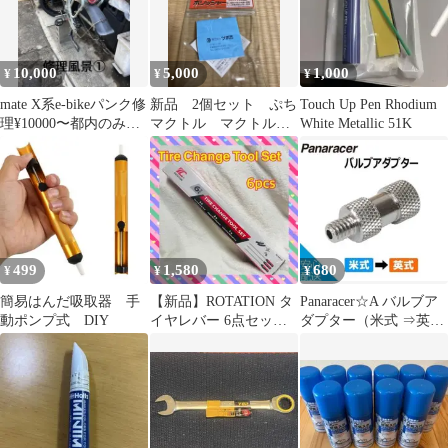
10,000
5,000
1,000
¥
¥
¥
mate X系e-bikeパンク修
新品 2個セット ぷち
Touch Up Pen Rhodium
理¥10000〜都内のみ出
マクトル マクトル
White Metallic 51K
張可(条件有)杉並区
研磨 切削用
499
1,580
680
¥
¥
¥
簡易はんだ吸取器 手
【新品】ROTATION タ
Panaracer☆A バルブア
動ポンプ式 DIY
イヤレバー 6点セット
ダプター（米式 ⇒英
リムプロテクター付タ
式）１個
イヤ交換