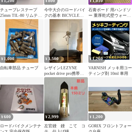
1,200
800
1,010
¥
¥
¥
チューブレステープ
今中大介のロードバイ
石膏ボード 用ハンドソ
25mm TIL-80 リムテー
クの基本 BICYCLE
ー 重厚乾式壁ウォール
プ 三層TPU 高気密
CLUB
ボードソー7-TPI 石膏
1,000
3,500
1,260
¥
¥
¥
自転車部品 チューブ
レザインLEZYNE
VARNISH メッキ用コー
pocket drive pro携帯ポ
ティング剤 10ml 車用
ンプ
600
2,999
1,200
¥
¥
¥
ロードバイクメンテナ
左官鏝 鏝 こて コ
GORIX フロントフォー
ンス 完全保存版
テ 仕上げ鏝
ク台座