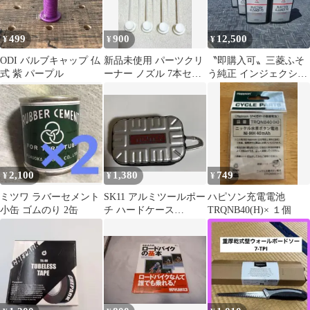
499
900
12,500
¥
¥
¥
ODI バルブキャップ 仏
新品未使用 パーツクリ
〝即購入可〟三菱ふそ
式 紫 パープル
ーナー ノズル 7本セッ
う純正 インジェクショ
ト スプレー缶用 延長ノ
ンクリーナー FS 6本
ズル ①
2,100
1,380
749
¥
¥
¥
ミツワ ラバーセメント
SK11 アルミツールポー
ハピソン充電電池
小缶 ゴムのり 2缶
チ ハードケース
TRQNB40(H)× １個
STOUTER シルバー 工
具入れ