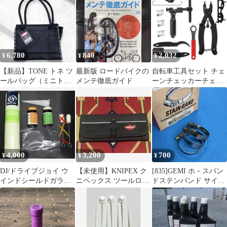
ーエム
6,780
840
2,032
¥
¥
¥
【新品】TONE トネ ツ
最新版 ロードバイクの
自転車工具セット チェ
ールバッグ（ミニトー
メンテ徹底ガイド
ーンチェッカーチェー
トタイプ） A-BG14
ンカッター マウンテン
バイクD8858
4,000
3,200
700
¥
¥
¥
DJ/ドライブジョイ ウ
【未使用】KNIPEX ク
[835]GEMI ホ－スバン
インドシールドガラス
ニペックス ツールロー
ドステンバンド サイ
アドヘシブ 320ml
ル 15ポケット 工具収納
ズ:25-40 【3個】