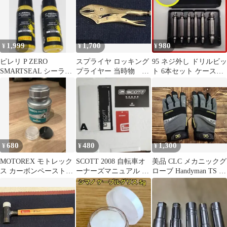
1,999
1,700
980
¥
¥
¥
ピレリ P ZERO
スプライヤ ロッキング
95 ネジ外し ドリルビッ
SMARTSEAL シーラン
プライヤー 当時物
ト 6本セット ケース
ト 60ml 2本セット
LOBSTER
付 エキストラクター
工具
680
480
1,300
¥
¥
¥
MOTOREX モトレック
SCOTT 2008 自転車オ
美品 CLC メカニックグ
ス カーボンペースト
ーナーズマニュアル 取
ローブ Handyman TS 作
小分け 3g シートポスト
扱説明書セット
業手袋
滑止め