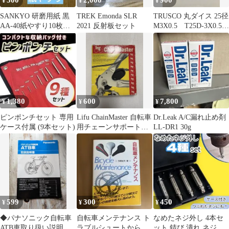
300
2,000
900
¥
¥
¥
SANKYO 研磨用紙 黒
TREK Emonda SLR
TRUSCO 丸ダイス 25径
AA-40紙やすり10枚セ
2021 反射板セット
M3X0.5 T25D-3X0.5
ット サビ落とし
トラスコ
1,380
600
7,800
¥
¥
¥
ピンポンチセット 専用
Lifu ChainMaster 自転車
Dr.Leak A/C漏れ止め剤
ケース付属 (9本セット)
用チェーンサポートツ
LL-DR1 30g
ール
599
300
450
¥
¥
¥
◆パナソニック自転車
自転車メンテナンス ト
なめたネジ外し 4本セ
ATB車取り扱い説明書
ラブルシュートから組
ット 錆び 潰れ ネジ外