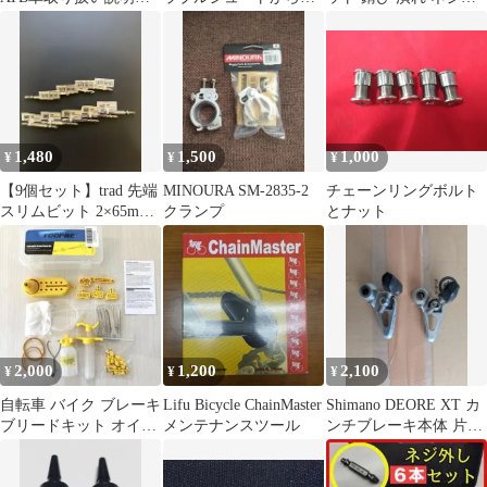
組立て説明書付き
み立てまで 今泉紀夫
し ネジ 工具 簡単 ケー
著
ス付き0
1,480
1,500
1,000
¥
¥
¥
【9個セット】trad 先端
MINOURA SM-2835-2
チェーンリングボルト
スリムビット 2×65mm
クランプ
とナット
TDB-65 新品
2,000
1,200
2,100
¥
¥
¥
自転車 バイク ブレーキ
Lifu Bicycle ChainMaster
Shimano DEORE XT カ
ブリードキット オイル
メンテナンスツール
ンチブレーキ本体 片輪
交換ツール 安全 鉱油耐
分
性