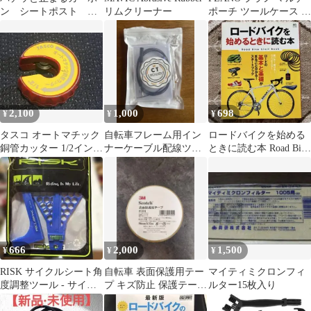
ン シートポスト 滑
リムクリーナー
ポーチ ツールケース 釣
り止めグリス・すべり
り アウトドア DIY小物
止めペースト【少量】
入れ
2,100
1,000
698
¥
¥
¥
タスコ オートマチック
自転車フレーム用イン
ロードバイクを始める
銅管カッター 1/2インチ
ナーケーブル配線ツー
ときに読む本 Road Bike
TA560MG-4
ル 強力マグネット付き
Start Book
666
2,000
1,500
¥
¥
¥
RISK サイクルシート角
自転車 表面保護用テー
マイティミクロンフィ
度調整ツール - サイク
プ キズ防止 保護テープ
ルター15枚入り
ルサドル調整ゲージ
プロテクター 3M スリ