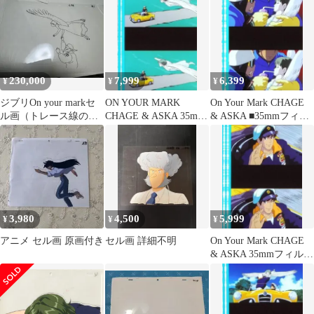
230,000
7,999
6,399
¥
¥
¥
ジブリOn your markセ
ON YOUR MARK
On Your Mark CHAGE
ル画（トレース線の
CHAGE & ASKA 35mm
& ASKA ■35mmフィル
み）
フィルム５コマ送料込
ム連続５コマ
3,980
4,500
5,999
¥
¥
¥
アニメ セル画 原画付き
セル画 詳細不明
On Your Mark CHAGE
& ASKA 35mmフィルム
★連続５コマ