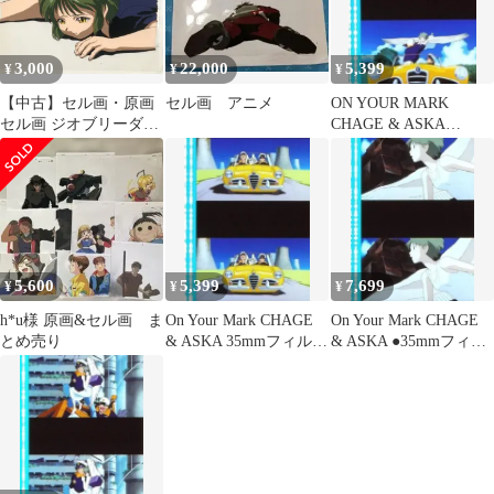
3,000
22,000
5,399
¥
¥
¥
【中古】セル画・原画
セル画 アニメ
ON YOUR MARK
セル画 ジオブリーダー
CHAGE & ASKA
ズ/まや B6
■35mmフィルム連続５
コマ
5,600
5,399
7,699
¥
¥
¥
h*u様 原画&セル画 ま
On Your Mark CHAGE
On Your Mark CHAGE
とめ売り
& ASKA 35mmフィルム
& ASKA ●35mmフィル
◆連続５コマ
ム連続５コマ