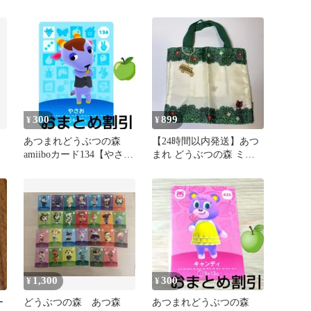
ト
ル】ぼんやりカエルあつ
ク】コワイニワトリあつ
森どう森
森１
300
899
¥
¥
あつまれどうぶつの森
【24時間以内発送】あつ
amiiboカード134【やさ
まれ どうぶつの森 ミニ
お】ぼんやりヤギあつ森
トートバッグ 任天堂
どう森
1,300
300
¥
¥
ー
どうぶつの森 あつ森
あつまれどうぶつの森