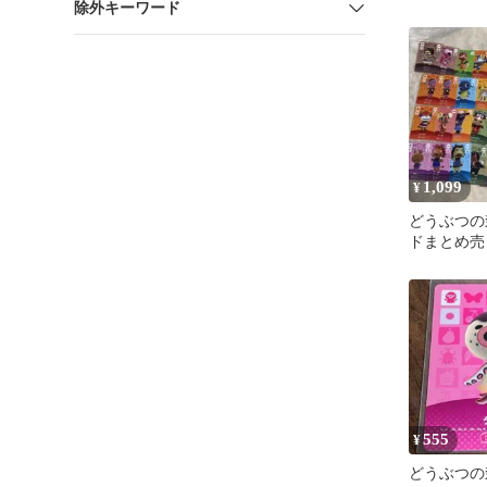
除外キーワード
け】ハキハ
２
1,099
¥
どうぶつの森
ドまとめ売
ト
555
¥
どうぶつの森