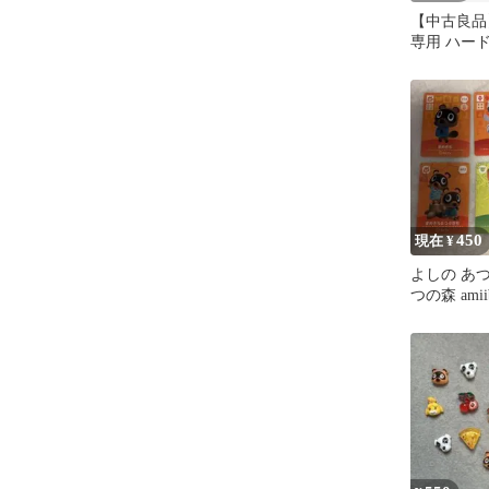
【中古良品】Sw
専用 ハー
まれ どう
450
現在 ¥
よしの あ
つの森 ami
弾 まとめ