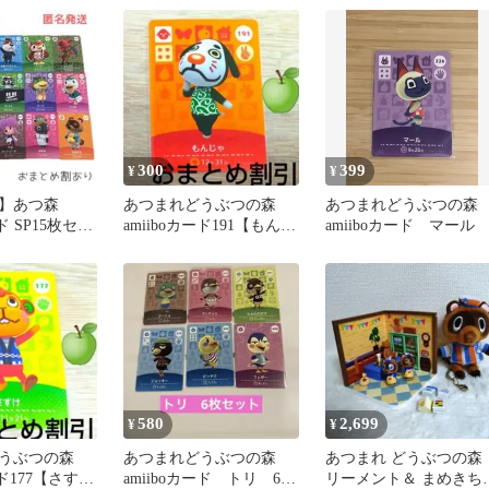
300
399
¥
¥
】あつ森
あつまれどうぶつの森
あつまれどうぶつの
ード SP15枚セッ
amiiboカード191【もんじ
amiiboカード マール
/レックス他）
ゃ】ぼんやりイヌあつ森
580
2,699
¥
¥
うぶつの森
あつまれどうぶつの森
あつまれ どうぶつの森
ード177【さす
amiiboカード トリ 6枚
リーメント＆ まめきち