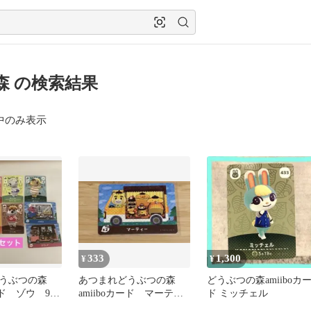
森 の検索結果
中のみ表示
333
1,300
¥
¥
どうぶつの森
あつまれどうぶつの森
どうぶつの森amiiboカ
カード ゾウ 9枚
amiiboカード マーティ
ド ミッチェル
ー