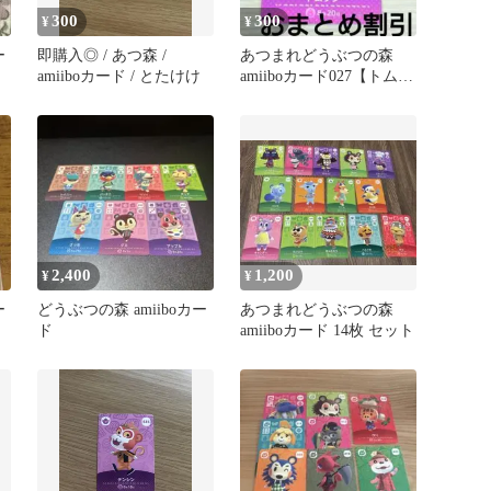
300
300
¥
¥
ー
即購入◎ / あつ森 /
あつまれどうぶつの森
amiiboカード / とたけけ
amiiboカード027【トムソ
ン】キザシカあつ森どう
森１
2,400
1,200
¥
¥
ー
どうぶつの森 amiiboカー
あつまれどうぶつの森
ド
amiiboカード 14枚 セット