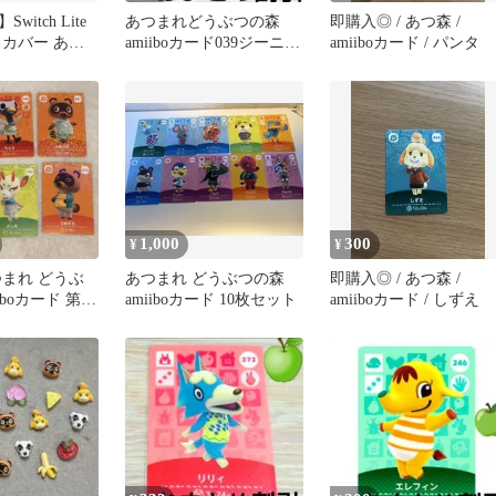
itch Lite
あつまれどうぶつの森
即購入◎ / あつ森 /
ドカバー あつ
amiiboカード039ジーニョ
amiiboカード / パンタ
ぶつの森
ハキハキトリあつ森どう
森２
1,000
300
¥
¥
つまれ どうぶ
あつまれ どうぶつの森
即購入◎ / あつ森 /
iboカード 第5
amiiboカード 10枚セット
amiiboカード / しずえ
売り