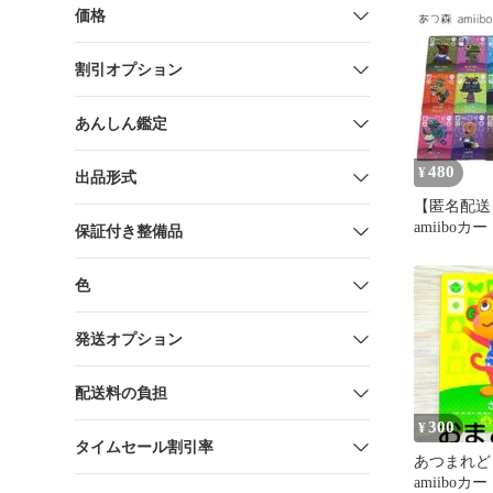
価格
割引オプション
あんしん鑑定
480
¥
出品形式
【匿名配送
amiiboカ
保証付き整備品
ト（フーコ
色
発送オプション
配送料の負担
300
¥
タイムセール割引率
あつまれど
amiiboカ