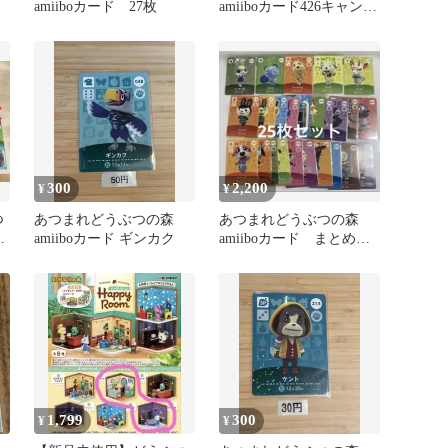
amiiboカード 27枚
amiiboカード426キャンデ
ィ普通ふつうクマあつ森
⑤
300
2,200
¥
¥
つ
あつまれどうぶつの森
あつまれどうぶつの森
o
amiiboカード ギンカク
amiiboカード まとめ売
り 25枚セット
1,799
300
¥
¥