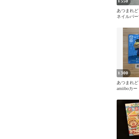
550
¥
あつまれ
ネイルパー
300
¥
あつまれ
amiiboカ