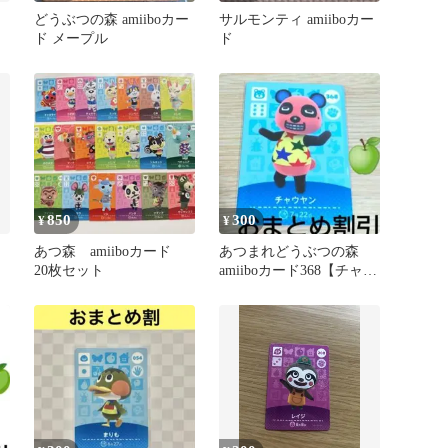
どうぶつの森 amiiboカー
サルモンティ amiiboカー
ド メープル
ド
850
300
¥
¥
あつ森 amiiboカード
あつまれどうぶつの森
20枚セット
amiiboカード368【チャウ
ヤン】コワイクマあつ森
どう森