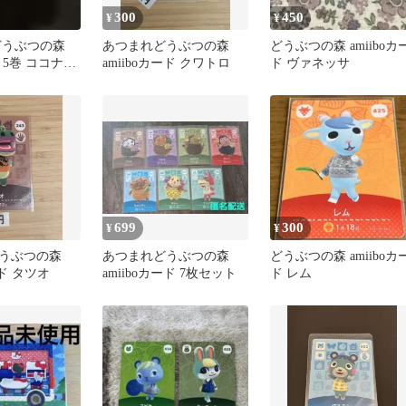
300
450
¥
¥
どうぶつの森
あつまれどうぶつの森
どうぶつの森 amiiboカ
y 5巻 ココナス
amiiboカード クワトロ
ド ヴァネッサ
699
300
¥
¥
どうぶつの森
あつまれどうぶつの森
どうぶつの森 amiiboカ
ード タツオ
amiiboカード 7枚セット
ド レム