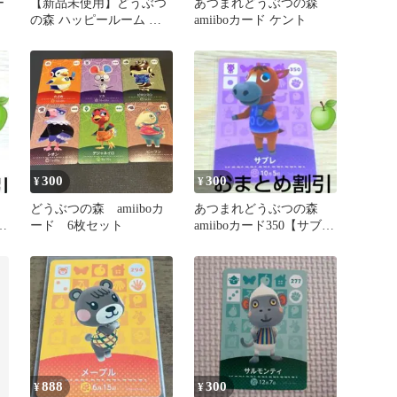
ー
【新品未使用】どうぶつ
あつまれどうぶつの森
の森 ハッピールーム リ
amiiboカード ケント
ーメント セット あつ森
300
300
¥
¥
森
どうぶつの森 amiiboカ
あつまれどうぶつの森
ー
ード 6枚セット
amiiboカード350【サブ
２
レ】ぼんやりウマあつ森
どう森１
888
300
¥
¥