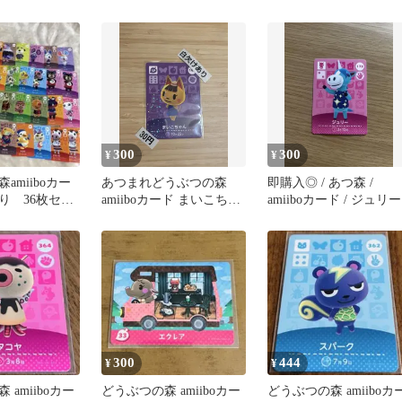
キサルどう森
セット
ェーンマスコット セッ
300
300
¥
¥
amiiboカー
あつまれどうぶつの森
即購入◎ / あつ森 /
り 36枚セッ
amiiboカード まいこちゃ
amiiboカード / ジュリー
ん
300
444
¥
¥
 amiiboカー
どうぶつの森 amiiboカー
どうぶつの森 amiiboカ