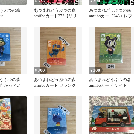
333
300
¥
¥
どうぶつの森
あつまれどうぶつの森
あつまれどうぶつの森
ツ
amiiboカード272【リリ
amiiboカード246エレフ
ィ】ふつう普通オオカミ
ン】オトナゾウあつ森
あつ森
ミーボ
300
300
¥
¥
どうぶつの森
あつまれどうぶつの森
あつまれどうぶつの
ード かっぺい
amiiboカード フランク
amiiboカード ケイト