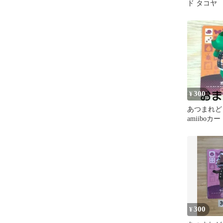
ド タコヤ
300
¥
あつまれど
amiiboカ
ル】オトナ
つ森
300
¥