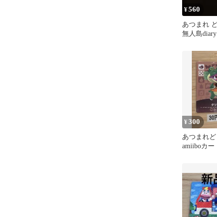
560
¥
あつまれ 
無人島diar
☆ルンバ
300
¥
あつまれ
amiiboカ