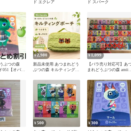
ド エクレア
ド スパーク
2,980
1,099
¥
¥
うぶつの森
新品未使用 あつまれどう
【バラ売り対応可】あ
ード051【オパー
ぶつの森 キルティングポ
まれどうぶつの森 amiib
ゾウどう森あ
ーチ つぶきち 取っ手付
カード まとめ売り
き
500
300
¥
¥