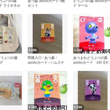
どうぶつの森
あつ森 amiiboカード 9枚
どうぶつの森 amiiboカ
カード ライオネル
セット
ド マール
480
300
¥
¥
どうぶつの森
即購入◎ / あつ森 /
あつまれどうぶつの
グ
amiiboカード / ハムスケ
amiiboカード 439【ギ
ガー】キザタコあつ森
300
300
¥
¥