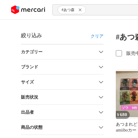
ンツにスキップ
#あつ森
絞り込み
#あつ
クリア
カテゴリー
販売
ブランド
サイズ
販売状況
出品者
680
¥
あつまれ
商品の状態
amiibo
セット