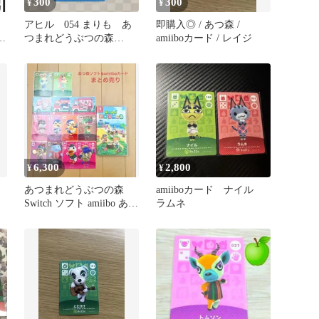
300
300
¥
¥
アヒル 054 まりも あ
即購入◎ / あつ森 /
ィ
つまれどうぶつの森
amiiboカード / レイジ
ア
amiiboカード 住人
6,300
2,800
¥
¥
森
あつまれどうぶつの森
amiiboカード ナイル
Switch ソフト amiibo あつ
ラムネ
森 まとめ売り