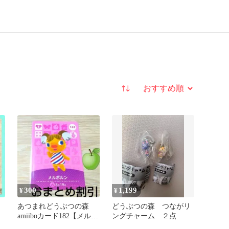
並び替え
300
1,199
¥
¥
ー
あつまれどうぶつの森
どうぶつの森 つながリ
amiiboカード182【メルボ
ングチャーム ２点
ルン】普通ふつうコアラ