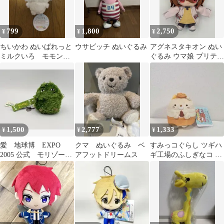
799
1,800
2,750
¥
¥
¥
ちいかわ ぬいぱれっと
ウサビッチ ぬいぐるみ
アグネスタキオン ぬい
ミルクいろ モモン
ぐるみ ウマ娘 プリティ
ガ 新品タグ付き
ーダービー Chibiぬい
おすわりマスコット 新
品
1,500
2,777
1,333
¥
¥
¥
愛 地球博 EXPO
クマ ぬいぐるみ ベ
すみっコぐらし ツギハ
2005 公式 モリゾー
アフットドリームス
ギ工場のふしぎなコ な
ぬいぐるみ ストラッ
かよしぬいぐるみ ねこ
プ