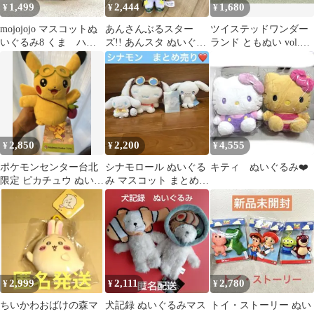
1,499
2,444
1,680
¥
¥
¥
mojojojo マスコットぬ
あんさんぶるスター
ツイステッドワンダー
いぐるみ8 くま ハイ
ズ!! あんスタ ぬいぐる
ランド ともぬい vol.2
ビスカス
み 青葉つむぎ② switch
グリム ぬいぐるみ タグ
付き
2,850
2,200
4,555
¥
¥
¥
ポケモンセンター台北
シナモロール ぬいぐる
キティ ぬいぐるみ❤️
限定 ピカチュウ ぬいぐ
み マスコット まとめ売
るみ 台湾 夜市デザイン
り
タグ付き
2,999
2,111
2,780
¥
¥
¥
ちいかわおばけの森マ
犬記録 ぬいぐるみマス
トイ・ストーリー ぬい