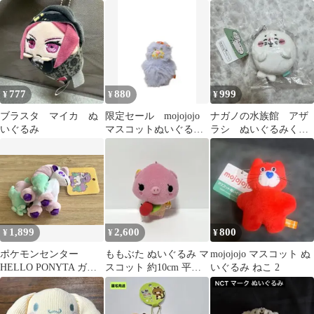
ット ぬいぐるみ（セガ
いぐるみ&ストラップ
ぐるみ
限定）
セット
777
880
999
¥
¥
¥
ブラスタ マイカ ぬ
限定セール mojojojo
ナガノの水族館 アザ
いぐるみ
マスコットぬいぐるみ
ラシ ぬいぐるみくじ
６ ねこ 新品 プライ
D賞ノーマル
ズ
1,899
2,600
800
¥
¥
¥
ポケモンセンター
ももぶた ぬいぐるみ マ
mojojojo マスコット ぬ
HELLO PONYTA ガラ
スコット 約10cm 平成
いぐるみ ねこ 2
ルポニータ マスコット
レトロ 2004年 当時物