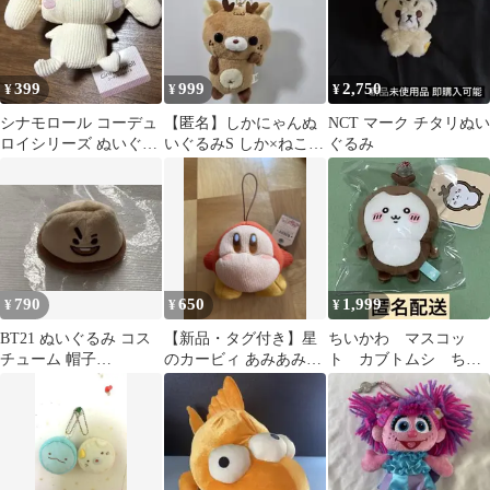
399
999
2,750
¥
¥
¥
シナモロール コーデュ
【匿名】しかにゃんぬ
NCT マーク チタリぬい
ロイシリーズ ぬいぐる
いぐるみS しか×ねこ
ぐるみ
み マスコット
マスコット
790
650
1,999
¥
¥
¥
BT21 ぬいぐるみ コス
【新品・タグ付き】星
ちいかわ マスコッ
チューム 帽子
のカービィ あみあみマ
ト カブトムシ ちい
SHOOKY
スコット ワドルディ
かぶ