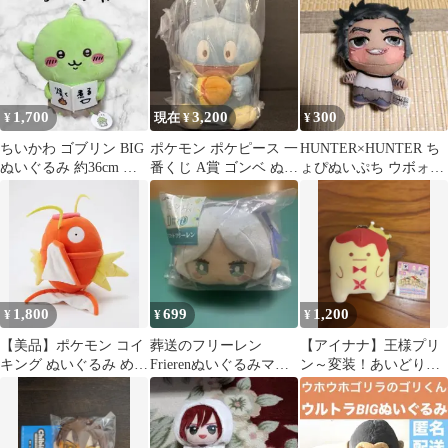
1,700
3,200
300
¥
現在 ¥
¥
ちいかわ ゴブリン BIG
ポケモン ポケピース 一
HUNTER×HUNTER ち
ぬいぐるみ 約36cm タ
番くじ A賞 ゴンベ ぬい
ょぴぬいぷち ウボォー
グ付き
ぐるみ
ギン タグ付き新品
1,800
699
1,200
¥
¥
¥
【美品】ポケモン コイ
葬送のフリーレン
【アイナナ】王様プリ
キング ぬいぐるみ めち
Frierenぬいぐるみマス
ン～変装！あいどりっ
ゃもふぐっと / タグ付
コット フリーレン
しゅせぶん〜ぬいぐる
き
（約 7 cm)
み 七瀬陸♪