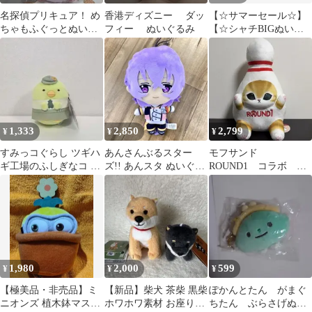
名探偵プリキュア！ め
香港ディズニー ダッ
【☆サマーセール☆】
ちゃもふぐっとぬいぐ
フィー ぬいぐるみ
【☆シャチBIGぬいぐ
るみ マシュタン
るみ☆】
1,333
2,850
2,799
¥
¥
¥
すみっコぐらし ツギハ
あんさんぶるスター
モフサンド
ギ工場のふしぎなコ な
ズ!! あんスタ ぬいぐる
ROUND1 コラボ ぬ
かよしぬいぐるみ ぺん
み ユメ② 新衣装
いぐるみ ピン
ぎん
Special
1,980
2,000
599
¥
¥
¥
【極美品・非売品】ミ
【新品】柴犬 茶柴 黒柴
ぽかんとたん がまぐ
ニオンズ 植木鉢マスコ
ホワホワ素材 お座りぬ
ちたん ぶらさげぬい