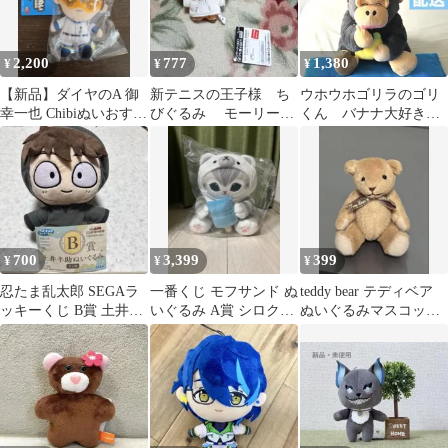
2,200
777
1,380
¥
¥
¥
【新品】ダイヤのA 御
新テニスの王子様 ち
ウホウホゴリラのゴリ
幸一也 Chibiぬいおすわ
びぐるみ モーリーフ
くん バナナ大好き
りマスコット
ァンタジー限定 遠山金
ウルトラBIG ゴリま
太郎
ろ ぬいぐるみ
700
3,399
399
¥
¥
¥
忍たま乱太郎 SEGAラ
一番くじ モフサンド ぬ
teddy bear テディベア
ッキーくじ B賞 土井半
いぐるみ A賞 シロクマ
ぬいぐるみマスコット
助ぬいぐるみ
にゃん
ボールチェーン付き ク
マ