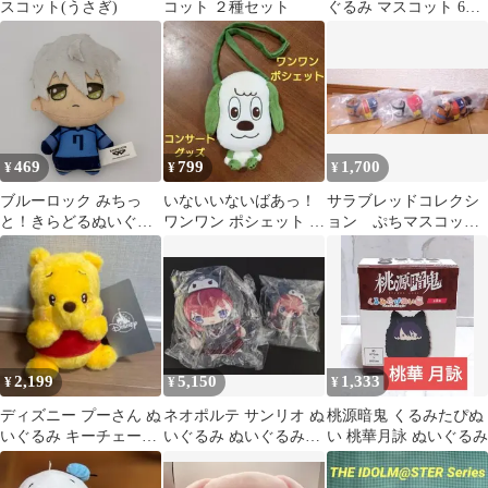
スコット(うさぎ)
コット ２種セット
ぐるみ マスコット 6
種 ぺたっとペアマス
コット
469
799
1,700
¥
¥
¥
ブルーロック みちっ
いないいないばあっ！
サラブレッドコレクシ
と！きらどるぬいぐる
ワンワン ポシェット コ
ョン ぷちマスコット
み 凪誠士郎 プライズ
ンサートグッズ ぬいぐ
ボールチェーン 3点
るみ
2,199
5,150
1,333
¥
¥
¥
ディズニー プーさん ぬ
ネオポルテ サンリオ ぬ
桃源暗鬼 くるみたぴぬ
いぐるみ キーチェーン
いぐるみ ぬいぐるみキ
い 桃華月詠 ぬいぐるみ
キーホルダー 涙目 新品
ーホルダー セット 昏昏
アリア