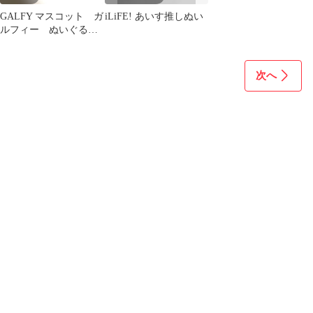
GALFY マスコット ガ
iLiFE! あいす推しぬい
ルフィー ぬいぐる
み ヒョウ柄 紫
赤 3個セット
次へ