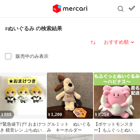
#ぬいぐるみ の検索結果
並び替え
販売中のみ表示
880
1,200
1,250
¥
¥
¥
‼️緊急値下げ‼️ おまけつ
グルミット ぬいぐる
【ポケットモンスタ
き 鏡音レン ぷちぬい
み キーホルダー
ー】もふぐっとぬいぐ
セット
るみ 〜ハピナス〜 プ