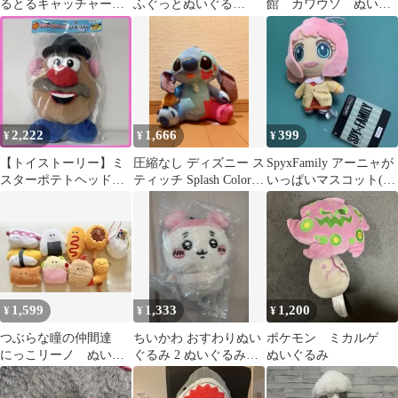
るとるキャッチャーDX
ふぐっとぬいぐる
館 カワウソ ぬいぐ
レトロ
み ブラッキー
るみ キーホルダー
ストラップ マスコッ
ト
2,222
1,666
399
¥
¥
¥
【トイストーリー】ミ
圧縮なし ディズニー ス
SpyxFamily アーニャが
スターポテトヘッド
ティッチ Splash Color
いっぱいマスコット(約
BIGぬいぐるみ
BIGぬいぐるみ
12.5cm)ぬいぐるみ
1,599
1,333
1,200
¥
¥
¥
つぶらな瞳の仲間達
ちいかわ おすわりぬい
ポケモン ミカルゲ
にっこリーノ ぬいぐ
ぐるみ 2 ぬいぐるみ
ぬいぐるみ
るみ ガチャ まとめ
マスコット 古本屋
売り 10点セット
カニちゃん