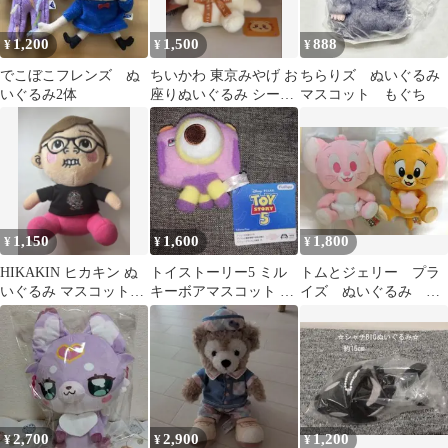
1,200
1,500
888
¥
¥
¥
でこぼこフレンズ ぬ
ちいかわ 東京みやげ お
ちらりズ ぬいぐるみ
いぐるみ2体
座りぬいぐるみ シーサ
マスコット もぐち
ー
1,150
1,600
1,800
¥
¥
¥
HIKAKIN ヒカキン ぬ
トイストーリー5 ミル
トムとジェリー プラ
いぐるみ マスコット
キーボアマスコット ス
イズ ぬいぐるみ ２
U-FES. コラボ
ナッピー
点セット
2,700
2,900
1,200
¥
¥
¥