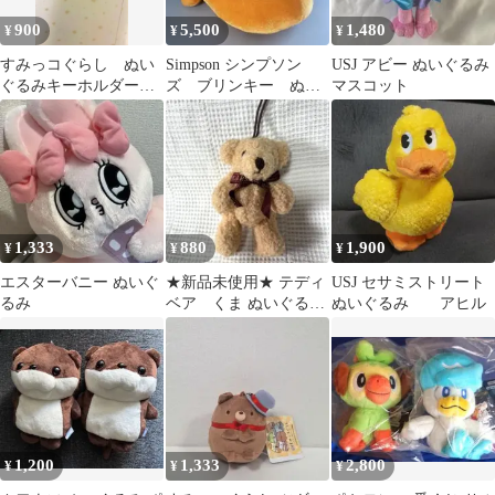
900
5,500
1,480
¥
¥
¥
すみっコぐらし ぬい
Simpson シンプソン
USJ アビー ぬいぐるみ
ぐるみキーホルダー 2
ズ ブリンキー ぬい
マスコット
個セット
ぐるみ アメトイ
1,333
880
1,900
¥
¥
¥
エスターバニー ぬいぐ
★新品未使用★ テディ
USJ セサミストリート
るみ
ベア くま ぬいぐるみ
ぬいぐるみ アヒル
キーホルダー マスコッ
ト 小
1,200
1,333
2,800
¥
¥
¥