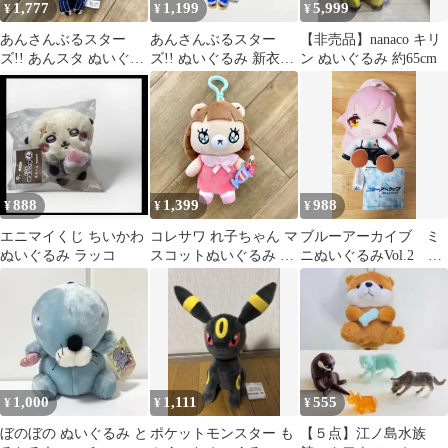
1,777
1,199
5,999
¥
¥
¥
あんさんぶるスター
あんさんぶるスター
【非売品】nanaco キリ
ズ!! あんスタ ぬいぐる
ズ!! ぬいぐるみ 新衣装
ン ぬいぐるみ 約65cm
み 朱桜司 Knights
Ra*bits 真白友也
888
1,399
988
¥
¥
¥
エニマイくじ ちいかわ
コレサワ れ子ちゃん マ
ブルーアーカイブ ミ
ぬいぐるみ ラッコ
スコットぬいぐるみ パ
ニぬいぐるみVol.2 ほ
フェやん マスコット
しの
1,000
1,111
555
¥
¥
¥
ぼのぼの ぬいぐるみ と
ポケットモンスター も
【５点】江ノ島水族