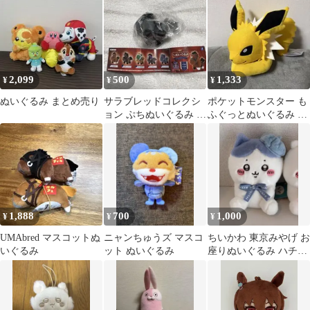
ライズ品
2,099
500
1,333
¥
¥
¥
ぬいぐるみ まとめ売り
サラブレッドコレクシ
ポケットモンスター も
ョン ぷちぬいぐるみ メ
ふぐっとぬいぐるみ イ
ジロマックイーン
ーブイフレンズ サンダ
ース
1,888
700
1,000
¥
¥
¥
UMAbred マスコットぬ
ニャンちゅうズ マスコ
ちいかわ 東京みやげ お
いぐるみ
ット ぬいぐるみ
座りぬいぐるみ ハチワ
レ