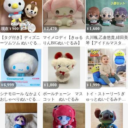
900
2,470
1,600
現在 ¥
¥
¥
【タグ付き】ディズニ
マイメロディ【きゅる
久川颯,乙倉悠貴,緋田美
ーツムツム ぬいぐるみ
りんBIGぬいぐるみ】
琴【アイドルマスター
マスコット ドナルド ＆
シリーズ】ちびぐるみ
チップ
３個セット
6,999
1,000
1,999
¥
¥
¥
シナモロール なかよく
ボールチェーン マス
トイ・ストーリー5 ぎ
おしゃべりぬいぐる
コット ぬいぐるみ
ゅっとぬいぐるみチェ
み 未開封品
ア エイリアン リトルグ
リーンメン