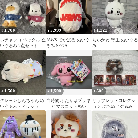
1,700
5,999
1,222
¥
¥
¥
ポチャッコ ペックル ぬ
JAWS でかぱる ぬいぐ
ちいかわ 寄生 ぬいぐる
いぐるみ 2点セット
るみ SEGA
み
1,500
1,500
500
¥
¥
¥
クレヨンしんちゃん ぬ
当時物 ふたりはプリキ
サラブレッドコレクシ
いぐるみティッシュケ
ュア マスコットぬいぐ
ョン ぷちぬいぐるみ ウ
ース ぶりぶりざえも
るみ ミップル ハピネッ
ォッカ
ん
ト・ロビン