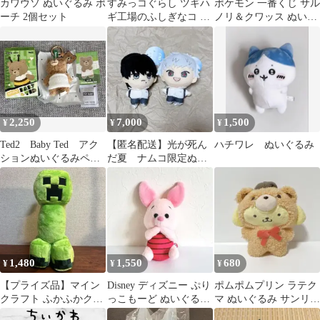
カワウソ ぬいぐるみ ポ
すみっコぐらし ツギハ
ポケモン 一番くじ サル
ーチ 2個セット
ギ工場のふしぎなコ な
ノリ＆クワッス ぬいぐ
かよしぬいぐるみ くま
るみセット
工場長
2,250
7,000
1,500
¥
¥
¥
Ted2 Baby Ted アク
【匿名配送】光が死ん
ハチワレ ぬいぐるみ
ションぬいぐるみペン
だ夏 ナムコ限定ぬい
ダント
ぐるみ
1,480
1,550
680
¥
¥
¥
【プライズ品】マイン
Disney ディズニー ぷり
ポムポムプリン ラテク
クラフト ふかふかクリ
っこもーど ぬいぐるみ
マ ぬいぐるみ サンリオ
ーパーBIGぬいぐるみ
S ピグレット
プライズ