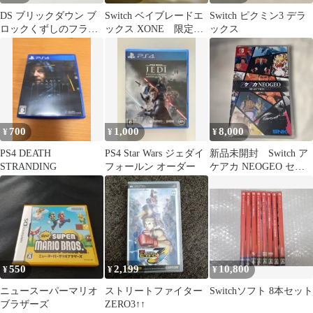
DS ブリックダウン ブ
Switch ベイブレードエ
Switch ピクミン3 デラ
ロックくずしのフラン
ックス XONE 限定ベ
ックス
ス革命やぁ～!
イブレード シノビナ
イフのみ
700
1,000
8,000
¥
¥
¥
PS4 DEATH
PS4 Star Wars ジェダイ
新品未開封 Switch ア
STRANDING
フォールン オーダー
ケアカ NEOGEO セレ
クション Vol.5
550
2,199
10,800
¥
¥
¥
ニュースーパーマリオ
ストリートファイター
Switchソフト 8本セット
ブラザーズ
ZERO3↑↑