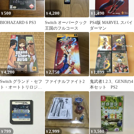
500
4,200
1,490
¥
¥
¥
BIOHAZARD 6 PS3
Switch オーバークック
PS4版 MARVEL スパイ
王国のフルコース
ダーマン
4,200
2,750
1,899
¥
¥
¥
Switch グランド・セフ
ファイナルファイト2
鬼武者1.2.3、GENJIの4
ト・オートトリロジー
本セット PS2
決定版
799
2,999
3,500
¥
¥
¥