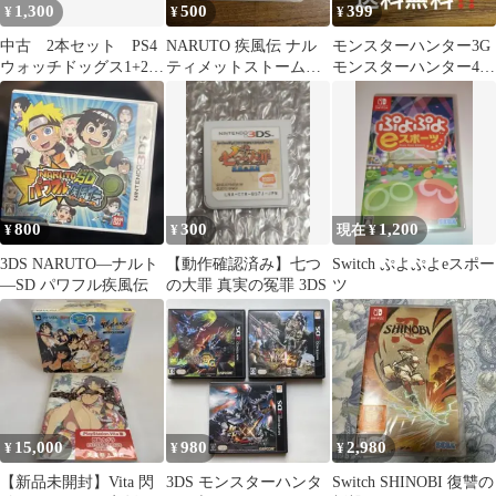
1,300
500
399
¥
¥
¥
中古 2本セット PS4
NARUTO 疾風伝 ナル
モンスターハンター3G
ウォッチドッグス1+2
ティメットストームジ
モンスターハンター4
ダブルパック、レギオ
ェネレーション PS3
3DS 送料無料‼️
ン
800
300
1,200
¥
¥
現在 ¥
3DS NARUTO―ナルト
【動作確認済み】七つ
Switch ぷよぷよeスポー
―SD パワフル疾風伝
の大罪 真実の冤罪 3DS
ツ
15,000
980
2,980
¥
¥
¥
【新品未開封】Vita 閃
3DS モンスターハンタ
Switch SHINOBI 復讐の