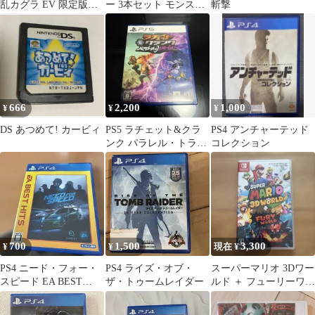
乱カグラ EV 限定版＋
ー 3本セット モンスタ
斬撃
少女達のマル秘ファイ
ーハンターダブルクロ
ル付き
ス
666
2,200
1,000
¥
¥
¥
DS あつめて! カービィ
PS5 ラチェット&クラ
PS4 アンチャーテッド
ンク パラレル・トラブ
コレクション
ル
700
1,500
3,300
¥
¥
現在 ¥
PS4 ニード・フォー・
PS4 ライズ・オブ・
スーパーマリオ 3Dワー
スピード EA BEST
ザ・トゥームレイダー
ルド ＋ フューリーワー
HITS
ルド