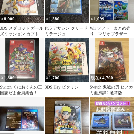
8,000
1,380
1,099
¥
¥
¥
3DS メダロット ガール
PS5 アサシン クリード
Wii ソフト まとめ売
ズミッション カブト
ミラージュ
り マリオブラザー
Ver.
ズ マリオギャラクシ
ー スマブラ
1,800
1,700
4,700
¥
¥
現在 ¥
Switch くにおくんの三
3DS Hey!ピクミン
Switch 鬼滅の刃 ヒノカ
国志だよ全員集合！
ミ血風譚2 通常版