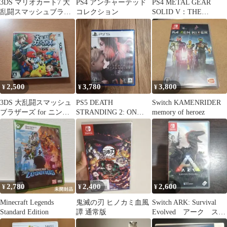
3DS マリオカート7 大
PS4 アンチャーテッド
PS4 METAL GEAR
乱闘スマッシュブラザ
コレクション
SOLID V：THE
ーズ
PHANTOM PAIN…
2,500
3,780
3,800
¥
¥
¥
3DS 大乱闘スマッシュ
PS5 DEATH
Switch KAMENRIDER
ブラザーズ for ニンテ
STRANDING 2: ON
memory of heroez
ンドー3DS 2本入りギフ
THE BEACH
ト…
2,780
2,400
2,600
¥
¥
¥
Minecraft Legends
鬼滅の刃 ヒノカミ血風
Switch ARK: Survival
Standard Edition
譚 通常版
Evolved アーク スイ
ッチ