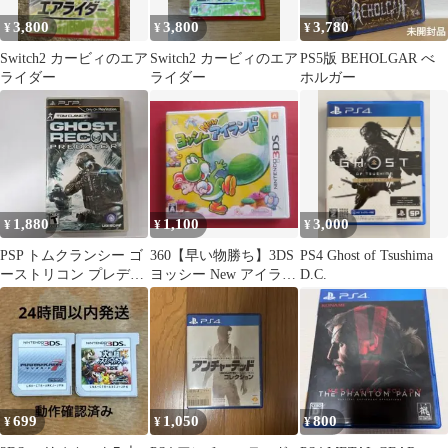
3,800
3,800
3,780
¥
¥
¥
Switch2 カービィのエア
Switch2 カービィのエア
PS5版 BEHOLGAR べ
ライダー
ライダー
ホルガー
1,880
1,100
3,000
¥
¥
¥
PSP トムクランシー ゴ
360【早い物勝ち】3DS
PS4 Ghost of Tsushima
ーストリコン プレデタ
ヨッシー New アイラン
D.C.
ー 海外版
ド
699
1,050
800
¥
¥
¥