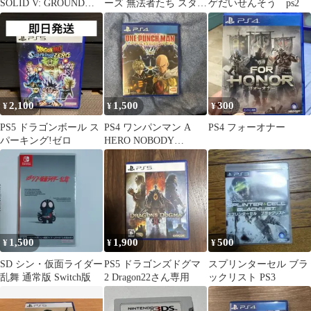
SOLID V: GROUND
ーズ 無法者たち スタン
ゲだいせんそう ps2
ZEROES
ダードエディション
2,100
1,500
300
¥
¥
¥
PS5 ドラゴンボール ス
PS4 ワンパンマン A
PS4 フォーオナー
パーキング!ゼロ
HERO NOBODY
KNOWS
1,500
1,900
500
¥
¥
¥
SD シン・仮面ライダー
PS5 ドラゴンズドグマ
スプリンターセル ブラ
乱舞 通常版 Switch版
2 Dragon22さん専用
ックリスト PS3