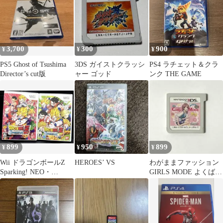
3,700
300
900
¥
¥
¥
PS5 Ghost of Tsushima
3DS ガイストクラッシ
PS4 ラチェット＆クラ
Director’s cut版
ャー ゴッド
ンク THE GAME
899
950
899
¥
¥
¥
Wii ドラゴンボールZ
HEROES’ VS
わがままファッション
Sparking! NEO・
GIRLS MODE よくばり
METEOR
宣言! トキメキUP!