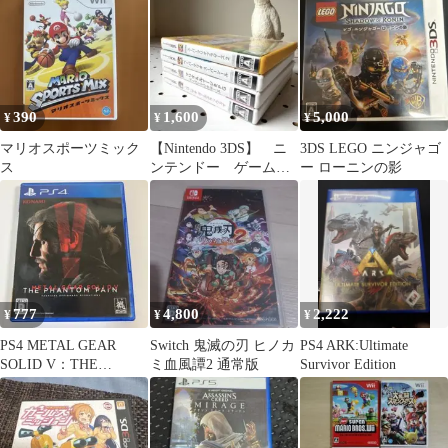
390
1,600
5,000
¥
¥
¥
マリオスポーツミック
【Nintendo 3DS】 ニ
3DS LEGO ニンジャゴ
ス
ンテンドー ゲームソ
ー ローニンの影
フト 4本セット
777
4,800
2,222
¥
¥
¥
PS4 METAL GEAR
Switch 鬼滅の刃 ヒノカ
PS4 ARK:Ultimate
SOLID V：THE
ミ血風譚2 通常版
Survivor Edition
PHANTOM PAIN