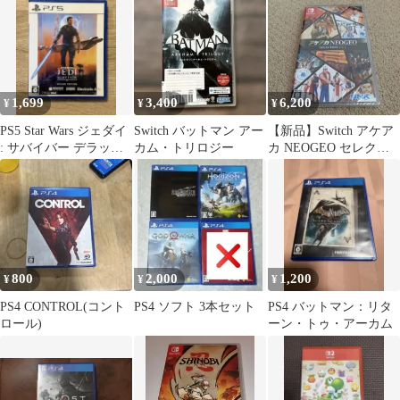
カート
1,699
3,400
6,200
¥
¥
¥
PS5 Star Wars ジェダイ
Switch バットマン アー
【新品】Switch アケア
: サバイバー デラック
カム・トリロジー
カ NEOGEO セレクシ
ス エディション
ョン Vol.6
800
2,000
1,200
¥
¥
¥
PS4 CONTROL(コント
PS4 ソフト 3本セット
PS4 バットマン：リタ
ロール)
ーン・トゥ・アーカム