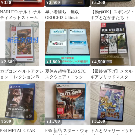
350
2,500
3,200
¥
¥
¥
NARUTO-ナルト-ナル
早い者勝ち 無双
【動作OK】スポンジ・
ティメットストーム
OROCHI2 Ultimate
ボブとなかまたち トイ
ボットのこうげき
2,680
1,800
4,500
¥
¥
¥
カプコン ベルトアクシ
夏休み超特価283 SFC
【最終値下げ】メタル
ョン コレクション Best
スクウェアエニックス
ギアソリッドマスター
Price
名作RPGシリーズ4作品
コレクション
セット
500
1,700
3,200
¥
¥
¥
PS4 METAL GEAR
PS5 新品 スター・ウォ
トムとジェリー ヒゲヒ