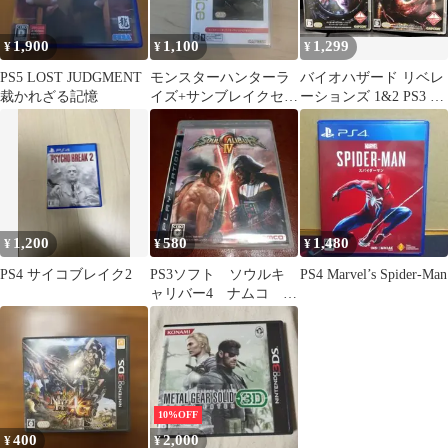
1,900
1,100
1,299
¥
¥
¥
PS5 LOST JUDGMENT
モンスターハンターラ
バイオハザード リベレ
裁かれざる記憶
イズ+サンブレイクセッ
ーションズ 1&2 PS3 セ
ト 廉価版
ット
1,200
580
1,480
¥
¥
¥
PS4 サイコブレイク2
PS3ソフト ソウルキ
PS4 Marvel’s Spider-Man
ャリバー4 ナムコ
3D 対戦格闘 ダースベ
イダー
10%OFF
400
2,000
¥
¥