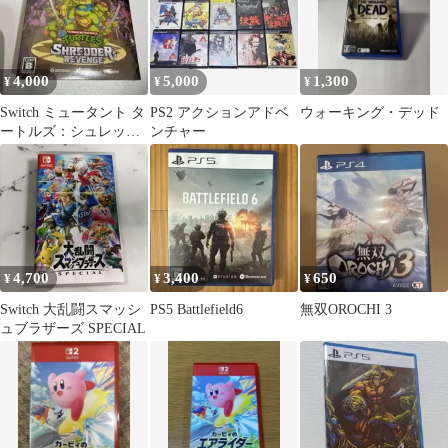
4,000
5,000
1,300
¥
¥
¥
Switch ミュータント タ
PS2 アクションアドベ
ウォーキング・デッド
ートルズ：シュレッダ
ンチャー
ーの復讐 スペシャルエ
ディシ…
4,700
3,400
650
¥
¥
¥
Switch 大乱闘スマッシ
PS5 Battlefield6
無双OROCHI 3
ュブラザーズ SPECIAL