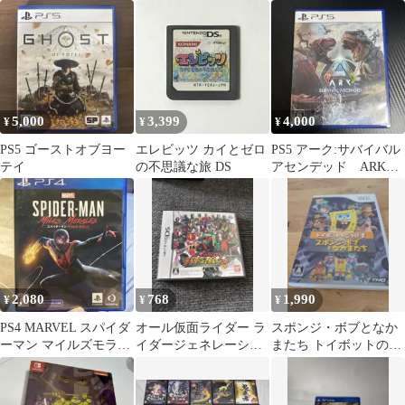
5,000
3,399
4,000
¥
¥
¥
PS5 ゴーストオブヨー
エレビッツ カイとゼロ
PS5 アーク:サバイバル
テイ
の不思議な旅 DS
アセンデッド ARK
ASA
2,080
768
1,990
¥
¥
¥
PS4 MARVEL スパイダ
オール仮面ライダー ラ
スポンジ・ボブとなか
ーマン マイルズモラレ
イダージェネレーショ
またち トイボットのこ
ス
ン DS
うげき wii