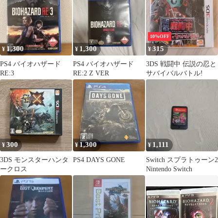
10%OFF
1,300
1,300
315
¥
¥
¥
PS4 バイオハザード
PS4 バイオハザード
3DS 戦闘中 伝説の忍と
RE:3
RE:2 Z VER
サバイバルバトル!
300
1,300
1,111
¥
¥
¥
3DS モンスターハンタ
PS4 DAYS GONE
Switch スプラトゥーン2
ークロス
Nintendo Switch