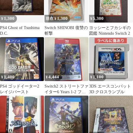
1,300
1,300
5,300
¥
現在 ¥
¥
PS4 Ghost of Tsushima
Switch SHINOBI 復讐の
ヨッシーとフカシギの
D.C.
斬撃
図鑑 Nintendo Switch 2
1,400
4,444
1,100
¥
¥
¥
PS4 ゴッドイーター2
Switch2 ストリートファ
3DS エースコンバット
レイジバースト
イター6 Years 1-2 ファ
3D クロスランブル
イターズエディ…