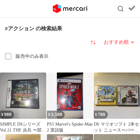
#アクション の検索結果
並び替え
販売中のみ表示
980
3,500
780
¥
¥
¥
SIMPLE DSシリーズ
PS5 Marvel's Spider-Man
DS マリオソフト 2本セ
Vol.21 THE 歩兵 〜部隊
2 英語版
ット ニュースーパーマ
で出撃!戦場の犬…
リオブラザーズ マリオ