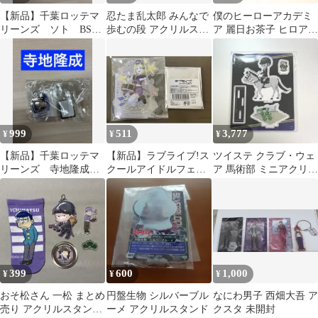
【新品】千葉ロッテマ
忍たま乱太郎 みんなで
僕のヒーローアカデミ
リーンズ ソト BSW
歩むの段 アクリルスタ
ア 麗日お茶子 ヒロアカ
缶バッジ
ンドパネル 六年生
ミニタペストリー ダイ
ソー セリア
999
511
3,777
¥
¥
¥
【新品】千葉ロッテマ
【新品】ラブライブ!ス
ツイステ クラブ・ウェ
リーンズ 寺地隆成
クールアイドルフェス
ア 馬術部 ミニアクリル
BSW フック付きチャー
ティバル 小原鞠莉
スタンド シルバー
ム
アクスタ 缶バッジ
399
600
1,000
¥
¥
¥
おそ松さん 一松 まとめ
円盤生物 シルバーブル
なにわ男子 西畑大吾 ア
売り アクリルスタンド
ーメ アクリルスタンド
クスタ 未開封