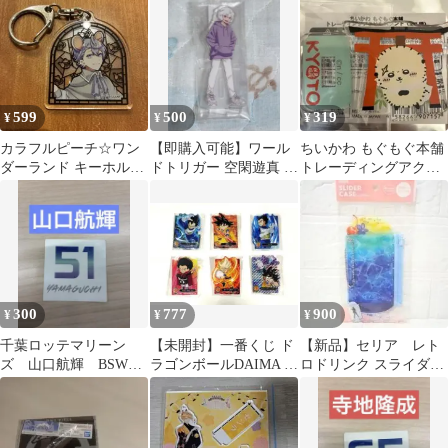
缶バッジ
里みのり
スタンド
599
500
319
¥
¥
¥
カラフルピーチ☆ワン
【即購入可能】ワール
ちいかわ もぐもぐ本舗
ダーランド キーホルダ
ドトリガー 空閑遊真 一
トレーディングアクリ
ー ヒロくん
番くじ アクリルスタン
ルスタンド ラッコ
ド
300
777
900
¥
¥
¥
千葉ロッテマリーン
【未開封】一番くじ ド
【新品】セリア レト
ズ 山口航輝 BSW限
ラゴンボールDAIMA J
ロドリンク スライダー
定ステッカー
賞 ACLLECT 6種セット
ケース クリームソーダ
純喫茶 青色