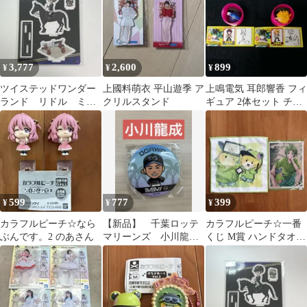
3,777
2,600
899
¥
¥
¥
ツイステッドワンダー
上國料萌衣 平山遊季 ア
上鳴電気 耳郎響香 フィ
ランド リドル ミニ
クリルスタンド
ギュア 2体セット チョ
アクリルスタンド 馬
コエッグ ヒロアカ
術部 クラブウェア
599
777
399
¥
¥
¥
カラフルピーチ☆なら
【新品】 千葉ロッテ
カラフルピーチ☆一番
ぶんです。2 のあさん
マリーンズ 小川龍
くじ M賞 ハンドタオル
成 BSW 缶バッジ
&クリアポスター シヴ
ァさん