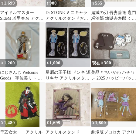
1,699
980
555
¥
¥
¥
アイドルマスター
Dr.STONE ミニキャラ
鬼滅の刃 吾妻善逸 竈門
SideM 若里春名 アクリ
アクリルスタンドお茶
炭治郎 煉獄杏寿郎 くら
ルスタンド
会
寿司 ステッカー
1,200
1,000
300
¥
¥
現在 ¥
にじさんじ Welcome
星屑の王子様 ドンキ 源
美品＊ちいかわ ハチワ
Goods 宇佐美リト ア
リキヤ アクリルスタン
レ 2025 ハッピーバッグ
クリルスタンド
ド アクスタ 2点セット
アクリルスタンド＊
1,480
1,699
1,800
¥
¥
¥
早乙女太一 アクリル
アクリルスタンド
劇場版プロセカ アクリ