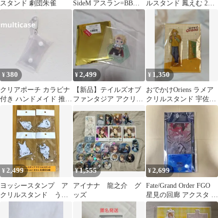
スタンド 劇団朱雀
SideM アスラン=BBⅡ
ルスタンド 鳳えむ 2種
世 アクリルスタンド
セット
380
2,499
1,350
¥
¥
¥
クリアポーチ カラビナ
【新品】テイルズオブ
おでかけOriens ラメア
付き ハンドメイド 推し
ファンタジア アクリル
クリルスタンド 宇佐美
活 ガチャ活
スタンド クレス
リト
2,499
1,555
2,699
¥
¥
¥
ヨッシースタンプ ア
アイナナ 龍之介 グ
Fate/Grand Order FGO
クリルスタンド うさ
ッズ
星見の回廊 アクスタ バ
ぎさん&くまさん ４
ーヴァンシー
個セット