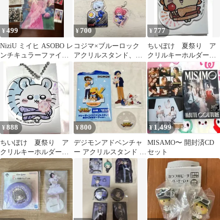
499
700
777
¥
¥
¥
NiziU ミイヒ ASOBO レ
コジマ×ブルーロック
ちいぽけ 夏祭り ア
ンチキュラーファイル
アクリルスタンド、キ
クリルキーホルダー
&ミニポスターグッズ
ーホルダー、シール 3
ちいかわぽけっと シ
セット
点セット
ーサー
888
800
1,499
¥
¥
¥
ちいぽけ 夏祭り ア
デジモンアドベンチャ
MISAMO〜 開封済CD
クリルキーホルダー
ー アクリルスタンド ぬ
セット
ちいかわぽけっと モ
いぐるみテーマ 城戸丈
モンガ
＆ゴマモン