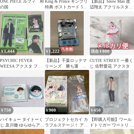
ONE PIECE ルフィ 和
King & Prince キンプリ
【新品】Snow Man 渡
の国
特典 ポストカード 5人
辺翔太 アクリルスタン
集合 ライブ写真
ド 3種セット
1,444
1,222
800
¥
¥
現在 ¥
PSYCHIC FEVER
【新品】千葉ロッテマ
CUTIE STREET 一番く
WEESA アクスタ フォ
リーンズ 勝ち運 ア
じ 佐野愛花 アクスタ
トカ
クリルキーホルダー
八木彬
750
900
450
¥
¥
¥
ハイキュー タイトーく
プロジェクトセカイ カ
【即購入可能】ワール
じ 及川徹 ゆらゆらアク
ラフルステージ！ アク
ドトリガー ワートリ 嵐
リルスタンド ふわふわ
リルスタンド Vol.7 花
山准 一番くじ アクリル