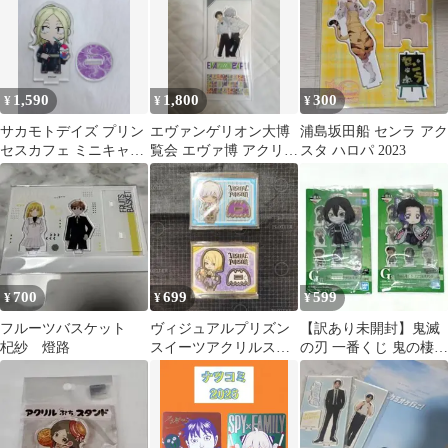
1,590
1,800
300
¥
¥
¥
サカモトデイズ プリン
エヴァンゲリオン大博
浦島坂田船 センラ アク
セスカフェ ミニキャラ
覧会 エヴァ博 アクリル
スタ ハロパ 2023
アクリルスタンド 神々
スタンド シンジ&カヲ
廻
ル
700
699
599
¥
¥
¥
フルーツバスケット
ヴィジュアルプリズン
【訳あり未開封】鬼滅
杞紗 燈路
スイーツアクリルスタ
の刃 一番くじ 鬼の棲む
ンド イヴ・ルイーズ ハ
街 G賞 アクスタ 伊黒・
イド・ジャイエ
しのぶ