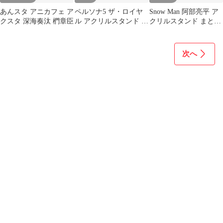
あんスタ アニカフェ ア
ペルソナ5 ザ・ロイヤ
Snow Man 阿部亮平 ア
クスタ 深海奏汰 椚章臣
ル アクリルスタンド 6
クリルスタンド まとめ
種セット
売り
次へ