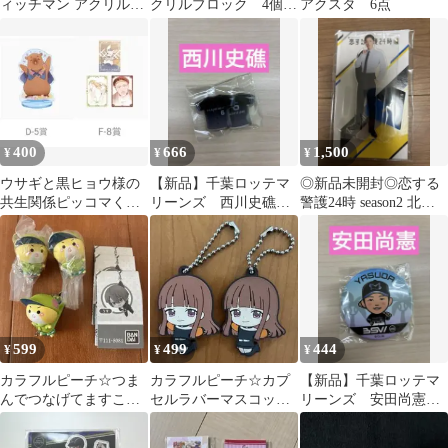
ィッチマン アクリル
クリルブロック 4個セ
アクスタ 6点
ボトルキャップ バラ
ット
売り可能
400
666
1,500
¥
¥
¥
ウサギと黒ヒョウ様の
【新品】千葉ロッテマ
◎新品未開封◎恋する
共生関係ピッコマくじ/
リーンズ 西川史礁
警護24時 season2 北沢
ラッセルアニマル ver.
BSW ユニホーム型ミニ
辰之助 アクスタ岩本照
カード 各１
マグネット
599
499
444
¥
¥
¥
カラフルピーチ☆つま
カラフルピーチ☆カプ
【新品】千葉ロッテマ
んでつなげてますこっ
セルラバーマスコット
リーンズ 安田尚憲
と2 シヴァさん
えとさん
BSW 缶バッジ