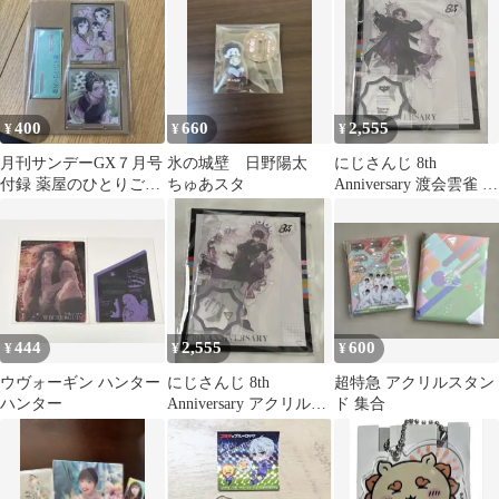
ールマイト
400
660
2,555
¥
¥
¥
月刊サンデーGX７月号
氷の城壁 日野陽太
にじさんじ 8th
付録 薬屋のひとりごと
ちゅあスタ
Anniversary 渡会雲雀 ア
アクリルスタンド
クリルスタンド
444
2,555
600
¥
¥
¥
ウヴォーギン ハンター
にじさんじ 8th
超特急 アクリルスタン
ハンター
Anniversary アクリルス
ド 集合
タンド 剣持刀也