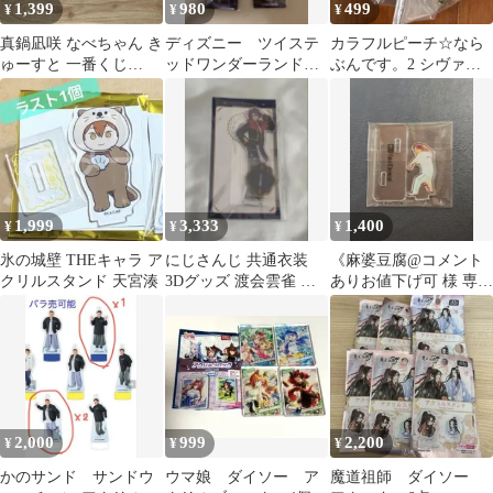
1,399
980
499
¥
¥
¥
真鍋凪咲 なべちゃん き
ディズニー ツイステ
カラフルピーチ☆なら
ゅーすと 一番くじ
ッドワンダーランド
ぶんです。2 シヴァさ
CUTIE STREET
ジェイド・リーチ グッ
ん
ズまとめ売り
1,999
3,333
1,400
¥
¥
¥
氷の城壁 THEキャラ ア
にじさんじ 共通衣装
《麻婆豆腐@コメント
クリルスタンド 天宮湊
3Dグッズ 渡会雲雀 ア
ありお値下げ可 様 専
クリルスタンド
用》優里 アクリルスタ
ンド
2,000
999
2,200
¥
¥
¥
かのサンド サンドウ
ウマ娘 ダイソー ア
魔道祖師 ダイソー