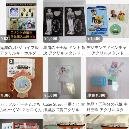
マグネット ペットボト
ルカバー
622
1,000
1,400
¥
¥
¥
鬼滅の刃×ジョイフル
星屑の王子様 ドンキ 銀
デジモンアドベンチャ
アクリルキーホルダ
次 アクリルスタンド ア
ー アクリルスタンド ぬ
ー 炭治郎 善逸 玄
クスタ 2点セット
いぐるみ 太刀川ミミ＆
弥
パルモン
300
1,000
300
¥
¥
現在 ¥
カラフルピーチ☆ぷち
Cutie Street 一番くじ 古
美品＊五等分の花嫁 中
ぶれ〜くVol.2 ヒロくん
澤里紗 D賞アクリルス
野三玖 アクリルスタン
タンド
ド＊