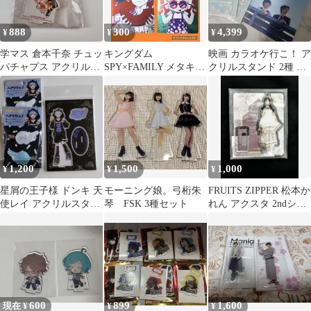
888
300
4,399
¥
¥
¥
学マス 倉本千奈 チュッ
キングダム
映画 カラオケ行こ！ ア
パチャプス アクリルぷ
SPY×FAMILY メタキラ
クリルスタンド 2種 パ
ちスタンド
カード 集英社 ナツコミ
ンフレット セット
2026
1,200
1,500
1,000
¥
¥
¥
星屑の王子様 ドンキ 天
モーニング娘。弓桁朱
FRUITS ZIPPER 松本か
使レイ アクリルスタン
琴 FSK 3種セット
れん アクスタ 2ndシン
ド ヘアクリップ セット
グルジャケット
600
899
1,600
現在 ¥
¥
¥