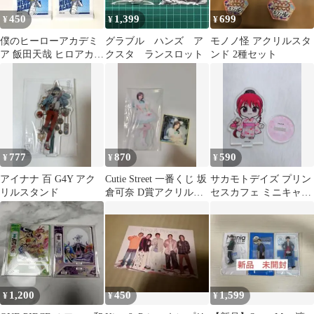
450
1,399
699
¥
¥
¥
僕のヒーローアカデミ
グラブル ハンズ ア
モノノ怪 アクリルスタ
ア 飯田天哉 ヒロアカ
クスタ ランスロット
ンド 2種セット
ミニタペストリー ダイ
ソー セリア
777
870
590
¥
¥
¥
アイナナ 百 G4Y アク
Cutie Street 一番くじ 坂
サカモトデイズ プリン
リルスタンド
倉可奈 D賞アクリルス
セスカフェ ミニキャラ
タンド
アクリルスタンド 陸少
糖
1,200
450
1,599
¥
¥
¥