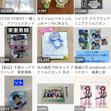
2,555
399
3,666
¥
¥
¥
CUTIE STREET 一番く
カラフルピーチ☆ぷち
ツイステ クラブウェア
じ アクリルスタンド
ぶれ〜くVol.2&まちぼ
ミニアクリルスタンド
うけ 1 シヴァさん
馬術部 セベク
300
1,999
666
¥
¥
¥
【新品】千葉ロッテマ
氷の城壁 THEキャラ ア
鬼滅の刃 ufotablecafe コ
リーンズ 東妻勇輔
クリルスタンド 氷川小
ースター 義勇と炭治
アクリルキーホルダ
雪
郎 義勇と伊之助
ー パワプロ
333
699
550
¥
¥
¥