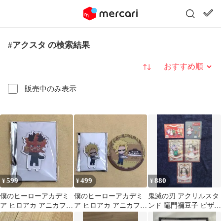
#アクスタ の検索結果
並び替え
販売中のみ表示
599
499
880
¥
¥
¥
僕のヒーローアカデミ
僕のヒーローアカデミ
鬼滅の刃 アクリルスタ
ア ヒロアカ アニカフェ
ア ヒロアカ アニカフェ
ンド 竈門禰豆子 ピザー
アクスタ エンデヴァー
コースター アクスタ オ
ラ シール＆袋付