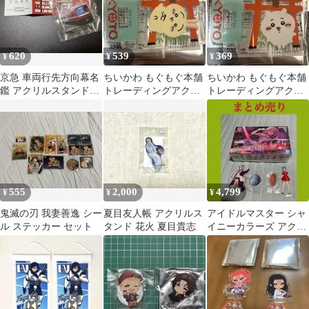
620
539
369
¥
¥
¥
京急 車両行先方向幕名
ちいかわ もぐもぐ本舗
ちいかわ もぐもぐ本舗
鑑 アクリルスタンド
トレーディングアクリ
トレーディングアクリ
2000系
ルスタンド うさぎ
ルスタンド ちいかわ
555
2,000
4,799
¥
¥
¥
鬼滅の刃 我妻善逸 シー
夏目友人帳 アクリルス
アイドルマスター シャ
ル ステッカー セット
タンド 花火 夏目貴志
イニーカラーズ アクリ
ルスタンド 芹沢あさひ