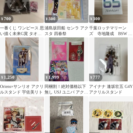
700
300
300
¥
¥
¥
一番くじ ワンピース 思
浦島坂田船 センラ アク
千葉ロッテマリーン
い描く未来G賞 タオル
スタ 四春祭
ズ 寺地隆成 BSW 限
くまペローナ アクスタ
定ステッカー
2点セット
1,250
1,999
777
¥
¥
¥
Oriens×サンリオ アクリ
同梱割！絶対価格以下
アイナナ 逢坂壮五 G4Y
ルスタンド 宇佐美リト
無し USJ ユニバ アクス
アクリルスタンド
タ チャーム ちびうさ
プルート