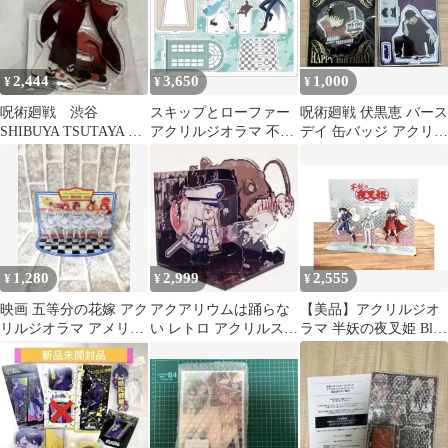
2,444
3,650
1,000
¥
¥
¥
呪術廻戦 渋谷
スキップとローファー
呪術廻戦 伏黒恵 バース
SHIBUYA TSUTAYA ア
アクリルジオラマ 不思
デイ 缶バッジ アクリル
クリルスタンド 釘崎
議の国のアリス 岩倉美
ジオラマ 2020
野薔薇
津未 志摩聡介
1,280
2,999
2,555
¥
¥
¥
映画 五等分の花嫁 アク
アクアリウムは踊らな
【美品】アクリルジオ
リルジオラマ アメリカ
い レトロ アクリルスタ
ラマ 半妖の夜叉姫 Blu-
ンポップ ダイナー 集合
ンド
ray 楽天ブックス購入特
アクスタ
典