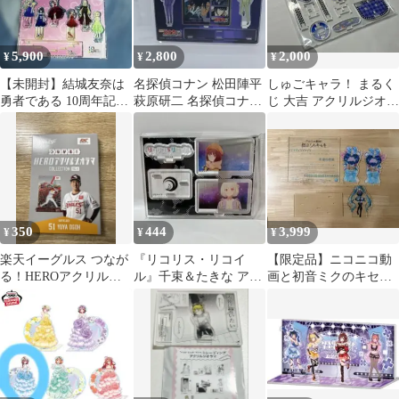
5,900
2,800
2,000
¥
¥
¥
【未開封】結城友奈は
名探偵コナン 松田陣平
しゅごキャラ！ まるく
勇者である 10周年記念
萩原研二 名探偵コナン
じ 大吉 アクリルジオラ
アクリルジオラマ A ＆
展 アクリルジオラマセ
マ イクト アイドル衣装
B セット
ット G
アクスタ
350
444
3,999
¥
¥
¥
楽天イーグルス つなが
『リコリス・リコイ
【限定品】ニコニコ動
る！HEROアクリルジ
ル』千束＆たきな アク
画と初音ミクのキセキ
オラマVOL.4 小郷裕哉
リルジオラマ⑧ 新品/未
フォトスポットアクリ
開封/匿名配送
ルジオラマ