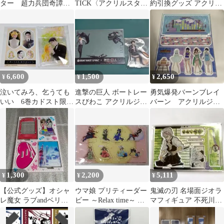
ター 超力兵団奇譚
TICK〈アクリルスタン
約引換グッズ アクリル
特典 アクリルジオラ
ド〉
ジオラマ 五条悟 無量空
マ 超力劇場 新品
処
6,600
1,500
2,650
¥
¥
¥
泣いてみろ、乞うても
進撃の巨人 ボートレー
勇気爆発バーンブレイ
いい 6巻カドスト限
スびわこ アクリルジオ
バーン アクリルジオ
定 アクリルジオラマ
ラマ ＆ リヴァイ アク
ラマ ベビードールVer
＋シール
リルスタンド
新品未開封品
1,300
2,200
5,111
¥
¥
¥
【公式グッズ】オシャ
ウマ娘 プリティーダー
鬼滅の刃 名場面ジオラ
レ魔女 ラブandベリー
ビー ～Relax time～ ア
マフィギュア 不死川実
アクリルジオラマ 即購
クリルジオラマ
弥
入可