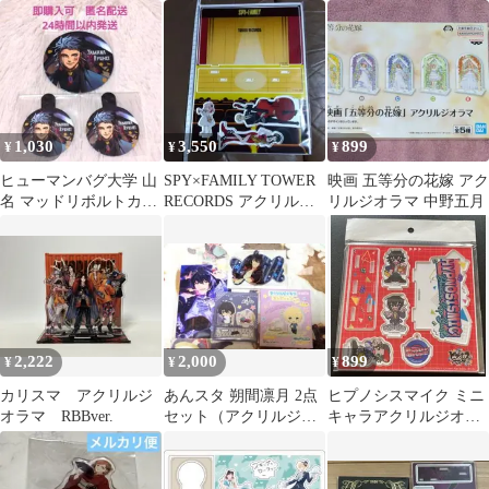
タワー Cafe FanBase
オラマ、アクリルコー
スター セット
1,030
3,550
899
¥
¥
¥
ヒューマンバグ大学 山
SPY×FAMILY TOWER
映画 五等分の花嫁 アク
名 マッドリボルトカフ
RECORDS アクリルジ
リルジオラマ 中野五月
ェ コースター
オラマ
2,222
2,000
899
¥
¥
¥
カリスマ アクリルジ
あんスタ 朔間凛月 2点
ヒプノシスマイク ミニ
オラマ RBBver.
セット（アクリルジオ
キャラアクリルジオラ
ラマ・キャンディアク
マ Buster Bros!!!
キー）