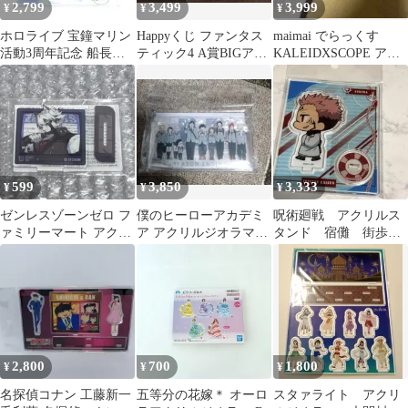
2,799
3,499
3,999
¥
¥
¥
ホロライブ 宝鐘マリン
Happyくじ ファンタス
maimai でらっくす
活動3周年記念 船長と
ティック4 A賞BIGアク
KALEIDXSCOPE アク
宅飲みアクリルジオラ
リルジオラマ B賞 Tシ
リルジオラマ
マスタンド
ャツ
599
3,850
3,333
¥
¥
¥
ゼンレスゾーンゼロ フ
僕のヒーローアカデミ
呪術廻戦 アクリルス
ァミリーマート アクリ
ア アクリルジオラマ
タンド 宿儺 街歩き
ルスタンド ライカン
FINAL SEASON ED
マリンタワー Cafe
FanBase
2,800
700
1,800
¥
¥
¥
名探偵コナン 工藤新一
五等分の花嫁＊ オーロ
スタァライト アクリ