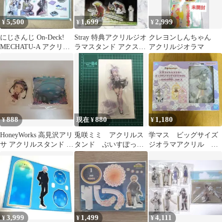
5,500
1,699
2,999
¥
¥
¥
にじさんじ On-Deck!
Stray 特典アクリルジオ
クレヨンしんちゃん
MECHATU-A アクリル
ラマスタンド アクスタ
アクリルジオラマ
ジオラ
のみ
888
880
1,180
¥
現在 ¥
¥
HoneyWorks 高見沢アリ
兎咲ミミ アクリルス
学マス ビッグサイズ
サ アクリルスタンド 好
タンド ぶいすぽっ
ジオラマアクリル 雨
きすぎてやばい
GiGO
夜燕
3,999
1,499
4,111
¥
¥
¥