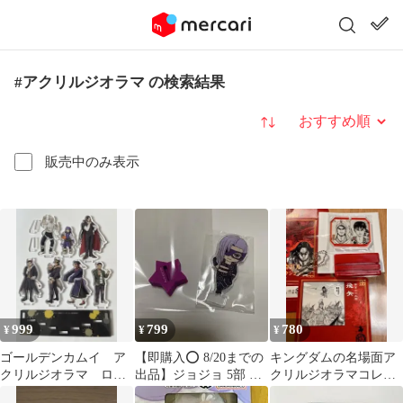
#アクリルジオラマ の検索結果
並び替え
販売中のみ表示
999
799
780
¥
¥
¥
ゴールデンカムイ ア
【即購入⭕️ 8/20までの
キングダムの名場面ア
クリルジオラマ ロー
出品】ジョジョ 5部 ア
クリルジオラマコレク
ソンストア ハロウィ
クリルジオラマ メロー
ション「飛矢」