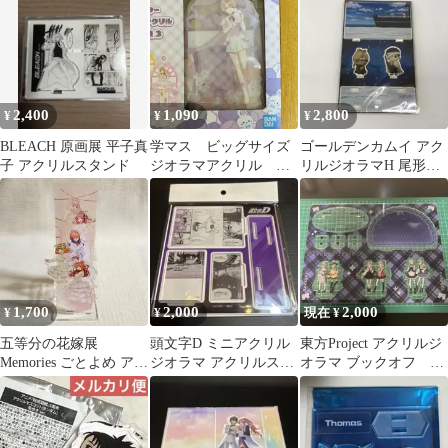
ン アクリルスタンド
ネ
2,400
1,090
2,800
¥
¥
¥
BLEACH 原画展 平子真
学マス ビッグサイズ
ゴールデンカムイ アク
子 アクリルスタンド
ジオラマアクリル 有
リルジオラマH 尾形&
村麻央
ヴァシリ z4216
1,700
2,000
2,000
¥
¥
現在 ¥
五等分の花嫁展
頭文字D ミニアクリル
東方Project アクリルジ
Memories ごとよめ アク
ジオラマ アクリルスタ
オラマ ブックオフ 地
リルジオラマ
ンド POPUP
雷系