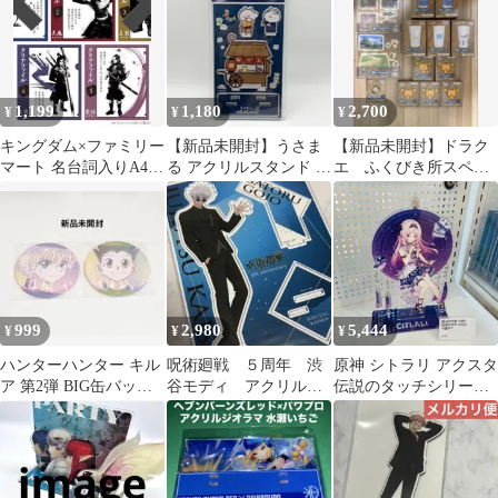
1,199
1,180
2,700
¥
¥
¥
キングダム×ファミリー
【新品未開封】うさま
【新品未開封】ドラク
マート 名台詞入りA4サ
る アクリルスタンド ぽ
エ ふくびき所スペシ
イズクリアファイル 全
かぽかおでん 屋台
ャル 景品13点セット ま
3種 セット
とめ売り
999
2,980
5,444
¥
¥
¥
ハンターハンター キル
呪術廻戦 ５周年 渋
原神 シトラリ アクスタ
ア 第2弾 BIG缶バッジ
谷モディ アクリルス
伝説のタッチシリーズ
ゴン BIG缶バッジ
タンド スーツビジュ
韓国 PCラウンジ 限定
アル 第２弾 五条悟