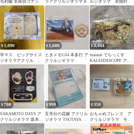
毛利蘭 名探偵コナン展
ラアクリルジオラマ B
ルジオラマ 未開封
アクリルジオラマセッ
品 千夜一夜物語
ト B
1,090
1,600
4,444
¥
¥
¥
学マス ビッグサイズ
ときメモGS4 本多行 ア
maimai でらっくす
ジオラマアクリル 姫
クリルジオラマ
KALEIDXSCOPE アク
崎莉波
リルジオラマ
700
999
350
¥
¥
¥
SAKAMOTO DAYS ア
五等分の花嫁 アクリル
おちゃめフレンズ ア
クリルジオラマ 坂本太
ジオラマ TSUTAYA 中
クリルジオラマ モス
郎 南雲与一
野 三玖 ツタヤ
リン 居間