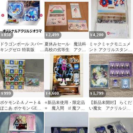
ット
850
2,499
4,200
¥
¥
¥
ドラゴンボール スパー
夏休みセール 魔法科
ミャクミャクモニュメ
キングゼロ 特装版 オ
高校の劣等生 アクリ
ント アクリルスタンド
リジナルアクリルジオ
ルジオラマ アクリル
ジオラマ 「いらっしゃ
ラマ
スタンド バッジ
い」
999
4,600
1,799
¥
¥
¥
ポケモンZ-A ノート＆
⭐️新品未使用・限定品
【新品未開封】 らくだ
ぽこあ ポケモン GEO
⭐️ 魔入間 if 魔フィ
い魔女 アクリルジオ
特典 アクリルジオラマ
ア 描き下ろしグッ
ラマ フウカ チト
ズ アスモデウス
セ ビアンカ リリカ