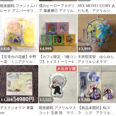
呪術廻戦 ファントムパ
僕のヒーローアカデミ
MIX MEISEI STORY あ
レード アニバーサリー
ア 爆豪勝己 アクリルス
だち充 アクリルジオ
ジオラマアクリルスタ
タンド アクリルジオラ
ラマ アクキー
ンド 五条悟
マ 花火
450
4,999
3,999
¥
¥
¥
【五等分の花嫁】中野
【カフェ限定・5種コン
天祥院英智 ゆらゆら
一花 ミニアクリルジ
プ】トイストーリー4
アクリルジオラマ あ
オラマ アクリルスタ
アクリルジオラマ フル
んスタ グッズ 5周年
ンド
セット
1,300
2,555
1,200
¥
¥
¥
デスクジオラマ 青森
呪術廻戦 アクリルマス
【新品未開封】転ス
ver.
コット 五条 悟 マリン
ラ シズ アクリルジ