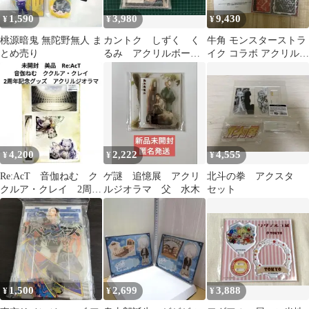
1,590
3,980
9,430
¥
¥
¥
桃源暗鬼 無陀野無人 ま
カントク しずく く
牛角 モンスターストラ
とめ売り
るみ アクリルボー
イク コラボ アクリルジ
ド アクリルスタン
オラマ
ド 5年目の放課後
4,200
2,222
4,555
¥
¥
¥
Re:AcT 音伽ねむ ク
ゲ謎 追憶展 アクリ
北斗の拳 アクスタ
クルア・クレイ 2周年
ルジオラマ 父 水木
セット
記念グッズ アクリル
ジオラマ
1,500
2,699
3,888
¥
¥
¥