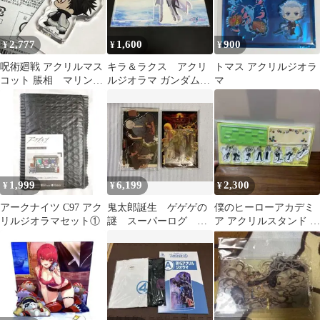
2,777
1,600
900
¥
¥
¥
呪術廻戦 アクリルマス
キラ＆ラクス アクリ
トマス アクリルジオラ
コット 脹相 マリンタ
ルジオラマ ガンダム
マ
ワー Cafe FanBase
SEED FREEDOM
1,999
6,199
2,300
¥
¥
¥
アークナイツ C97 アク
鬼太郎誕生 ゲゲゲの
僕のヒーローアカデミ
リルジオラマセット①
謎 スーパーログ イ
ア アクリルスタンド ジ
ラストアクリルジオラ
オラマセット（16ほ）
マ 2点