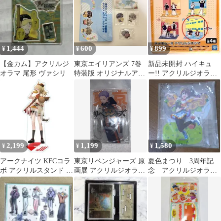
1,444
600
899
¥
¥
¥
【金カム】アクリルジ
東京エイリアンズ 7巻
新品未開封 ハイキュ
オラマ 尾形 ヴァシリ
特装版 オリジナルアク
ー!! アクリルジオラマ
リルジオラマ
D 影山飛雄 赤葦京治
2,199
1,199
1,580
¥
¥
¥
アークナイツ KFCコラ
東京リベンジャーズ 原
夏色まつり 3周年記
ボ アクリルスタンド イ
画展 アクリルジオラマ
念 アクリルジオラ
フリータ
10巻 三ツ谷隆
マ アクスタ ホロラ
イブ