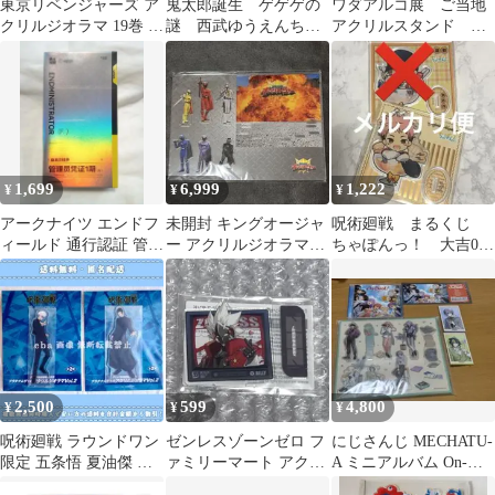
東京リベンジャーズ ア
鬼太郎誕生 ゲゲゲの
ワダアルコ展 ご当地
クリルジオラマ 19巻 灰
謎 西武ゆうえんち
アクリルスタンド 東
谷兄弟 灰谷蘭 灰谷竜胆
アクリルジオラマ 鬼
京会場【未使用】
太郎の父 ２種セット
1,699
6,999
1,222
¥
¥
¥
アークナイツ エンドフ
未開封 キングオージャ
呪術廻戦 まるくじ
ィールド 通行認証 管理
ー アクリルジオラマ
ちゃぽんっ！ 大吉06
人 女 未開封
King-Ohger
アクリルスタンド 虎
杖 悠仁
2,500
599
4,800
¥
¥
¥
呪術廻戦 ラウンドワン
ゼンレスゾーンゼロ フ
にじさんじ MECHATU-
限定 五条悟 夏油傑 ア
ァミリーマート アクリ
A ミニアルバム On-
クリルジオラマ ２点セ
ルスタンド ビリー
Deck! 有償特典セット