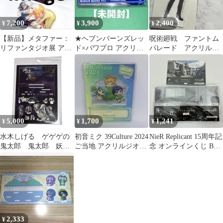
7,200
3,900
2,400
¥
¥
¥
【新品】メタファー：
★ヘブンバーンズレッ
呪術廻戦 ファントム
リファンタジオ展 アク
ド×パワプロ アクリル
パレード アクリルス
リルジオラマ 限定グッ
ジオラマ 水瀬いちご 1
タンド アニバーサリ
ズ
点 ヘブバン
ー 虎杖悠仁 スーツ
5,000
1,700
1,241
¥
¥
¥
水木しげる ゲゲゲの
初音ミク 39Culture 2024
NieR Replicant 15周年記
鬼太郎 鬼太郎 妖
ご当地 アクリルジオラ
念 オンラインくじ B賞
怪 百鬼夜行展 アク
マ 北海道
アクリルジオラマ 東京
リルスタンド 限定
イメージアート C賞 旅
のはがき
2,333
¥