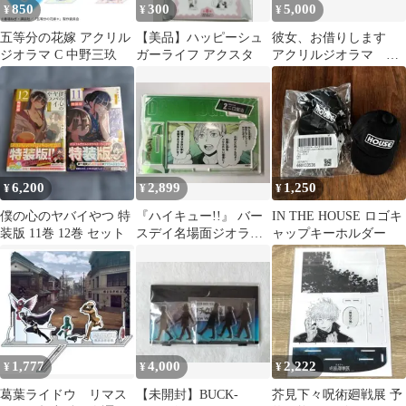
850
300
5,000
¥
¥
¥
五等分の花嫁 アクリル
【美品】ハッピーシュ
彼女、お借りします
ジオラマ C 中野三玖
ガーライフ アクスタ
アクリルジオラマ マ
ガジンヒロインフェス
2023
6,200
2,899
1,250
¥
¥
¥
僕の心のヤバイやつ 特
『ハイキュー!!』 バー
IN THE HOUSE ロゴキ
装版 11巻 12巻 セット
スデイ名場面ジオラマ
ャップキーホルダー
フィギュア－kirat☆ 二
口堅治
1,777
4,000
2,222
¥
¥
¥
葛葉ライドウ リマス
【未開封】BUCK-
芥見下々呪術廻戦展 予