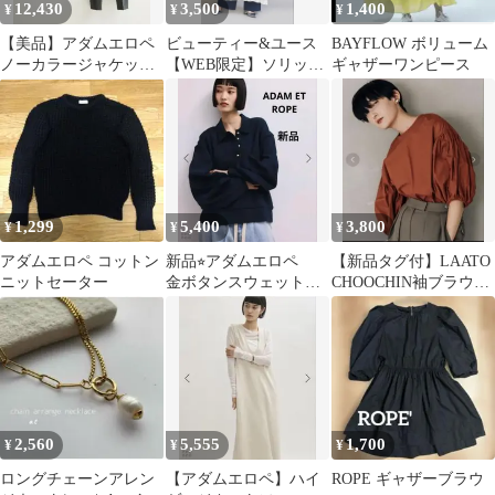
12,430
3,500
1,400
¥
¥
¥
【美品】アダムエロペ
ビューティー&ユース
BAYFLOW ボリューム
ノーカラージャケット
【WEB限定】ソリッド
ギャザーワンピース
＆イージーパンツ セッ
＆フラワーケープノー
トアップ 黒 M
スリーブワンピース
1,299
5,400
3,800
¥
¥
¥
アダムエロペ コットン
新品⭐︎アダムエロペ
【新品タグ付】LAATO
ニットセーター
金ボタンスウェットプ
CHOOCHIN袖ブラウ
ルオーバーカットソ
ス 13,800円新品
ー ネイビー
2,560
5,555
1,700
¥
¥
¥
ロングチェーンアレン
【アダムエロペ】ハイ
ROPE ギャザーブラウ