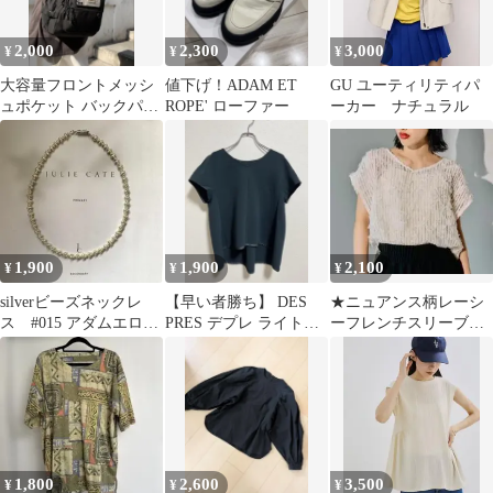
2,000
2,300
3,000
¥
¥
¥
大容量フロントメッシ
値下げ！ADAM ET
GU ユーティリティパ
ュポケット バックパッ
ROPE' ローファー
ーカー ナチュラル
ク リュック リュック
黒 ブラック
1,900
1,900
2,100
¥
¥
¥
silverビーズネックレ
【早い者勝ち】 DES
★ニュアンス柄レーシ
ス #015 アダムエロ
PRES デプレ ライトダ
ーフレンチスリーブ★
ペ todayful お好きへ
ブルクロス タックブ
ナチュラル
ラウス
1,800
2,600
3,500
¥
¥
¥