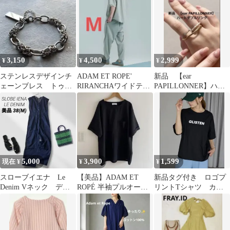
ロップド
3,150
4,500
2,999
¥
¥
¥
ステンレスデザインチ
ADAM ET ROPE'
新品 【ear
ェーンブレス トゥデ
RIRANCHAワイドテー
PAPILLONNER】ハー
イフル TOGA roku お
パードパンツ M
トダブルリング ゴー
好きにも
ルド
5,000
3,900
1,599
現在 ¥
¥
¥
スローブイエナ Le
【美品】ADAM ET
新品タグ付き ロゴプ
Denim Vネック デニ
ROPÉ 半袖プルオーバ
リントTシャツ カッ
ム オールインワン
ー 黒 オーバーサイズ
トソー レディース
ブルー系 M
ロゴt