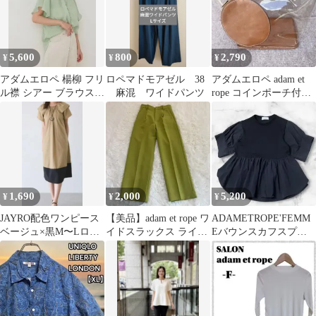
5,600
800
2,790
¥
¥
¥
アダムエロペ 楊柳 フリ
ロペマドモアゼル 38
アダムエロペ adam et
ル襟 シアー ブラウス
麻混 ワイドパンツ
rope コインポーチ付
ミントグリーン F
クリアトートバッグ
1,690
2,000
5,200
¥
¥
¥
JAYRO配色ワンピース
【美品】adam et rope ワ
ADAMETROPE'FEMM
ベージュ×黒M〜Lロペ
イドスラックス ライム
Eバウンスカフスプル
ピクニックアダムエロ
グリーン サイズ34
オーバーアダムエロペ
ペVIS