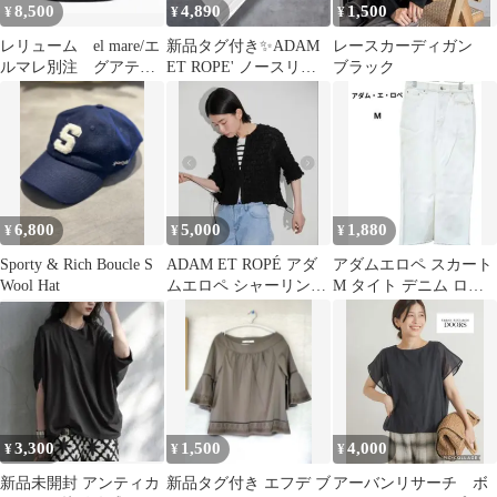
8,500
4,890
1,500
¥
¥
¥
レリューム el mare/エ
新品タグ付き✨ADAM
レースカーディガン
ルマレ別注 グアテマ
ET ROPE' ノースリー
ブラック
ラハット
ブカットワンピース 白
F
6,800
5,000
1,880
¥
¥
¥
Sporty & Rich Boucle S
ADAM ET ROPÉ アダ
アダムエロペ スカート
Wool Hat
ムエロペ シャーリング
M タイト デニム ロン
ギャザーホックトップ
グ 白 コットン スリッ
ス 黒
ト 美脚
3,300
1,500
4,000
¥
¥
¥
新品未開封 アンティカ
新品タグ付き エフデ ブ
アーバンリサーチ ボ