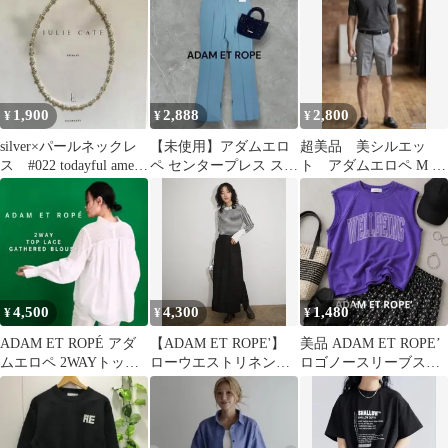
ス フリル
ック
1,900
2,888
2,800
¥
¥
¥
silver×パールネックレ
【未使用】アダムエロ
超美品 美シルエッ
ス #022 todayful ameri
ペ センタープレス スリ
ト アダムエロペ M リ
ザラ
ットパンツ ウール ブル
ネンライク 夏着心地
ー 36✨
4,500
4,300
1,480
¥
¥
¥
ADAM ET ROPÉ アダ
【ADAM ET ROPE'】
美品 ADAM ET ROPE’
ムエロペ 2WAYトップ
ローウエストリネンス
ロゴノースリーブスウ
レースギャザーブラウ
カート
ェット パープル コット
ス
ン