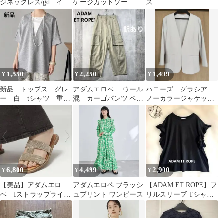
ジネックレス/gd イエ
ゲージカットソー ワ
ス
ナ アダムエロぺ ROKU
ンピース
お好きに
1,550
2,250
1,499
¥
¥
¥
新品 トップス グレ
アダムエロペ ウール
ハニーズ グラシア
ー 白 tシャツ 重ね
混 カーゴパンツ ベー
ノーカラージャケッ
着風 レイヤード カ
ジュ 36 Sサイズ相当
ト ビジネス フォー
ットソー L
マル
6,800
4,499
2,900
¥
¥
¥
【美品】アダムエロ
アダムエロペ ブラッシ
【ADAM ET ROPE】フ
ペ Iストラップライン
ュプリント ワンピース
リルスリーブ Tシャツ
ストーンサンダル ベ
黒 綿100%⁠ 687
ージュ 38