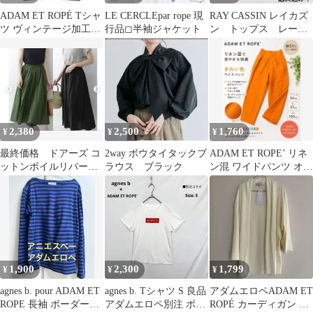
ADAM ET ROPÉ Tシャ
LE CERCLEpar rope 現
RAY CASSIN レイカズ
ツ ヴィンテージ加工ノ
行品◻︎半袖ジャケット
ン トップス レー
ースリーブプルオーバ
ス カットソー Tシ
ー
ャツ
2,380
2,500
1,760
¥
¥
¥
最終価格 ドアーズ コ
2way ボウタイタックブ
ADAM ET ROPE’ リネ
ットンボイルリバーシ
ラウス ブラック
ン混 ワイドパンツ オレ
ブル スカート
ンジ テーパードパンツ
1,900
2,300
1,799
¥
¥
¥
agnes b. pour ADAM ET
agnes b. Tシャツ S 良品
アダムエロペADAM ET
ROPE 長袖 ボーダーカ
アダムエロペ別注 ボッ
ROPÉ カーディガン ワ