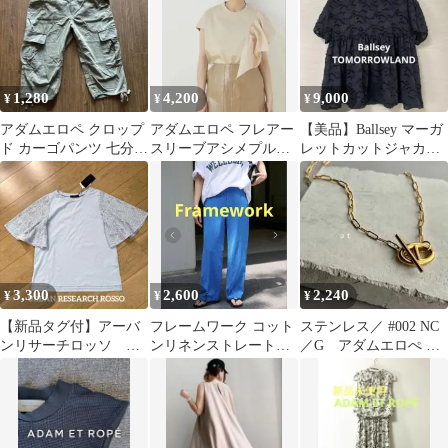
1,280
4,200
9,000
¥
¥
¥
アダムエロペ クロップ
アダムエロペ フレアー
【美品】Ballsey マーガ
ド カーゴパンツ 七分丈
スリーブアシメプルオ
レットカットジャカー
カーキ 38 M ハーフパ
ーバー
ド ウエストギャザーブ
ンツ
ラウス
3,300
2,600
2,240
¥
¥
¥
【新品タグ付】アーバ
フレームワーク コット
ステンレス／ #002 NC
ンリサーチロッソ ペ
ンリネンストレートパ
／G アダムエロぺ ト
イズリーレースフレア
ンツ
ゥデイフル お好きな方
スリーブプルオーバー
にも