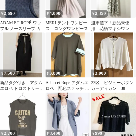
2,690
4,000
2,350
¥
¥
¥
ADAM ET ROPÉ ワッ
MERI テントワンピー
週末値下！新品未使
フル ノースリーブ カッ
ス ロングワンピース
用 花柄マキシワンピ
トソー ブラック
ース ノースリーブ アダ
ムエトロペ美品♡
7,500
3,800
3,000
¥
¥
¥
新品タグ付き アダム
Adam et Rope アダムエ
23区 ビジューボタン
エロペ ドロストリーン
ロペ 配色ステッチ リ
カーディガン 38
スカート ブラック 38
バーシブル風 カットソ
ー
2,700
8,400
999
¥
¥
¥