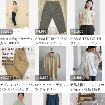
ットソー
クスロゴ 白 コラボ
ッフル 新品タグ付
追記有
3,000
4,800
11,900
¥
¥
¥
Adam et Rope カーディ
ADAM ET ROPÉ アダ
H BEAUTY&YOUTH
ガン URBAN
ムエロペ ワイドテーパ
クロシェット ニット ベ
RESEARCH
ード アンクルパンツ
スト 6(ROKU)
L
3,200
18,000
2,400
¥
¥
¥
アダムエロペ ワークパ
Séfr セファー 半袖シャ
新品未開封 アンティカ
ンツ M ベージュ ブッ
ツ アイボリー
antiqua ・接触冷感ドル
シュパンツ コットン
マントップス ホワイト
100%
完売品