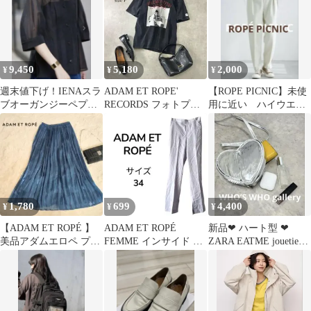
9,450
5,180
2,000
¥
¥
¥
週末値下げ！IENAスラ
ADAM ET ROPE'
【ROPE PICNIC】未使
ブオーガンジーペプラ
RECORDS フォトプリ
用に近い ハイウエス
ムブラウス
ントTシャツ F M〜L
ト スラックス ホワ
イト系
1,780
699
4,400
¥
¥
¥
【ADAM ET ROPÉ 】
ADAM ET ROPÉ
新品❤︎ ハート型 ❤︎
美品アダムエロペ プリ
FEMME インサイド ス
ZARA EATME jouetie
ーツ ロングスカート 青
リット スラックス
HYKE 個性的 派手
F