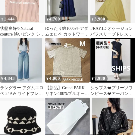
1,444
4,700
3,900
¥
¥
¥
状態良好✨Natural
ゆったり綿100%✨️アダ
FRAY.ID オケージョン
couture 淡いピンク シア
ムエロペ カットワーク
パフスリーブドレス
ー パフスリーブ
刺繍ワンピース体型カ
ワンピース バックオ
バー
ープン
4,843
4,000
7,980
¥
¥
¥
ラングラー アダムエロ
【新品】Grand PARK
シップス❤️プリーツワ
ペ 24AW ワイドフレア
リネン100%プルオーバ
ンピース❤️アーバンリ
デニムパンツ
ー M
サーチ イエナ トゥ
モローランド アナイ