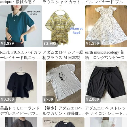
antiqua・接触冷感ドル
ラウス シャツ カットソ
イル レイヤード プルオ
マントップス トープ
ー 五分袖 トップス 9号
ーバー ネイビー
1,999
2,999
1,580
¥
¥
¥
ROPÉ PICNIC バイカラ
アダムエロペ シアー総
earth music&ecology 花
ーレイヤード風ニット
柄ブラウス М 日本製
柄 ロングワンピース
ポロシャツ M ロペピク
シフォン リボン付 幾何
学模様
3,300
700
2,800
¥
¥
¥
美品トゥモローランド
【希少】アダムエロペ
アダムエロペ ストレッ
デプレネイビーパフス
ルマガザン × 佐藤健寿
チ ナイロン ショートパ
リーブカットソー
奇界遺産 コラボTシャ
ンツ ハーフパンツ 黒
ツ M
M