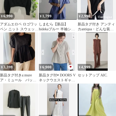
6,990
1,799
2,990
¥
¥
¥
アダムエロペ ロゴワッ
しまむら【新品】
新品タグ付き アンティ
ペン ニット スウェット
hidekaブルー 半袖シャ
カantiqua・どんな装い
ショート丈 ブラック 36
ツ Lサイズ
でもキマる。ロゴTシ
美品
ャツ
3,399
6,900
4,999
¥
¥
¥
新品タグ付きa:mure
新品タグ付◉ DOORS V
セットアップ AIC.
ア・ミュール バッグ
ネックウエストギャザ
リボンデザイン ペプ
ーブラウス アーバン
ラムトップス
リサーチ