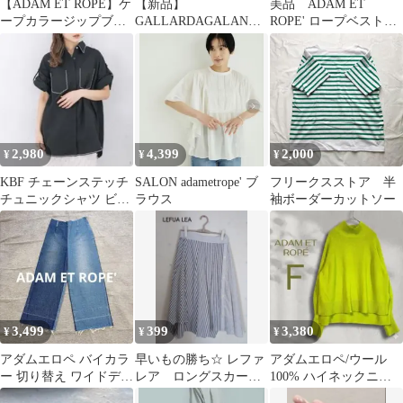
【ADAM ET ROPE】ケ
【新品】
美品 ADAM ET
ープカラージップブラ
GALLARDAGALANTE
ROPE' ロープベスト
ウス ストライプ フリー
：ペーパーヤーンメッ
オフホワイト
シュニット
2,980
4,399
2,000
¥
¥
¥
KBF チェーンステッチ
SALON adametrope' ブ
フリークスストア 半
チュニックシャツ ビッ
ラウス
袖ボーダーカットソー
グサイズ ブラック
3,499
399
3,380
¥
¥
¥
アダムエロペ バイカラ
早いもの勝ち☆ レファ
アダムエロペ/ウール
ー 切り替え ワイドデニ
レア ロングスカー
100% ハイネックニッ
ムパンツ カットオフ
ト コットン
ト 黄緑 F ゆったり ク