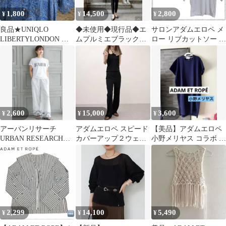
1,800
14,500
2,800
¥
¥
¥
良品★UNIQLO
◆未使用◆現行品◆エ
サロンアダムエロペ メ
LIBERTYLONDON 半
ムプルミエブラック◆
ロー リブカットソー 五
袖シャツ 総柄 ペイズリ
フクレジャガードペプ
分袖 白 サマーニット
ーXL
ラムブラウス◆M◆白
日本製 F
2,600
15,000
3,600
¥
¥
¥
アーバンリサーチ
アダムエロペ スピード
【美品】アダムエロペ
URBAN RESEARCH☆
カバーアップ２ウェイ
小野メリヤス コラボ ロ
ティシャツ レディー
パンツ ブラック
ングワンピース ネイビ
ス
SAW92635A
ー ONO
2,299
14,100
5,490
¥
¥
¥