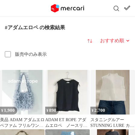
#アダムエロペ の検索結果
並び替え
販売中のみ表示
1,900
890
2,700
¥
¥
¥
美品 ADAM アダムエロ
ADAM ET ROPE アダ
スタニングルアー
ペファム フリルワンシ
ムエロペ ノースリー
STUNNING LURE カッ
ョルダーバッグ サック
ブ リブカットソー ブラ
トソー ノースリーブ M