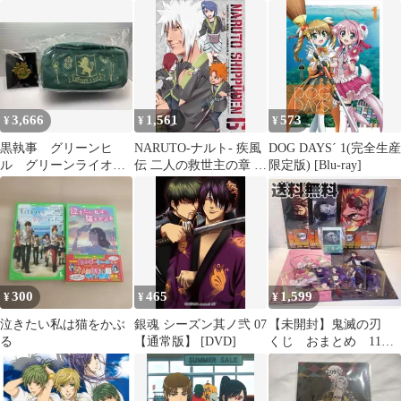
フィギュア
3,666
1,561
573
¥
¥
¥
黒執事 グリーンヒ
NARUTO-ナルト- 疾風
DOG DAYS´ 1(完全生産
ル グリーンライオン
伝 二人の救世主の章 6
限定版) [Blu-ray]
寮 アニプレックスく
[DVD]
じ 5点セット
300
465
1,599
¥
¥
¥
泣きたい私は猫をかぶ
銀魂 シーズン其ノ弐 07
【未開封】鬼滅の刃
る
【通常版】 [DVD]
くじ おまとめ 11
点 1番くじ アニプレ
ックスくじ