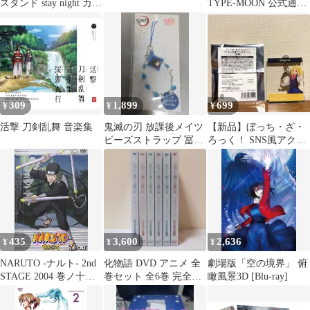
スタンド stay night カフ
TYPE-MOON 公式通販
ェ
限定特典 奈須きのこ 武
内崇
309
1,899
699
¥
¥
¥
活撃 刀剣乱舞 音楽集
鬼滅の刃 放課後メイツ
【新品】ぼっち・ざ・
ビーズストラップ 冨岡
ろっく！ SNS風アクリ
義勇
ルチャーム 伊地知虹夏
435
3,600
2,636
¥
¥
¥
NARUTO -ナルト- 2nd
化物語 DVD アニメ 全
劇場版「空の境界」 俯
STAGE 2004 巻ノ十
巻セット 全6巻 完全生
瞰風景3D [Blu-ray]
[DVD]
産限定版