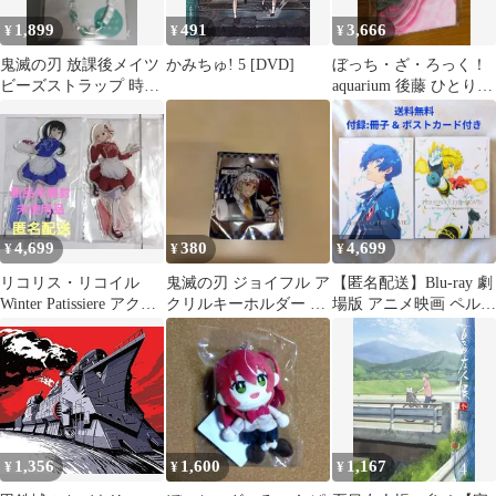
1,899
491
3,666
¥
¥
¥
鬼滅の刃 放課後メイツ
かみちゅ! 5 [DVD]
ぼっち・ざ・ろっく！
ビーズストラップ 時透
aquarium 後藤 ひとり
無一郎
フェイスタオル
4,699
380
4,699
¥
¥
¥
リコリス・リコイル
鬼滅の刃 ジョイフル ア
【匿名配送】Blu-ray 劇
Winter Patissiere アクリ
クリルキーホルダー 宇
場版 アニメ映画 ペルソ
ルスタンドまとめ
髄天元
ナ3 1〜2巻【送料無
料】
1,356
1,600
1,167
¥
¥
¥