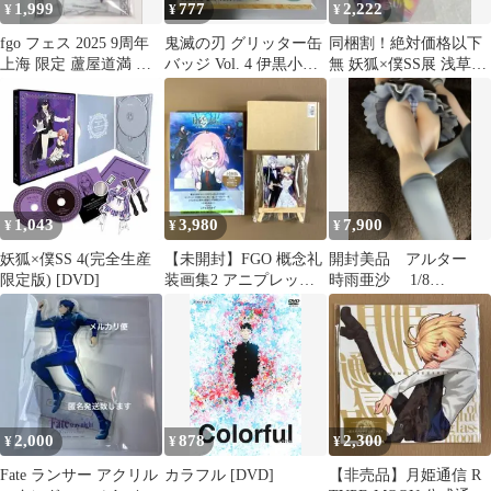
1,999
777
2,222
¥
¥
¥
fgo フェス 2025 9周年
鬼滅の刃 グリッター缶
同梱割！絶対価格以下
上海 限定 蘆屋道満 ア
バッジ Vol. 4 伊黒小芭
無 妖狐×僕SS展 浅草会
クリルスタンド
内
場 非売品 来場特典 カ
ードセット
1,043
3,980
7,900
¥
¥
¥
妖狐×僕SS 4(完全生産
【未開封】FGO 概念礼
開封美品 アルター
限定版) [DVD]
装画集2 アニプレック
時雨亜沙 1/8
ス限定版 キャンバスア
shuffle！ シャッフ
ート付
ル フィギュア
2,000
878
2,300
¥
¥
¥
Fate ランサー アクリル
カラフル [DVD]
【非売品】月姫通信 R