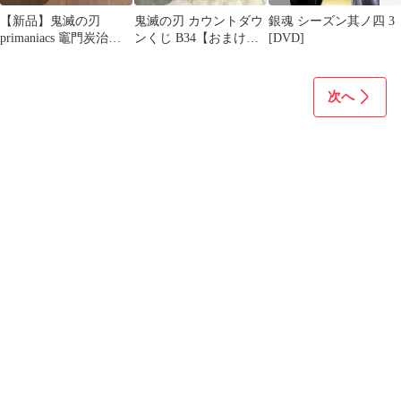
【新品】鬼滅の刃
鬼滅の刃 カウントダウ
銀魂 シーズン其ノ四 3
primaniacs 竈門炭治郎
ンくじ B34【おまけ付
[DVD]
香水 Perfume
き】
次へ