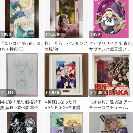
②未使用
899
4,500
499
¥
¥
¥
『ニセコイ 第1巻』Blu-
梓川 月乃 パンタジア
クビキリサイクル 青色
ray＋特典CD
制服Ver.
サヴァンと戯言遣い
2(完全生産限定版)
[Blu-ray]
1,111
3,980
19,800
¥
¥
¥
同梱割！絶対価格以下
⭐神様になった日
【未開封】遠坂凛 アー
無 妖狐×僕SS展 非売品
⭐ANIPLEX+全巻購入
チャーコスチュームver.
来場特典 下描きカード
特典 キャラファイング
Fate/stay night
①未使用
ラフ Key