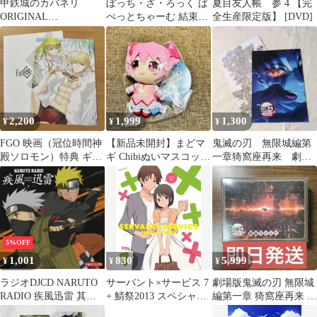
甲鉄城のカバネリ
ぼっち・ざ・ろっく ぱ
夏目友人帳 参 4 【完
ORIGINAL
ぺっとちゃーむ 結束バ
全生産限定版】 [DVD]
SOUNDTRACK
ンド 喜多郁代 ぬいぐる
みマスコット
2,200
1,999
1,300
¥
¥
¥
FGO 映画（冠位時間神
【新品未開封】まどマ
鬼滅の刃 無限城編第
殿ソロモン）特典 ギル
ギ Chibiぬいマスコット
一章猗窩座再来 劇場
ガメッシュ エルキドゥ
鹿目まどか チビヌ
入場者特典２点セット
イ ちびぬい
5%OFF
1,001
830
5,999
¥
¥
¥
ラジオDJCD NARUTO
サーバント×サービス 7
劇場版鬼滅の刃 無限城
RADIO 疾風迅雷 其の
+ 鯖祭2013 スペシャル
編第一章 猗窩座再来 楽
一
パック(完全生産限定
天購入特典 場面写かる