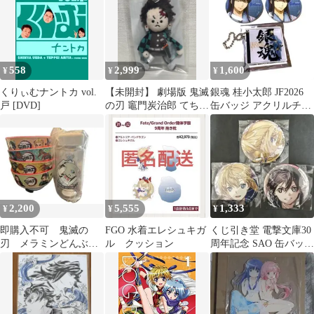
558
2,999
1,600
¥
¥
¥
くりぃむナントカ vol.
【未開封】 劇場版 鬼滅
銀魂 桂小太郎 JF2026
戸 [DVD]
の刃 竈門炭治郎 てちて
缶バッジ アクリルチャ
ちマスコット 購入特典
ーム セット
2,200
5,555
1,333
¥
¥
¥
即購入不可 鬼滅の
FGO 水着エレシュキガ
くじ引き堂 電撃文庫30
刃 メラミンどんぶり4
ル クッション
周年記念 SAO 缶バッジ
つ・クリアボトル
アリス キリト ユージオ