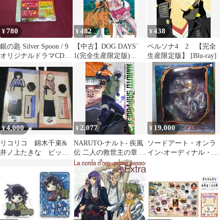
780
482
438
¥
¥
¥
銀の匙 Silver Spoon / 9
【中古】DOG DAYS´
ペルソナ4 2 【完全
オリジナルドラマCDつ
1(完全生産限定版)
生産限定版】 [Blu-ray]
き特別版
[DVD]
4,000
2,077
19,000
¥
¥
¥
リコリコ 錦木千束&
NARUTO-ナルト- 疾風
ソードアート・オンラ
井ノ上たきな ビッグ
伝 二人の救世主の章 2
イン-オーディナル・ス
アクリルスタンド コ
[DVD]
ケール- アスナ ジオ
コラボ
ラマフィギュア