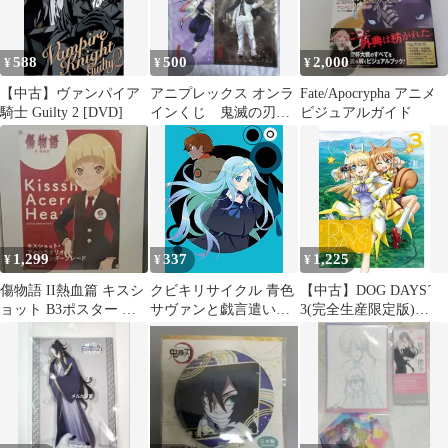
588
500
2,000
¥
¥
¥
【中古】ヴァンパイア
アニプレックス オンラ
Fate/Apocrypha アニメ
騎士 Guilty 2 [DVD]
インくじ 鬼滅の刃
ビジュアルガイド
クリアファイル2枚セッ
ト 4種まとめ
1,299
337
1,225
¥
¥
¥
傷物語 II熱血篇 キスシ
クビキリサイクル 青色
【中古】DOG DAYS´
ョット B3ポスター ア
サヴァンと戯言遣い
3(完全生産限定版)
ニプレックス
1(完全生産限定版)
[DVD]
[Blu-ray]