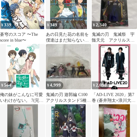
339
349
2,340
¥
¥
¥
蒼穹のスコア 〜The
あの日見た花の名前を
鬼滅の刃 鬼滅祭 宇
score in blue〜
僕達はまだ知らない。
髄天元 アクリルスタ
3 【完全生産限定版】
ンド
[DVD]
564
4,999
2,090
¥
¥
¥
俺の妹がこんなに可愛
鬼滅の刃 遊郭編 C100
「AD-LIVE 2020」第7
いわけがない。 7(完全
アクリルスタンド5種セ
巻 (蒼井翔太×浪川大輔)
生産限定版) [Blu-ray]
ット aniplex 花火
(通常版) [DVD]