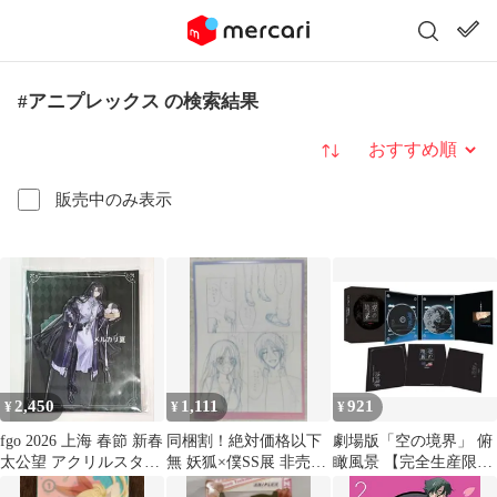
#アニプレックス の検索結果
並び替え
販売中のみ表示
2,450
1,111
921
¥
¥
¥
fgo 2026 上海 春節 新春
同梱割！絶対価格以下
劇場版「空の境界」 俯
太公望 アクリルスタン
無 妖狐×僕SS展 非売品
瞰風景 【完全生産限定
ド
来場特典 下描きカード
版】 [DVD]