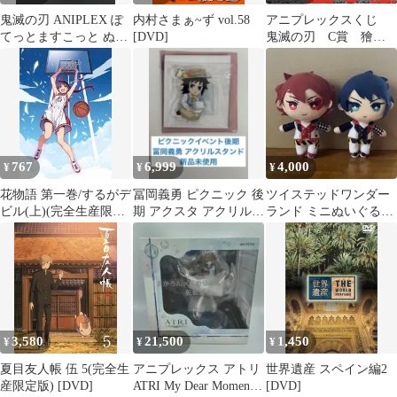
鬼滅の刃 ANIPLEX ぽ
内村さまぁ~ず vol.58
アニプレックスくじ
てっとますこっと ぬい
[DVD]
鬼滅の刃 C賞 獪
ぐるみ 不死川実弥
岳 ビッグアクリルス
タンド 我妻善逸
767
6,999
4,000
¥
¥
¥
花物語 第一巻/するがデ
冨岡義勇 ピクニック 後
ツイステッドワンダー
ビル(上)(完全生産限定
期 アクスタ アクリルス
ランド ミニぬいぐるみ
版)(Blu-ray Disc)
タンド 義勇 鬼滅の刃
エース デュース
イベント
3,580
21,500
1,450
¥
¥
¥
夏目友人帳 伍 5(完全生
アニプレックス アトリ
世界遺産 スペイン編2
産限定版) [DVD]
ATRI My Dear Moments
[DVD]