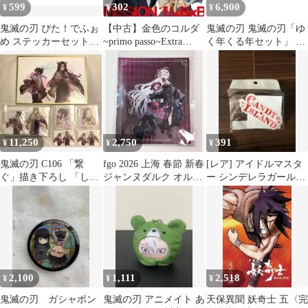
599
302
6,900
¥
¥
¥
鬼滅の刃 ぴた！でふぉ
【中古】金色のコルダ
鬼滅の刃 鬼滅の刃「ゆ
め ステッカーセット冨
~primo passo~Extra
く年くる年セット」 新
岡義勇 2枚セット シー
MISSION:B×B×B
品未開封 鬼滅ラジオ
ル
11,250
2,750
391
¥
¥
¥
鬼滅の刃 C106 「繋
fgo 2026 上海 春節 新春
[レア] アイドルマスタ
ぐ」描き下ろし 「しの
ジャンヌダルク オルタ
ー シンデレラガールズ
ぶとカナエ」B,C,D,G賞
アクリルスタンド
CANDY ISLAND
2,100
1,111
2,518
¥
¥
¥
鬼滅の刃 ガシャポン
鬼滅の刃 アニメイト あ
天保異聞 妖奇士 五〈完