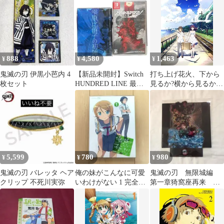
版) [Blu-ray]
た
888
4,580
1,463
¥
¥
¥
鬼滅の刃 伊黒小芭内 4
【新品未開封】Switch
打ち上げ花火、下から
枚セット
HUNDRED LINE 最終
見るか?横から見るか?
防衛学園 特典小説付き
[Blu-ray]
5,599
780
980
¥
¥
¥
鬼滅の刃 バレッタ ヘア
俺の妹がこんなに可愛
鬼滅の刃 無限城編
クリップ 不死川実弥
いわけがない 1 完全生
第一章猗窩座再来 劇
産限定版 Blu-ray
場入場者特典