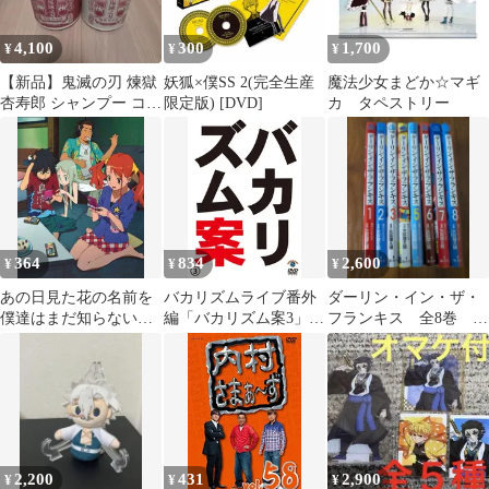
4,100
300
1,700
¥
¥
¥
【新品】鬼滅の刃 煉獄
妖狐×僕SS 2(完全生産
魔法少女まどか☆マギ
杏寿郎 シャンプー コン
限定版) [DVD]
カ タペストリー
ディショナー
primaniacs
364
834
2,600
¥
¥
¥
あの日見た花の名前を
バカリズムライブ番外
ダーリン・イン・ザ・
僕達はまだ知らない。
編「バカリズム案3」
フランキス 全8巻 初
2 【完全生産限定版】
[DVD]
版 コミックセット
[DVD]
矢吹健太朗
2,200
431
2,900
¥
¥
¥