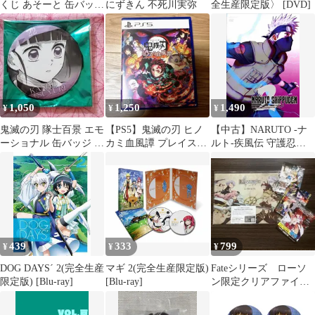
くじ あそーと 缶バッ
にずきん 不死川実弥
全生産限定版〉 [DVD]
ジ 悲鳴嶼行冥 時透
無一郎
1,050
1,250
1,490
¥
¥
¥
鬼滅の刃 隊士百景 エモ
【PS5】鬼滅の刃 ヒノ
【中古】NARUTO -ナ
ーショナル 缶バッジ カ
カミ血風譚 プレイステ
ルト-疾風伝 守護忍十
ナヲ 22
ーション5 ゲームソフ
二士の章 02 [DVD]
トステッカー
439
333
799
¥
¥
¥
DOG DAYS´ 2(完全生産
マギ 2(完全生産限定版)
Fateシリーズ ローソ
限定版) [Blu-ray]
[Blu-ray]
ン限定クリアファイ
ル 4.7.9巻ポストカー
ド FGO