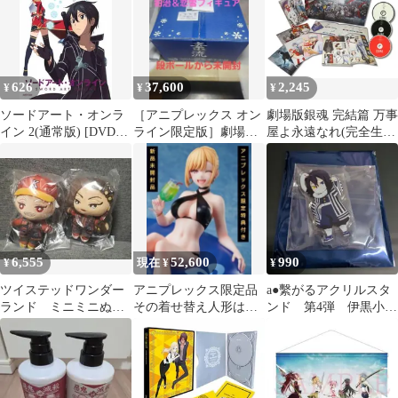
626
37,600
2,245
¥
¥
¥
ソードアート・オンラ
［アニプレックス オン
劇場版銀魂 完結篇 万事
イン 2(通常版) [DVD]
ライン限定版］劇場版
屋よ永遠なれ(完全生産
[DVD]
「鬼滅の刃」無限城編
限定版) [Blu-ray]
第一章 猗窩座
6,555
52,600
990
¥
現在 ¥
¥
ツイステッドワンダー
アニプレックス限定品
a●繫がるアクリルスタ
ランド ミニミニぬい
その着せ替え人形は恋
ンド 第4弾 伊黒小芭
ぐるみ ユニオンバー
をする 喜多川海夢 ナイ
内① ⚠️写真確認必須
スデー スカラビア
トプールver