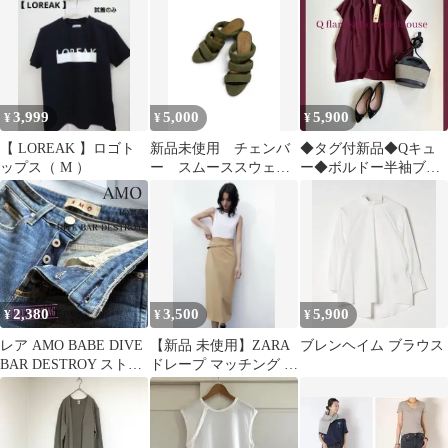
3wayバッグ
3,999
5,000
5,900
¥
¥
¥
【 LOREAK 】ロゴト
新品未使用 チェンバ
◆タグ付新品◆Qキュ
ップス（ M ）
ー スムーススウェー
ー◆ボルドー半袖ブラ
ド素材 カーキのサン
ウス◆大きいサイズ感
ダル
◆フレア◆ゆったり
2,380
3,500
5,900
¥
¥
¥
レア AMO BABE DIVE
【新品 未使用】ZARA
ブレンヘイム ブラウス
BAR DESTROY ストレ
ドレープ マッチング ワ
ートデニム 23
ンピースSキャメル/ホ
ワイト