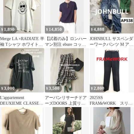
1,890
14,850
4,888
¥
¥
¥
Merge LA ×RADIATE 半
【試着のみ】ロンハー
JOHNBULL サスペンダ
袖 Tシャツ ホワイト
マン別注 ebure コット
ーワークパンツ M アメ
サイズS
ンポンチニット カラー
カジ AP538 セルビッチ
ティー
3,000
3,500
2,800
¥
¥
¥
L'appartement
アーバンリサーチドア
2025SS
DEUXIEME CLASSE T
ーズDOORS 上質リネ
FRAMeWORK スリム
シャツ
ン100%ブロックチェッ
ストレートパンツ
クスカート♪
38 黒