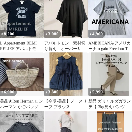
ブニット ベージュ
8,200
3,080
4,900
¥
¥
¥
L’Appartement REMI
アパルトモン 素材切
AMERICANA/アメリカ
RELIEF アパルトモン
り替え オーバーサイ
ーナto gain Freedom Tシ
レミレリーフ L
ズカットソー 半袖
ャツグレー
ブラック M とろみ
6,900
3,800
5,999
¥
¥
¥
美品★Ron Herman ロン
【今期•美品】ノースリ
新品 ガリャルダガラン
ハーマン かごバッグ
ーブ ブラウス
テ【-3kg見えパンツ】
ジャージーテーパード
パンツ 2