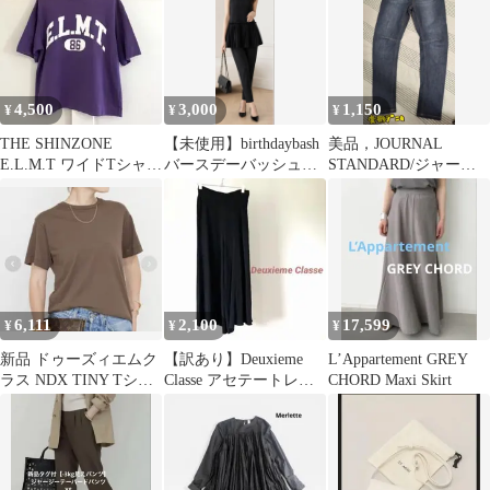
4,500
3,000
1,150
¥
¥
¥
THE SHINZONE
【未使用】birthdaybash
美品，JOURNAL
E.L.M.T ワイドTシャツ
バースデーバッシュ
STANDARD/ジャーナ
カレッジロゴ パープル
プリーツVネックトッ
ルスタンダード，イン
プス
ディゴデニム
6,111
2,100
17,599
¥
¥
¥
新品 ドゥーズィエムク
【訳あり】Deuxieme
L’Appartement GREY
ラス NDX TINY Tシャ
Classe アセテートレー
CHORD Maxi Skirt
ツ エヌディーエックス
ヨン パンツ 黒 日本製