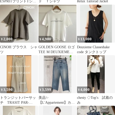
ESPRITプリントTシャ
ド Ｔシャツ
Relax Tailorad Jacket
ツ ホワイト
2,000
4,900
13,000
¥
¥
¥
CINOH ブラウス シャ
GOLDEN GOOSE ロゴ
Deuxieme Classeshake
ツ
TEE M DEUXIEME
code タンクトップ
CLASSE 美品
3,590
3,599
4,000
¥
¥
¥
トランジットパーサッ
美品✨
chesty ◇Top's 試着の
チ TRASIT PAR-
【L'Appartement】カッ
み
SUCH 麻リネンパン
トオフ ワイドデニム
ツ ベージュ