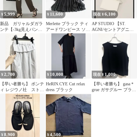
5,999
11,600
6,100
¥
¥
現在 ¥
新品 ガリャルダガラ
Merlette ブラック ティ
AP STUDIO 【ST.
ンテ【-3kg見えパン
アードワンピース ソリ
AGNI/セントアグニ】
ツ】ジャージーテーパ
マン マーレット 黒
ポケットベルトバッグ
ードパンツ XS
2,700
10,000
1,000
¥
¥
現在 ¥
【早い者勝ち】 ポンテ
HeRIN.CYE Cut relax
【早い者勝ち】 gasa＊
ィ レジウノ社 ストラ
dress ブラック
grue ガサグルー ブラッ
イプ柄 ウエストペプラ
ク カットソー タン
ム パンツ
ク
8,900
4,500
¥
¥