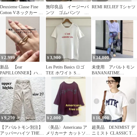
Deuxieme Classe Fine
無印良品 イージーパ
REMI RELIEF Tシャツ
Cotton Vネックカー デ
ンツ ゴムパンツ コ
ィガン
ットンパンツ 綿100％
2,999
3,900
34,000
¥
¥
¥
新品 【ear
Les Petits Basics ロゴ
未使用 アパルトモン
PAPILLONNER】ハー
TEE ホワイト S
BANANATIME
トダブルリング ゴー
FRAMeWORK
TAPERED2 PANTS 34
ルド
9,250
2,000
10,000
¥
¥
¥
【アパルトモン別注】
〈美品〉Americana ア
超美品 DENIMIST デ
アッパーハイツ THE
メリカーナ カットソー
ニミスト CLASSIC Tシ