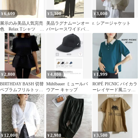
6,600
5,300
3,000
¥
¥
¥
展示のみ美品人気完売
美品ラグナムーンオー
r. シアージャケット
色 Relax Tシャツ キ
バーレースワイドパン
ャメル
ツドレスカーキ
2,800
4,800
1,999
¥
¥
¥
BIRTHDAY BASH 切替
Mühlbauer ミュールバ
ROPÉ PICNIC バイカラ
ペプラムフリルトップ
ウアー キャップ
ーレイヤード風ニット
ス半袖ニットM黒
ポロシャツ M ロペピク
12,000
2,980
3,500
¥
¥
¥