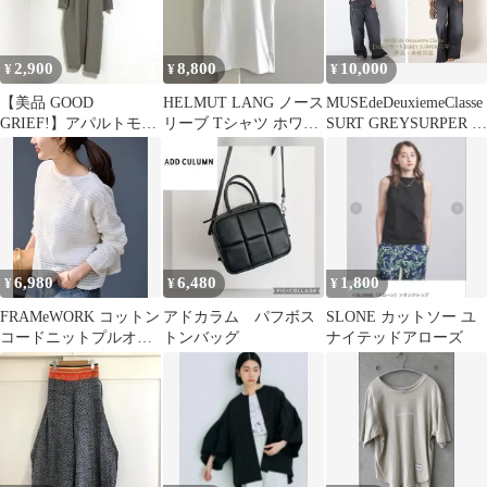
2,900
8,800
10,000
¥
¥
¥
【美品 GOOD
HELMUT LANG ノース
MUSEdeDeuxiemeClasse
GRIEF!】アパルトモン
リーブ Tシャツ ホワイ
SURT GREYSURPER バ
別注ニットカーディガ
ト S 美品 アーカイブ
ギー
ン ベージュ
6,980
6,480
1,800
¥
¥
¥
FRAMeWORK コットン
アドカラム パフボス
SLONE カットソー ユ
コードニットプルオー
トンバッグ
ナイテッドアローズ
バー