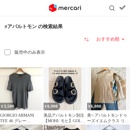
#アパルトモン の検索結果
並び替え
販売中のみ表示
3,500
6,900
6,000
¥
¥
¥
GIORGIO ARMANI
美品アパルトモン別注
美✨アパルトモンドゥ
TEE 46 グレー
【MOHI/ モヒ】GOLD
ーズイエムクラス リネ
DEUXIEMECLASSE
BUCKLE SANDAL37
ンコットンノースリー