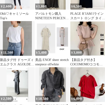
2,600
1,800
6,500
¥
¥
¥
Obli♡キャミソール
アパルトモン購入
PLAGE R’IAM Iライン
Top's
NINETEEN PERCENT
スカート ロング タイト
リブタンク 茶
ブラック 38 美品
11,500
5,400
3,000
¥
¥
¥
新品タグ付 ドゥーズィ
美品 ENOF sheer stretch
【新品タグ付き】
エムクラス AGOLDE
onepiece offwhite
COCOMOMOココモ
アシンメトリーTシャ
モ ピンク半袖ペプラ
ツ 白 S
ムトップス フリル
2,500
18,500
6,890
¥
¥
¥