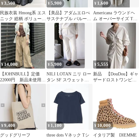
3,500
5,900
1,600
¥
¥
¥
民族衣装 Hmong系 エス
【美品】アダムエロぺ
Americana ラウンドヘ
ニック 総柄 ボリューム
サステナブル バルーン
ム オーバーサイズ Tシ
パンツモン族 古着
スリーブシャツカーデ
ャツ ベージュ日本製
ィガン
14,000
5,900
5,555
¥
¥
¥
【JOHNBULL】定価
NILI LOTAN ニリ ロー
新品 【DouDou】ギャ
22000円 新品未使用タ
タン SF スウェットパ
ザードロストワンピー
グ付き ワイドパンツ
ンツ XS ホワイト
ス ライトベージュ
9,400
1,100
10,000
¥
¥
¥
グッドグリーフ
three dots Vネック Tシ
イタリア製 DIEMME