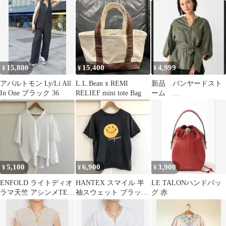
TAYLOR デニム 27
パープル Free
ャツ （MTK）
15,800
15,400
4,999
¥
¥
¥
アパルトモン Ly/Li All
L.L.Bean x REMI
新品 バンヤードスト
In One ブラック 36
RELIEF mini tote Bag
ーム
BARNYARDSTORM
バルーンスリーブブラ
ウス
5,100
6,900
3,900
¥
¥
¥
ENFOLD ライトディオ
HANTEX スマイル 半
LE TALONハンドバッ
ラマ天竺 アシンメTEE
袖スウェット ブラック
グ 赤
ホワイト 38 美品
DEUXIEMECLASSE