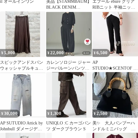
il オールインワン
美品【STAMMBAUM】
エブール ebure クリア
BLACK DENIM
RIBニット 半袖ニット
JACKET
赤 レッド リブニット
5,000
22,000
6,500
¥
¥
¥
スピックアンドスパン
カレンソロジー ジャー
AP
ウォッシャブルキュプ
ジーバルーンパンツ
STUDIO★SCENTOF イ
ラフレアスカート 36
ブラック
ンサイドスリットパン
ツ Deuxieme
30,000
1,300
2,500
¥
¥
¥
AP SUTUDIO Attick by
UNIQLO :C カーゴパン
美✨ 大人バンブーハ
Johnbull ダメージデニ
ツ ダークブラウン S
ンドルミニバッグ キ
ムパンツ
ャンパスバッグ 黒