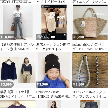
*BOYS STITCHES
ャツ ネイビー S (Mサ
ディエッメ レオパー
CLUB GG LOGO トー
イズに近い)
ド ハラコ マウンテ
ト
ンブーツ
18,000
5,100
6,800
¥
現在 ¥
¥
【新品未使用】アパル
週末オークション開催
indego africa かごバッ
トモン別注 SIMON
中 ♥︎ yori ♥︎ ドレープ
グ ETERNEL ROPE購
MILLER カットオフデ
カラーブラウス 38 M
入
ニム 27
3,990
3,900
4,800
¥
¥
¥
板谷由夏 イエナ別注
Deuxieme Classe
1LDK パールネックレ
SINME Vネック リブニ
【NIKE】新品未使用
スとブレスレットセッ
ット 長袖 ネイビー
ニット帽 ブラック
ト