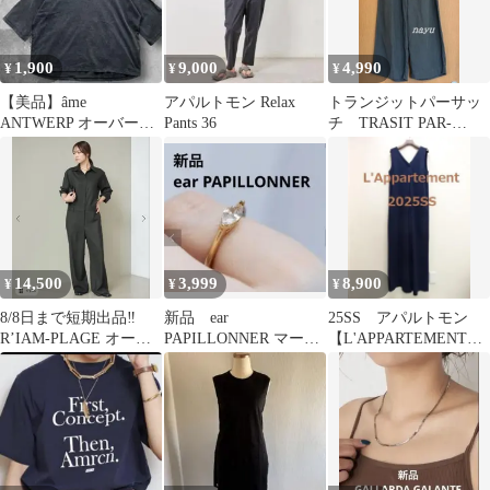
1,900
9,000
4,990
¥
¥
¥
【美品】âme
アパルトモン Relax
トランジットパーサッ
ANTWERP オーバーサ
Pants 36
チ TRASIT PAR-
イズカットソー S チャ
SUCH 麻リネンパン
コールグレー
ツ グレー
14,500
3,999
8,900
¥
¥
¥
8/8日まで短期出品‼️
新品 ear
25SS アパルトモン
R’IAM-PLAGE オール
PAPILLONNER マーキ
【L'APPARTEMENT】
インワン タグ付き4.18
スジルコニアリング
ALL IN ONE
万
ゴールド 13号