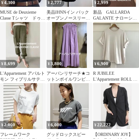
4,300
2,777
2,999
¥
¥
¥
MUSE de Deuxieme
美品IHNNイン バック
新品 GALLARDA
Classe Tシャツ ドゥー
オープンノースリーブ
GALANTE ナローショ
ズィエムクラス
黒slobeienaマメクロゴ
ートネックレス シル
ウチ
バー
8,699
3,800
6,900
¥
¥
¥
L'Appartement アパルト
アーバンリサーチ★コ
R JUBILEE
モン フィブリルサテン
ットンボイルワンピー
L'Appartement ROLL UP
カーゴパンツ 光沢感
ス ロングスリップ付
OVER TEE
き
2,000
6,000
22,222
¥
¥
¥
フレームワーク
グッドロックスピー
【ORDINARY JOY】