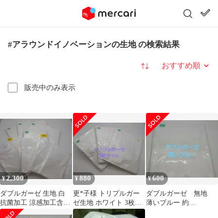
#アラウンドイノベーションの生地 の検索結果
並び替え
販売中のみ表示
2,300
880
600
¥
¥
¥
ダブルガーゼ 生地 白
更*子様 トリプルガー
ダブルガーゼ 無地
抗菌加工 涼感加工含む
ゼ生地 ホワイト 3枚セ
薄いブルー 約
9枚セット
ット
110✕50cm