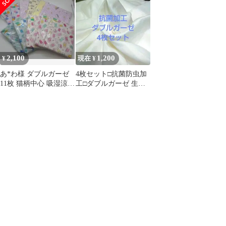
2,100
1,200
¥
現在 ¥
あ*わ様 ダブルガーゼ
4枚セット□抗菌防虫加
11枚 猫柄中心 吸湿涼感
工□ダブルガーゼ 生地
加工含む
白 高級品国産 約
110×50cm