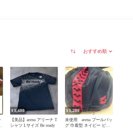
並び替え
1,400
1,280
¥
¥
ッ
【美品】arena アリーナ T
未使用 arena プールバッ
ウ
シャツ Lサイズ Be ready
グ 巾着型 ネイビー ピン
ク 即購入可 メルカリ