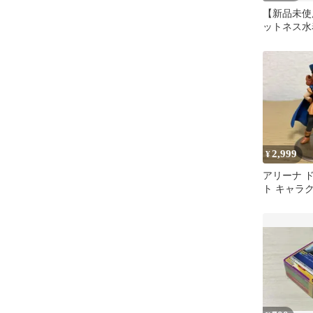
【新品未使用
ットネス水
M
2,999
¥
アリーナ 
ト キャラ
アコレクシ
1~