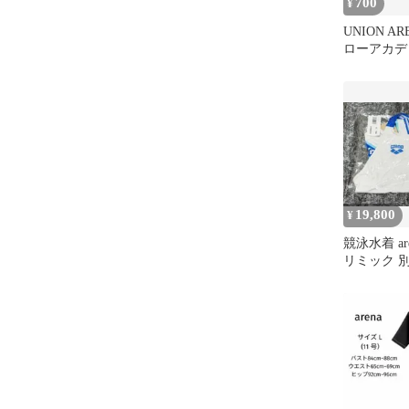
700
¥
UNION A
ローアカデ
ト ダブり
19,800
¥
競泳水着 ar
リミック 別
ホワイト 