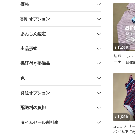
価格
割引オプション
あんしん鑑定
1,280
¥
出品形式
新品 レデ
ーナ are
保証付き整備品
ド ストレ
色
発送オプション
配送料の負担
1,600
¥
タイムセール割引率
arena アリ
4241WB 