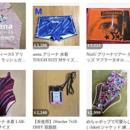
ェクトファンタズマ フロ
ム・ソフトウェア
3,200
3,222
¥
¥
ィースS アリ
arena アリーナ 水着
NiziU アリーナツアー 
na ラッシュガー
TOUGH SUIT Mサイズ
ッズ マフラータオル マ
ッチ
SAR-4123
コ
2,240
2,999
¥
¥
ーナ 水着 LAR-
【未使用】iWatcher 7x18
めちゃポップで可愛ら
Oサイズ
DHFF 双眼鏡
いJaked ジャケッド 練