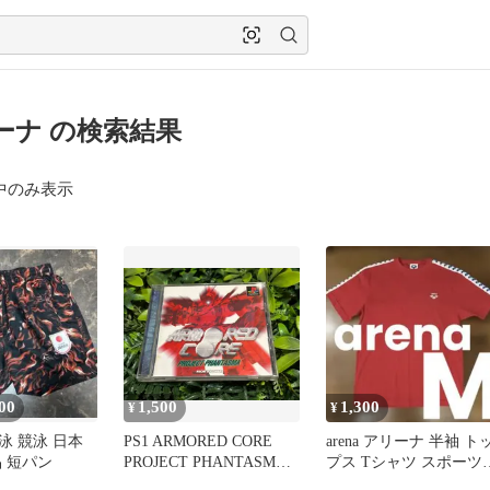
ーナ の検索結果
中のみ表示
00
1,500
1,300
¥
¥
水泳 競泳 日本
PS1 ARMORED CORE
arena アリーナ 半袖 ト
 短パン
PROJECT PHANTASMA
プス Tシャツ スポーツ
アーマード・コア プロジ
ェア サイズ M