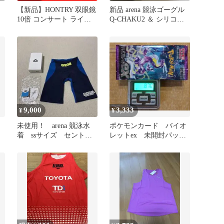
【新品】HONTRY 双眼鏡
新品 arena 競泳ゴーグル
10倍 コンサート ライブ
Q-CHAKU2 ＆ シリコン
スポーツ観戦 軽量
耳栓 2ペア
9,000
3,333
¥
¥
未使用！ arena 競泳水
ポケモンカード バイオ
着 ssサイズ セントラ
レットex 未開封パッ
ルロゴ入り
ク 金属反応あり 8.70g