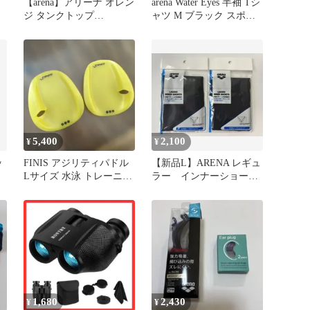
【arena】アリーナ オレン
arena Water Eyes 半袖 Tシ
ジ タンクトップ
ャツ M ブラック スポー
M✨DESCENTE デサント
ツ
5,400
2,100
¥
¥
ッ
FINIS アジリティパドル
【新品L】ARENA レギュ
Lサイズ 水泳 トレーニン
ラー インナーショーツ
グ
2枚セット（ブラック）
1,680
2,430
¥
¥