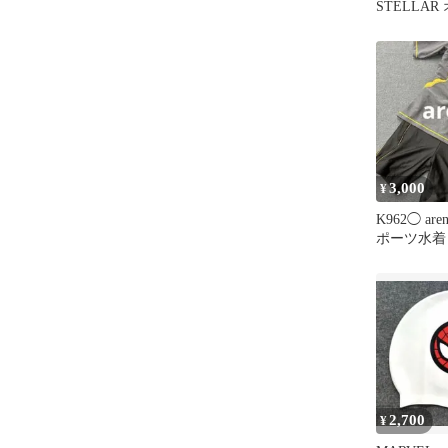
STELLA
ット帽 ボ
3,000
¥
K962◯ ar
ポーツ水着 
2,700
¥