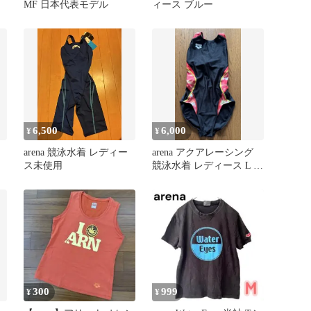
MF 日本代表モデル
ィース ブルー
6,500
6,000
¥
¥
arena 競泳水着 レディー
arena アクアレーシング
ス未使用
競泳水着 レディース L 新
品 FAR-8565W
300
999
¥
¥