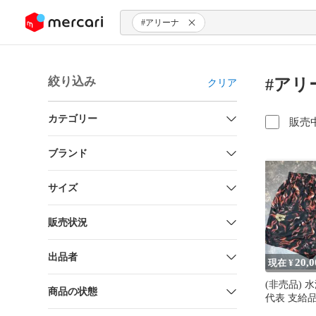
ンツにスキップ
#アリーナ
絞り込み
#アリ
クリア
カテゴリー
販売
ブランド
サイズ
販売状況
出品者
20,0
現在 ¥
(非売品) 
商品の状態
代表 支給品