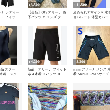
3,500
11,500
¥
¥
リーナ レディー
【美品】00's アリーナ 膝
褒められデザイン✴︎ 水
ート フィット
下パンツ M メンズ グレ
セパレート 体型カバー
ブラック
ー ナイロン Y2K
スポーツ プール 海 
ム
4,200
2,300
¥
¥
新品 スクー
新品 アリーナ フィット
arena アリーナ メンズ 
水着 スクー
ネス水着 スパッツ メン
着 ARN-0052M Sサイズ
ズ ハーフレッグ スイム
ウェア