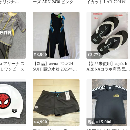
R オリジナルニ
ーズ ARN-2430 ピンク
イカット LAR-7201W
ルドー【天月】
12-13cm
8,900
3,777
¥
¥
ena アリーナ ス
【新品】arena TOUGH
【新品未使用】agnès b.
L ワンピース
SUIT 競泳水着 2026年春
ARENAコラボ商品 黒白
夏モデル
ビーチサンダル
4,990
15,000
¥
現在 ¥