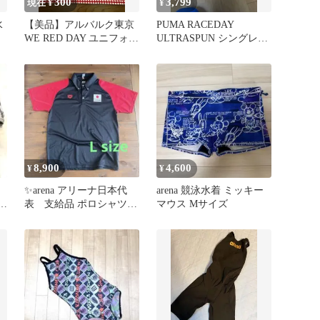
300
3,799
現在 ¥
¥
水
【美品】アルバルク東京
PUMA RACEDAY
WE RED DAY ユニフォー
ULTRASPUN シングレッ
ム
ト紫L新品定価7700円
8,900
4,600
¥
¥
✨arena アリーナ日本代
arena 競泳水着 ミッキー
ー
表 支給品 ポロシャツ
マウス Mサイズ
Lsize 激レア✨