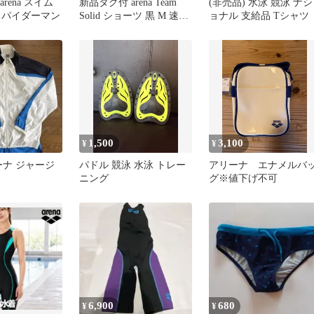
 arena スイム
新品タグ付 arena Team
(非売品) 水泳 競泳 ナシ
スパイダーマン
Solid ショーツ 黒 M 速乾
ョナル 支給品 Tシャツ
ウィメンズ
1,500
3,100
¥
¥
リーナ ジャージ
パドル 競泳 水泳 トレー
アリーナ エナメルバ
ニング
グ※値下げ不可
6,900
680
¥
¥