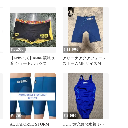
汗速乾 ドライ
ーツ （ベージュ）
3,200
11,000
¥
¥
【Mサイズ】arena 競泳水
アリーナアクアフォース
着 ショートボックス ア
ストームMF サイズM
リーナくん
8,500
9,000
¥
¥
AQUAFORCE STORM
arena 競泳練習水着 レデ