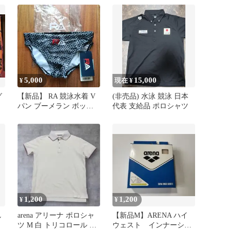
便
5,000
15,000
¥
現在 ¥
グ
【新品】 RA 競泳水着 V
(非売品) 水泳 競泳 日本
パン ブーメラン ボック
代表 支給品 ポロシャツ
ス
1,200
1,200
¥
¥
し
arena アリーナ ポロシャ
【新品M】ARENA ハイ
習
ツ M 白 トリコロール 吸
ウェスト インナーショ