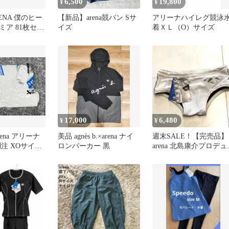
6,500
19,800
¥
¥
RENA 僕のヒー
【新品】arena競パン Sサ
アリーナハイレグ競泳
ミア 81枚セッ
イズ
着ＸＬ（O）サイズ
なし
17,000
6,480
¥
¥
ena アリーナ
美品 agnès b.×arena ナイ
週末SALE！【完売品】
注 XOサイズ
ロンパーカー 黒
arena 北島康介プロデュ
ハイカット
ス ブイタフ ＋K