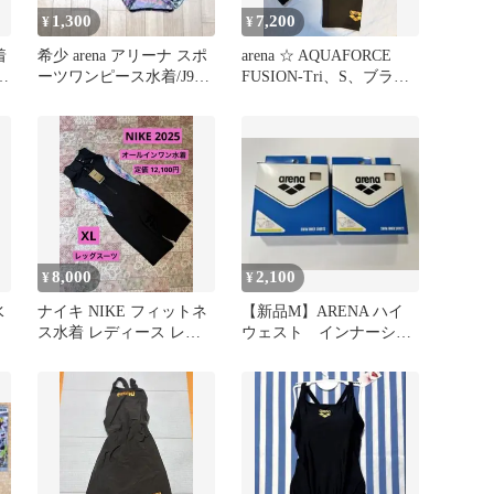
1,300
7,200
¥
¥
着
希少 arena アリーナ スポ
arena ☆ AQUAFORCE
ーツワンピース水着/J9サ
FUSION-Tri、S、ブラッ
ジ
イズ レトロ柄
ク
8,000
2,100
¥
¥
水
ナイキ NIKE フィットネ
【新品M】ARENA ハイ
ス水着 レディース レッ
ウェスト インナーショ
グスーツ
ーツ 2枚セット（ベージ
ュ）