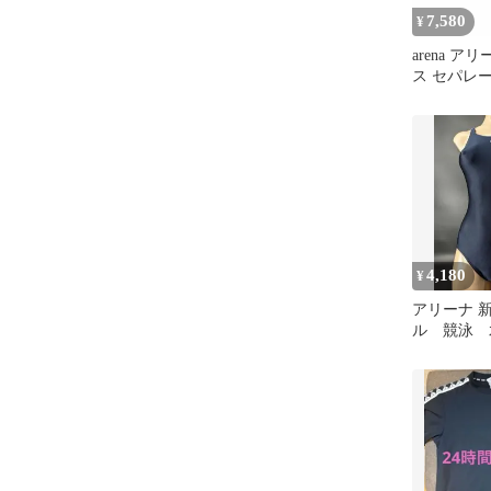
7,580
¥
arena ア
ス セパレ
ネス 水着 
4,180
¥
アリーナ 
ル 競泳 
ル 水着