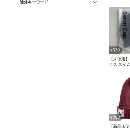
除外キーワード
520
¥
【未使用】s
クス スイ
リコンキャ
700
¥
【新品未使