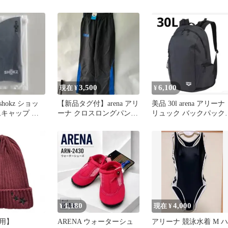
用競泳水着 サイズS
3,500
6,100
現在 ¥
¥
hokz ショッ
【新品タグ付】arena アリ
美品 30l arena アリーナ
ムキャップ シ
ーナ クロスロングパンツ
リュック バックパック
ップ
ARN-4301P SS
ブラック 黒
1,180
4,000
¥
現在 ¥
用】
ARENA ウォーターシュ
アリーナ 競泳水着 M ハ