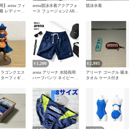
】arena フィ
arena競泳水着アクアフォ
競泳水着
着 レディース
ース フュージョン2 ARN-
7010WN
1,280
2,995
¥
¥
ドラゴンクエス
arena アリーナ 水陸両用
アリーナ ゴーグル 吸水
クターフィギュ
ハーフパンツ ネイビー L
タオル ケース付き
ョン~天空編
スイムパンツ 膝上丈