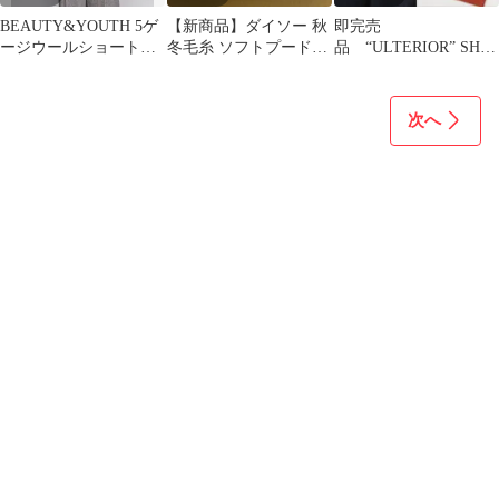
BEAUTY&YOUTH 5ゲ
【新商品】ダイソー 秋
即完売
ージウールショートV
冬毛糸 ソフトプードル
品 “ULTERIOR” SH-
ネックカーディガン ベ
アクア 6個セット 新品
CARDIGAN BLACK S
ージュ
未使用
サイズ
次へ