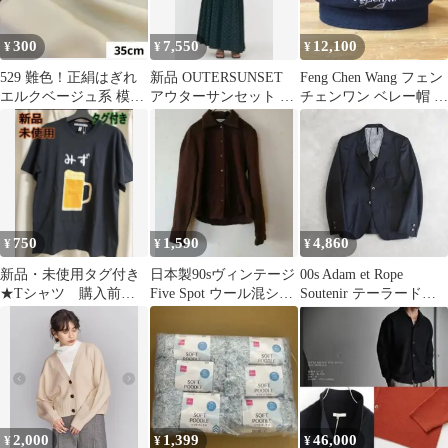
300
7,550
12,100
¥
¥
¥
529 難色！正絹はぎれ
新品 OUTERSUNSET
Feng Chen Wang フェン
エルクベージュ系 模様
アウターサンセット ス
チェンワン ベレー帽 ウ
織柄生地 35cm
ウィッチングギャザー
ール ラビット 黒
スカート
750
1,590
4,860
¥
¥
¥
新品・未使用タグ付き
日本製90sヴィンテージ
00s Adam et Rope
★Tシャツ 購入前に
Five Spot ウール混シャ
Soutenir テーラードジ
必ずコメントに枚数を
ツ ブラウン
ャケット 40
書いて下さい 在庫２
2,000
1,399
46,000
¥
¥
¥