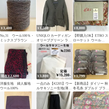
3,400
1,500
8,000
¥
¥
¥
No,31 ウール100％・
UNIQLO カーディガン
【即購入OK】ETRO ス
ミックスブラウン
オリーブグリーン ラム
ローケット ウール
860g
ズウール 古着 ヴィンテ
140×70cm
ージ
2,600
3,800
1,799
現在 ¥
¥
¥
洋服生地 婦人服地
一点のみ【#2205】ウー
【新商品】ダイソー 秋
ウール100%
ルサキソニー生地(薄ク
冬毛糸 ダプルド ブラウ
リーム) 約110㎝
ン 8個セット 新品未使
用