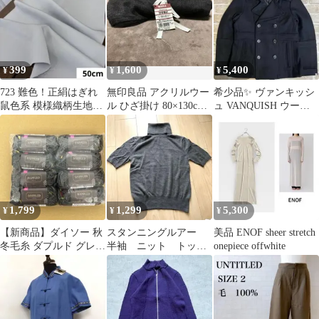
399
1,600
5,400
¥
¥
¥
723 難色！正絹はぎれ
無印良品 アクリルウー
希少品✨ ヴァンキッシ
鼠色系 模様織柄生地
ル ひざ掛け 80×130cm
ュ VANQUISH ウー
50cm
ブラウン 新品タグ付き
ル ピーコート メン
ズ Ｓ 黒
1,799
1,299
5,300
¥
¥
¥
【新商品】ダイソー 秋
スタンニングルアー
美品 ENOF sheer stretch
冬毛糸 ダプルド グレー
半袖 ニット トップ
onepiece offwhite
8個セット 新品未使用
ス
★