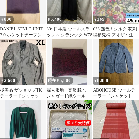
800
5,400
365
¥
¥
¥
DANIEL STYLE UNIT
80s 日本製 ウールスラ
623 難色！シルク 花刺
3.0 ポケットチーフシル
ックス クラシック W78
繍柄織柄 アオザイ生地
クウールイタリア製
45cm
2,600
5,800
8,888
¥
現在 ¥
¥
極美品 ザショップTK
婦人服地 高級服地
ABOHOUSE ウールテ
テーラードジャケット
ジャガード織ウール
ーラードジャケット
シャイニーウール グレ
高級生地
ー XL