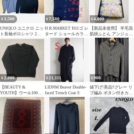
3,500
7,580
4,600
¥
¥
¥
UNIQLO ユニクロ ニッ
H.R.MARKET Hロゴ レ
【新品未使用】 羊毛混
ト長袖ポロシャツ 2枚
タード ショールカラー
肌掛ふとん アンジュ
セット グレー ブラック
ベスト カーディガン L
140×190 シングル 日本
製
2,000
21,111
900
¥
¥
¥
【BEAUTY &
LIDNM Beaver Double-
値下げ!美品‼︎グレー リ
YOUTH】ウール100%
faced Trench Coat S
ブ編み ボタン付きカー
クルーネックニット S
ディガン セーター
サイズ
K516