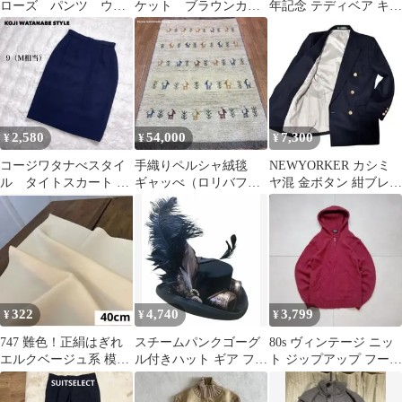
ローズ パンツ ウー
ケット ブラウンカー
年記念 テディベア キー
ル ベージュ
キ 美品 あったか
ホルダー チャーム
OL お仕事
2,580
54,000
7,300
¥
¥
¥
コージワタナべスタイ
手織りペルシャ絨毯
NEWYORKER カシミ
ル タイトスカート ツ
ギャッべ（ロリバフ
ヤ混 金ボタン 紺ブレ
イード調 ネイビー ウー
ト）1㎡ 新品
9AR ダブル
ル混 上品 9
125×82cm
322
4,740
3,799
¥
¥
¥
747 難色！正絹はぎれ
スチームパンクゴーグ
80s ヴィンテージ ニッ
エルクベージュ系 模様
ル付きハット ギア フェ
ト ジップアップ フーデ
織柄生地 40cm
ザー 羽 ブラック 57cm
ィー モヘア ウール 古
着