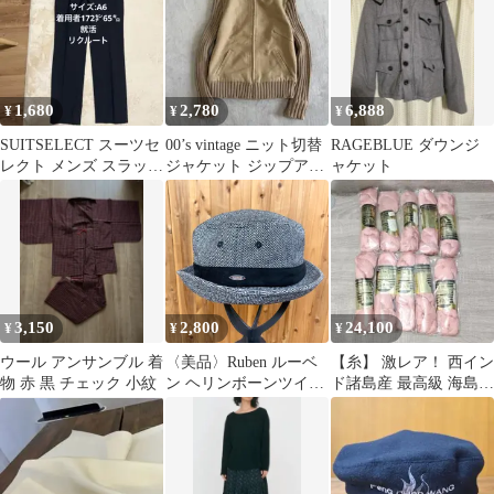
1,680
2,780
6,888
¥
¥
¥
SUITSELECT スーツセ
00’s vintage ニット切替
RAGEBLUE ダウンジ
レクト メンズ スラック
ジャケット ジップアッ
ャケット
ス 就活
プ アメカジ 古着
3,150
2,800
24,100
¥
¥
¥
ウール アンサンブル 着
〈美品〉Ruben ルーベ
【糸】 激レア！ 西イン
物 赤 黒 チェック 小紋
ン ヘリンボーンツイー
ド諸島産 最高級 海島綿
ド生地 ポークパイハッ
100% 10束 セット 人気
ト 帽子 グレー カジュ
アル お洒落 上品 ウー
ル ポリエステル ポリウ
レタン コットン