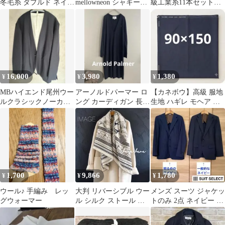
冬毛糸 ダプルド ネイビ
mellowneon シャギーロ
級工業糸11本セットカ
ー 8個セット 新品未使
ングコート ブラウン
シミヤ混・ウール・リ
用
FREE
ネン・ブークレ
16,000
3,980
1,380
¥
¥
¥
MBハイエンド尾州ウー
アーノルドパーマー ロ
【カネボウ】高級 服地
ルクラシックノーカラ
ング カーディガン 長袖
生地 ハギレ モヘア ウ
ーJKT
ネイビー 海外 ブランド
ール混 ネイビー 約
90×150
1,700
9,866
1,780
¥
¥
¥
ウール♪ 手編み レッ
大判 リバーシブル ウー
メンズ スーツ ジャケッ
グウォーマー
ル シルク ストール シ
トのみ 2点 ネイビー 紺
ョール 両面同柄 白 黒
色 オールシーズン
羊毛