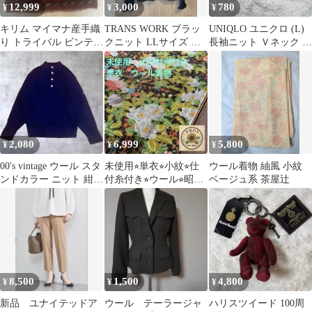
12,999
3,000
780
¥
¥
¥
キリム マイマナ産手織
TRANS WORK ブラッ
UNIQLO ユニクロ (L)
り トライバル ビンテー
クニット LLサイズ フ
長袖ニット Ｖネック シ
ジ 96x99cm maimana
リル付き
ンプル ウール100％
2,080
6,999
5,800
¥
¥
¥
00's vintage ウール スタ
未使用⭐︎単衣⭐︎小紋⭐︎仕
ウール着物 紬風 小紋
ンドカラー ニット 紺
付糸付き⭐︎ウール⭐︎昭和
ベージュ系 茶屋辻
アーカイブy2k
レトロ大正ロマン⭐︎花柄
総柄 普段着
8,500
1,500
4,800
¥
¥
¥
新品 ユナイテッドア
ウール テーラージャ
ハリスツイード 100周