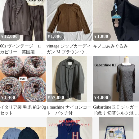
枚セット
黒M
12,000
1,080
1,080
¥
¥
¥
60s ヴィンテージ ロ
vintage ジップカーディ
キノコあみぐるみ
カビリー 英国製 ス
ガン M ブラウン ウー
トライプ TALON サ
ル100% ノームコア
マーウール
1,400
57,880
4,000
¥
¥
¥
イタリア製 毛糸 約240g
a machine ナイロンコー
Gabardine K.T ジャガー
セット
ト バッチ付
ド織り 切替シルク混 ワ
ンピース ドレス サイズ
9 AA2-15