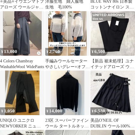
⭐️美品⭐️イウエンマトフ
洋服生地 婦人服地
BLUE WAY 80s 日本製
アローズ ウールジャケ
生地 毛100%
コットンナイロン スラ
ット グレー 通勤 カジ
ックス W80
ュアル
13,000
2,760
6,500
¥
¥
¥
4 Colors Chambray
手編みウールセーター
【新品 裾未処理】ユナ
WashableWool WidePants
やさしいグレー×オフホ
イテッドアローズ ウー
ワイト／子ども用 ポケ
ル スラックス 44
ットあり
1,050
14,000
6,530
¥
¥
¥
UNIQLO ユニクロ
23区 スーパーファイン
美品O'NEIL OF
NEWYORKER ニュー
ウール タートルネック
DUBLIN ウール100%
ヨーカー スラックス2
ニット ブラック 38
キルトラップスカート