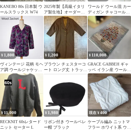
KANEBO 80s 日本製 ウ
2025年製【高級イタリ
​ワールド ウール混 カー
ールスラックス W74
ア製生地】オーダーメ
ディガン チャコールグ
イドスーツ ネイビー
レー ベーシック M カ
LL相当
ジュアル
1,800
1,200
110,000
¥
¥
¥
ヴィンテージ 花柄 モヘ
ブラウン チェスターコ
GRACE GABBEH ギャ
ア調 ウールジャケット
ート ロング丈 トラッド
ッベ イラン産 ウール
M パープル 古着
カジュアル
63×94cm 30万④
11,000
1,980
400
¥
¥
現在 ¥
RECKNIT 60sレタード
リボン付き ウールベレ
ケーブル編み ニットマ
ニット セーター L
ー帽 ブラック
フラー ホワイト系 ウー