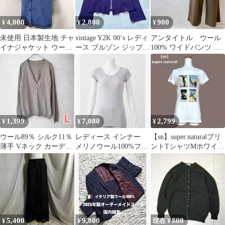
4,000
2,800
900
¥
¥
¥
未使用 日本製生地 チャ
vintage Y2K 00‘s レディ
アンタイトル ウール
イナジャケット ウール
ース ブルゾン ジップ
100% ワイドパンツ カ
85% M 裏地付 タグ 香
ニット
ーキブラウン 日本製
港土産
ウエストゴム
1,399
7,080
2,799
¥
¥
¥
ウール89％ シルク11％
レディース インナー
【sn】super.naturalプリ
薄手 Vネック カーディ
メリノウール100%フレ
ントTシャツMホワイ
ガン L グレージュ 羽織
ンチスリーブ グレー フ
ト 新品 b6e029
ァクトリエ
5,400
9,800
800
¥
¥
現在 ¥