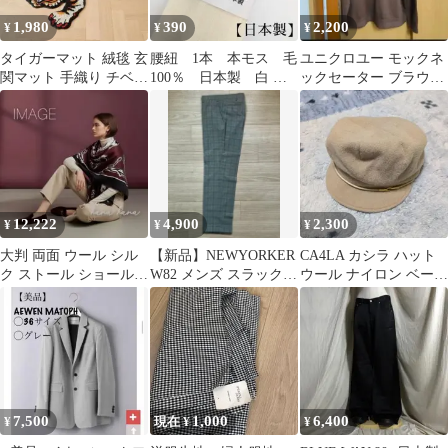
1,980
390
2,200
¥
¥
¥
タイガーマット 絨毯 玄
腰紐 1本 本モス 毛
ユニクロユー モックネ
関マット 手織り チベタ
100％ 日本製 白 着
ックセーター ブラウン
ンラグ 厚手 アジアン
物 浴衣 和装小物237
XL ニット ウール100
オシャレ
12,222
4,900
2,300
¥
¥
¥
大判 両面 ウール シル
【新品】NEWYORKER
CA4LA カシラ ハット
ク ストール ショール
W82 メンズ スラックス
ウール ナイロン ベージ
黒 ブラック ボルドー
チェック ライトグレー
ュ 極美品
⚠️注有
7,500
1,000
6,400
¥
現在 ¥
¥