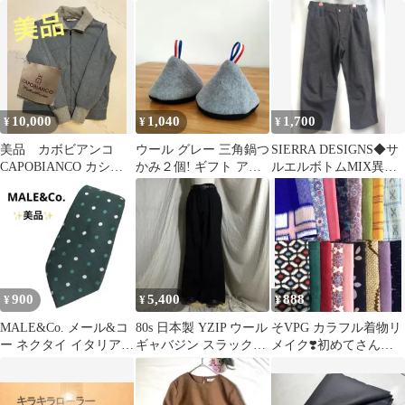
ル
10,000
1,040
1,700
¥
¥
¥
美品 カボビアンコ
ウール グレー 三角鍋つ
SIERRA DESIGNS◆サ
CAPOBIANCO カシミ
かみ２個! ギフト アウ
ルエルボトムMIX異素
ア ジャンパー M 2way
トドア ハンドメイド 電
材メンズ極美品
子レンジ
900
5,400
888
¥
¥
¥
MALE&Co. メール&コ
80s 日本製 YZIP ウール
そVPG カラフル着物リ
ー ネクタイ イタリア製
ギャバジン スラックス
メイク❣️初めてさんセ
ヘリンボーン ドット柄
W88
ット❣️17×22〜28cm 17
緑
種