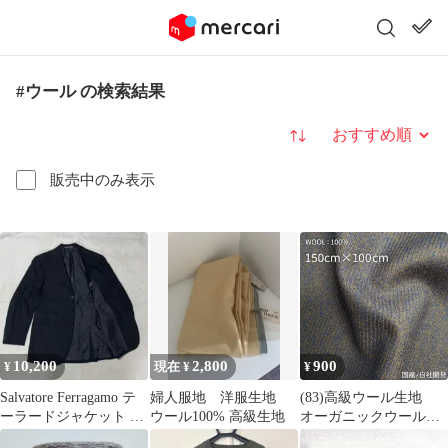
#ウール の検索結果
並び替え
販売中のみ表示
10,200
2,800
900
¥
現在 ¥
¥
Salvatore Ferragamo テ
婦人服地 洋服生地
(83)高級ウール生地
ーラードジャケット ウ
ウール100% 高級生地
オーガニックウール杢
ールカシミヤ
カルゼメルトン