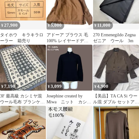
27,900
5,000
11,000
¥
¥
¥
タイホウ キラキラロ
アドーア ブラウス 毛
270 Ermenegildo Zegna
ーラー 箱売り
100% レイヤードデザ
ゼニア ウール 3m
イン 長袖 日本製
7,190
3,099
4,900
¥
¥
¥
3F 最高級 カシミヤ混
Josephine created by
【美品】TA CA Si ウー
ウール毛布 ブランケッ
Miwa ニット カシミ
ル混 ダブル セットアッ
ト 100%毛 日本製
ア 毛 S 黒
プ ノーカラージャケッ
ト