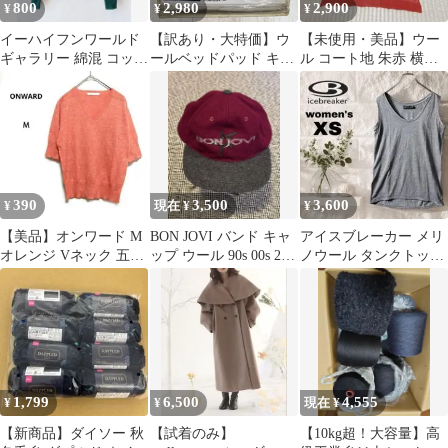
800
2,980
2,900
¥
¥
¥
イーハイフンワールド
【訳あり・大特価】ウ
【未使用・美品】ウー
ギャラリー 綿混 コット
ールベッドパッド キン
ル コート地 朱赤 横段
ン 濃緑 薄手 ニットカ
グサイズ
柄 反物 呉服店在庫品
ーディガンF
（180×197cm）洗える
天然素材 CH-P702K
390
3,500
3,600
¥
現在 ¥
¥
【美品】オンワード М
BON JOVI バンド キャ
アイスブレーカー メリ
オレンジ Vネック 五分
ップ ウール 90s 00s 2ト
ノウール タンクトップ
袖ニット 綿 毛 肌触り
ーン
XS グレー Cool-Lite
◎ 上品
1,799
6,500
4,555
¥
¥
現在 ¥
【新商品】ダイソー 秋
【試着のみ】
【10kg超！大容量】高