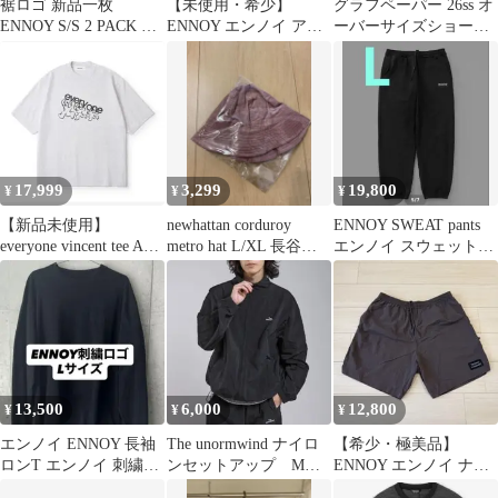
裾ロゴ 新品一枚
【未使用・希少】
グラフペーパー 26ss オ
ENNOY S/S 2 PACK T-
ENNOY エンノイ アロ
ーバーサイズショーツ
SHIRT BLACK
マキャンドル スタイリ
ブラック 1
スト私物
17,999
3,299
19,800
¥
¥
¥
【新品未使用】
newhattan corduroy
ENNOY SWEAT pants
everyone vincent tee ASH
metro hat L/XL 長谷川
エンノイ スウェットパ
XLサイズ
昭雄
ンツ 黒L
13,500
6,000
12,800
¥
¥
¥
エンノイ ENNOY 長袖
The unormwind ナイロ
【希少・極美品】
ロンT エンノイ 刺繍ロ
ンセットアップ Mサ
ENNOY エンノイ ナイ
ゴ
イズ
ロンショーツ Lサイズ