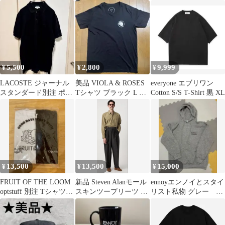
5,500
2,800
9,999
¥
¥
¥
LACOSTE ジャーナル
美品 VIOLA & ROSES
everyone エブリワン
スタンダード別注 ポロ
Tシャツ ブラック L ヴ
Cotton S/S T-Shirt 黒 XL
シャツ 黒 ブラック
ィオラアンドローゼス
13,500
13,500
15,000
¥
¥
¥
FRUIT OF THE LOOM
新品 Steven Alanモール
ennoyエンノイとスタイ
optstuff 別注 Tシャツ
スキンツープリーツ ス
リスト私物 グレー パ
XL
ラックス L
ーカー