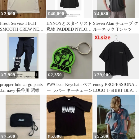
2,600
40,000
4,680
¥
¥
¥
Fresh Servise TECH
ENNOYとスタイリスト
Steven Alan チューブ ク
SMOOTH CREW NECK
私物 PADDED NYLON
ルーネック Tシャツ
ホワイト
HOODIE BLACK
7,999
2,350
29,000
¥
¥
¥
propper bdu cargo pants
PWA bear Keychain ベア
ennoy PROFESSIONAL
3xl navy 長谷川 昭雄
ー ラバー キーチェーン
LOGO T-SHIRT BLACK
XL
7,500
5,000
5,500
¥
¥
¥