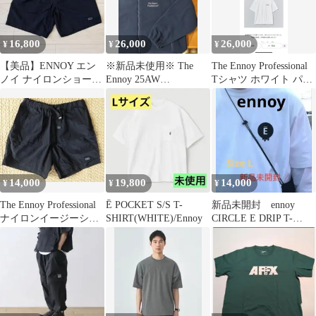
16,800
26,000
26,000
¥
¥
¥
【美品】ENNOY エン
※新品未使用※ The
The Ennoy Professional
ノイ ナイロンショーツ
Ennoy 25AW
Tシャツ ホワイト パー
ブラック L SS23 完売品
FleeceJacket M
プル S
14,000
19,800
14,000
¥
¥
¥
The Ennoy Professional
Ē POCKET S/S T-
新品未開封 ennoy
ナイロンイージーショ
SHIRT(WHITE)/Ennoy
CIRCLE E DRIP T-
ーツMサイズ
SHIRT