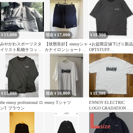
入手困難
13,000
17,000
18,900
¥
現在 ¥
¥
みやがわスポーツスタ
【状態良好】ennoyシャ
⭐︎お盆限定値下げ☆新品
イリスト私物サコッシ
カナイロンショートパ
OPTSTUFF
ュコウイチロウ
ンツ ネイビー XL 25ss
DRAWSTRINGBORDER
Tシャツ
15,000
18,000
11,300
¥
現在 ¥
¥
the ennoy professional ロ
ennoy Tシャツ
ENNOY ELECTRIC
ンT ブラウン
LOGO GRADATION SS
TEE XL