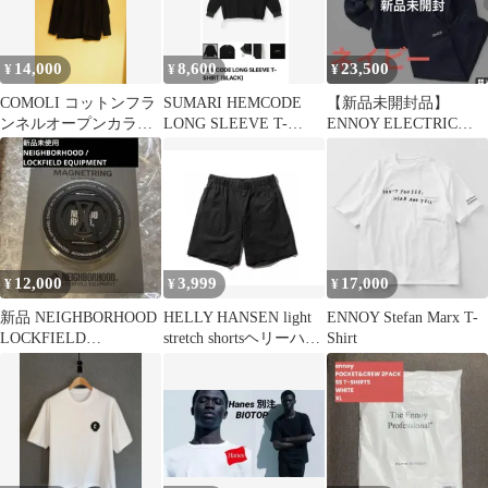
14,000
8,600
23,500
¥
¥
¥
COMOLI コットンフラ
SUMARI HEMCODE
【新品未開封品】
ンネルオープンカラー
LONG SLEEVE T-
ENNOY ELECTRIC
シャツ(2016 wism別注)
SHIRT BLACK
LOGO スウェット
SETUP
12,000
3,999
17,000
¥
¥
¥
新品 NEIGHBORHOOD
HELLY HANSEN light
ENNOY Stefan Marx T-
LOCKFIELD
stretch shortsヘリーハン
Shirt
MAGNETRING 黒
セン