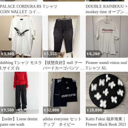
PALACE CORDURA RS
Tシャツ
DOUBLE RAINBOUU ×
COIN WALLET コイン
monkey time オープンカ
ケース パレス
ラーシャツ
3,300
5,555
6,200
¥
¥
¥
dubbing Tシャツ モスラ
【状態良好】null テー
Pioneer sound.vision.soul
Lサイズ 白
パードカーゴパンツ ブ
Tシャツ XL
ラック XL beams好き
に
9,500
32,000
20,000
¥
¥
¥
【order】Loose denim
adidas everyone セット
Kaito Fukui 福井海東｜
pants one wash
アップ ネイビー
Flower Black Book 2021