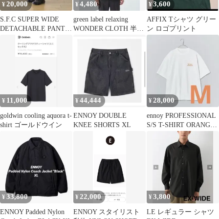
20,000
4,480
3,600
¥
¥
¥
S.F.C SUPER WIDE
green label relaxing
AFFIX Tシャツ グリー
DETACHABLE PANTS
WONDER CLOTH 半袖
ン ロゴプリント
ブラック M
Tシャツ
11,000
44,444
28,000
¥
¥
¥
goldwin cooling aquora t-
ENNOY DOUBLE
ennoy PROFESSIONAL
shirt ゴールドウイン
KNEE SHORTS XL
S/S T-SHIRT ORANGE
M
33,800
22,000
3,800
¥
¥
¥
ENNOY Padded Nylon
ENNOY スタイリスト
LE レギュラー シャツ