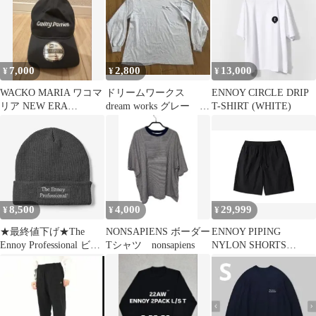
7,000
2,800
13,000
¥
¥
¥
WACKO MARIA ワコマ
ドリームワークス
ENNOY CIRCLE DRIP
リア NEW ERA
dream works グレー 長
T-SHIRT (WHITE)
9TWENTY ニューエラ
袖 XL
8,500
4,000
29,999
¥
¥
¥
★最終値下げ★The
NONSAPIENS ボーダー
ENNOY PIPING
Ennoy Professional ビー
Tシャツ nonsapiens
NYLON SHORTS
ニー グレー
Black/Black