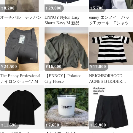
8,200
29,000
5,700
¥
¥
¥
オーチバル チノパン
ENNOY Nylon Easy
ennoy エンノイ パッ
Shorts Navy M 新品
クT カーキ Tシャツ
S
24,500
16,000
17,000
¥
¥
¥
The Ennoy Professional
【ENNOY】Polartec
NEIGHBORHOOD
ナイロンショーツ M
City Fleece
AGNES B BODER
CREWNECK SS
11,690
7,650
19,800
¥
¥
¥