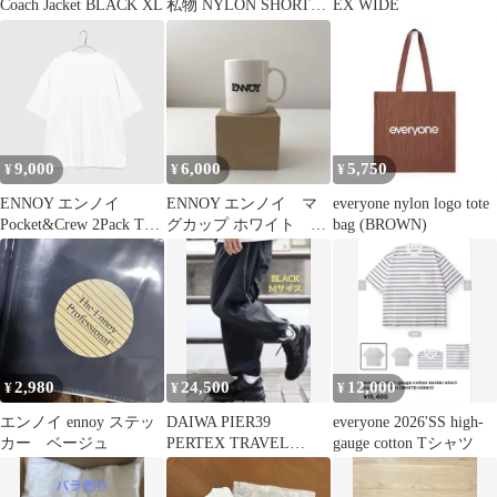
Coach Jacket BLACK XL
私物 NYLON SHORTS
EX WIDE
ブラック M
9,000
6,000
5,750
¥
¥
¥
ENNOY エンノイ
ENNOY エンノイ マ
everyone nylon logo tote
Pocket&Crew 2Pack Tシ
グカップ ホワイト 箱
bag (BROWN)
ャツ ホワイト L
付き
2,980
24,500
12,000
¥
¥
¥
エンノイ ennoy ステッ
DAIWA PIER39
everyone 2026'SS high-
カー ベージュ
PERTEX TRAVEL
gauge cotton Tシャツ
PANTS ブラック M