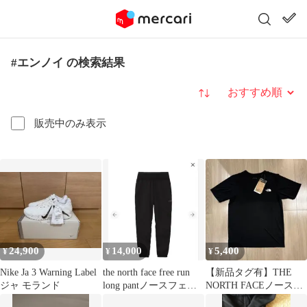
#エンノイ の検索結果
並び替え
販売中のみ表示
24,900
14,000
5,400
¥
¥
¥
Nike Ja 3 Warning Label
the north face free run
【新品タグ有】THE
ジャ モランド
long pantノースフェイ
NORTH FACEノースフ
ス
ェイス メランジクルー