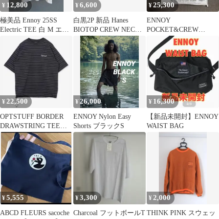
12,800
6,600
25,300
¥
¥
¥
極美品 Ennoy 25SS
白黒2P 新品 Hanes
ENNOY
Electric TEE 白 M エン
BIOTOP CREW NECK
POCKET&CREW
ノイ 即完売
T-SHIRTS
2PACK T-SHIRTS 白
XL
22,500
26,000
16,300
¥
¥
¥
OPTSTUFF BORDER
ENNOY Nylon Easy
【新品未開封】ENNOY
DRAWSTRING TEE
Shorts ブラックS
WAIST BAG
2XL
5,555
3,300
2,000
¥
¥
¥
ABCD FLEURS sacoche
Charcoal フットボールT
THINK PINK スウェッ