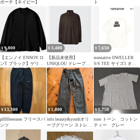
ポーチ【ネイビー】
ト
9,800
3,400
7,650
¥
¥
¥
【エンノイ ENNOY ロ
【新品未使用】
nonnative DWELLER
ンT ブラック】ゲリラ
UNIQLOU ドレープシ
S/S TEE サイズ1 オフ
販売 Mサイズ 新品未使
ャツ Dark Brown L最終
ホワイト
用
値下げ
13,300
1,800
1,750
¥
¥
¥
plllllleeeasse フリースパ
info.beauty&youthオリ
tone トーン コットン
ンツ
ーブグリーン ストレー
ティー グレー
トデニムパンツ