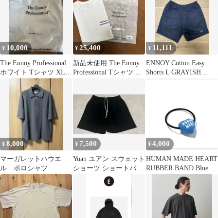
10,000
25,400
11,111
¥
¥
¥
The Ennoy Professional
新品未使用 The Ennoy
ENNOY Cotton Easy
ホワイト Tシャツ XLサ
Professional Tシャツ M
Shorts L GRAYISH
イズ
サイズ
NAVY
8,000
7,500
4,000
¥
¥
¥
マーガレットハウエ
Yuan ユアン スウェット
HUMAN MADE HEART
ル ポロシャツ
ショーツ ショートパン
RUBBER BAND Blue ヘ
ツ ブラック フリーサイ
アゴム
ズ