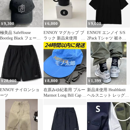
9,300
6,000
9,000
¥
¥
¥
極美品 SafeHouse
ENNOY マグカップ ブ
ENNOY エンノイ S/S
Bootleg Black フェード
ラック 新品未使用 箱
2Pack Tシャツ 裾ネー
加工キャップ 黒
付き
ム ブラック M 新品
28,000
8,800
1,399
¥
¥
¥
ENNOY ナイロンショ
在原みゆ紀着用 ブルー
新品未使用 Healthknit
ーツ
Marmot Long Bill Cap キ
ヘルスニット レッグウ
ャップ
ェア ソックス 靴下