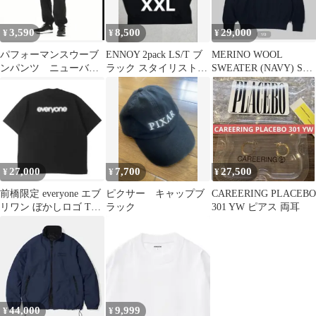
3,590
8,500
29,000
¥
¥
¥
パフォーマンスウーブ
ENNOY 2pack LS/T ブ
MERINO WOOL
ンパンツ ニューバラ
ラック スタイリスト私
SWEATER (NAVY) Sサ
ンス Mサイズ
物 everyone
イズ
27,000
7,700
27,500
¥
¥
¥
前橋限定 everyone エブ
ピクサー キャップブ
CAREERING PLACEBO
リワン ぼかしロゴ Tシ
ラック
301 YW ピアス 両耳
ャツ Lサイズ
44,000
9,999
¥
¥