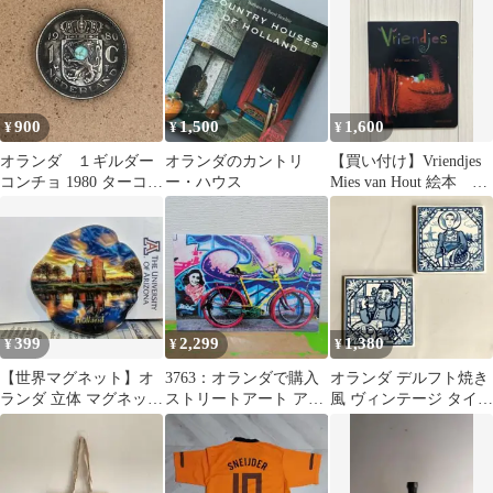
ッグ エコバッグ
900
1,500
1,600
¥
¥
¥
オランダ １ギルダー
オランダのカントリ
【買い付け】Vriendjes
コンチョ 1980 ターコイ
ー・ハウス
Mies van Hout 絵本 オ
ズ
ランダ
399
2,299
1,380
¥
¥
¥
【世界マグネット】オ
3763：オランダで購入
オランダ デルフト焼き
ランダ 立体 マグネット
ストリートアート アー
風 ヴィンテージ タイル
海外
トボード グラフィティ
2枚セット ミニコース
ター