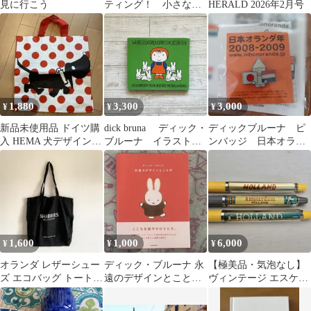
見に行こう
ティング！ 小さな世
HERALD 2026年2月号
界 世界の民族大集
合❣️ 生地
1,880
3,300
3,000
¥
¥
¥
新品未使用品 ドイツ購
dick bruna ディック・
ディックブルーナ ピ
入 HEMA 犬デザイン
ブルーナ イラスト
ンバッジ 日本オラン
エコバッグ 赤
動物 オランダ
ダ年 2008-2009
1,600
1,000
6,000
¥
¥
¥
オランダ レザーシュー
ディック・ブルーナ 永
【極美品・気泡なし】
ズ エコバッグ トートバ
遠のデザインとこと
ヴィンテージ エスケセ
ッグ ブラック ユーロ古
ば ミッフィー
ン フローティングペン
着
オランダ3本