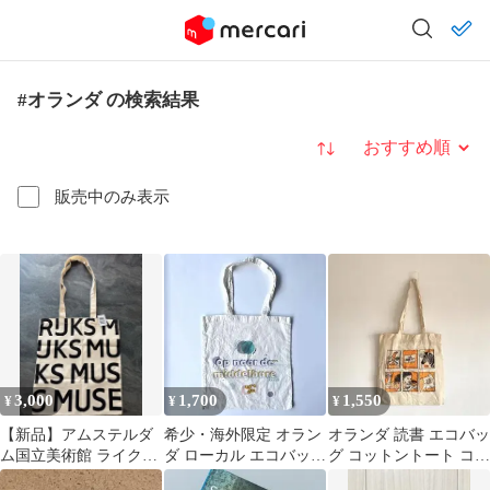
#オランダ の検索結果
並び替え
販売中のみ表示
3,000
1,700
1,550
¥
¥
¥
【新品】アムステルダ
希少・海外限定 オラン
オランダ 読書 エコバッ
ム国立美術館 ライクス
ダ ローカル エコバッグ
グ コットントート コッ
ミュージアム トートバ
トートバッグ 生成り
トン ユーロ古着