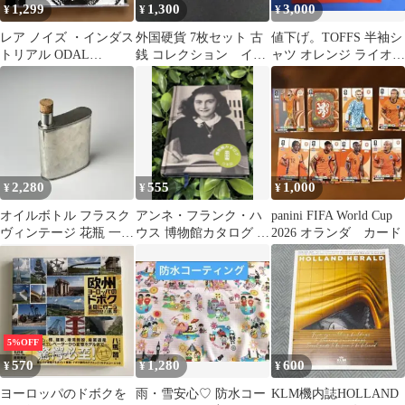
1,299
1,300
3,000
¥
¥
¥
レア ノイズ ・インダス
外国硬貨 7枚セット 古
値下げ。TOFFS 半袖シ
トリアル ODAL
銭 コレクション イン
ャツ オレンジ ライオン
BLACK
ドは記念硬貨
ロゴ
2,280
555
1,000
¥
¥
¥
オイルボトル フラスク
アンネ・フランク・ハ
panini FIFA World Cup
ヴィンテージ 花瓶 一輪
ウス 博物館カタログ 日
2026 オランダ カード
挿し フラワーベース 北
本語版
欧
5%OFF
570
1,280
600
¥
¥
¥
ヨーロッパのドボクを
雨・雪安心♡ 防水コー
KLM機内誌HOLLAND