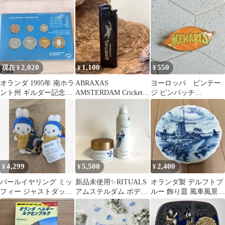
ンダザンスフォークア
成
セット 陶器製 1〜12刻
ート
印
2,020
1,100
550
現在 ¥
¥
¥
オランダ 1995年 南ホラ
ABRAXAS
ヨーロッパ ビンテー
ント州 ギルダー記念コ
AMSTERDAM Cricket
ジ ピンバッチ
インセット 7枚組 未使
約20年前 使い捨てライ
✤527 リーフ
用品
ター
4,299
5,500
2,400
¥
¥
¥
パールイヤリング ミッ
新品未使用✨️RITUALS
オランダ製 デルフトブ
フィー ジャストダッチ
アムステルダム ボデ
ルー 飾り皿 風車風景
あみぐるみ 真珠の耳飾
ィ、スクラブセット
壁掛けプレート
りの少女