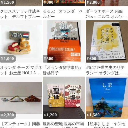
1,500
300
2,800
¥
¥
¥
クロスステッチ作成キ
るるぶ オランダ ベ
ダーラナホース Nills
ット、デルフトブルー
ルギー
Olsson ニルス オルソン
スウェーデン 北欧
1,000
500
600
¥
¥
¥
オランダ チーズ マグネ
「オランダ雑学事始」
3/6.17T◉世界史のリテ
ット お土産 HOLLAND
皆越尚子
ラシー オランダは、自
CHEESE
由の国だったのかアン
ネフランク
2,300
1,200
1,580
¥
¥
¥
【アンティーク】陶器
世界の聖地 世界の市場
【絵本】しま ヤンセ