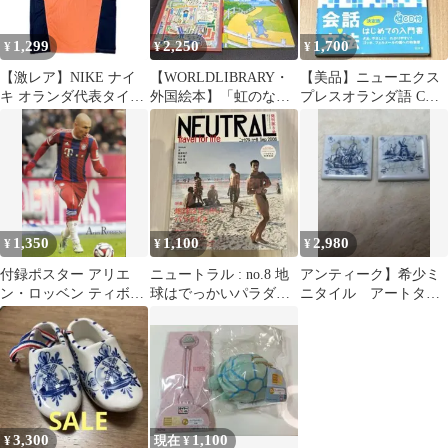
1,299
2,250
1,700
¥
¥
¥
【激レア】NIKE ナイ
【WORLDLIBRARY・
【美品】ニューエクス
キ オランダ代表タイプ
外国絵本】「虹のなか
プレスオランダ語 CD
ユニフォーム オレン
の花園」+他2冊(計3冊)
付 帯付 オランダ
ジ×黒 L
1,350
1,100
2,980
¥
¥
¥
付録ポスター アリエ
ニュートラル : no.8 地
アンティーク】希少ミ
ン・ロッベン ティボ
球はでっかいパラダイ
ニタイル アートタイ
ー・クルトワ
ス
ル オランダ デルフ
ト焼き
3,300
1,100
¥
現在 ¥