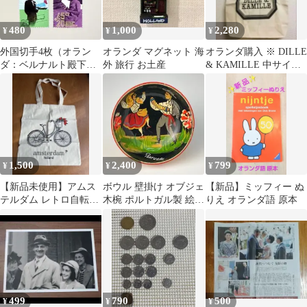
480
1,000
2,280
¥
¥
¥
外国切手4枚（オラン
オランダ マグネット 海
オランダ購入 ※ DILLE
ダ：ベルナルト殿下の
外 旅行 お土産
& KAMILLE 中サイズ
60歳誕生日）
トートバッグ
1,500
2,400
799
¥
¥
¥
【新品未使用】アムス
ボウル 壁掛け オブジェ
【新品】ミッフィー ぬ
テルダム レトロ自転車
木椀 ポルトガル製 絵皿
りえ オランダ語 原本
トートバッグ エコバッ
民藝 レトロ 土産
グ
499
790
500
¥
¥
¥