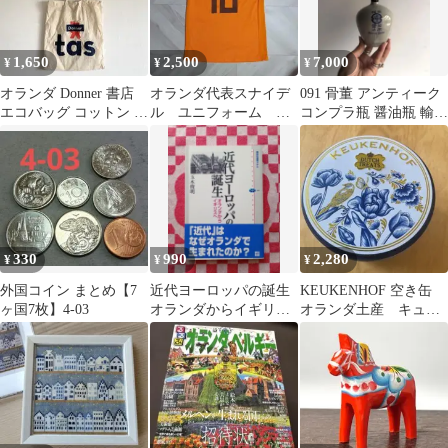
1,650
2,500
7,000
¥
¥
¥
オランダ Donner 書店
オランダ代表スナイデ
091 骨董 アンティーク
エコバッグ コットン ト
ル ユニフォーム 古
コンプラ瓶 醤油瓶 輸出
ートバッグ ユーロ古着
着S～Mサイズ
用 オランダよりの里帰
り
330
990
2,280
¥
¥
¥
外国コイン まとめ【7
近代ヨーロッパの誕生
KEUKENHOF 空き缶
ヶ国7枚】4-03
オランダからイギリス
オランダ土産 キュー
へ 玉木俊明
ケンホフ公園 中身な
し レア 缶