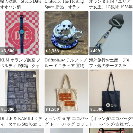
輸入壁紙 Studio Ditte
Unstudio: The Floating
オランダ王国「ユリア
オオハシ柄
Space 新品 オランダ
ナ女王」1G銀貨 1958年
建築
3,600
2,333
499
¥
¥
¥
KLM オランダ航空 ノ
Delftsblauw デルフトブ
海外旅行お土産 デル
ベルティ 腕時計 クォー
ルー ミニチュア 置物
フト焼のチーズスライ
ツ
犬 陶器
サー A
1,800
1,580
1,300
¥
¥
¥
DILLE & KAMILLE テ
オランダ 企業 エコバッ
【オランダ/エコバッグ/
ィータオル 50x70cm 紺
グ トートバッグ コット
トートバッグ/古着/ヴィ
系 未使用新品
ン ユーロ古着 ヴィンテ
ンテージ/アパレル/2】