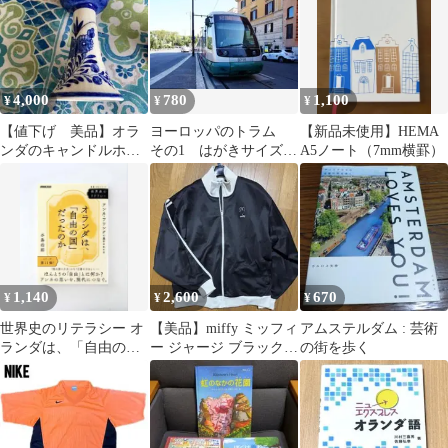
4,000
780
1,100
¥
¥
¥
【値下げ 美品】オラ
ヨーロッパのトラム
【新品未使用】HEMA
ンダのキャンドルホル
その1 はがきサイズ20
A5ノート（7mm横罫）
ダー 他ガラス製3コ
枚セット
1,140
2,600
670
¥
¥
¥
世界史のリテラシー オ
【美品】miffy ミッフィ
アムステルダム : 芸術
ランダは、「自由の
ー ジャージ ブラック 2
の街を歩く
国」だったのか : アン
本ライン 4L
ネ・フランクの…