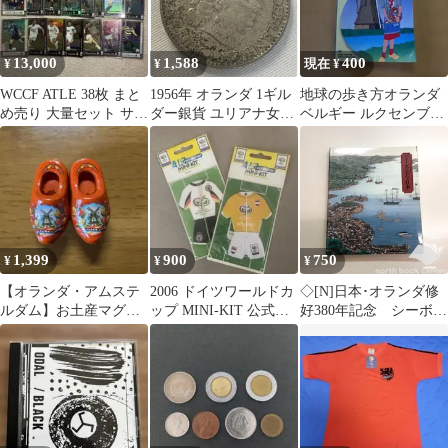
13,000
1,588
400
¥
¥
現在 ¥
WCCF ATLE 38枚 まと
1956年 オランダ 1ギル
地球の歩き方オランダ
め売り 大量セット サッ
ダー銀貨 ユリアナ女王
ベルギー ルクセンブル
カー カード
シルバー720 欧州古銭
ク
銀
1,399
900
750
¥
¥
¥
【オランダ・アムステ
2006 ドイツワールドカ
◇[N]日本･オランダ修
ルダム】お土産マグネ
ップ MINI-KIT 公式グ
好380年記念 シーボル
ット 靴
ッズ
トと日本