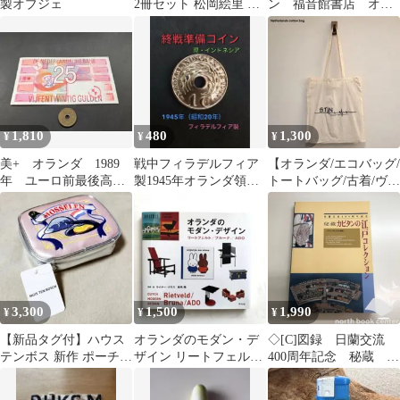
製オブジェ
2冊セット 松岡絵里 吉
ン 福音館書店 オラ
田友和
ンダ絵本
1,810
480
1,300
¥
¥
¥
美+ オランダ 1989
戦中フィラデルフィア
【オランダ/エコバッグ/
年 ユーロ前最後高
製1945年オランダ領東
トートバッグ/古着/ヴィ
額 幾何学模様 25グ
インド 1C. P刻印／終戦
ンテージ/医療財団/2】
ルデン
準備鋳造
3,300
1,500
1,990
¥
¥
¥
【新品タグ付】ハウス
オランダのモダン・デ
◇[C]図録 日蘭交流
テンボス 新作 ポーチ
ザイン リートフェルト/
400周年記念 秘蔵 カ
ムール貝 Nom Nom
ブルーナ❤︎
ピタンの江戸コレクシ
Bear
ョン オランダ人の日