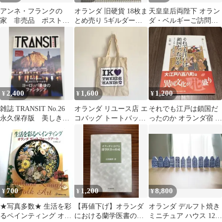
アンネ・フランクの
オランダ 旧硬貨 18枚ま
天皇皇后両陛下 オラン
家 非売品 ポストカ
とめ売り 5ギルダー・
ダ・ベルギーご訪問
ード オランダ 記念
ジュリアナ女王/ベアト
新聞記事
品
リクス女王
2,400
1,600
1,200
¥
¥
¥
雑誌 TRANSIT No.26
オランダ リユース店 エ
それでも江戸は鎖国だ
永久保存版 美しきオ
コバッグ トートバッグ
ったのか オランダ宿 日
ランダ・ベルギー
コットン ユーロ古着
本橋長崎屋
700
1,200
8,800
¥
¥
¥
★写真多数★ 生活を彩
【再値下げ】オランダ
オランダ デルフト焼き
るペインティング オラ
における蘭学医書の形
ミニチュア ハウス 12個