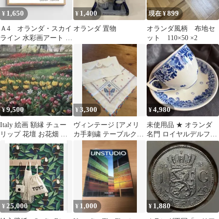
1,650
1,400
899
¥
¥
現在 ¥
Ａ4 オランダ・スカイ
オランダ 置物
オランダ風柄 布地セ
ライン 水彩画アート ★
ット 110×50 ×2
ヨーロッパ風景｜イン
テリアアート
9,500
3,300
4,980
¥
¥
¥
Italy 絵画 額縁 チュー
ヴィンテージ [アメリ
未使用品 ★ オランダ
リップ 花壇 お花畑 イ
カ手刺繍 テーブルクロ
名門 ロイヤルデルフト
タリア オランダ 輸入雑
ス、キッチンクロス]
珈琲 カップ ソーサーセ
貨
ット
25,000
1,000
1,880
¥
¥
¥