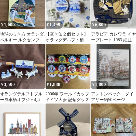
1,000
1,499
6,800
¥
¥
¥
地球の歩き方 オランダ.
【空き缶２個セット】
アラビア カレワラ イヤ
ベルギー.ルクセンブル
オランダデルフト柄ス
ープレート 1983 絵皿
ク 2012-2013年版
トループワッフル(缶の
北欧 ヴィンテージ 陶版
み)
3,500
1,888
1,800
¥
¥
¥
オランダデルフトブル
2006年 ワールドカップ
アントンペック ダイ
ー￼風車柄オブジェ4点セ
ドイツ大会 記念グッズ
アリー約50ページ
ット￼