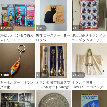
ージ
2,299
319
1,500
¥
¥
¥
3762：オランダで購入
黒猫 コースター ヨー
HOLLAND ホランド オ
ストリートアート アー
ロッパ
ランダ タペストリー ネ
トボード グラフィティ
ザーランド 風車
300
1,999
1,700
¥
¥
¥
キーホルダー オラン
オランダ 都市紋章スプ
オランダ 寝具
ダ木靴
ーン 3本セット vintage
LAVITAL エコバッグ
大容量 トートバッグ ユ
ーロ古着