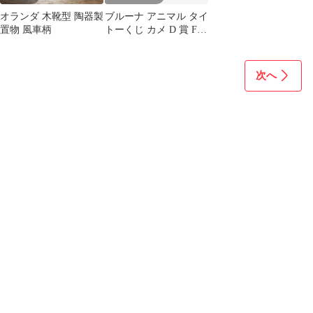
オランダ 木靴型 陶器製
ブルーナ アニマル タイ
置物 風車柄
トーくじ カメ D 賞 F
賞 セット ミッフィー
次へ