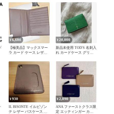
6,600
20,000
¥
¥
ド
​【極美品】マックスマー
新品未使用 TOD'S 名刺入
ラ カード ケース レザー
れ カードケース グリー
黒
本革 ブラウン 保存袋付
ン ベージュ トッズ
き
930
2,890
¥
¥
チ
IL BISONTE イルビゾン
ANA ファーストクラス限
テ レザー パスケース 定
定 エッティンガー カー