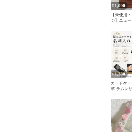
1,000
¥
【未使用・
ジ】ニュー
革 ドライ
スケース
1,280
¥
カードケー
革 ラムレ
編み込み 薄