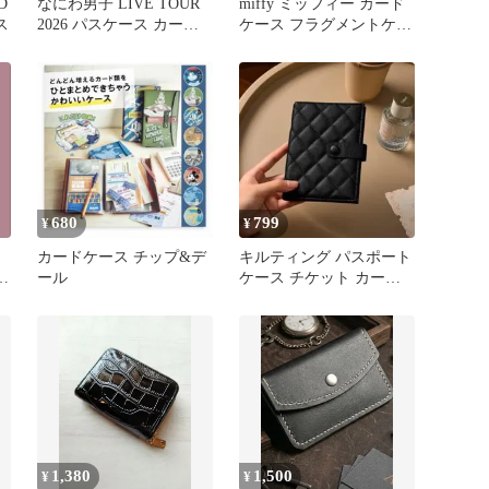
D
なにわ男子 LIVE TOUR
miffy ミッフィー カード
ス
2026 パスケース カード
ケース フラグメントケー
ケース
ス
680
799
¥
¥
カードケース チップ&デ
キルティング パスポート
ス
ール
ケース チケット カード
ブラック コンパクト 旅
行
1,380
1,500
¥
¥