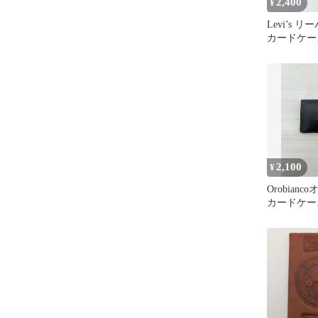
2,400
¥
Levi’s 
カードケー
チ インデ
2,100
¥
Orobian
カードケー
レザー