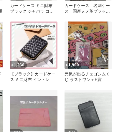
カードケース ミニ財布
カードケース 名刺ケー
用
ブラック ジャバラ コン
ス 国産ヌメ革ブラッ
パクト クロコダイル柄
ク シンプルカードケ
ース
1,230
1,900
¥
¥
ド
【ブラック】カードケー
元気が出るチェゴシムく
ッ
ス ミニ財布 イントレチ
じ ラストワン＋H賞
ャート調 新品未使用 ジ
ャバラ