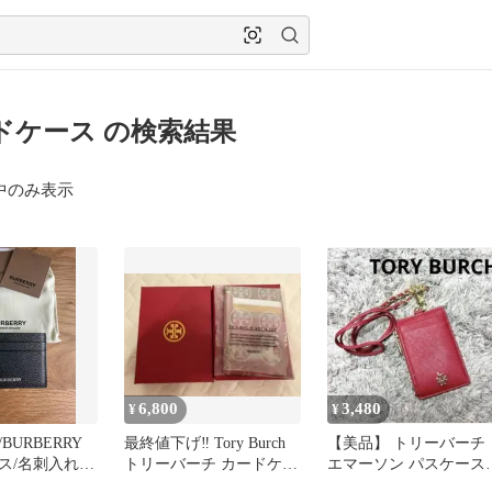
ドケース の検索結果
中のみ表示
6,800
3,480
¥
¥
BURBERRY
最終値下げ‼️ Tory Burch
【美品】 トリーバーチ
ス/名刺入れ
トリーバーチ カードケー
エマーソン パスケース
）
ス新品未使用 箱付き
IDホルダー 赤 コインケ