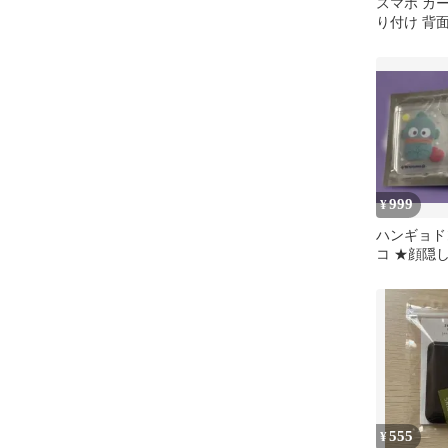
スマホ カ
り付け 背
ポケット 
ウン
999
¥
ハンギョド
コ ★顔隠
２枚セット
カード
555
¥