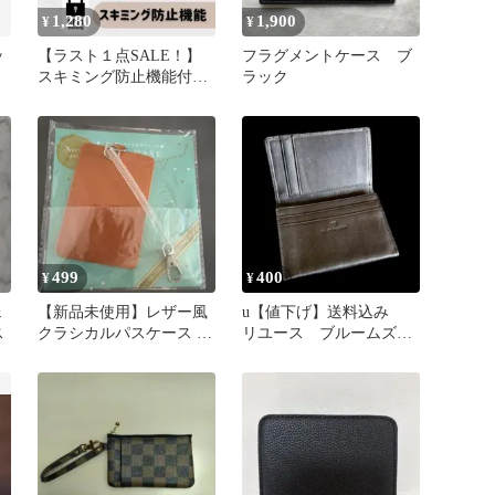
1,280
1,900
¥
¥
ッ
【ラスト１点SALE！】
フラグメントケース ブ
スキミング防止機能付き
ラック
収
カードケース パールシル
バー
499
400
¥
¥
ェ
【新品未使用】レザー風
u【値下げ】送料込み
ス
クラシカルパスケース ブ
リユース ブルームズベ
ラウン ベスト電器
リー 名刺入れ カード
ケース 黒