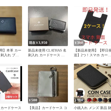
ージボックス アルミ製
ンケース 小銭入れ ブラ
訳あり
ウン
3,950
300
現在 ¥
¥
用】本革 カー
新品未使用 CLATHAS 名
【新品未使用】【即日
名刺入れ ブラ
刺入れ カードケース 牛
送】2つ！スマホ カー
革 ブラック 箱付き
収納 背面ポケット
500
980
¥
¥
 カードケース
【美品】カードケース コ
小銭入れ メンズ 新品 