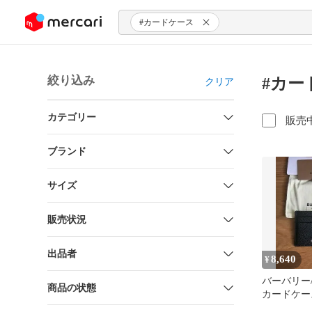
ンツにスキップ
#カードケース
絞り込み
#カー
クリア
カテゴリー
販売
ブランド
サイズ
販売状況
出品者
8,640
¥
バーバリー/
商品の状態
カードケー
（おまけ付