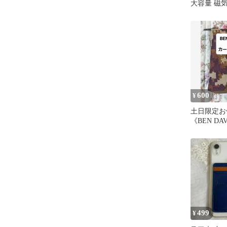
大容量 磁
ング防止 
型
600
¥
土日限定お
《BEN D
ース
499
¥