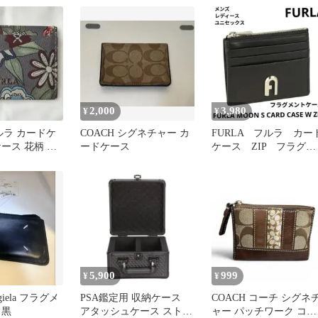
ース
2,000
3,980
¥
¥
フルラ カードケ
COACH シグネチャー カ
FURLA フルラ カー
ース 花柄 グ
ードケース
ケース ZIP フラグメ
ントケース 財布 
ブラック
5,900
999
¥
¥
rgiela フラグメ
PSA鑑定用 収納ケース
COACH コーチ シグネ
 黒
アタッシュケース ストレ
ャー パッチワーク コイ