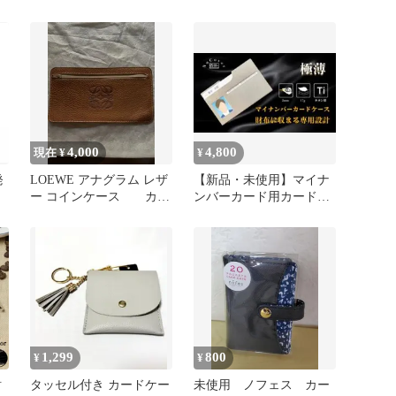
期入れ
ドケース 3点セット
4,000
4,800
現在 ¥
¥
発
LOEWE アナグラム レザ
【新品・未使用】マイナ
ド
ー コインケース カー
ンバーカード用カードケ
ドケース☆最終価格☆
ースチタン素材極薄設計
1,299
800
¥
¥
財
タッセル付き カードケー
未使用 ノフェス カー