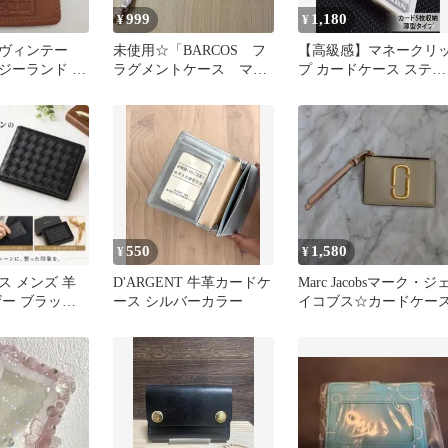
999
1,180
¥
¥
ヴィンテー
未使用☆「BARCOS フ
【高級感】マネークリ
ジーランド 本
ラグメントケース マル
プ カードケース ステン
バーズライセン
チポーチ ストラップ
レス シルバー 薄型 5枚
付」☆
納
550
1,580
¥
¥
ス メンズ 羊
D'ARGENT 牛革カードケ
Marc Jacobsマーク・ジ
ザー ブラック
ース シルバーカラー
イコブス☆カードケー
型 黒 レザー