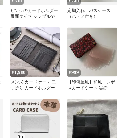
330
740
¥
¥
押
ピンクのカードホルダー
定期入れ・パスケース
ラ
両面タイプ シンプルで
（ハトメ付き）
レ
可愛い カードケース
1,980
999
¥
¥
ェ
メンズ カードケース 二
【印傳屋風】和風エンボ
製
つ折り カードホルダー
スカードケース 黒赤 透
カード16枚収納 ブラック
明カードホルダー付き