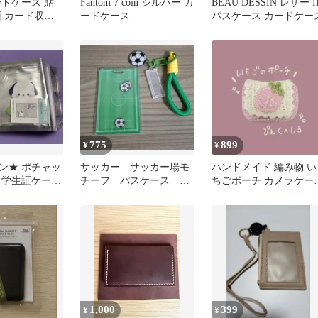
ードケース 貼
Fantom 7 coin シルバー カ
BEAU DESSIN レザー I
面 カード収納
ードケース
パスケース カードケー
ネイビー×ブラ
775
899
¥
¥
ン★ ポチャッ
サッカー サッカー場モ
ハンドメイド 編み物 い
し学生証ケース
チーフ パスケース 定
ちごポーチ カメラケー
マイナンバー
期券 IDカード入れ
トレカケース ポーチ 小
SHEIN
物入れ
1,000
399
¥
¥