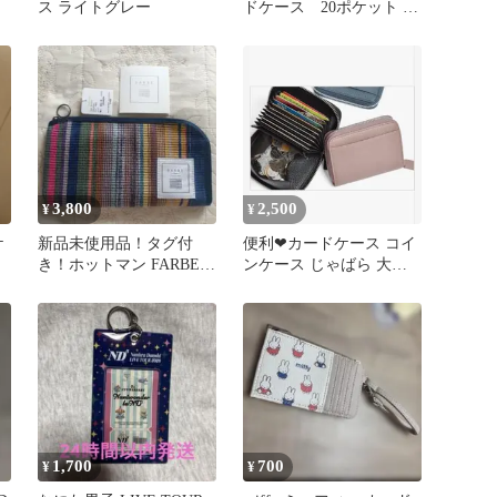
ス ライトグレー
ドケース 20ポケット ネ
イビー
3,800
2,500
¥
¥
ケ
新品未使用品！タグ付
便利❤カードケース コイ
き！ホットマン FARBE
ンケース じゃばら 大容
ファルベ カードケース
量 ブラック 小銭 お札 メ
ンズ
1,700
700
¥
¥