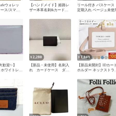
agSafeウォレッ
【ハンドメイド】姫路レ
リール付き パスケース
ケース/スマホ
ザー本革名刺&カードケ
定期入れ ベージュ未使
ース海亀(ホヌ)刻印
2,280
1,149
¥
¥
大歓迎✨】
【新品・未使用】名刺入
【新品未開封】IDカー
ED ホワイトレザ
れ カードケース ダー
ホルダー ネックストラ
ケース
クブラウン
プ付き レザー調 ベージ
ュ