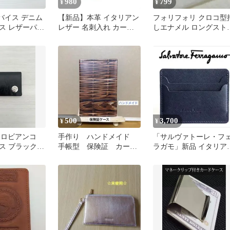
980
799
¥
¥
リーバイス デニム
【新品】本革 イタリアン
フォリフォリ クロコ型
ス レザーパッ
レザー 名刺入れ カード
しエナメル ロングスト
ィゴ
ケース 父の日プレゼン
ップ付きパスケース オ
ト約50枚
ンジ
500
3,700
¥
¥
coオロビアンコ
手作り ハンドメイド
「サルヴァトーレ・フ
ス ブラック
手帳型 保険証 カード
ラガモ」新品 イタリア
ケース No.203
レザーカードホルダー