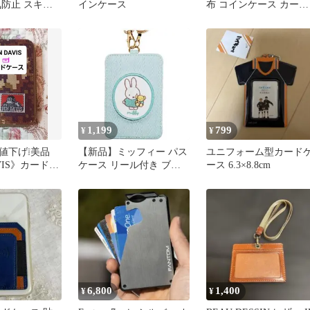
気防止 スキミ
インケース
布 コインケース カード
コンパクト 薄
入る レディース 仕切り
ミニ財布 小さい おしゃ
れ 薄い レザー カード入
る 札入る プレゼント
1,199
799
¥
¥
値下げ❕美品
【新品】ミッフィー パス
ユニフォーム型カード
AVIS》カードケ
ケース リール付き ブル
ース 6.3×8.8cm
ー miffy 定期入れ
6,800
1,400
¥
¥