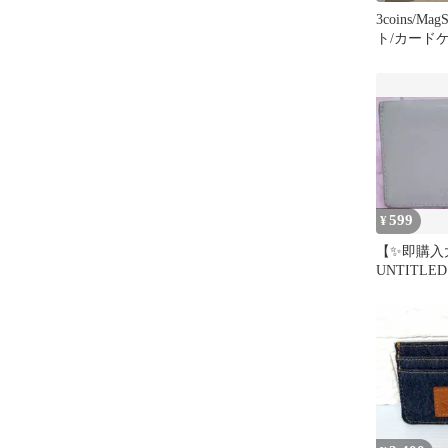
3coins/M
ト/カード
スタンド
599
¥
【✨即購入
UNTITL
ー カード