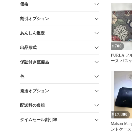
価格
割引オプション
あんしん鑑定
700
¥
出品形式
FURLA 
ース パスケ
保証付き整備品
レー 本革
色
発送オプション
配送料の負担
17,800
¥
タイムセール割引率
Maison Ma
ントケース