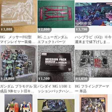
封
3,888
2,800
3,790
¥
¥
¥
HG メッサーF02型
RG ニューガンダム
ハンブラビ（GQ）※今
マインレイヤー装備
エフェクトパーツ
週末まで値下げしま
未組み立て
す！
19,800
1,500
1,650
¥
¥
¥
ガンダム プラモデル 完
バンダイ MG 1/100 ミ
HG フライングアーマ
成品 9体セット旧キッ
ッションパックハンガ
ー 単品
ト1/144
ー ガンダムF90