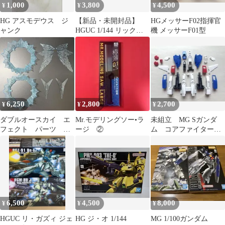
1,000
3,800
4,500
¥
¥
¥
HG アスモデウス ジ
【新品・未開封品】
HGメッサーF02指揮官
ャンク
HGUC 1/144 リック・
機 メッサーF01型
ドムII
6,250
2,800
2,700
¥
¥
¥
ダブルオースカイ エ
Mr.モデリングソー•ラ
未組立 MG Sガンダ
フェクト パーツ ガ
ージ ②
ム コアファイター
ンプラ
マスターグレード
6,500
4,500
8,000
¥
¥
¥
HGUC リ・ガズィ ジェ
HG ジ・オ 1/144
MG 1/100ガンダム