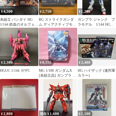
4,500
2,750
1,280
¥
¥
¥
未組立 バンダイ HG
RG ストライクガンダ
ガンプラ ジャンク プ
1/144 鉄血のオルフェン
ム ディアクティブモー
ラモデル 1/144 HGBF
ズ セット
ド
ビルドバーニングガン
ダム
2,300
8,555
2,480
¥
¥
¥
HGUC 1/144 ガザC
MG 1/100 ガンダムX
HG ハイザック (連邦軍
[未組立品] ガンプラ ガ
カラー)
ンダム ガンダムXX
2,800
1,600
1,100
¥
現在 ¥
¥