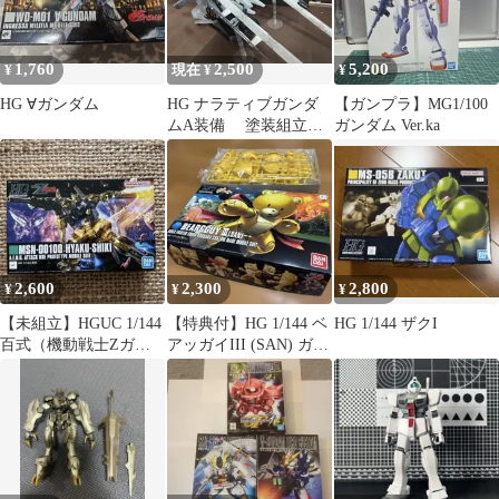
1,760
2,500
5,200
¥
現在 ¥
¥
HG ∀ガンダム
HG ナラティブガンダ
【ガンプラ】MG1/100
ムA装備 塗装組立済
ガンダム Ver.ka
み完成品 ガンプラ
2,600
2,300
2,800
¥
¥
¥
【未組立】HGUC 1/144
【特典付】HG 1/144 ベ
HG 1/144 ザクI
百式（機動戦士Zガン
アッガイIII (SAN) ガン
ダム）ガンプラ
ダムビルド