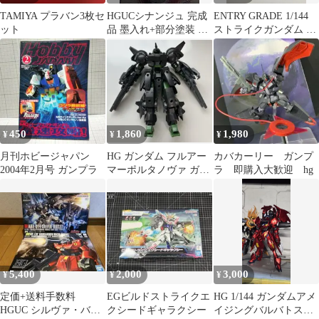
TAMIYA プラバン3枚セ
HGUCシナンジュ 完成
ENTRY GRADE 1/144
ット
品 墨入れ+部分塗装 ジ
ストライクガンダム ガ
ャンク 欠品なし
ンプラ
450
1,860
1,980
¥
¥
¥
月刊ホビージャパン
HG ガンダム フルアー
カバカーリー ガンプ
2004年2月号 ガンプラ
マーポルタノヴァ ガン
ラ 即購入大歓迎 hg
プラ
5,400
2,000
3,000
¥
¥
¥
定価+送料手数料
EGビルドストライクエ
HG 1/144 ガンダムアメ
HGUC シルヴァ・バレ
クシードギャラクシー
イジングバルバトスル