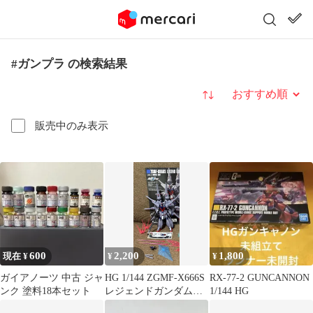
#ガンプラ の検索結果
並び替え
販売中のみ表示
600
2,200
1,800
現在 ¥
¥
¥
ガイアノーツ 中古 ジャ
HG 1/144 ZGMF-X666S
RX-77-2 GUNCANNON
ンク 塗料18本セット
レジェンドガンダム
1/144 HG
素組み