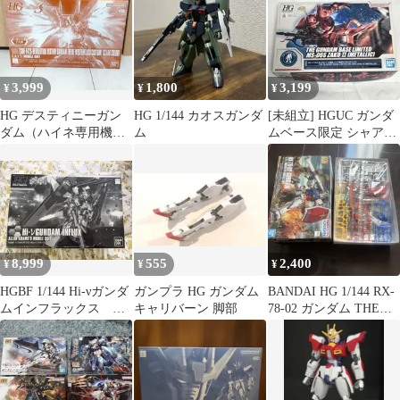
3,999
1,800
3,199
¥
¥
¥
HG デスティニーガン
HG 1/144 カオスガンダ
[未組立] HGUC ガンダ
ダム（ハイネ専用機）
ム
ムベース限定 シャア専
クリアカラー
用ザクII メタリック ざ
く2
8,999
555
2,400
¥
¥
¥
HGBF 1/144 Hi-νガンダ
ガンプラ HG ガンダム
BANDAI HG 1/144 RX-
ムインフラックス プ
キャリバーン 脚部
78-02 ガンダム THE
レミアムバンダイ
ORIGIN