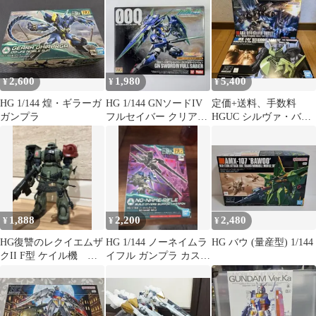
2,600
1,980
5,400
¥
¥
¥
HG 1/144 煌・ギラーガ
HG 1/144 GNソードIV
定価+送料、手数料
ガンプラ
フルセイバー クリアカ
HGUC シルヴァ・バレ
ラー
ト、ゲルググマリー
ネ ガンプラセット
1,888
2,200
2,480
¥
¥
¥
HG復讐のレクイエムザ
HG 1/144 ノーネイムラ
HG バウ (量産型) 1/144
クII F型 ケイル機 組
イフル ガンプラ カスタ
み立て済み
ムパーツ