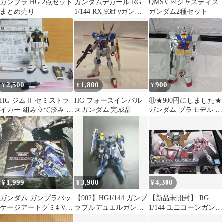
ガンプラ HG 2点セット
ガンダムデカール RG
QMSV ♾️ジャスティス
まとめ売り
1/144 RX-93ff νガンダ
ガンダム2種セット
ム用 SP Ver.
2,500
1,800
900
¥
¥
¥
HG ジムⅡ セミストラ
HG フォースインパル
⑪★900円にしました★
イカー 組み立て済み ジ
スガンダム 完成品
ガンダム プラモデル 武
ャンク
器付き
1,999
3,900
4,300
¥
¥
¥
ガンダム ガンプラパッ
【902】HG1/144 ガンプ
【新品未開封】 RG
ケージアートグミ4 Vガ
ラブルデュエルガンダ
1/144 ユニコーンガンダ
ンダム 367 新品 未開
ム一式
ム