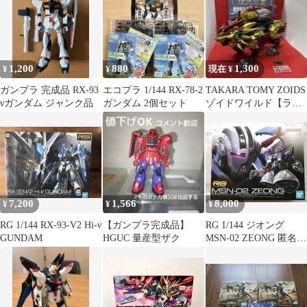
1,200
880
1,300
¥
¥
現在 ¥
ガンプラ 完成品 RX-93
エコプラ 1/144 RX-78-2
TAKARA TOMY ZOIDS
νガンダム ジャンク品
ガンダム 2個セット
ゾイドワイルド【ライ
ジングライガー】組み
7,200
1,566
8,000
¥
¥
¥
RG 1/144 RX-93-V2 Hi-ν
【ガンプラ完成品】
RG 1/144 ジオング
GUNDAM
HGUC 量産型ザク
MSN-02 ZEONG 匿名配
送