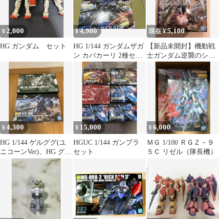
2,000
4,900
5,100
¥
¥
現在 ¥
HG ガンダム セット
HG 1/144 ガンダムザガ
【新品未開封】機動戦
ン カバカーリ 2種セッ
士ガンダム逆襲のシャ
ト
ア ガンプラ MGジェ
ガン
4,300
15,000
6,000
¥
¥
¥
HG 1/144 ゲルググ(ユ
HGUC 1/144 ガンプラ
ＭＧ 1/100 ＲＧＺ－９
ニコーンVer)、HG グ
セット
５Ｃ リゼル（隊長機）
フ 2個セット