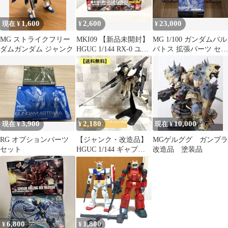
1,600
2,600
23,000
現在 ¥
¥
¥
MG ストライクフリー
MKI09 【新品未開封】
MG 1/100 ガンダムバル
ダムガンダム ジャンク
HGUC 1/144 RX-0 ユニ
バトス 拡張パーツ セッ
コーンガンダム2号機
ト
バンシィ (デストロイ
モード) 機動戦士ガン
ダムUC ガンプラ バン
ダイ プラモデル 黒き獅
子 匿名配送 即購入歓迎
3,900
2,180
10,000
現在 ¥
¥
現在 ¥
RG オプションパーツ
【ジャンク・改造品】
MGゲルググ ガンプラ
セット
HGUC 1/144 ギャプラ
改造品 塗装品
ンTR-5［フライルー］
完成品
6,800
1,800
¥
¥