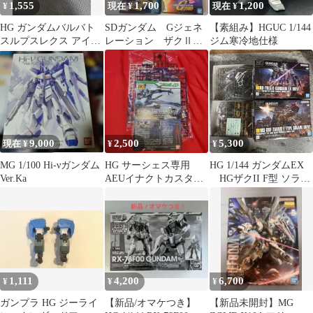
1,555
1,700
1,200
¥
現在 ¥
現在 ¥
HG ガンダムバルバト
SDガンダム Gジェネ
【素組み】HGUC 1/144
スルプスレクス アイア
レーション ザクⅡ
ジム寒冷地仕様
ンブラッド
ウイングガンダム ニ
ューガンダムセット
9,000
2,500
5,300
現在 ¥
¥
¥
MG 1/100 Hi-νガンダム
HG サーシェス専用
HG 1/144 ガンダムEX
Ver.Ka
AEUイナクトカスタム
HGザクII F型 ソラリ
モラリア開発実験型
機 復讐のレクイエム
箱無し 未組立
1,111
4,200
6,700
¥
¥
¥
ガンプラ HG ジーライ
【新品/オマケつき】
【新品未開封】MG