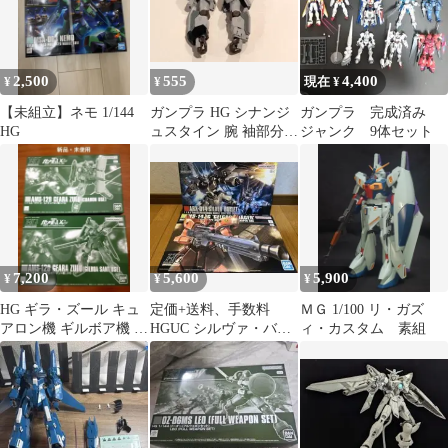
2,500
555
4,400
¥
¥
現在 ¥
【未組立】ネモ 1/144
ガンプラ HG シナンジ
ガンプラ 完成済み
HG
ュスタイン 腕 袖部分欠
ジャンク 9体セット
品
7,200
5,600
5,900
¥
¥
¥
HG ギラ・ズール キュ
定価+送料、手数料
ＭＧ 1/100 リ・ガズ
アロン機 ギルボア機 2
HGUC シルヴァ・バレ
ィ・カスタム 素組
種セット
ト、ゲルググJ (イェー
ガー)セット