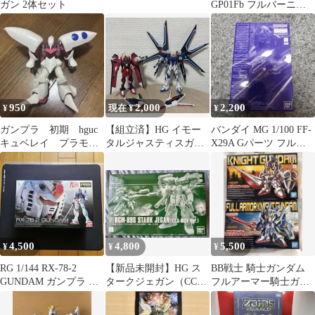
ガン 2体セット
GP01Fb フルバーニア
ン Ez8 2点セット
950
2,000
2,200
¥
現在 ¥
¥
ガンプラ 初期 hguc
【組立済】HG イモー
バンダイ MG 1/100 FF-
キュベレイ プラモデ
タルジャスティスガン
X29A Gパーツ フルド
ル
ダム&ライジングフリ
ド 実戦配備カラー
ーダムガンダム
4,500
4,800
5,500
¥
¥
¥
RG 1/144 RX-78-2
【新品未開封】HG ス
BB戦士 騎士ガンダム
GUNDAM ガンプラ 未
タークジェガン（CCA-
フルアーマー騎士ガン
開封
MSV Ver.）
ダム 2種セット