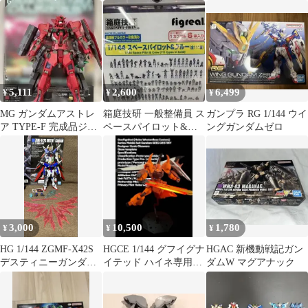
ト、ガンキャノン量産
プス.メタリックカラー
型 ガンプラセット
5,111
2,600
6,499
¥
¥
¥
MG ガンダムアストレ
箱庭技研 一般整備員 ス
ガンプラ RG 1/144 ウイ
ア TYPE-F 完成品ジャ
ペースパイロット&ク
ングガンダムゼロ
ンク
ルー 1/144 HG
3,000
10,500
1,780
¥
¥
¥
HG 1/144 ZGMF-X42S
HGCE 1/144 グフイグナ
HGAC 新機動戦記ガン
デスティニーガンダム
イテッド ハイネ専用機
ダムW マグアナック
素組み
ガンプラ 完成品