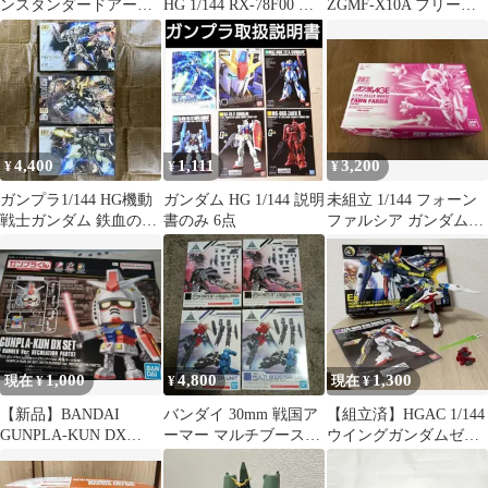
ンスタンダードアーマ
HG 1/144 RX-78F00 ガ
ZGMF-X10A フリーダ
ー 腕 素組
ンダム エコプラ 限定
ムガンダム Ver.2
4,400
1,111
3,200
¥
¥
¥
ガンプラ1/144 HG機動
ガンダム HG 1/144 説明
未組立 1/144 フォーン
戦士ガンダム 鉄血のオ
書のみ 6点
ファルシア ガンダム
ルフェンズ セット売
AGE プレミアムバンダ
り
イ限定
1,000
4,800
1,300
現在 ¥
¥
現在 ¥
【新品】BANDAI
バンダイ 30mm 戦国ア
【組立済】HGAC 1/144
GUNPLA-KUN DX
ーマー マルチブースタ
ウイングガンダムゼロ
SET ガンプラバンダ
ーユニット ガンプラ
ソリッドクリア
イ