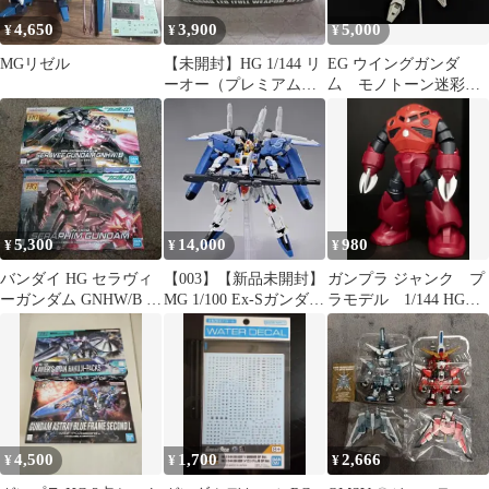
4,650
3,900
5,000
¥
¥
¥
MGリゼル
【未開封】HG 1/144 リ
EG ウイングガンダ
ーオー（プレミアムバ
厶 モノトーン迷彩塗
ンダイ限定仕様）
装済完成品
5,300
14,000
980
¥
¥
¥
バンダイ HG セラヴィ
【003】【新品未開封】
ガンプラ ジャンク プ
ーガンダム GNHW/B セ
MG 1/100 Ex-Sガンダム
ラモデル 1/144 HGUC
ラフィムガンダム ガン
ガンプラ
シャア専用ズゴック ク
プラ
リ済
4,500
1,700
2,666
¥
¥
¥