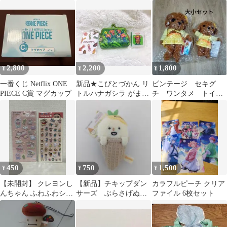
とめ売り アニマル
ア セット
2,800
2,200
1,800
¥
¥
¥
一番くじ Netflix ONE
新品★こびとづかん リ
ビンテージ セキグ
PIECE C賞 マグカップ
トルハナガシラ がま口
チ ワンタメ トイプ
財布 expoクリップピン
ードル 犬 ぬいぐる
バッジ★
み 人形 レトロ 2個
450
750
1,500
¥
¥
¥
【未開封】 クレヨンし
【新品】チキップダン
カラフルピーチ クリア
んちゃん ふわふわシー
サーズ ぶらさげぬい
ファイル 6枚セット
ル ましゅまろシール シ
ぐるみ ぎゅうにゅう
ール
アイス