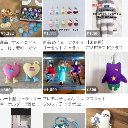
1,222
1,111
1,500
¥
¥
¥
新品 すみっコぐら
新品 めじるしアクセサ
【未使用】
し はま寿司 ガシャ
リーセット キャラクタ
CRAFTHOLICクラフト
ポン まとめ売り
ー
ホリック抱き枕クッシ
ョン縦約40cm
300
1,800
800
¥
¥
¥
ハート型 キャラクター
プレモル子ちゃん コッ
マスコット
キーホルダー 2個セッ
プのフチ子 コラボ 全3
ト
種セット