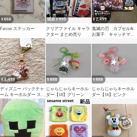
666
999
2,499
¥
現在 ¥
¥
Farcon ステッカー
クリアファイル キャラ
鬼滅の刃 カプセル&
クター まとめ売り
お菓子 キャッチマシ
ン カラフルガムボー
ル ミニカプセル
1,499
888
888
¥
¥
¥
ディズニー バックチャ
じゃらじゃらキーホル
じゃらじゃらキーホル
ーム キーホルダー スパ
ダー【18】グリーン
ダー【16】ピンク
ンコール ミニーマウス
2