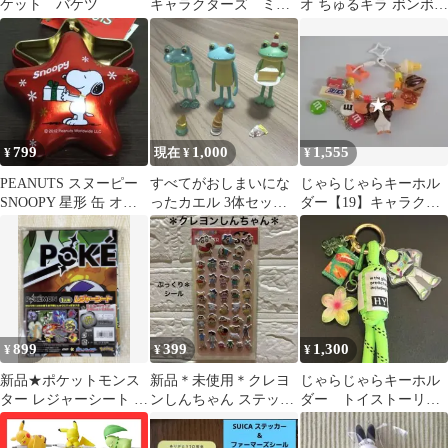
ケット バケツ
キャラクターズ ミン
オ ちゅるキラ ボンボン
トくん ルッキー に
ドロップシール マイメ
こりるストラップ
ロ
799
1,000
1,555
¥
現在 ¥
¥
PEANUTS スヌーピー
すべてがおしまいにな
じゃらじゃらキーホル
SNOOPY 星形 缶 オー
ったカエル 3体セッ
ダー【19】キャラクタ
ナメント
ト ガチャガチャ
ー
899
399
1,300
¥
¥
¥
新品★ポケットモンス
新品＊未使用＊クレヨ
じゃらじゃらキーホル
ター レジャーシート 1
ンしんちゃん ステッカ
ダー トイストーリ
人用
ー シール ぷっくり 立
ー チャーム キーホ
体 ましまろ
ルダー グリーン