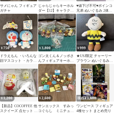
サメにゃん フィギュア
じゃらじゃらキーホル
♥値下げ不可♥ポインコ
ガチャ
ダー【12】キャラクタ
兄弟 ぬいぐるみ 2体セ
ー
ット
750
3,800
999
¥
¥
¥
ドラえもん ・いろんな
ゴン太くん＆ノッポさ
★USJ限定 チャーリー
顔マスコット ・カラフ
んフィギュアキーホル
ブラウン ぬいぐるみス
ルアイコンマスコット
ダー 全7種コンプリー
トラップ マスコットス
トセット
トラップ
1,200
2,600
1,600
¥
¥
現在 ¥
【新品】COCOFFEE 他
サンエックス すみっ
ワンピース フィギュア
スクイーズ 点セット ま
コぐらし ミニチュ
4種セット まとめ売り