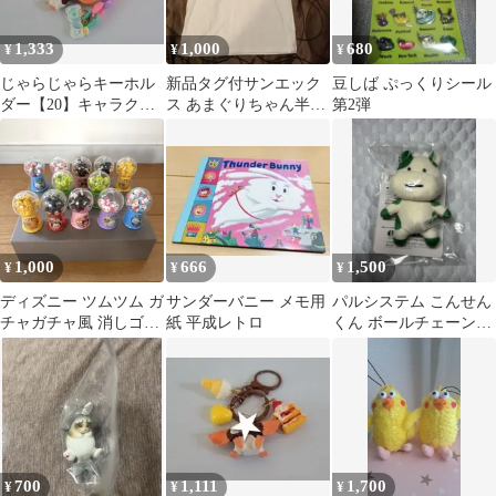
1,333
1,000
680
¥
¥
¥
じゃらじゃらキーホル
新品タグ付サンエック
豆しば ぷっくりシール
ダー【20】キャラクタ
ス あまぐりちゃん半袖
第2弾
ー
Tシャツ ワンサイズ サ
ンキューマート
1,000
666
1,500
¥
¥
¥
ディズニー ツムツム ガ
サンダーバニー メモ用
パルシステム こんせん
チャガチャ風 消しゴム
紙 平成レトロ
くん ボールチェーンマ
12個セット
スコット
700
1,111
1,700
¥
¥
¥