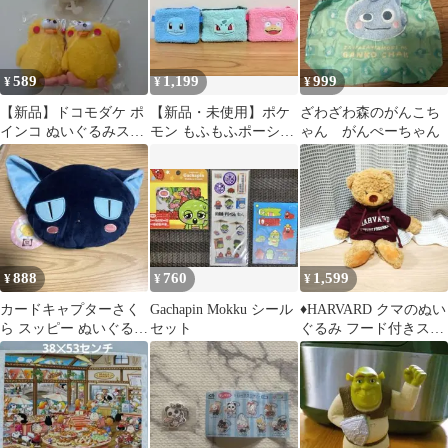
589
1,199
999
¥
¥
¥
【新品】ドコモダケ ポ
【新品・未使用】ポケ
ざわざわ森のがんこち
インコ ぬいぐるみスト
モン もふもふポーシェ
ゃん がんぺーちゃん
ラップ セット
ット 3点セット
888
760
1,599
¥
¥
¥
カードキャプターさく
Gachapin Mokku シール
♦HARVARD クマのぬい
ら スッピー ぬいぐるみ
セット
ぐるみ フード付きスウ
パスケース
ェット♦