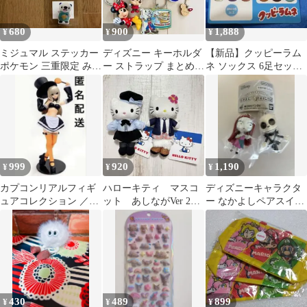
680
900
1,888
¥
¥
¥
ミジュマル ステッカー
ディズニー キーホルダ
【新品】クッピーラム
ポケモン 三重限定 みえ
ー ストラップ まとめ売
ネ ソックス 6足セット
応援 はがき付
り ミニー グーフィー
23-25cm
サリー
999
920
1,190
¥
¥
¥
カプコンリアルフィギ
ハローキティ マスコ
ディズニーキャラクタ
ュアコレクション ／イ
ット あしながVer 2種
ー なかよしペアスイン
ングリット（ファイテ
セット
グ2 ジャック サリー 2
ィングジャム）
種セット
430
489
899
¥
¥
¥