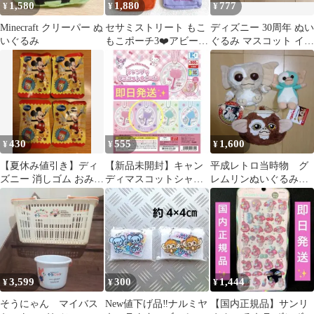
1,580
1,880
777
¥
¥
¥
Minecraft クリーパー ぬ
セサミストリート もこ
ディズニー 30周年 ぬい
いぐるみ
もこポーチ3❤️アビー
ぐるみ マスコット イー
ロジータ ゾーイ テリー
スター 30th ミッキー
4種セット
430
555
1,600
¥
¥
¥
【夏休み値引き】ディ
【新品未開封】キャン
平成レトロ当時物 グ
ズニー 消しゴム おみく
ディマスコットシャー
レムリンぬいぐるみ
じ付き4個セット
ム クロミ
ギズモ 平成レトロ映
画
3,599
300
1,444
¥
¥
¥
そうにゃん マイバス
New値下げ品‼ナルミヤ
【国内正規品】サンリ