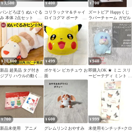
3,500
400
700
¥
¥
¥
パンどろぼう ぬいぐる
コリラックマ＆チャイ
ズートピア Happyくじ
み 本体 2点セット 着
ロイコグマ ポーチ カ
ラバーチャーム ガゼル
脱式
プセルトイ ガチャ
10,800
499
940
¥
¥
¥
新品 超美品 タグ付き
ポケモン ピカチュウ お
即購入OK ★ ミニ スリ
ジブリ ハウルの動く城
面
ーピーテディ ミント 新
ぬいぐるみ ヒン M レ
品 未使用 レア スクバ
ア
700
600
999
¥
¥
¥
新品未使用 アニメ
グレムリン2 おやすみ
未使用モンチッチ×クロ