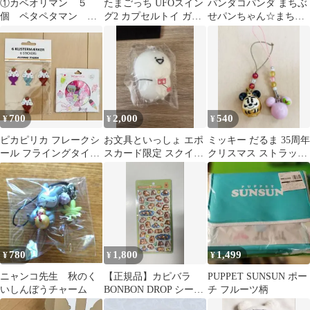
①カベオリマン ５
たまごっち UFOスイン
パンダコパンダ まちぶ
個 ペタペタマン 昭
グ2 カプセルトイ ガチ
せパンちゃん☆まちぶ
和レトロ ローリング
ャガチャ ☆はしぞーっ
せしているパンちゃん
マン ペッタン忍者
ち
の置物♡新品①
700
2,000
540
¥
¥
¥
ピカピリカ フレークシ
お文具といっしょ エポ
ミッキー だるま 35周年
ール フライングタイガ
スカード限定 スクイー
クリスマス ストラップ
ー スイーツ アイス ジ
ズ 非売品 お文具さん
ディズニー
ュース
入会特典
780
1,800
1,499
¥
¥
¥
ニャンコ先生 秋のく
【正規品】カピバラ
PUPPET SUNSUN ポー
いしんぼうチャーム
BONBON DROP シール
チ フルーツ柄
新品