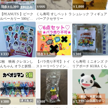
1,300
666
1,000
現在 ¥
¥
¥
【PEANUTS 】ビーク
くら寿司 すしペット ラ
シュレック フィギュア
ルベーカリー 500ピー
バーアクセサリー
ス箱無し
333
1,200
300
¥
現在 ¥
¥
2枚 映画 クレヨンし
【バラ売り不可】トイ
くら寿司 ミニオンズ ク
んちゃん オラと妖怪バ
ストーリー5 ツインチ
リアポーチ KURA くら
ケーション ステッカ
ャームにじほしキャン
ー クレしん
ディ☆6点セット☆
380
300
7,777
¥
¥
¥