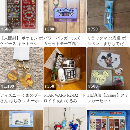
500
500
750
¥
¥
¥
【未開封】 ポケモン ポ
パワーパフガールズ
リラックマ 北海道 ボー
ケピース キラキラシー
カセットテープ風キー
ルペン まりもでだら
ル 2 ニ点セット
ホルダー
らん レア ご当地
サンエックス
1,199
550
500
¥
¥
¥
ディズニー くまのプー
STAR WARS R2-D2 ド
1点追加【Disney】ステ
さん はちみつ キーホル
ロイド ぬいぐるみ キ
ッカーセット
ダー 3
ーチェーン