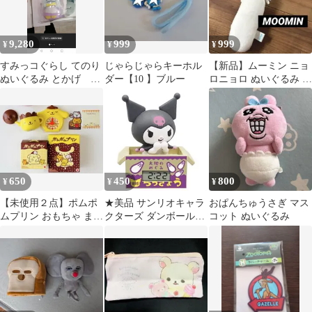
9,280
999
999
¥
¥
¥
すみっコぐらし てのり
じゃらじゃらキーホル
【新品】ムーミン ニョ
ぬいぐるみ とかげ 限
ダー【10 】ブルー
ロニョロ ぬいぐるみ マ
定品❣
スコット ボールチェー
ン
650
450
800
¥
¥
¥
【未使用２点】ポムポ
★美品 サンリオキャラ
おぱんちゅうさぎ マス
ムプリン おもちゃ まと
クターズ ダンボールウ
コット ぬいぐるみ
め売り ティーポッ
ォッチ クロミ ガチャ
ト 小物入れ 時計
置き時計