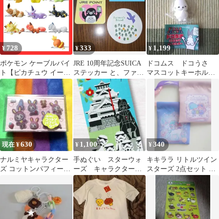
728
333
1,199
¥
¥
¥
ポケモン ケーブルバイ
JRE 10周年記念SUICA
ドコムス ドコうさ
ト【ピカチュウ イーブ
ステッカー と、ファー
マスコットキーホルダ
イ ブラッキー エーフィ
マーズシール【新品】
ー ガチャ 通常 う
ニャース ロコン アチャ
さぎ フィギュア
モ チコリータ】タイプ
c ライトニング 充電ケ
ーブル ポケットモンス
ター キャラクター グッ
ズ ケーブル 保護 カバ
630
1,100
340
現在 ¥
¥
¥
ー 断線防止 アクセサリ
ー かわいい おしゃれ
ナルミヤキャラクター
手ぬぐい スターウォ
キキララ リトルツイン
ズ コットンパフィーシ
ーズ キャラクター手
スターズ 2点セット プ
ール メゾピアノ
ぬぐい キャラクター
チ巾着 サンリオ
雑貨 てぬぐい