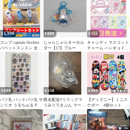
1,999
888
555
¥
¥
¥
コンプ capsule flockies
じゃらじゃらキーホル
キャンディ マスコット
パペットスンスン 全4
ダー【17】ブルー
チャーム ハンギョドン
種 セット
✨️
699
550
499
¥
¥
¥
バツ丸 バッドバツ丸 サ
匿名配送‼️リラックマ
【ディズニー】ミニス
ンリオ うるちゅる POP
うみリラきぶん マーカ
ケボー 4個セット 指
SEAL
ーアクセサリー めじ
スケ フィンガーボー
るしアクセサリー
ド キャラクター