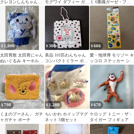
クレヨンしんちゃん
モグワイ ダフィー ガチ
ミ 6重織ガーゼ・フェ
クレヨンパーラー 手
ャ フィギュア
イスタオル 1枚
提げ付ビニール袋
GREMLiNS
1,000
300
666
¥
¥
¥
太田胃散 太田胃にゃん
美品 101匹わんちゃん
愛・地球博 モリゾー キ
ぬいぐるみ キーホルダ
コンパクトミラー ボー
ッコロ ステッカー シー
ー
ルチェーン付き 手鏡 デ
ル
ィズニー
790
1,280
670
¥
¥
¥
くまのプーさん」 ガチ
ちいかわ ホイップマグ
ケロッグ トニー・ザ・
ャガチャ ポーチ
ネット 5個セット
タイガー フィギュア