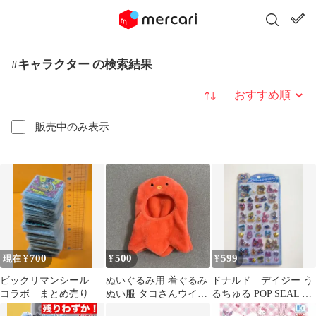
#キャラクター の検索結果
並び替え
販売中のみ表示
700
500
599
現在 ¥
¥
¥
ビックリマンシール
ぬいぐるみ用 着ぐるみ
ドナルド デイジー う
コラボ まとめ売り
ぬい服 タコさんウイン
るちゅる POP SEAL デ
ナー
ィズニー クラックス