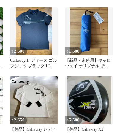
ー Mサイズ
ブ Callaway
2,500
1,500
¥
¥
Callaway レディース ゴル
【新品・未使用】キャロ
ソ
フシャツ ブラック LL
ウェイ オリジナル 折り
たたみ傘 ブルー 非売品
2,650
5,500
¥
¥
L
【美品】Callaway レディ
【美品】Callaway X2