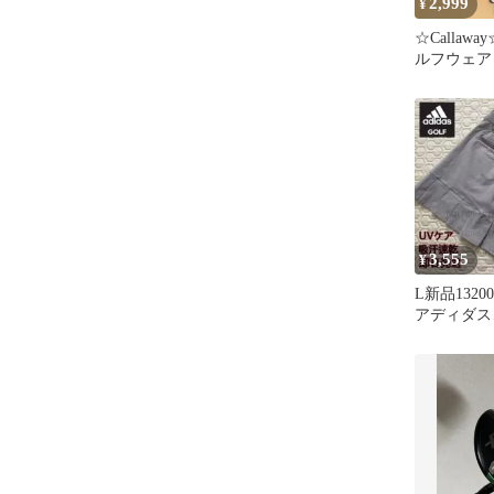
2,999
¥
☆Callaw
ルフウェア
イビー レ
3,555
¥
L新品1320
アディダス
ツスカート