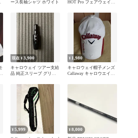
ロ
ース長袖シャツ ホワイト
HOT Pro フェアウェイウ
ッド 15°
3,900
1,980
現在 ¥
¥
モ
キャロウェイ ツアー支給
キャロウェイ帽子メンズ
サ
品 純正スリーブ グリー
Callaway キャロウエイキ
ンドット ツアーストロン
ャップゴルフキャップ帽
グ
子
5,999
8,000
¥
¥