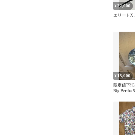
22,000
¥
エリートX
15,000
¥
限定値下❗️Cal
Big Bert
イ