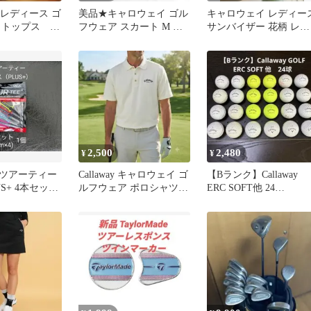
de レディース ゴ
美品★キャロウェイ ゴル
キャロウェイ レディー
 トップス モ
フウェア スカート M 総
サンバイザー 花柄 レー
 M
柄 ロードサイン 標識
ス柄 ネイビー
2,500
2,480
¥
¥
ツアーティー
Callaway キャロウェイ ゴ
【Bランク】Callaway
US+ 4本セット
ルフウェア ポロシャツ
ERC SOFT他 24
1個
白 L ピマコットン
球
（390）