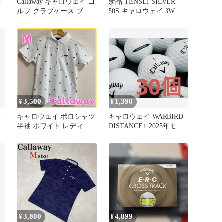
ャ
Callaway キャロウェイ ゴ
新品 TENSEI SILVER
ルフ クラブケース ブラ
50S キャロウェイ 3W用
ック×グリーン
シャフト
3,500
1,390
¥
¥
テ
キャロウェイ ポロシャツ
キャロウェイ WARBIRD
ー
半袖 ホワイト レディー
DISTANCE+ 2025年モデ
ス Mゴルフウェア
ル 30個
3,800
4,899
¥
¥