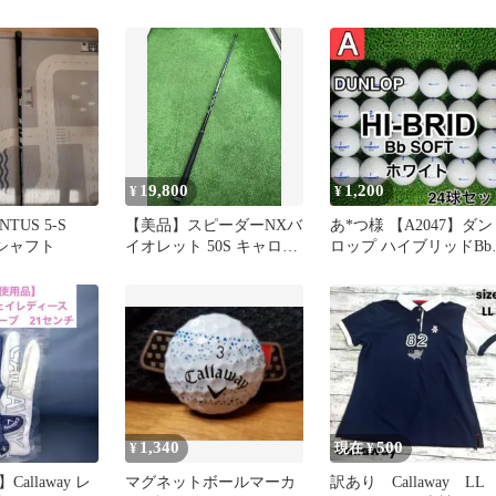
 ＆ ミニ ミッ
ル イエロー
19,800
1,200
¥
¥
ENTUS 5-S
【美品】スピーダーNXバ
あ*つ様 【A2047】ダン
y用シャフト
イオレット 50S キャロウ
ロップ ハイブリッドBb
ェイ
フト ホワイト 24球 2
1,340
500
¥
現在 ¥
allaway レ
マグネットボールマーカ
訳あり Callaway L