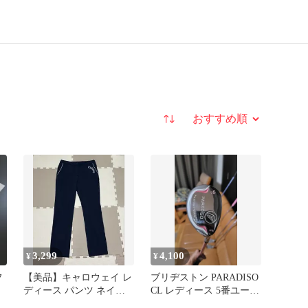
並び替え
3,299
4,100
¥
¥
フ
【美品】キャロウェイ レ
ブリヂストン PARADISO
ディース パンツ ネイビ
CL レディース 5番ユーテ
ー L 白パイピング ロゴ刺
ィリティ 30度