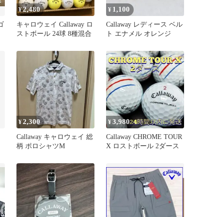
2,480
1,100
¥
¥
ゴ
キャロウェイ Callaway ロ
Callaway レディース ベル
ストボール 24球 8種混合
ト エナメル オレンジ
2,300
3,980
¥
¥
Callaway キャロウェイ 総
Callaway CHROME TOUR
柄 ポロシャツM
X ロストボール 2ダース