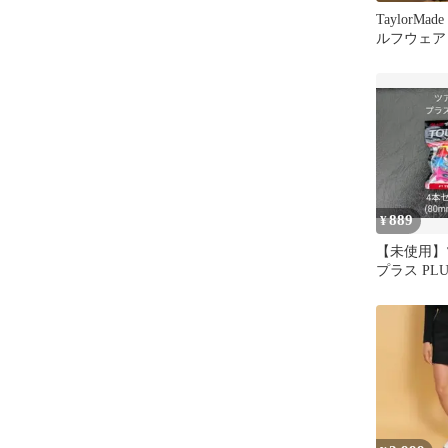
TaylorMa
ルフウェア
ックネック
889
¥
【未使用】
プラス PL
(80mm×4) 