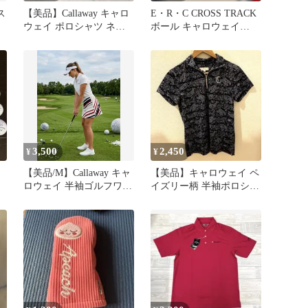
ス
【美品】Callaway キャロ
E・R・C CROSS TRACK
ウェイ ポロシャツ ネイ
ボール キャロウェイ
ビー M カモフラ 総柄
Callaway
3,500
2,450
¥
¥
【美品/M】Callaway キャ
【美品】キャロウェイ ペ
ロウェイ 半袖ゴルフワン
イズリー柄 半袖ポロシャ
ピース ストライプ切替
ツ L Callaway