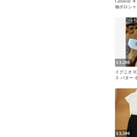
Callawa
袖ポロシャ
ラム総柄 水
3,200
¥
イグニオ I
ス パター 
ンチ
3,500
¥