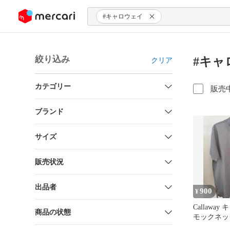
ンツにスキップ
#キャロウェイ
絞り込み
#キャ
クリア
カテゴリー
販売
ブランド
サイズ
販売状況
出品者
900
¥
Callawa
商品の状態
モックネッ
ツ グレー