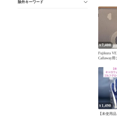
除外キーワード
ナル ラージ
クス
7,400
¥
Fujikura V
Callawa
1,490
¥
【未使用品】C