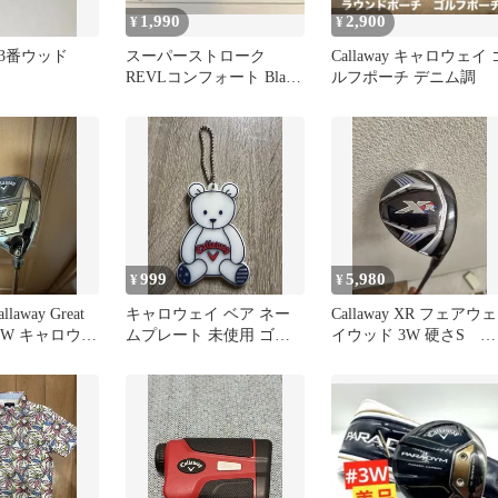
1,990
2,900
¥
¥
 3番ウッド
スーパーストローク
Callaway キャロウェイ 
REVLコンフォート Black
ルフポーチ デニム調
ミッドサイズ2本
999
5,980
¥
¥
laway Great
キャロウェイ ベア ネー
Callaway XR フェアウェ
ha 5W キャロウェ
ムプレート 未使用 ゴル
イウッド 3W 硬さS キ
フバッグ用タグ くま チ
ャロウェイ
ャーム