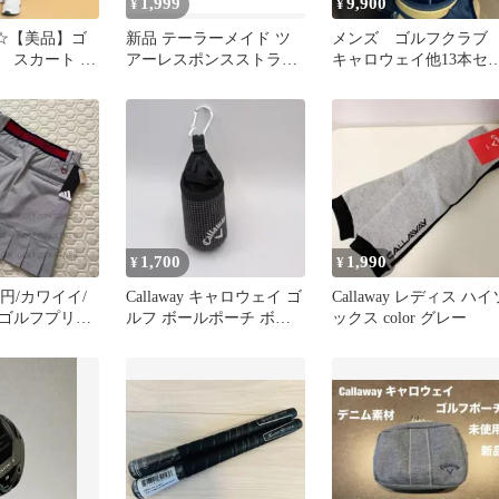
1,999
9,900
¥
¥
ay☆【美品】ゴ
新品 テーラーメイド ツ
メンズ ゴルフクラ
 スカート ネ
アーレスポンスストライ
キャロウェイ他13本セ
ディース♡
プ ツインマーカーブルー
ト キャディバッグ付
1,700
1,990
¥
¥
0円/カワイイ/
Callaway キャロウェイ ゴ
Callaway レディス ハイ
ゴルフプリー
ルフ ボールポーチ ボー
ックス color グレー
/グレー
ルケース カラビナ付