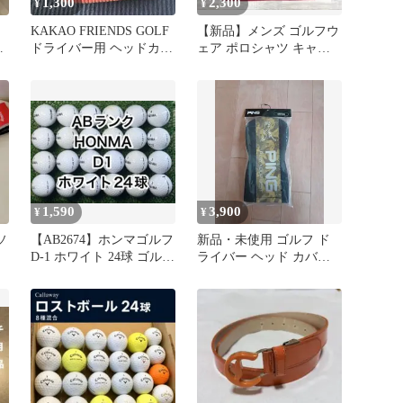
1,300
2,300
¥
¥
ブ
KAKAO FRIENDS GOLF
【新品】メンズ ゴルフウ
ッ
ドライバー用 ヘッドカバ
ェア ポロシャツ キャロ
ー
ウェイ レッド S
1,590
3,900
¥
¥
ソ
【AB2674】ホンマゴルフ
新品・未使用 ゴルフ ド
D-1 ホワイト 24球 ゴルフ
ライバー ヘッド カバー
ボール
PING ピン