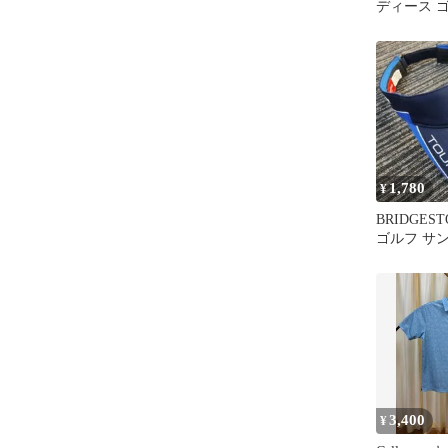
ディース 
21センチ
1,780
¥
BRIDGEST
ゴルフ サ
イビー
3,400
¥