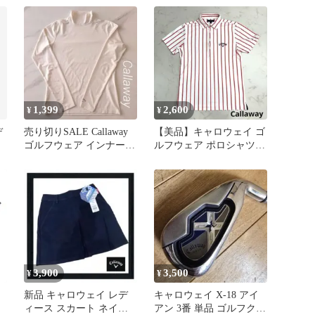
繍
1,399
2,600
¥
¥
デ
売り切りSALE Callaway
【美品】キャロウェイ ゴ
ゴルフウェア インナー
ルフウェア ポロシャツ M
タートル ホワイト
サイズ ストライプ 赤 白
3,900
3,500
¥
¥
新品 キャロウェイ レデ
キャロウェイ X-18 アイ
ィース スカート ネイビ
アン 3番 単品 ゴルフクラ