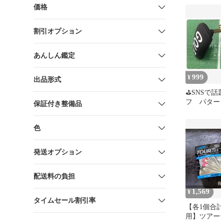
価格
割引オプション
あんしん鑑定
999
¥
出品形式
⛳SNSで
フ パター
保証付き整備品
ー ブラッ
パクト 新
色
発送オプション
配送料の負担
1,569
¥
タイムセール割引率
【各1個合
用】ツアー