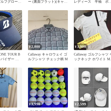
ゴルフグローブ
ー (裏面フラット)(キャロ
レディース 半袖 ポ
ウェイ : スプラッター)
シャツ キャロウェイ
2,800
3,900
¥
¥
ONE TOUR B
Callaway キャロウェイ ゴ
Callaway ゴルフシャツ 
ンバイザー ネ
ルフシャツ チェック柄 M
ックネック ホワイト M
イズ
3,990
2,599
¥
¥