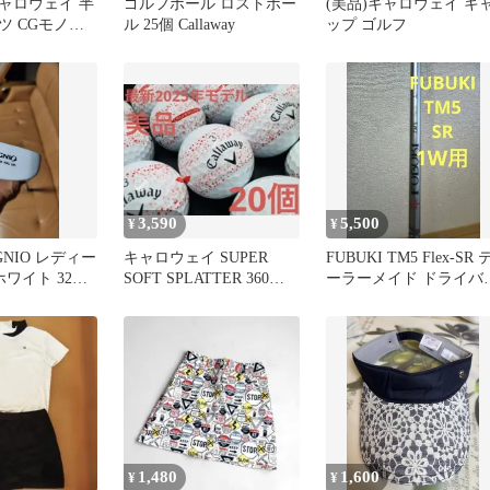
y キャロウェイ 半
ゴルフボール ロストボー
(美品)キャロウェイ キ
ツ CGモノグ
ル 25個 Callaway
ップ ゴルフ
色 L
3,590
5,500
¥
¥
GNIO レディー
キャロウェイ SUPER
FUBUKI TM5 Flex-SR 
ホワイト 32イ
SOFT SPLATTER 360
ーラーメイド ドライバ
2025年モデル
用
1,480
1,600
¥
¥