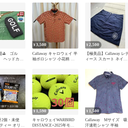
3,500
2,500
¥
¥
話題⛳ ゴル
Callaway キャロウェイ 半
【極美品】Callaway レ
 ヘッドカバ
袖ポロシャツ 小花柄 総
ィース スカート ネイビ
ク 黒 コン
柄 オレンジ L
ー L
品
1,590
1,500
¥
¥
計2個・未使
キャロウェイWARBIRD
Callaway Mサイズ 吸
ティー オリジ
DISTANCE+2025年モデ
汗速乾シャツ 半袖