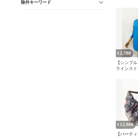
除外キーワード
ロングフレ
2,780
¥
【シンプ
ラインスト
ンスラメ素
ｂ1323
12,900
¥
【パーティ