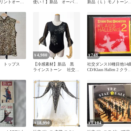
リントオーガ
使い！】新品 オーバー
新品（Ｌ）モノトーン
タンダードワ
黒チュール フレアース
柄ケープデザインカッ
64
カート黒R38
ソー b709
4,980
748
¥
¥
 トップス
【冷感素材】新品 黒
社交ダンス10種目他14
ラインストーン 社交ダ
CD/Klaus Hallen 2 クラ
ンス カットソー ｂ1122
ス・ハーレン
18,990
1,104
¥
¥