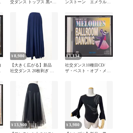
花
交ダンス トップス 黒×オ
ンストーン エメラルド
ト
レンジ水玉 ｂ318Ｒ
グリーン ロングスカー
トｍ263
8,980
1,134
¥
¥
曲
【大きく広がる】新品
社交ダンス10種目CD/
ウ
社交ダンス 20枚剥ぎ 紺
ザ・ベスト・オブ・メロ
ロングフレアスカートr01
ディーズ ボールルーム
ダンシング
13,900
3,980
¥
¥