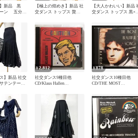
ル】新品 黒
【極上の煌めき】新品 社
【大人かわいい】新品 
ーン 五分
交ダンス トップス 贅沢
交ダンス トップス 黒×
ンス カットソ
ストーン×シアー 黒
レンジ水玉 ｂ318Ｒ
b1315g
2,812
878
¥
¥
ス】新品 社交
社交ダンス9種目他
社交ダンス10種目他
サテンテープ
CD/Klaus Hallen
CD/THE MOST
ートb234
CARTOONアニメソング
BEAUTIFUL SONGS 3
集