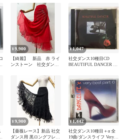
トｍ263
9,900
1,047
¥
¥
ロ
【綺麗】 新品 赤 ライ
社交ダンス10種目CD
ゴ
ンストーン 社交ダン
BEAUTIFUL DANCER ビ
ス フレアーデザインス
ューティフルダンサー
カートd035
9,900
1,442
¥
¥
ス
【薔薇レース】新品 社交
社交ダンス10種目＋α 全
ン
ダンス用 黒ロングフレア
19曲/ダンスライフ Very