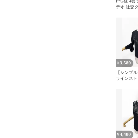
P*G様 4
デオ 社交
ステップ 
ン専
3,580
¥
【シンプ
ラインスト
ンス カット
4,480
¥