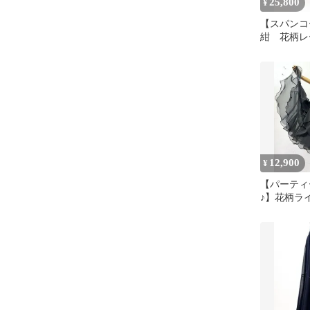
25,800
¥
【スパン
紺 花柄レ
ジ社交ダン
スドレスｄ6
12,900
¥
【パーティ
♪】花柄ラ
黒社交ダン
スカートｍ2