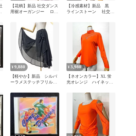
社
【花柄】新品 社交ダンス
【冷感素材】新品 黒
オ
用裾オーガンジー ロン
ラインストーン 社交ダ
グフレアスカート淡パー
ンス カットソー ｂ1122
プルｐ27
9,880
3,980
¥
¥
【軽やか】新品 シルバ
【ネオンカラー】XL 蛍
ーラメステッチフリル
光オレンジ ハイネッ
デザインロングスカート
ク 社交ダンス カット
ｍ203
ソーｂ1315