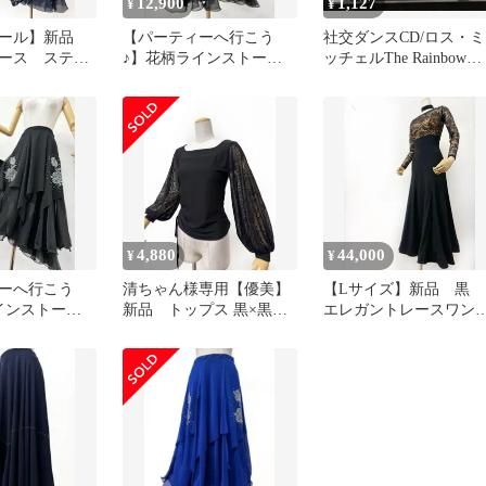
12,900
1,127
¥
¥
コール】新品
【パーティーへ行こう
社交ダンスCD/ロス・ミ
ース ステー
♪】花柄ラインストーン
ッチェルThe Rainbow
ス用ワンピー
黒 社交ダンス3段ロン
COLLECTION
8
グスカートｍ263
4,880
44,000
¥
¥
ーへ行こう
清ちゃん様専用【優美】
【Lサイズ】新品 黒
インストーン
新品 トップス 黒×黒薔
エレガントレースワン
ス3段ロング
薇レース バルーン袖 ｂ
ース ドレス黒g016
63
172