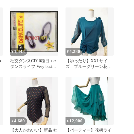
ン
スカートb240
best part6
1,443
4,280
¥
¥
p
社交ダンスCD10種目＋α
【ゆったり】XXLサイ
ダンスライフ Very best
ズ ブルーグリーン花モ
part4
チーフ社交ダンスカット
ソーｂ1324
4,680
12,900
¥
¥
】
【大人かわいい】新品 社
【パーティー】花柄ライ