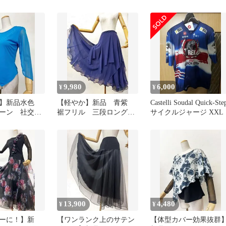
アスカートr01
スリーブ ラインストー
グフレアスカート紺ピ
ンｄ154
クｄ026
9,980
6,000
¥
¥
ル】新品水色
【軽やか】新品 青紫
Castelli Soudal Quick-Ste
ーン 社交ダ
裾フリル 三段ロングデ
サイクルジャージ XXL
材 カットソー
ザインスカートｄ87
13,900
4,480
¥
¥
ーに！】新
【ワンランク上のサテン
【体型カバー効果抜群