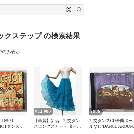
ックステップ の検索結果
中のみ表示
12,900
986
¥
¥
D全21
【華麗】新品 社交ダン
社交ダンスCD全曲ボー
EHOTダンスホ
スロングスカート ターコ
ルなし/DANCE AROUN
E LATIN
イズブルーラインストー
PICCADILIY