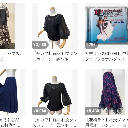
ンｄ108
8,980
756
¥
¥
 トップスと
【袖カワ】新品 社交ダン
社交ダンスCD 9種目/プ
ット
スカットソー黒バルーン
フェッショナルダンス 
スリーブ ラインストー
ールドスポーツ Vol.1
ンｄ154
8,980
8,480
¥
¥
広がる】新品
【袖カワ】新品 社交ダン
【花柄ラメ】社交ダン
20枚剥ぎ 紺
スカットソー黒バルーン
用裾オーガンジー ロ