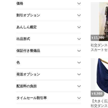
価格
割引オプション
あんしん鑑定
15,300
¥
出品形式
社交ダンス
スカートセ
保証付き整備品
色
発送オプション
配送料の負担
8,980
¥
タイムセール割引率
【大きく
社交ダンス 