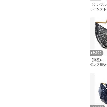
【シンプ
ラインスト
袖 社交ダ
ー ｂ314
9,900
¥
【薔薇レー
ダンス用裾
黒ロングスカ