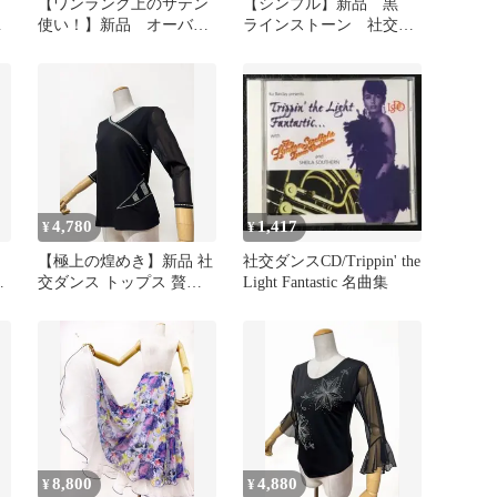
【ワンランク上のサテン
【シンプル】新品 黒
3
使い！】新品 オーバー
ラインストーン 社交ダ
黒チュール フレアース
ンス カットソー ｂ1314
カート黒R38
4,780
1,417
¥
¥
】
【極上の煌めき】新品 社
社交ダンスCD/Trippin' the
水
交ダンス トップス 贅沢
Light Fantastic 名曲集
ト
ストーン×シアー 黒
b1315g
8,800
4,880
¥
¥