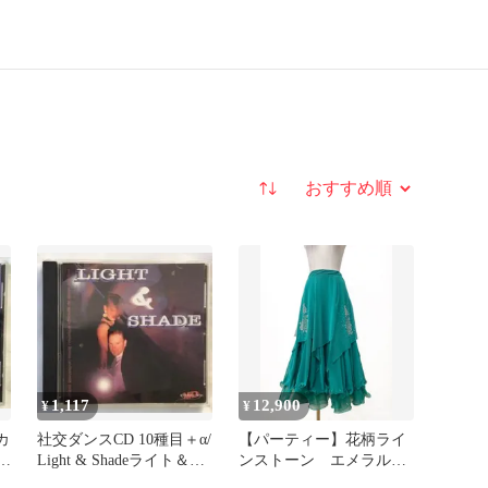
並び替え
1,117
12,900
¥
¥
カ
社交ダンスCD 10種目＋α/
【パーティー】花柄ライ
D
Light & Shadeライト＆シ
ンストーン エメラルド
ェイド
グリーン ロングスカー