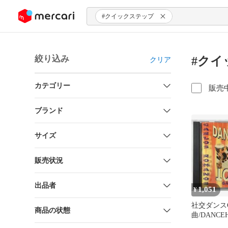
ンツにスキップ
#クイックステップ
絞り込み
#クイ
クリア
カテゴリー
販売
ブランド
サイズ
販売状況
出品者
1,051
¥
社交ダンスC
商品の状態
曲/DANC
ット GARAG