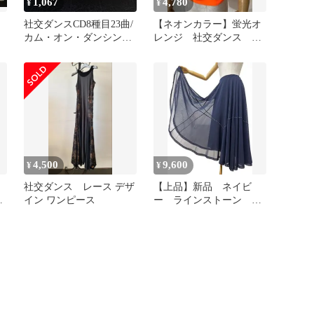
1,067
4,780
¥
¥
社交ダンスCD8種目23曲/
【ネオンカラー】蛍光オ
カム・オン・ダンシング
レンジ 社交ダンス 七
COME ON DANCING
分袖カットソー ｂ1318
4,500
9,600
¥
¥
社交ダンス レース デザ
【上品】新品 ネイビ
ピ
イン ワンピース
ー ラインストーン 社
交ダンス フレアースカ
ートm164