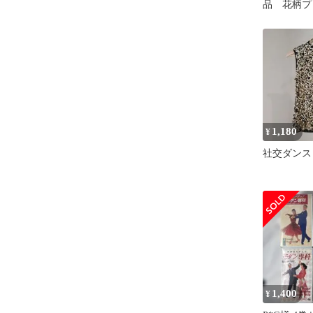
品 花柄プ
ンジー ス
ンピースb1
1,180
¥
社交ダンス
1,400
¥