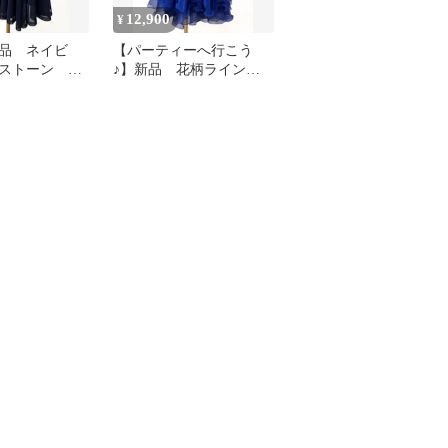
12,900
¥
品 ネイビ
【パーティーへ行こう
ストーン 社
♪】新品 花柄ラインス
フレアースカ
トーン 社交ダンスロン
グスカートｍ63