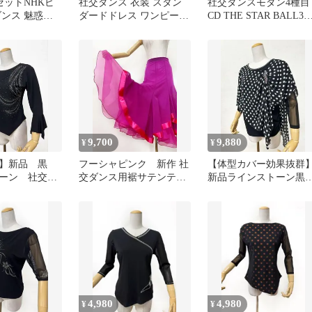
巻セットNHKビ
社交ダンス 衣装 スタン
社交ダンスモダン4種目
ダンス 魅惑の
ダードドレス ワンピース
CD THE STAR BALL
ラテン専科モダ
ドレス ブラック系 ホワ
ザ・スターボール３
イト系 黒 白 ファー プリ
ーツ デモ 競技 ダンス パ
ーティ 発表会 スパンコ
ール 華やか ボリューム
おしゃれ イベント用 フ
ォーマル
9,700
9,880
¥
¥
ル】新品 黒
フーシャピンク 新作 社
【体型カバー効果抜群
ーン 社交ダ
交ダンス用裾サテンテー
新品ラインストーン黒
ソー ｂ1314
プ ロングフレアスカー
玉ケープデザインカッ
トｄ071
ソー m250
4,980
4,980
¥
¥