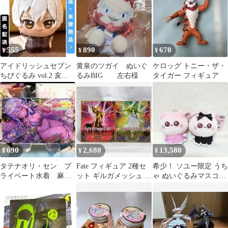
555
890
670
¥
¥
¥
アイドリッシュセブン
黄泉のツガイ ぬいぐ
ケロッグ トニー・ザ・
ちびぐるみ vol.2 亥清
るみBIG 左右様
タイガー フィギュア
悠 アイナナ
690
2,680
13,580
¥
¥
¥
タテナオリ・セン プ
Fate フィギュア 2種セ
希少！ ソユー限定 うち
ライベート水着 麻雀
ット ギルガメッシュ エ
ゃ ぬいぐるみマスコッ
ファイトガール カー
ルキドゥ
ト 全2種セット
ドコネクト