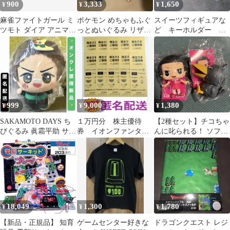
900
3,333
1,650
¥
¥
¥
麻雀ファイトガール ミ
ポケモン めちゃもふぐ
スイーツフィギュアな
ツモト ダイア アニマル
っとぬいぐるみ リザー
ど キーホルダー
フォーム(しろ) 新品
ドン メガルカリオ
ゲームセンター景品
21点
999
9,000
1,380
¥
¥
¥
SAKAMOTO DAYS ち
１万円分 株主優待
【2種セット】チコちゃ
びぐるみ 眞霜平助 サカ
券 イオンファンタジ
んに叱られる！ ソフビ
モトデイズ
ー キッズ ミューの
マスコット アミューズ
森 １００００円分
メント用景品
18,049
1,300
1,780
¥
¥
¥
【新品・正規品】 知育
ゲームセンター好きな
ドラゴンクエスト レジ