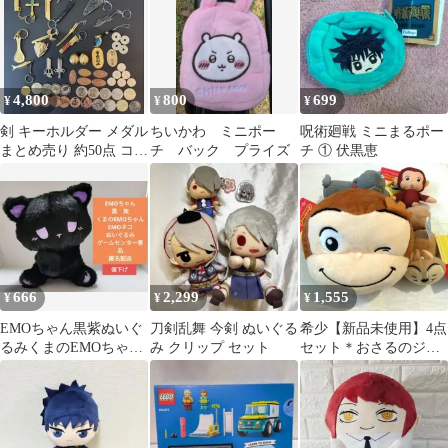
4,800
800
699
¥
¥
¥
剣 キーホルダー メダル
ちいかわ ミニポー
呪術廻戦 ミニまるポー
まとめ売り 約50点 コレ
チ バック プライズ
チ ① 伏黒恵
クション レトロ
666
2,299
1,555
¥
¥
¥
EMOちゃん黒紫ぬいぐ
刀剣乱舞 今剣 ぬいぐる
希少【新品未使用】4点
るみくまのEMOちゃん
み クリップ セット
セット＊おさるのジョ
EMOネコゲームセンタ
ージ＊ネックパース＊
ー景品匿名配送
マスコット