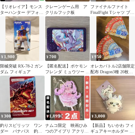
【リオレイア】モンス
クレーンゲーム用 ア
ファイナルファイト
ターハンター デフォル
クリルフック板
FinalFight Tシャツ ブラ
メBIGぬいぐるみ
ック Mサイズ カプコン
1,980
700
950
¥
¥
¥
限械突破 RX-78-2 ガン
【匿名配送】ポケモン
オレカバトル2店舗限定
ダム フィギュア
フレンダ ミュウツー ス
配布 Dragon3種 20枚セ
ーパートレジャー
ット
300
1,899
3,000
¥
¥
¥
釣りスピリッツ ワン
ナムコ限定 映画ひみ
【新品】ちいかわ フィ
ダー バナパス 釣り
つのアイプリ アクリル
ギュアキーホルダー モ