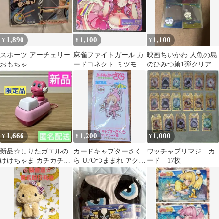
1,890
1,100
1,100
¥
¥
¥
スポーツ アーチェリー
麻雀ファイトガール カ
映画ちいかわ 人魚の島
おもちゃ
ードコネクト ミツモト
のひみつ第1弾クリアカ
ダイア 魔法少女 新品
ードセミコンプセット
プライズ特典
1,666
1,200
1,000
¥
¥
¥
新品☆しりたガエルの
カードキャプターさく
ワッチャプリマジ カ
けけちゃま カチカチク
ら UFOつままれ アクリ
ード 17枚
リッカー
ルキーチェーン