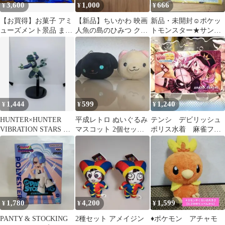
3,600
1,000
666
¥
¥
¥
【お買得】お菓子 アミ
【新品】ちいかわ 映画
新品・未開封☺️ポケッ
ューズメント景品 まと
人魚の島のひみつ クリ
トモンスター★サン＆
め売り キャラメルコー
アカード
ムーン★プレミアム★
ン レッドブル
カラフルバスタオル
1,444
599
1,240
¥
¥
¥
HUNTER×HUNTER
平成レトロ ぬいぐるみ
テンシ デビリッシュ
VIBRATION STARS メ
マスコット 2個セット
ポリス水着 麻雀ファ
ルエム
黒犬 くま
イトガール カードコ
ネクト
1,780
4,200
1,599
¥
¥
¥
PANTY & STOCKING
2種セット アメイジン
♦ポケモン アチャモ