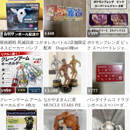
2,099
440
999
¥
¥
¥
呪術廻戦 死滅回游 コガ
オレカバトル2店舗限定
ポケモンフレンダ ピッ
ネスピーカー バンプレ
配布 Dragon3種set
ク スーパートレジャー
スト プライズ
2枚セット
999
3,500
777
¥
¥
¥
クレーンゲーム アーム
なかやまきんに君
バンダイナムコ ドラゴ
キーホルダー 4色セッ
MUSCLE STARS PIECE
ンボールスーパーダイ
ト ミニクレーン キーリ
3体セット
バーズ ダイパスポー
ング
トAimeバナパス