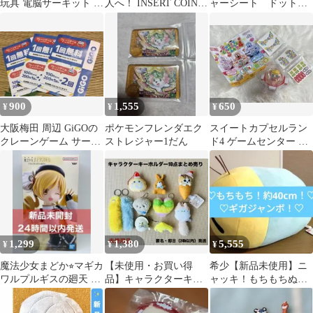
玩具 電脳サーキット プ
人へ！ INSERT COIN T
ャーシート ドットフ
レイ 電子回路 電気玩具
シャツ ブラック Mサイ
ィールド 新品未開封
ブロック
ズ
900
1,555
650
¥
¥
¥
大阪梅田 周辺 GiGOの
ポケモンフレンダエク
スイートカプセルラン
クレーンゲーム サービ
ストレジャー1だん
ド4 ゲームセンター ミ
スチケット ３枚セット
ニフィギュア
1,299
1,380
5,555
¥
¥
¥
魔法少女まどか⭐︎マギカ
【未使用・お買い得
希少【新品未使用】ニ
ワルプルギスの廻天 巴
品】キャラクターキー
ャッキ！もちもちぬい
マミ フィギュア 在庫2
ホルダー10点まとめ売
ぐるみ＊ギガジャンボ
り
＊もちもち＊BIG