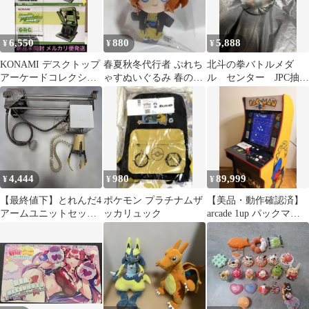
6,550
880
5,888
¥
¥
¥
KONAMI デスクトップ
春夏秋冬代行者 ぷれち
北斗の拳バトルメダ
アーケードコレクショ
ゃすぬいぐるみ 春の舞
ル センター JPC抽選
ン 2個セット
祝月墲子
球 メダルゲーム
4,444
980
89,999
¥
¥
¥
【最終値下】とれんだ4
ポケモン プラチナムザ
【美品・動作確認済】
アームユニットセッ
ッカリュック
arcade 1up パックマン
ト クレーンゲーム
筐体
UFOキャッチャー