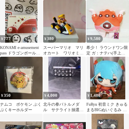
スピ バンダイナムコ
スタンド 青空ひまり×2
モンガ
パスポート ゲーム
点
777
380
9,580
¥
¥
¥
KONAMI e-amusement
スーパーマリオ マリ
希少！ ラウンドワン限
pass ドラゴンボールス
オカート ワリオミニ
定 ガ：ナテハ(手上げ)
ーパーダイバーズ
カー 未使用品
ぬいぐるみ デュエマ
350
4,000
1,480
¥
¥
¥
ナムコ ポケモン ぷく
北斗の拳バトルメダ
FuRyu 初音ミク きゅる
ぷくキーホルダー
ル サテライト抽選球
まるBIGぬいぐるみ 〜
10個セット メダルゲ
ほおずきver.〜
ーム