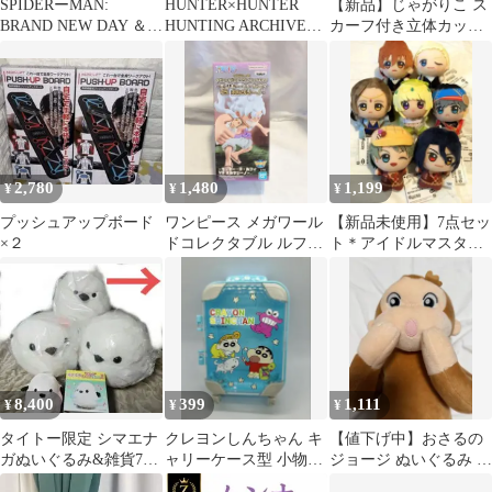
SPIDERーMAN:
HUNTER×HUNTER
【新品】じゃがりこ ス
BRAND NEW DAY ＆
HUNTING ARCHIVES
カーフ付き立体カップ
you マスコット
ネテロ
ポーチ サラダ味
2,780
1,480
1,199
¥
¥
¥
プッシュアップボード
ワンピース メガワール
【新品未使用】7点セッ
×２
ドコレクタブル ルフィ
ト＊アイドルマスター
VSボルサリーノ
＊SideM＊ちびぐるみ
8,400
399
1,111
¥
¥
¥
タイトー限定 シマエナ
クレヨンしんちゃん キ
【値下げ中】おさるの
ガぬいぐるみ&雑貨7点
ャリーケース型 小物入
ジョージ ぬいぐるみ セ
セット
れ プライズ
ガ