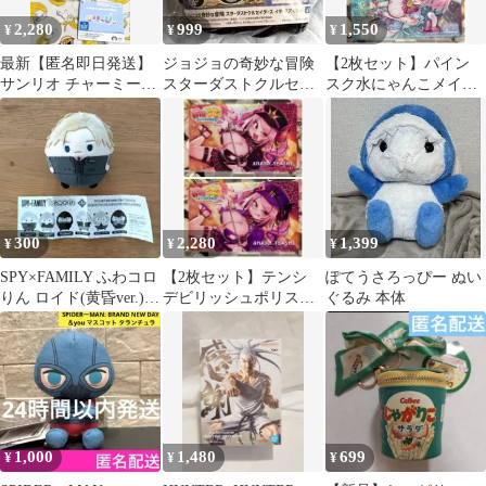
2,280
999
1,550
¥
¥
¥
最新【匿名即日発送】
ジョジョの奇妙な冒険
【2枚セット】パイン
サンリオ チャーミーキ
スターダストクルセイ
スク水にゃんこメイ
ティくりっぴぃ 日焼け
ダース イギーエアぐる
ド 麻雀ファイトガー
ぬいぐるみ
み
ル カードコネクト
300
2,280
1,399
¥
¥
¥
SPY×FAMILY ふわコロ
【2枚セット】テンシ
ぽてうさろっぴー ぬい
りん ロイド(黄昏ver.)
デビリッシュポリス水
ぐるみ 本体
ぬいぐるみ
着 麻雀ファイトガー
ル カードコネクト
1,000
1,480
699
¥
¥
¥