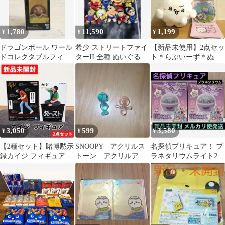
1,780
11,590
1,199
¥
¥
¥
ドラゴンボール ワール
希少 ストリートファイ
【新品未使用】2点セッ
ドコレクタブルフィギ
ターII 全種 ぬいぐるみ
ト＊らぶいーず＊ぬい
ュア 少年期編1 ウミガ
セット 非売品 初期 レ
ぐるみ＊コロコロアク
メ
ア品
リルチャーム
3,050
599
3,580
¥
¥
¥
【2種セット】賭博黙示
SNOOPY アクリルス
名探偵プリキュア！ プ
録カイジ フィギュア ぬ
トーン アクリルアイ
ラネタリウムライト2個
ーどるストッパー 鉄骨
ス ミニフィギュア
セット 新品未開封
渡り
セット