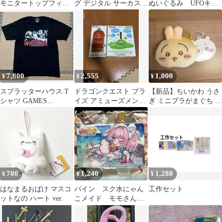
モニタートップフィギ
グ デジタル サーカス
ぬいぐるみ UFOキャ
ュア A ポリエステル
ポムニがいっぱい ぬい
ッチャー 非売品♦
ぐるみ
7,800
2,555
1,000
¥
¥
¥
スプラッターハウス T
ドラゴンクエスト プラ
【新品】ちいかわ うさ
シャツ GAMES
イズ アミューズメント
ぎ ミニプラがまぐち コ
GLORIOUS ナムコ
グッズシリーズ2こセッ
インケース 小銭入れ
ト
700
1,240
1,280
¥
¥
¥
はなまるおばけ マスコ
パイン スク水にゃん
工作セット
ットなの ハート ver.
こメイド モモさんカ
ラー 麻雀ファイトガ
ール カードコネクト