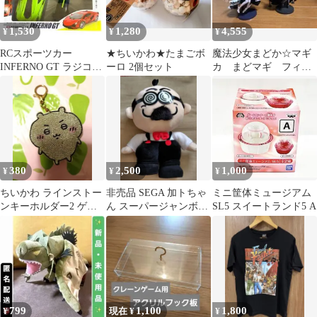
1,530
1,280
4,555
¥
¥
¥
RCスポーツカー
★ちいかわ★たまごボ
魔法少女まどか☆マギ
INFERNO GT ラジコン
ーロ 2個セット
カ まどマギ フィギ
グリーン 27km/h 新品
ュア2体
380
2,500
1,000
¥
¥
¥
ちいかわ ラインストー
非売品 SEGA 加トちゃ
ミニ筐体ミュージアム
ンキーホルダー2 ゲー
ん スーパージャンボぬ
SL5 スイートランド5 A
ムセンター景品
いぐるみ Ver.2 2001
799
1,100
1,800
¥
現在 ¥
¥