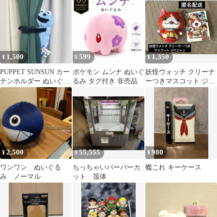
1,500
599
1,350
¥
¥
¥
PUPPET SUNSUN カー
ポケモン ムンナ ぬいぐ
妖怪ウォッチ クリーナ
テンホルダー ぬいぐる
るみ タグ付き 非売品
ーつきマスコット ジバ
み
ニャン
2,500
55,555
980
¥
¥
¥
ワンワン ぬいぐる
ちっちゃいバーバーカ
艦これ キーケース
み ノーマル
ット 筺体