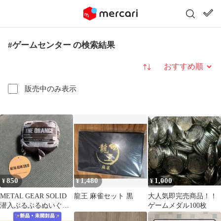
#ゲームセンター の検索結果
並び替え
販売中のみ表示
850
1,480
1,000
¥
¥
¥
METAL GEAR SOLID
龍王 麻雀セット 黒
大人気即完売商品！！
潜入ぶるぶるぬいぐる
ゲームメダル100枚
み