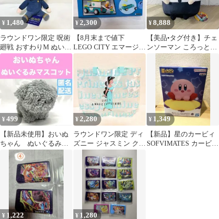
1,480
2,300
8,888
¥
¥
¥
ラウンドワン限定 呪術
【8月末まで値下
【美品•タグ付き】チェ
廻戦 おすわりM ぬいぐ
LEGO CITY エマージェ
ンソーマン ころっとク
るみ 伏黒恵
ンシーアンビュランス
ッション マキマ
レゴシティ
499
2,280
1,349
¥
¥
¥
【新品未使用】おいぬ
ラウンドワン限定 ディ
【新品】星のカービィ
ちゃん ぬいぐるみマ
ズニー ジャスミン クリ
SOFVIMATES カービィ
スコット ラウンドワ
アトートバッグ プール
(ワープスターver.）
ン限定
バック
1,222
1,280
¥
¥