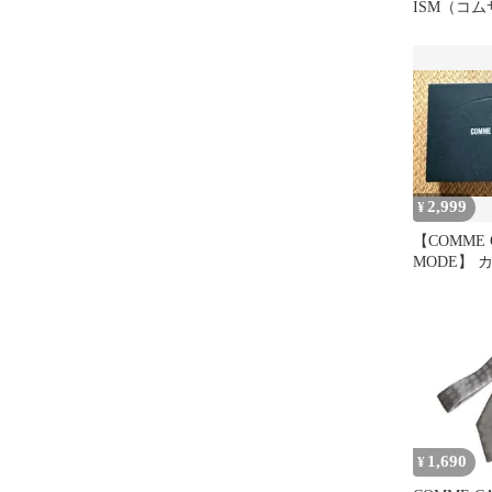
ISM（コム
テン ワイ
2,999
¥
【COMME 
MODE】
ーセット★
1,690
¥