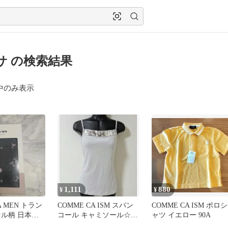
サ の検索結果
中のみ表示
1,111
880
¥
¥
A MEN トラン
COMME CA ISM スパン
COMME CA ISM ポロシ
テル柄 日本製
コール キャミソール☆美
ャツ イエロー 90A
ャコール
品