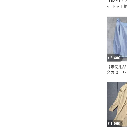
COMME C
イ ドット柄
レー系 153
2,400
¥
【未使用品】
タカセ 1
ス
1,000
¥