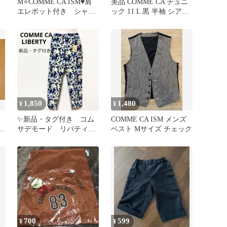
M⭐COMME CA ISM♥️肩
美品 COMME CA チュニ
エレポット付き シャツ
ック 11 L 黒 半袖 シアー
✴️ おしゃれ OL 夏
異素材
1,850
1,480
¥
¥
✨新品・タグ付き コム
COMME CA ISM メンズ
ま
サデモード リバティ柄
ベスト Mサイズ チェック
パンツ ストレッチ M
700
599
¥
¥