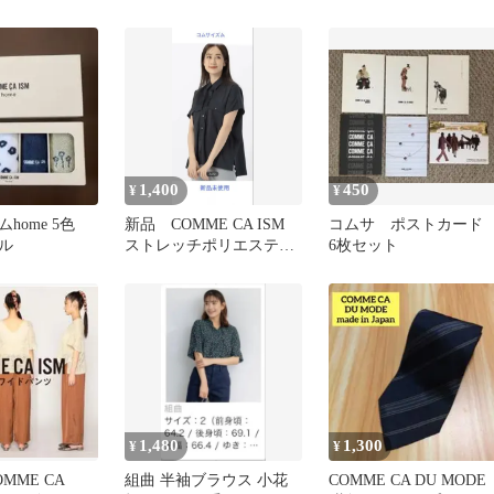
時計
M
1,400
450
¥
¥
home 5色
新品 COMME CA ISM
コムサ ポストカー
ル
ストレッチポリエステル
6枚セット
ブロード ドルマンシャツ
1,480
1,300
¥
¥
MME CA
組曲 半袖ブラウス 小花
COMME CA DU MODE