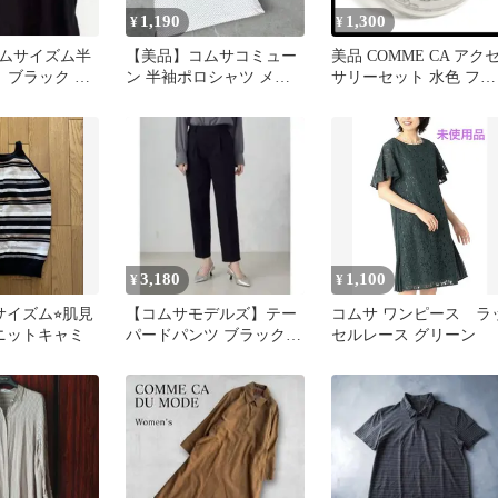
1,190
1,300
¥
¥
ムサイズム半
【美品】コムサコミュー
美品 COMME CA アク
 ブラック 黒
ン 半袖ポロシャツ メン
サリーセット 水色 フリ
オーガージー
ズ M 白 ドット柄 水玉 刺
ーサイズ 希少 伸縮 F
繍
3,180
1,100
¥
¥
サイズム⭐︎肌見
【コムサモデルズ】テー
コムサ ワンピース ラ
郎ニットキャミ
パードパンツ ブラック
セルレース グリーン
M 上品 美シルエット 黒