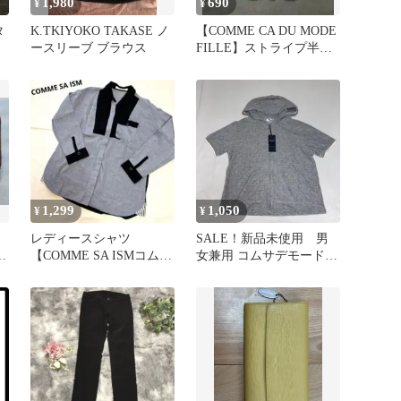
1,980
690
¥
¥
タ
K.TKIYOKO TAKASE ノ
【COMME CA DU MODE
ースリーブ ブラウス
FILLE】ストライプ半袖
シャツ 130A
1,299
1,050
¥
¥
レディースシャツ
SALE！新品未使用 男
ー
【COMME SA ISMコムサ
女兼用 コムサデモード
イズム】Mサイズ ネイ
130センチ パイル地
ビー