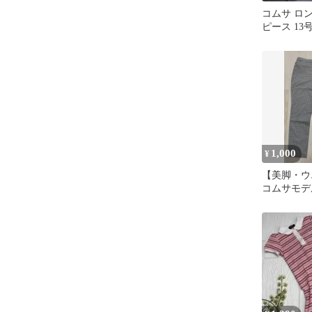
コムサ ロ
ピース 13
ート混 比翼
本製
1,000
¥
【美脚・ウ
コムサモデ
柄 ストレッ
M