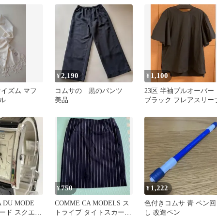
2,190
1,100
¥
¥
サイズム マフ
コムサの 黒のパンツ
23区 半袖プルオーバー
ル
美品
ブラック フレアスリー
750
1,222
¥
¥
 DU MODE
COMME CA MODELS ス
色付きコムサ 青 ペン回
ード スクエア
トライプ タイトスカート
し 改造ペン