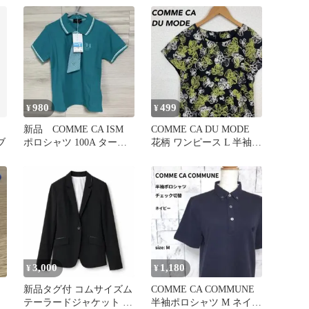
華8点
980
499
¥
¥
新品 COMME CA ISM
COMME CA DU MODE
ブ
ポロシャツ 100A ターコ
花柄 ワンピース L 半袖
イズ
ブラック 日本製
3,000
1,180
¥
¥
新品タグ付 コムサイズム
COMME CA COMMUNE
テーラードジャケット ブ
半袖ポロシャツ M ネイビ