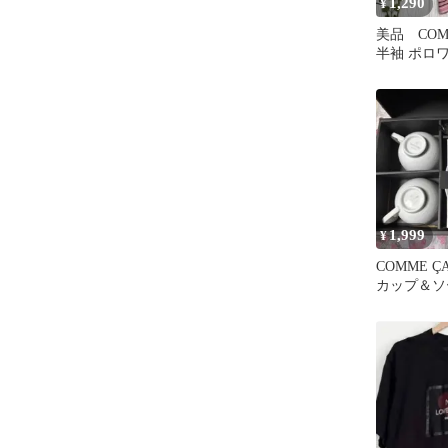
1,290
¥
美品 COMM
半袖 ポロワ
ピンク ボ
1,999
¥
COMME ÇA
カップ＆ソ
ット スプ