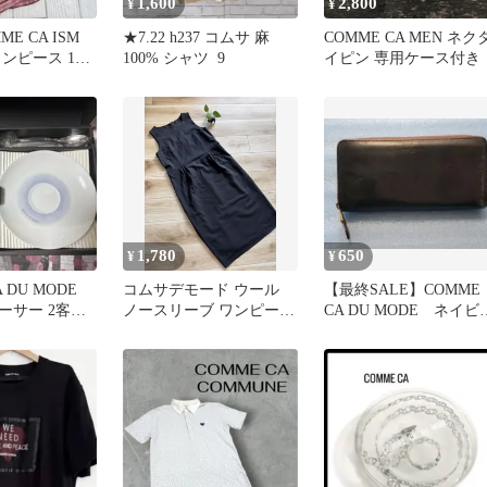
1,600
2,800
¥
¥
E CA ISM
★7.22 h237 コムサ 麻
COMME CA MEN ネク
ンピース 110
100% シャツ ￼ 9
イピン 専用ケース付き
ーダー
1,780
650
¥
¥
 DU MODE
コムサデモード ウール
【最終SALE】COMME
ーサー 2客セ
ノースリーブ ワンピース
CA DU MODE ネイビ
ーン付き
M ブラック ステッチ 訳
長財布
あり