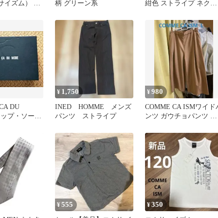
サイズム） サ
柄 グリーン系
紺色 ストライプ ネクタ
ドパンツ
イ
1,750
980
¥
¥
CA DU
INED HOMME メンズ
COMME CA ISMワイド
 カップ・ソーサ
パンツ ストライプ
ンツ ガウチョパンツ ブ
ラウン L 美品
555
350
¥
¥