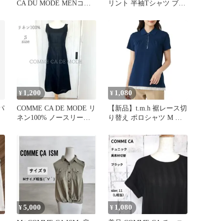
CA DU MODE MENコラ
リント 半袖Tシャツ ブラ
ボT
ック L
1,200
1,080
¥
¥
パ
COMME CA DE MODE リ
【新品】t.m.h 裾レース切
ネン100% ノースリーブ
り替え ポロシャツ M ネ
ワンピース S
イビー コムサ
5,000
1,080
¥
¥