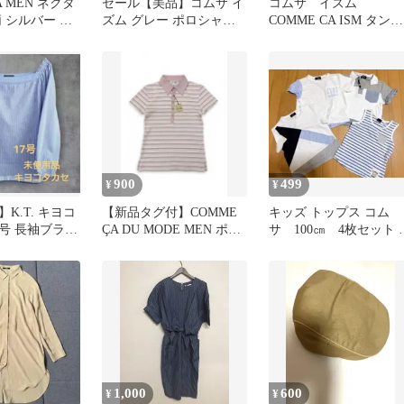
A MEN ネクタ
セール【美品】コムサ イ
コムサ イズム
 シルバー グ
ズム グレー ポロシャツ
COMME CA ISM タンク
cm
100 セレモニー 発表会
トップ 120 新品
900
499
¥
¥
K.T. キヨコ
【新品タグ付】COMME
キッズ トップス コム
7号 長袖ブラウ
ÇA DU MODE MEN ポロ
サ 100㎝ 4枚セット 
シャツ マルチボーダ
とめ売り
1,000
600
¥
¥