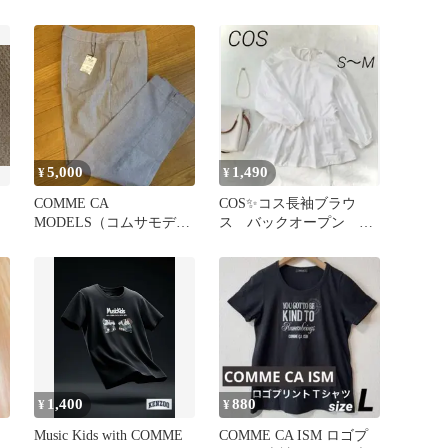
ラック Lサイズ
ー チェック切替
5,000
1,490
¥
¥
ド
COMME CA
COS✨コス長袖ブラウ
MODELS（コムサモデル
ス バックオープン ウ
ズ） レディースパンツ
エストギャザー コット
ストライプ
ン
1,400
880
¥
¥
Music Kids with COMME
COMME CA ISM ロゴプ