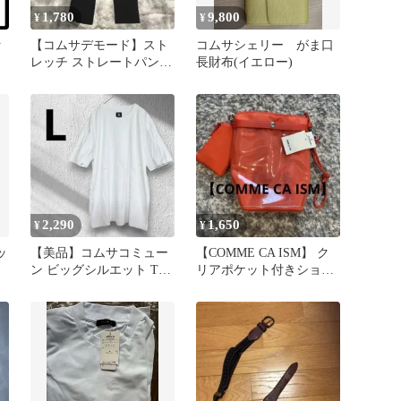
1,780
9,800
¥
¥
セ
【コムサデモード】スト
コムサシェリー がま口
レッチ ストレートパンツ
長財布(イエロー)
ブラック 11号
2,290
1,650
¥
¥
ッ
【美品】コムサコミュー
【COMME CA ISM】 ク
ン ビッグシルエット Tシ
リアポケット付きショル
ャツ L ホワイト 綿100%
ダーバッグ 新品未使用