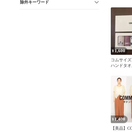
除外キーワード
デイト 腕
1,600
¥
コムサイズム
ハンドタオ
1,400
¥
【美品】CO