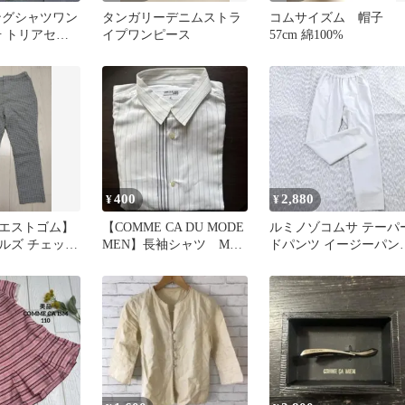
ングシャツワン
タンガリーデニムストラ
コムサイズム 帽子
号 トリアセテ
イプワンピース
57cm 綿100%
 ベージュ 日
400
2,880
¥
¥
エストゴム】
【COMME CA DU MODE
ルミノゾコムサ テーパ
ルズ チェック
MEN】長袖シャツ Mサ
ドパンツ イージーパン
チパンツ 9号
イズ ストライプ
ウエストゴム 裏地付 9