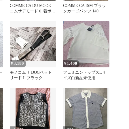
COMME CA DU MODE
COMME CA ISM ブラッ
コムサデモード 巾着ポー
クカーゴパンツ 140
チ 2点セット
3,180
1,400
¥
¥
ー
モノコムサ DOGペット
フェミニントップスLサ
ツ
リード L ブラック
イズ白新品未使用
REASH ☆☆.匿名配送