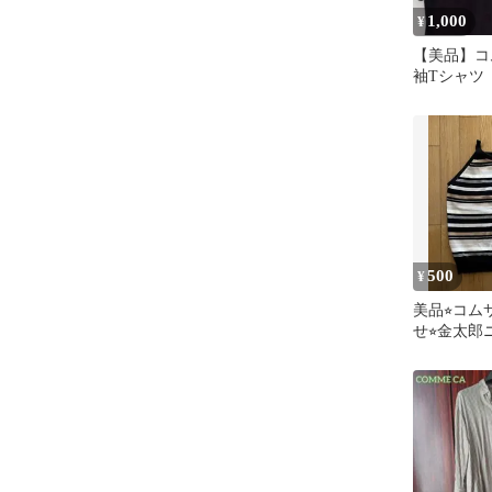
1,000
¥
【美品】コ
袖Tシャツ
ロゴハート
500
¥
美品⭐︎コム
せ⭐︎金太