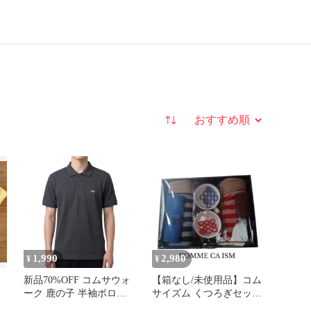
並び替え
1,990
2,980
¥
¥
新品70%OFF コムサウォ
【箱なし/未使用品】コム
ーク 鹿の子 半袖ポロシ
サイズム くつろぎセット
ャツ L チャコール
ひざ掛け マグカップ 豪