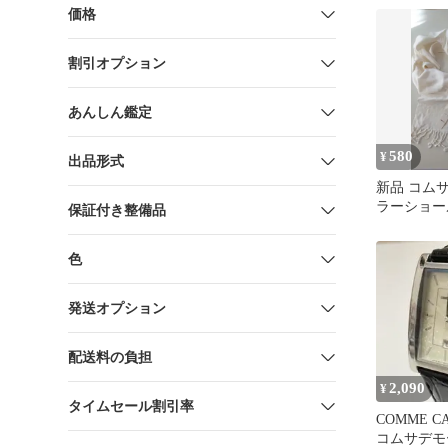
価格
割引オプション
あんしん鑑定
580
¥
出品形式
新品 コム
ラーショー
保証付き整備品
色
発送オプション
配送料の負担
2,090
¥
タイムセール割引率
COMME CA
コムサデモ