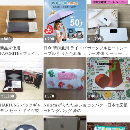
ーム（うさぎ）
扇風機 ライト モバイル
バッテリー
800
798
1,799
¥
¥
¥
新品未使用
日傘 晴雨兼用 ライトパ
ポータブルヒートシー
FAVORITES フェイバ
ープル 折りたたみ傘 軽
ラー 本体 シーラー 予
リッツ 筆箱 ペンケ
量 カバー付き ミニ UV
熱不要 お菓子保存 密閉
ース
カット
保存 食品
1,280
570
400
¥
¥
¥
HARTUNG バックギャ
NaRaYa 折りたたみショ
コンパクト日本地図帳
モン セット ドイツ製
ッピングバッグ 象のプ
木目調 折りたたみ レト
リント エコバッグ
ロ美品
白