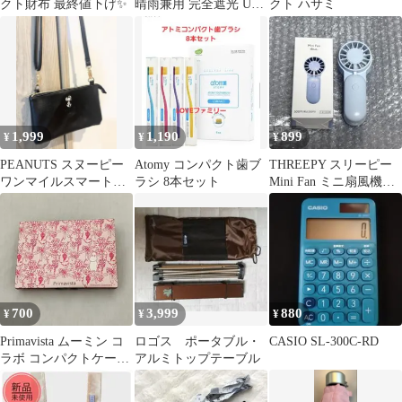
クト財布 最終値下げ✨
晴雨兼用 完全遮光 UV
クト ハサミ
カット ピンク
1,999
1,190
899
¥
¥
¥
PEANUTS スヌーピー
Atomy コンパクト歯ブ
THREEPY スリーピー
ワンマイルスマートポ
ラシ 8本セット
Mini Fan ミニ扇風機
ーチ
Blue
700
3,999
880
¥
¥
¥
Primavista ムーミン コ
ロゴス ポータブル・
CASIO SL-300C-RD
ラボ コンパクトケー
アルミトップテーブル
ス ファンデーション
ケース