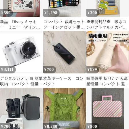
599
1,298
300
¥
¥
¥
新品 Disney ミッキ
コンパクト 裁縫セット
※未開封品※ 吸水コ
ー ミニー Wリング
ソーイングセット 携帯
ンパクトマルチカバー
ノート
用 旅行 持ち運び便利
傘入れ ボトルホルダー
黒
3,111
700
899
¥
¥
¥
デジタルカメラ 白 簡単
本革キーケース コン
晴雨兼用 折りたたみ傘
収納 コンパクト 軽量
パクト
超軽量 コンパクト 遮光
600mAh 大容量バッテ
UVカットベージュ 日
リー
焼け防止
700
8,280
900
¥
¥
¥