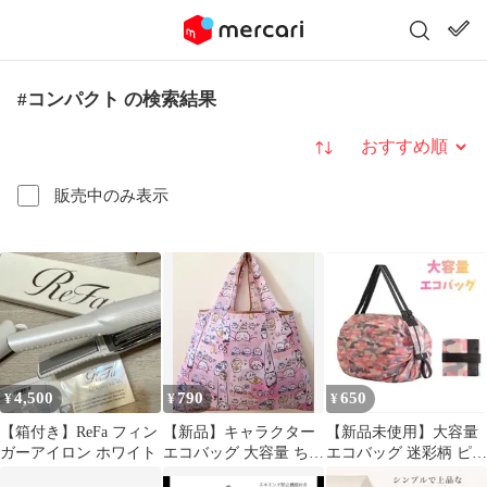
#コンパクト の検索結果
並び替え
販売中のみ表示
4,500
790
650
¥
¥
¥
【箱付き】ReFa フィン
【新品】キャラクター
【新品未使用】大容量
ガーアイロン ホワイト
エコバッグ 大容量 ちい
エコバッグ 迷彩柄 ピン
かわ ピンク C
ク 肩掛け コンパクト