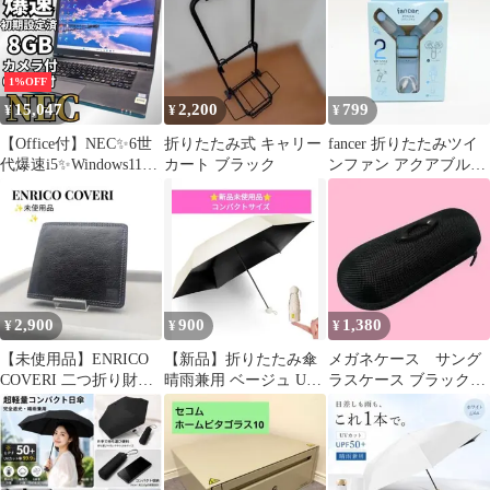
止 簡単装着 AirTagトラ
ッカーをしっかり守
る！アウトドアや日常
使いに最適
1%OFF
15,047
2,200
799
¥
¥
¥
【Office付】NEC✨6世
折りたたみ式 キャリー
fancer 折りたたみツイ
代爆速i5✨Windows11ノ
カート ブラック
ンファン アクアブルー
ートパソコン★爆速
本体 １点 新品
SSD＆メモリ8GB★エ
クセル・ワード★Web
カメラ
2,900
900
1,380
¥
¥
¥
【未使用品】ENRICO
【新品】折りたたみ傘
メガネケース サング
COVERI 二つ折り財布
晴雨兼用 ベージュ UV
ラスケース ブラック眼
メンズ ブラック
カット100% 遮光18cm
鏡ケース ハードケース
軽量
通用