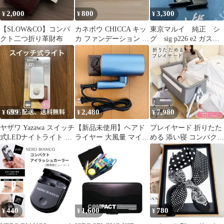
2,000
800
3,300
¥
¥
¥
【SLOW&CO】コンパ
カネボウ CHICCA キッ
東京マルイ 純正 シ
クト二つ折り革財布
カ ファンデーション ケ
グ sig p226 e2 ガスガ
ース 白 コンパクトミラ
ン マガジン 二本
ー鏡
699
2,480
7,980
¥
¥
¥
ヤザワ Yazawa スイッチ
【新品未使用】ヘアド
プレイヤード 折りたた
式LEDナイトライト ホ
ライヤー 大風量 マイナ
める 添い寝 コンパクト
ワイト NASWN24WH
スイオン 折りたたみ式
キャスター 揺りかご ゆ
りかご
440
1,600
780
¥
¥
¥