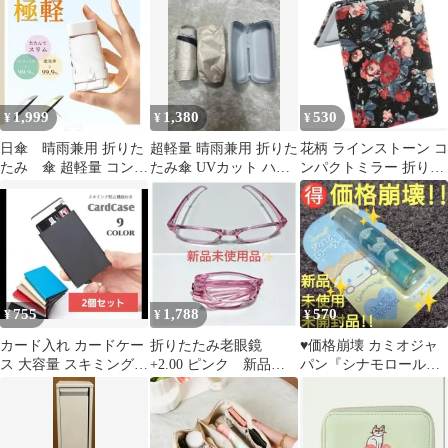
バッグ
1,999
1,380
530
¥
¥
¥
日傘 晴雨兼用 折りた
超軽量 晴雨兼用 折りた
花柄 ラインストーン コ
たみ 傘 超軽量 コンパ
たみ傘 UVカット ハー
ンパクトミラー 折りた
クト UVカット 遮光
ドケース付 ベージュ
たみ
白
日傘
755
1,788
570
¥
¥
¥
カード入れ カードケー
折りたたみ老眼鏡
♥価格崩壊 カミオジャ
ス 大容量 スキミング防
+2.00 ピンク 新品
パン『シナモロール
止 磁気防止 コンパクト
軽い リーディンググ
COOLジェルローラー
薄型
ラス シニア
（ソーダの香り）』