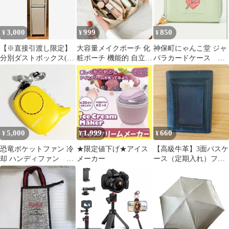
3,000
999
850
¥
¥
¥
【※直接引渡し限定】
大容量メイクポーチ 化
神保町にゃんこ堂 ジャ
分別ダストボックス(2
粧ポーチ 機能的 自立
バラカードケース ミ
段)キャスター付
防水 PUレザー 仕切り
ニウォレット
付 韓国風
5,000
1,999
660
¥
¥
¥
恐竜ポケットファン 冷
★限定値下げ★アイス
【高級牛革】3面パスケ
却 ハンディファン 卓
メーカー
ース（定期入れ）ファ
上扇風機 USB充電式
スナー式小銭入れ付
き 二つ折り 黒