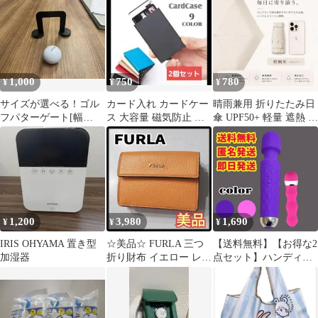
1,000
750
780
¥
¥
¥
サイズが選べる！ゴル
カード入れ カードケー
晴雨兼用 折りたたみ日
フパターゲート[幅
ス 大容量 磁気防止 ス
傘 UPF50+ 軽量 遮熱 撥
50mm]
キミング防止 コンパク
水 ベージュ コンパクト
ト 薄型
傘
1,200
3,980
1,690
¥
¥
¥
IRIS OHYAMA 置き型
☆美品☆ FURLA 三つ
【送料無料】【お得な2
加湿器
折り財布 イエロー レザ
点セット】ハンディー
ー コンパクト
USB充電タイプ