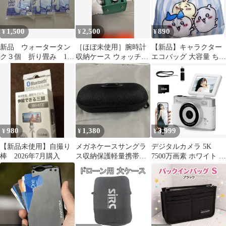
1,500
2,500
890
¥
¥
¥
新品 ウォータータン
［ほぼ未使用］腕時計
【新品】キャラクター
ク３個 折り畳み 10
収納ケース ウォッチボ
エコバッグ 大容量 ちい
リットル アイリスオ
ックス グリーン
かわ ストライプ
ーヤマ
980
1,380
3,999
¥
¥
¥
【新品未使用】自撮り
メガネケースサングラ
デジタルカメラ 5K
棒 2026年7月購入
ス収納保護軽量携帯便
7500万画素 ホワイト ス
利サングラスブラック
マホに送れる
眼鏡ハードケース