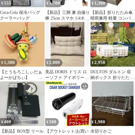
555
1,700
1,380
¥
¥
¥
Coca-Cola 保冷バッグ
【新品】三脚 兼 自撮り
【新品】折りたたみ傘
クーラーバッグ
棒 25cm スマホ 1/4ネジ
晴雨兼用 軽量 コンパク
GoProマウント
ト UPF50 完全遮光 ベ
ージュ
1,300
2,000
2,950
¥
¥
¥
【とうもろこしぃだぁ
美品 DORIS ドリス ロ
DULTON ダルトン 収
よ〜かぱちぃ】 ハ
ーソファ アイボリー
納ボックス 折りたたみ
ンドメイド 夏 河童
108cm幅
キャリーボックス フォ
ールディング メッシュ
ストレージ 11L V21-
0346 FOLDING 収納ボ
ックス コンテナボック
ス 収納ケース
400
588
1,980
¥
¥
¥
【新品】BOX型 リール
【アウトレット/お買い
水切りかご