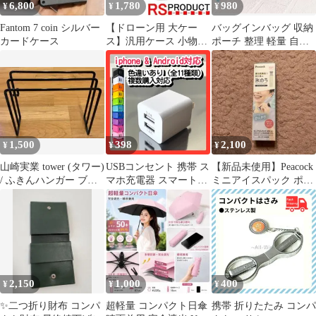
6,800
1,780
980
¥
¥
¥
Fantom 7 coin シルバー
【ドローン用 大ケー
バッグインバッグ 収納
カードケース
ス】汎用ケース 小物入
ポーチ 整理 軽量 自立
れ 収納箇所色々 取っ手
バッグ ブラック S
付き
1,500
398
2,100
¥
¥
¥
山崎実業 tower (タワー)
USBコンセント 携帯 ス
【新品未使用】Peacock
/ ふきんハンガー ブラ
マホ充電器 スマートフ
ミニアイスパック ポケ
ック
ォン用 ACアダプター
ット ABB-S07
電源 TypeC iPhone 2台
同時 2ポートカラフル
かわいい_aa
2,150
1,000
400
¥
¥
¥
✨二つ折り財布 コンパ
超軽量 コンパクト日傘
携帯 折りたたみ コンパ