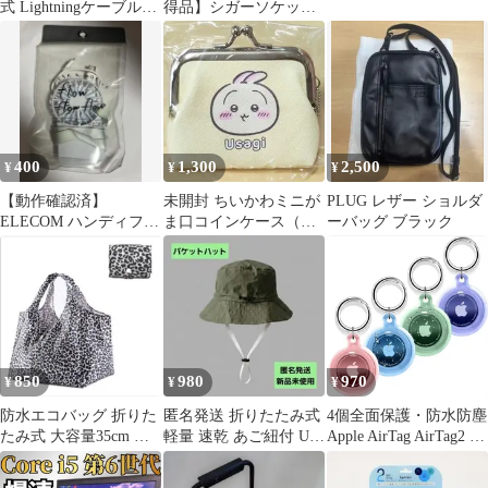
式 Lightningケーブル
得品】シガーソケット
60cm 2.4A
充電器 USB 2ポート
4.8A smartIC搭載 2台同
時 オウルテック公式
400
1,300
2,500
¥
¥
¥
【動作確認済】
未開封 ちいかわミニが
PLUG レザー ショルダ
ELECOM ハンディファ
ま口コインケース（う
ーバッグ ブラック
ン 水色 USB充電 携帯
さぎ）
扇風機
850
980
970
¥
¥
¥
防水エコバッグ 折りた
匿名発送 折りたたみ式
4個全面保護・防水防塵
たみ式 大容量35cm レ
軽量 速乾 あご紐付 UV
Apple AirTag AirTag2 用
ジャーや買い物に ヒ
対策 カーキ 紛失防止
TPUフルカバー保護ケ
ョウ柄
ース 紛失防止 傷つき防