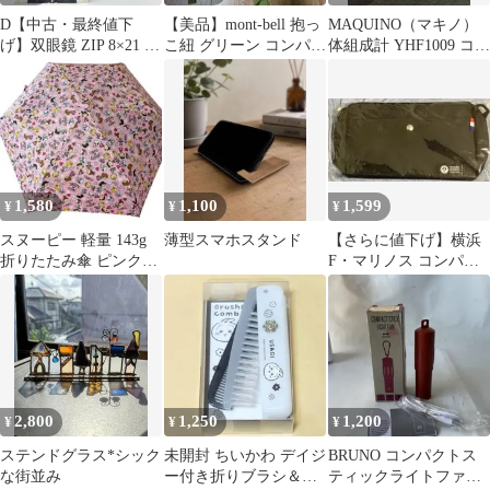
D【中古・最終値下
【美品】mont-bell 抱っ
MAQUINO（マキノ）
げ】双眼鏡 ZIP 8×21 ケ
こ紐 グリーン コンパク
体組成計 YHF1009 コン
ース付き 122m/1000m
ト
パクト体重計
ライブ スポーツ観戦 コ
ンサート
1,580
1,100
1,599
¥
¥
¥
スヌーピー 軽量 143g
薄型スマホスタンド
【さらに値下げ】横浜
折りたたみ傘 ピンク♡
F・マリノス コンパク
ペットボトルサイズ
トショルダーバッグ
2,800
1,250
1,200
¥
¥
¥
ステンドグラス*シック
未開封 ちいかわ デイジ
BRUNO コンパクトス
な街並み
ー付き折りブラシ＆コ
ティックライトファン