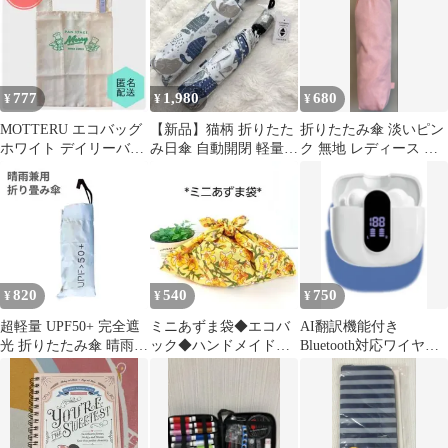
777
1,980
680
¥
¥
¥
MOTTERU エコバッグ
【新品】猫柄 折りたた
折りたたみ傘 淡いピン
ホワイト デイリーバッ
み日傘 自動開閉 軽量
ク 無地 レディース コ
グ 限定 オリジナル モ
コンパクト 晴雨兼用 収
ンパクト 収納ケース付
ッテル
納ポーチ付
き 雨傘
820
540
750
¥
¥
¥
超軽量 UPF50+ 完全遮
ミニあずま袋◆エコバ
AI翻訳機能付き
光 折りたたみ傘 晴雨兼
ック◆ハンドメイド◆
Bluetooth対応ワイヤレ
用 コンパクト ライトブ
お弁当入れ【花柄】
スイヤホン H-03 ホ
ルー
ワイト