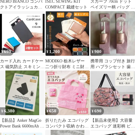
NERO BIANCO コンパ
ISEC SEWING KIT
スカーフ 70cm ドット
クトアイラッシュカー
COMPACT 裁縫セット
ペイズリー柄 バッグ ア
ラー 貝印 ネロビアンコ
クセサリー 上品 おしゃ
れ
699
1,200
900
¥
¥
¥
カード入れ カードケー
MODIKO 栃木レザー
携帯用 コップ付き 旅行
ス 磁気防止 スキミング
二つ折り財布 ミニ財布
用 ハブラシセット 歯磨
防止 大容量 コンパクト
日本製 ミニマリスト
きセット ピンク2個 ミ
薄型
財布
ニサイズ
6,380
650
690
¥
¥
¥
【新品】Anker MagGo
折りたたみ エコバッグ
【新品未使用】大容量
Power Bank 6600mAh ブ
コンパクト収納 かわい
エコバッグ 迷彩柄 ピン
ラック
い ブタ柄 ショッピング
ク 肩掛け コンパクト