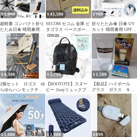
1,000
43,500
980
¥
¥
¥
超軽量 コンパクト折り
SECOM セコム 金庫 ピ
折りたたみ傘 日傘 UV
たたみ日傘 晴雨兼用
タゴラス ベースボード
カット 晴雨兼用 UPF50
UVカット ブラック
付き たのメル便送料込
＋ ホワイト 通勤 通学
み
4,300
5,799
1,500
¥
¥
¥
2個セット ロゴス ゆ
【ROOTOTE】スヌー
【新品】ハイボール
らゆらハンモックチェ
ピー 2wayリュックブラ
グラス ガラス キリ
ア用サイドテーブル
ック ピーナッツルート
ンビール 外箱あり
ート撥水
未使用
1,080
2,980
899
¥
¥
¥