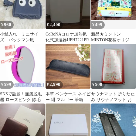
960
2,400
499
¥
¥
¥
小銭入れ ミニサイ
CoRoNAコロナ加熱気
新品★ミントン
ズ パックマン風 キ
化式加湿器UFH7221PR
MINTON花柄オリジナ
ョロちゃん エイリア
ルポーチ小物入れかん
ン キャラクター
ぽ生命非売品
599
2,990
500
¥
¥
¥
SNSで話題！無痛脱毛
本革 ペンケース ネイビ
サウナマット 折りたた
器 ローズピンク 除毛
ー 紺 マルゴー 筆箱 ビ
み サウナノマット お尻
手動 家庭用脱毛器 ナノ
ジネス ハンドメイド
マット コンパクト 速乾
ガラス
サウナグッズ サ活
4573306868903 新品
【WJ225】