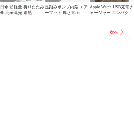
日傘 超軽量 折りたたみ
足踏みポンプ内蔵 エア
Apple Watch USB充電チ
傘 完全遮光 遮熱
ーマット 厚さ10cm キ
ャージャー コンパクト
UPF50+ 晴雨兼用
ャンプ アウトドア
持ち運び便利
次へ