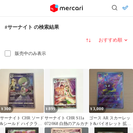
#サーナイト の検索結果
並び替え
販売中のみ表示
300
899
3,000
¥
¥
¥
サーナイト CHR ソード
サーナイト CHR S11a
ゴース AR スカーレッ
&シールド ハイクラス
072/068 白熱のアルカナ
ト&バイオレット 拡張
パック VMAXクライマ
パック ワイルドフォー