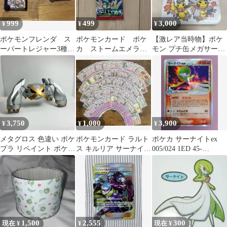
999
499
3,000
¥
¥
¥
ポケモンフレンダ ス
ポケモンカード ポケ
【激レア当時物】ポケ
ーパートレジャー3種セ
カ ストームエメラル
モン プチ缶メガサーナ
ット サーナイト ピ
ダ パック 最安値
イト メガエルレイド ポ
カチュウ
お得 メガレックウザ
ンチョ 訳あり
3,750
1,000
3,900
¥
¥
¥
メタグロス 色違い ポケ
ポケモンカード ラルト
ポケカ サーナイトex
プラ リペイント ポケモ
ス キルリア サーナイト
005/024 1ED 45-
ン
エルレイド 100枚セッ
EY0804-07M
ト
1,500
2,555
300
現在 ¥
¥
現在 ¥