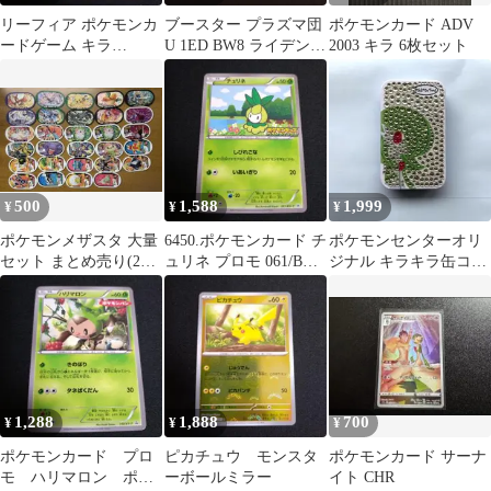
リーフィア ポケモンカ
ブースター プラズマ団
ポケモンカード ADV
ードゲーム キラ
U 1ED BW8 ライデンナ
2003 キラ 6枚セット
004/015 しょうきのかぜ
ックル 007/051
500
1,588
1,999
¥
¥
¥
ポケモンメザスタ 大量
6450.ポケモンカード チ
ポケモンセンターオリ
セット まとめ売り(29
ュリネ プロモ 061/BW-
ジナル キラキラ缶コレ
枚)
P ポケモンキッズ
クション サーナイト
1,288
1,888
700
¥
¥
¥
ポケモンカード プロ
ピカチュウ モンスタ
ポケモンカード サーナ
モ ハリマロン ポケ
ーボールミラー
イト CHR