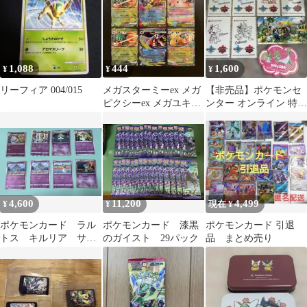
1,088
444
1,600
¥
¥
¥
リーフィア 004/015
メガスターミーex メガ
【非売品】ポケモンセ
ピクシーex メガユキメ
ンター オンライン 特典
ノコex ジュナイパーex
ステッカー ポケモン
GO 8点セット
4,600
11,200
4,499
¥
¥
現在 ¥
ポケモンカード ラル
ポケモンカード 漆黒
ポケモンカード 引退
トス キルリア サー
のガイスト 29パック
品 まとめ売り
ナイト 8枚 3段階進化