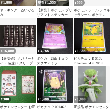
1,888
1,555
555
¥
現在 ¥
¥
ヤドキング ぬいぐる
【新品】ポケモン ブリ
ポケモン シール デコキ
み
リアントステッカー 2
ャラシール ポケモンス
種セット
リープ まとめ売り 15枚
セット
16,800
3,788
1,588
¥
¥
¥
【最安値】メガサーナ
ポケカ 25th ミュウ
ピカチュウ R S10b
イト 色違い スリーブ
スクエアミラー
Pokémon GO 028/071
60枚
300
1,488
1,800
¥
¥
¥
ポケモンセンター お正
ピカチュウ 001/028
正規品 ポケモンセンタ