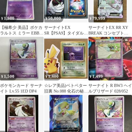
1,980
50,000
79,999
¥
¥
¥
【極希少 美品】ポケカ
サーナイトEX
サーナイトEX RR XY
ラルトス ミラー EBB
SR【PSA9】タイダルス
BREAK コンセプトパ
048/093 1ed
トーム XY5 075/070
ック ポケキュンコレク
1ED
ション
1,500
1,400
1,499
¥
¥
¥
ポケモンカード サーナ
☆レア美品)ベトベター
サーナイト R BW3 ヘイ
イト Lv.55 1ED DP4
旧裏 No.088 化石の秘密
ルブリザード 028/052
月見