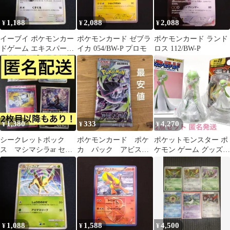
1,188
2,088
2,088
¥
¥
¥
イーブイ ポケモンカー
ポケモンカード ゼブラ
ポケモンカード ランド
ドゲーム エキスパート
イカ 054/BW-P プロモ
ロス 112/BW-P
デッキ リーフィアVSメ
タグロス …
1,380
333
4,270
¥
¥
¥
シークレットボック
ポケモンカード ポケ
ポケットモンスター ポ
ス マシマシラar セイ
カ パック アビスア
ケモン ゲーム グッズ
ジsr ぼうけんのランタ
イ ポケカパック 最
フィギュア マスコット
ン アカマツ
安値
サーナイト
1,088
1,588
4,500
¥
¥
¥