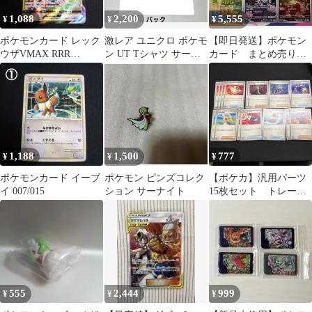
1,088
2,200
5,555
¥
¥
¥
ポケモンカード レック
激レア ユニクロ ポケモ
【即日発送】ポケモン
ウザVMAX RRR
ン UT Tシャツ サーナ
カード まとめ売り
120/184
イト バックプリント
おまけ付き
4XL
1,188
1,500
777
¥
¥
¥
ポケモンカード イーブ
ポケモン ピンズコレク
【ポケカ】汎用パーツ
イ 007/015
ション サーナイト
15枚セット トレーナ
ーズ
555
2,444
999
¥
¥
¥