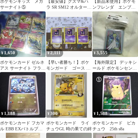
ポケモンキッズ メガ
【最安値】グズマ&ハ
【新品未使用】ポケモ
サーナイト⑤
ラ SR SM12 オルタージ
ンフレンダ エンブオ
ェネシス 105/095
ー、メガニウム、パル
キア、サーナイト
1,650
2,111
3,555
¥
¥
¥
ポケモンカード ゼルネ
【早い者勝ち！】ポケ
【海外限定】 デッキシ
アス サーナイト フラー
モンガード ゴース ●
ールド ポケモンセンタ
ジェス アローラキュ
第1弾基本拡張パック
ー サーナイト ②
ウコン
019/128
1,188
300
1,588
¥
¥
¥
ポケモンカード フカマ
ポケモンカード ライ
ポケモンカード ピカ
ル EBB EXバトルブー
チュウGL 時の果ての絆
チュウ 25th s8a
スト 078/093