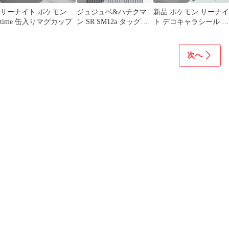
サーナイト ポケモン
ジュジュベ&ハチクマ
新品 ポケモン サーナイ
time 缶入りマグカップ
ン SR SM12a タッグオ
ト デコキャラシール ス
ールスターズ 194/173
テッカー 非売品 限定品
レア
次へ