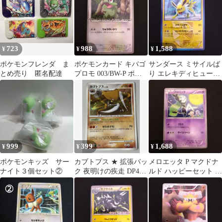
723
988
1,588
¥
¥
¥
ポケモンフレンダ ま
ポケモンカード キバゴ
サンダース ミサイルば
とめ売り 匿名配達
プロモ 003/BW-P ポケ
り エレキディヒューズ
カ
プラズマ団 bw8
999
399
1,688
¥
¥
¥
ポケモンキッズ サー
カブトプス ★ 拡張パッ
メロエッタ P マクドナ
ナイト３個セット②
ク 夜明けの疾走 DP4
ルド ハッピーセット キ
DPBP#171
ラ 160/BW-P