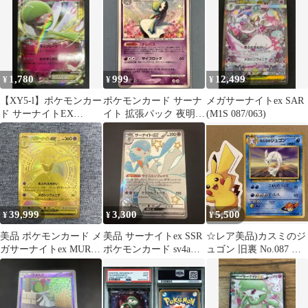
ックス…
ス キラ …
1,780
999
12,499
¥
¥
¥
【XY5-l】ポケモンカー
ポケモンカード サーナ
メガサーナイトex SAR
ド サーナイトEX
イト 拡張パック 夜明け
(M1S 087/063)
050/070 1ED
の疾走 DPBP#332
39,999
3,300
5,500
¥
¥
¥
美品 ポケモンカード メ
美品 サーナイトex SSR
☆レア美品)カスミのジ
ガサーナイトex MUR
ポケモンカード sv4a
ュゴン 旧裏 No.087 リ
拡張パック メガシンフ
328/190
ーダーズスタジアム
ォニア