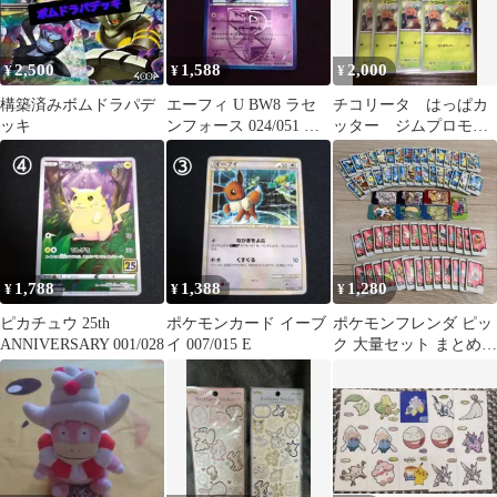
2,500
1,588
2,000
¥
¥
¥
構築済みボムドラパデ
エーフィ U BW8 ラセ
チコリータ はっぱカ
ッキ
ンフォース 024/051 プ
ッター ジムプロモ
ラズマ団
001/M-P 8枚セット
1,788
1,388
1,280
¥
¥
¥
ピカチュウ 25th
ポケモンカード イーブ
ポケモンフレンダ ピッ
ANNIVERSARY 001/028
イ 007/015 E
ク 大量セット まとめ売
り