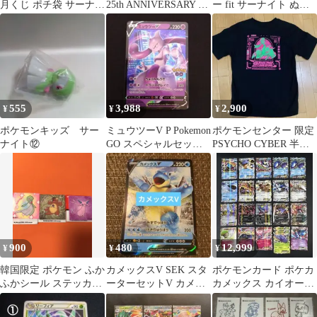
月くじ ポチ袋 サーナイ
25th ANNIVERSARY 25
ー fit サーナイト ぬい
ト
周年
ぐるみ
555
3,988
2,900
¥
¥
¥
ポケモンキッズ サー
ミュウツーV P Pokemon
ポケモンセンター 限定
ナイト⑫
GO スペシャルセット
PSYCHO CYBER 半袖
キラ 273/S-P
Tシャツ コレクション
900
480
12,999
¥
¥
¥
韓国限定 ポケモン ふか
カメックスV SEK スタ
ポケモンカード ポケカ
ふかシール ステッカー
ーターセットV カメッ
カメックス カイオーガ
ガルーラ、エーフィ、
クス 001/020
など XY EX 21枚セット
サーナイト