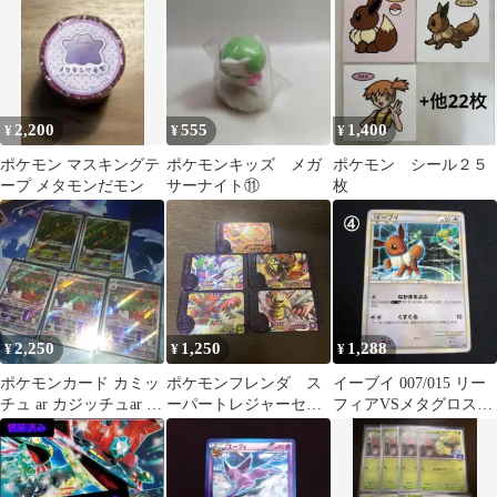
2,200
555
1,400
¥
¥
¥
ポケモン マスキングテ
ポケモンキッズ メガ
ポケモン シール２５
ープ メタモンだモン
サーナイト⑪
枚
2,250
1,250
1,288
¥
¥
¥
ポケモンカード カミッ
ポケモンフレンダ ス
イーブイ 007/015 リー
チュ ar カジッチュar 5
ーパートレジャーセッ
フィアVSメタグロス
枚セット
ト9
エキスパートデッキ