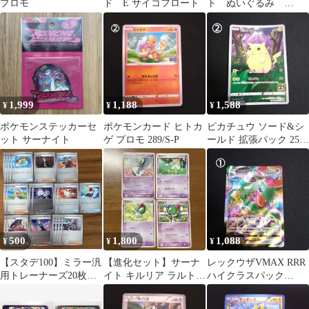
プロモ
ド E サイコフロート
ト ぬいぐるみ
pokemonfit ポケモン
センター限定
1,999
1,188
1,588
¥
¥
¥
ポケモンステッカーセ
ポケモンカード ヒトカ
ピカチュウ ソード&シ
ット サーナイト
ゲ プロモ 289/S-P
ールド 拡張パック 25th
ANNIVERSARY C…
500
1,800
1,088
¥
¥
¥
【スタデ100】ミラー汎
【進化セット】サーナ
レックウザVMAX RRR
用トレーナーズ20枚セ
イト キルリア ラルトス
ハイクラスパック
ット(ポケパッド・ボス
4枚
VMAXクライマックス
の指令など)