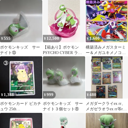
モンパン
555
12,500
1,600
¥
¥
¥
ポケモンキッズ サー
【箱あり】ポケモン
構築済みメガスターミ
ナイト⑬
PSYCHO CYBER ライ
ー＆メガユキメノコデ
トアップフィギュア サ
ッキ
ーナイト
1,388
999
480
¥
¥
¥
ポケモンカード ピカチ
ポケモンキッズ サー
メガダークライex rr、
ュウ 25th
ナイト３個セット⑧
メガゼラオラex rr等rr9
ANNIVERSARY
枚