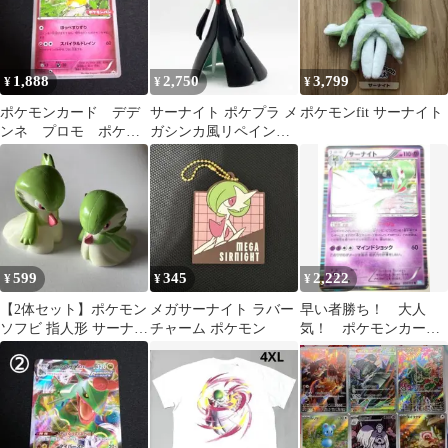
1,888
2,750
3,799
¥
¥
¥
ポケモンカード デデ
サーナイト ポケプラ メ
ポケモンfit サーナイト
ンネ プロモ ポケモ
ガシンカ風リペイント
ンパン 2016年
つや消し ポケモン
599
345
2,222
¥
¥
¥
【2体セット】ポケモン
メガサーナイト ラバー
早い者勝ち！ 大人
ソフビ 指人形 サーナイ
チャーム ポケモン
気！ ポケモンカー
ト
ド サーナイト
BW3 レア ホイル
1st