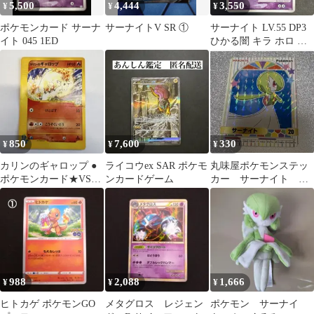
5,500
4,444
3,550
¥
¥
¥
ポケモンカード サーナ
サーナイトV SR ①
サーナイト LV.55 DP3
イト 045 1ED
ひかる闇 キラ ホロ ポ
ケモンカード 美品
850
7,600
330
¥
¥
¥
カリンのギャロップ ●
ライコウex SAR ポケモ
丸味屋ポケモンステッ
ポケモンカード★VS
ンカードゲーム
カー サーナイト ホ
087/141
ログラムシール
988
2,088
1,666
¥
¥
¥
ヒトカゲ ポケモンGO
メタグロス レジェン
ポケモン サーナイ