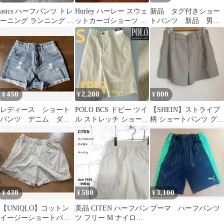
asics ハーフパンツ トレ
Hurley ハーレー スウェ
新品 タグ付きショー
ーニング ランニング ブ
ットカーゴショーツ グ
トパンツ 新品 男女
ラック
レー L ストリート 古着
兼用 ハイビスカス
夏
450
2,200
800
¥
¥
¥
レディース ショート
POLO BCS ドビー ツイ
【SHEIN】ストライプ
パンツ デニム ダメ
ル ストレッチ ショート
柄 ショートパンツ グレ
ージ
パンツ/S/新品
ー sサイズ
430
580
3,100
¥
¥
¥
【UNIQLO】コットン
美品 CITEN ハーフパン
プーマ ハーフパンツ
イージーショートパン
ツ フリー M ナイロン