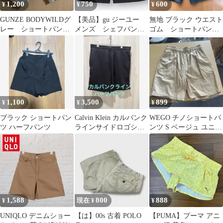
1,200
750
600
¥
¥
¥
GUNZE BODYWILDグ
【美品】gu ジーユー
無地 ブラック ウエスト
レー ショートパン
メンズ シェフパン
ゴム ショートパンツ
ツ M
ツ ショートパンツ
ハーフパンツ レディ
Mサイズ 黒
ース
1,100
3,500
899
¥
¥
¥
ブラック ショートパン
Calvin Klein カルバンク
WEGO チノショートパ
ツ ハーフパンツ
ラインサイドロゴショ
ンツ S ベージュ ユニセ
ートパンツ
ックス
1,588
800
888
¥
現在 ¥
¥
UNIQLO デニムショー
【は】00s 古着 POLO
【PUMA】プーマ アニ