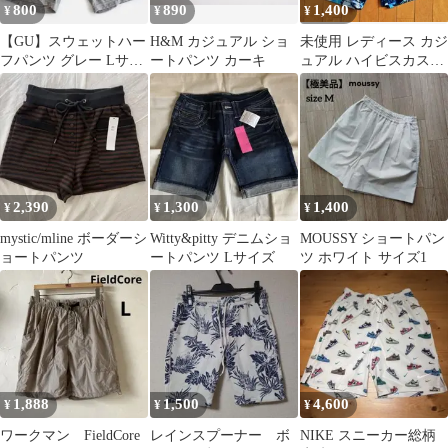
800
890
1,400
¥
¥
¥
【GU】スウェットハー
H&M カジュアル ショ
未使用 レディース カジ
フパンツ グレー Lサイ
ートパンツ カーキ
ュアル ハイビスカス柄
ズ ルームウェアにも◎
ショートパンツ
2,390
1,300
1,400
¥
¥
¥
mystic/mline ボーダーシ
Witty&pitty デニムショ
MOUSSY ショートパン
ョートパンツ
ートパンツ Lサイズ
ツ ホワイト サイズ1
1,888
1,500
4,600
¥
¥
¥
ワークマン FieldCore
レインスプーナー ​ボ
NIKE スニーカー総柄