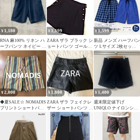
1,180
1,199
1,599
¥
¥
¥
RNA 麻100% リネン ハ
ZARA ザラ ブラック シ
新品 メンズ ハーフパン
ーフパンツ ネイビー ド
ョートパンツ ゴールド
ツ Lサイズ 2枚セット
ローコード M
ボタン M
チェック柄 ルームウェ
ア
2,800
1,800
1,400
¥
¥
¥
◆夏SALE☆ NOMADIS
ZARA ザラ フェイクレ
週末限定値下げ
プリントショートパン
ザー ショートパンツ ブ
UNIQLO ナイロンショ
ツ マルチストライプ 日
ラック サイドポケッ
ーツ 黒 S 水陸両用 シ
本製
ト付き S
ョートパンツ