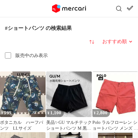
#ショートパンツ の検索結果
並び替え
販売中のみ表示
599
1,100
2,800
¥
¥
¥
ボタニカル ハーフパ
美品✨GU マルチテック
Polo ラルフローレン シ
ンツ LLサイズ
ショートパンツ M 黒
ョートパンツ メンズ 赤
水陸両用 ハーフパンツ
綿100% 36