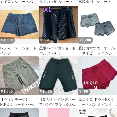
ナイロンショートパン
タニカル柄 ショートパ
水陸両用 ショートパ
ツ L ベージュ
ンツ アロハ ハーフ
ンツ
パンツ M
1,300
980
1,200
¥
¥
¥
レディース ショート
星柄パイル地ショート
夏におすすめ！オール
パンツ
パンツ（XL）
ドネイビー デニムショ
ートパンツ サイズ2
1,600
1,480
499
¥
¥
¥
【ヴィンテージ】
【新品】✨メンズハー
ユニクロ ドライEX シ
NIKE ショート ハーフ
フパンツ ブラック2XL
ョートパンツ ピンク M
パンツ W 31
ジップポケット 速
サイズ スポーツ ランニ
乾 韓国
ング