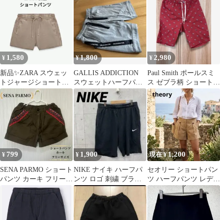
ケット付き紐付き
期
1,580
1,800
2,980
¥
¥
¥
新品✨ZARA スウェッ
GALLIS ADDICTION
Paul Smith ポールスミ
トジャージショートパ
スウェットハーフパン
ス ゼブラ柄 ショートパ
ンツ ベージュ
ツ グレー ポケット5つ
ンツ 赤
799
1,900
1,200
¥
¥
現在 ¥
SENA PARMO ショート
NIKE ナイキ ハーフパ
セオリー ショートパン
パンツ カーキ フリーサ
ンツ ロゴ 刺繍 ブラッ
ツ ハーフパンツ レディ
イズ
ク L
ース 2 M キャメル ベ
ージュ