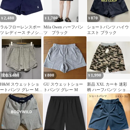
2,480
1,700
870
¥
¥
¥
ラルフローレンスポー
Mila Owen ハーフパン
ショートパンツ ハイウ
ツ レディース チノショ
ツ ブラック
エスト ブラック
ートパンツ ネイビー サ
イズ4 M
400
800
1,990
現在 ¥
¥
¥
H&M スウェットショ
GU スウェットショー
新品 XXL カーキ 迷彩
ートパンツ グレー Mサ
トパンツ グレー M
柄 ハーフパンツ ショー
イズ
トパンツ ユニセックス