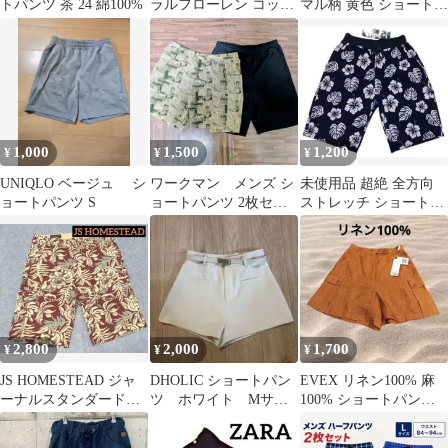
トパンツ 茶 24 綿100%
ラルフローレン コット
マル柄 黄色 ショートパ
ン ショートパンツ W34
ンツ✨イエロー Mサイ
ズ
1,000
1,500
1,200
¥
¥
¥
UNIQLO ベージュ シ
ワークマン メンズ シ
未使用品 超絶 全方向
ョートパンツ S
ョートパンツ 2枚セッ
ストレッチ ショートパ
ト
ンツハーフパンツ タグ
付き
2,800
2,000
1,700
¥
¥
¥
JS HOMESTEAD ジャ
DHOLIC ショートパン
EVEX リネン100% 麻
ーナルスタンダード
ツ ホワイト Mサイ
100% ショートパンツ
メンズボタニカルショ
ズ
オレンジ 603
ートパンツ