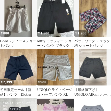
ツ Lサイズ 30
メッシュ ベージュ
NATURAL
880
1,500
1,200
¥
¥
¥
H&Mレディースショー
Miffy ミッフィー ショ
パッチワーク チェック
トパンツ
ートパンツ ブラック
柄 ショートパンツ
LL
2,399
980
980
¥
¥
¥
初日限定セール【新
UNIQLO ライトベージ
【最終値下げ】
品】パンツ Dickies
ュ ハーフパンツ XL
UNIQLO AIRism ハーフ
パンツ メンズ L ダーク
グレー