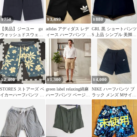
750
3,499
880
¥
¥
¥
【美品】ジーユー gu
adidas アディダス レデ
GRL 黒 ショートパンツ
ウォッシュドスウェッ
ィース ハーフパンツ ズ
S 上品 シンプル 美脚見
トハーフパンツ メンズ
ボン
え レディース 春夏
S
2,400
1,300
4,000
¥
¥
¥
STORES ストアーズ ベ
green label relaxing綿麻
NIKE ハーフパンツ ブ
イカーハーフパンツ 36
ハーフパンツ ベージュ
ラック メンズ Mサイズ
ボタニカル柄
M
ナイキパンツ