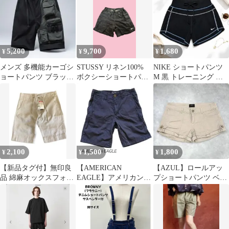
5,200
9,700
1,680
¥
¥
¥
メンズ 多機能カーゴシ
STUSSY リネン100%
NIKE ショートパンツ
ョートパンツ ブラック
ボクシーショートパン
M 黒 トレーニング ワ
アウトドア
ツ Mサイズ
ークアウト ランニング
2,100
1,500
1,800
¥
¥
¥
【新品タグ付】無印良
【AMERICAN
【AZUL】ロールアッ
品 綿麻オックスフォー
EAGLE】アメリカンイ
プショートパンツ ベー
ド ショートパンツ M
ーグル チノ ハーフパン
ジュ XS コットン100
モカ茶 短パン
ツ ネイビー
春夏