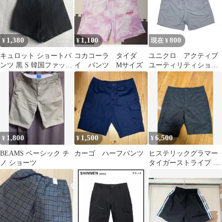
1,380
1,100
800
¥
¥
現在 ¥
キュロット ショートパ
コカコーラ タイダ
ユニクロ アクティブ
ンツ 黒 S 韓国ファッシ
イ パンツ Mサイズ
ユーティリティショー
ョン
ツ ライトグレー M
1,800
1,500
6,500
¥
¥
¥
BEAMS ベーシック チ
カーゴ ハーフパンツ
ヒステリックグラマー
ノ ショーツ
タイガーストライプ ド
ットエアー ショートパ
ンツ M