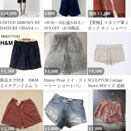
10,999
800
1,500
¥
¥
現在 ¥
UNITED ARROWS BY
⭐8/10～16お盆SALE／
【実物】イタリア軍 2
DAISUKE OBANA ハー
10％OFF（8/18商品発
タック チノ ショーツ
フパンツ S
送）⭐【可愛い！】
46L カーキ グルカ ユー
BROWNY（ブラウニ
ロ
ー）デニムショートパ
ンツ サスペンダー
付 濃紺 Mサイズ
1,300
1,500
9,500
¥
¥
¥
新品タグ付き H&M
Disney Pixar トイ・スト
SCULPTOR Cottage
エイチアンドエム リネ
ーリー ショートパンツ
Shorts Mサイズ 花柄
ン 麻 ショートパン
グレー M
ツ 黒
2,200
1,000
2,000
¥
¥
¥