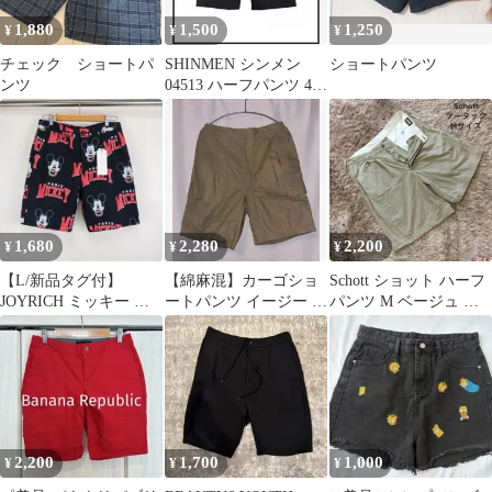
1,880
1,500
1,250
¥
¥
¥
チェック ショートパ
SHINMEN シンメン
ショートパンツ
ンツ
04513 ハーフパンツ 4L
ブラック ネイビー
1,680
2,280
2,200
¥
¥
¥
【L/新品タグ付】
【綿麻混】カーゴショ
Schott ショット ハーフ
JOYRICH ミッキー 総
ートパンツ イージー ベ
パンツ M ベージュ メ
柄 ショートパンツ 黒
ージュ M
ンズ アメカジ ツータッ
ク
2,200
1,700
1,000
¥
¥
¥