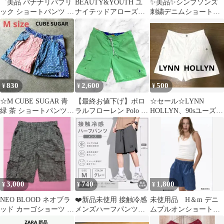
゜美品 バナナリパブリ
BEAUTY&YOUTH ユ
✨美品✨シンプソンズ
ック ショートパンツ ハ
ナイテッドアローズ
刺繍デニムショートパ
ーフパンツ レッド 0
メンズ 黒ハーフパンツ
ンツ 黒 XL カットオフ
XS S
M
キャラクター
830
2,600
500
¥
¥
¥
☆M CUBE SUGAR 青
【最終お値下げ】ポロ
☆セール☆LYNN
緑 茶 ショートパンツ
ラルフローレン Polo パ
HOLLYN、90sユーズ
ドット アシンメトリー
ンツ 水陸両用 Lサイズ
ド、ショートパンツ、
☆
白、ハーフ
3,000
740
1,800
¥
¥
¥
NEO BLOOD ネオブラ
❤️新品未使用 接触冷感
未使用品 H＆m デニ
ッド カーゴショーツ 総
メンズハーフパンツM
ムプルオンショートパ
柄 ハーフパンツ Y2K
サイズダークグレーポ
ンツ ウエストゴム 今