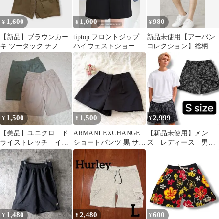
1,600
1,000
980
¥
¥
¥
【新品】ブラウンカー
tiptop フロントジップ
新品未使用【アーバン
キ ツータック チノ ハ
ハイウェストショート
コレクション】総柄 パ
ーフパンツ
パンツ
ッチワーク風 ショート
パンツ
1,500
1,500
2,999
¥
¥
¥
【美品】ユニクロ ド
ARMANI EXCHANGE
【新品未使用】メン
ライストレッチ イー
ショートパンツ 黒 サイ
ズ レディース 男女
ジーショーツ ベージ
ズ0 XS
兼用 ハーフパンツ
ュ グリーン
ショートパンツ ④⑥
1,480
2,480
600
¥
¥
¥