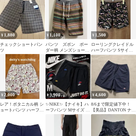
スポーツ
1,880
1,100
1,500
¥
¥
¥
チェックショートパン
パンツ ズボン ボー
ローリングクレイドル
ツ
ダー柄 メンズショート
ハーフパンツ Sサイズ
パンツ ハーフパンツ
フラミンゴ ショートパ
Lサイズ
ンツ
2,000
3,900
4,600
¥
¥
¥
レア！ボタニカル柄 シ
✨️NIKE✨️【ナイキ】ハ
8/6まで限定値下中！
ョートパンツ ハーフパ
ーフパンツ Mサイズ ブ
【美品】DANTON ナイ
ンツ
ラック
ロン ショートパンツ ネ
イビー