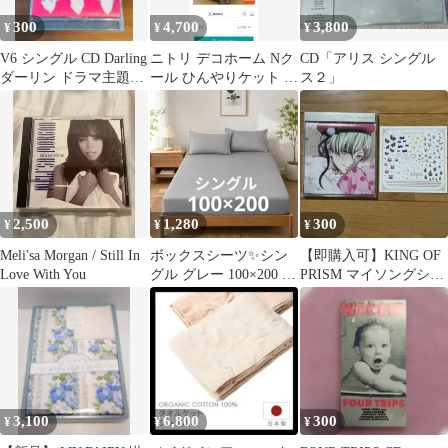
300
4,700
3,800
¥
¥
¥
V6 シングル CD Darling
ニトリ デコホーム Nク
CD「アリス シングル
ダーリン ドラマ主題歌
ール ひんやりケット シ
ス２」
きみはペット
ングル デコネコ
2,500
1,280
300
¥
¥
¥
Meli'sa Morgan / Still In
ボックスシーツ✨シン
【即購入可】KING OF
Love With You
グル グレー 100×200 マ
PRISM マイソングシン
ットレスカバー 敷布団
グルシリーズ 如月ルヰ
3,100
6,800
300
¥
¥
¥