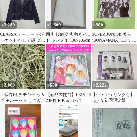
3,280
1,600
300
¥
¥
¥
CLASSA テーラードジ
西川 接触冷感 敷きパッ
SUPER JUNIOR 美人
ャケット ベロア調 グレ
ド シングル 100×205cm
(BONAMANA) CD ジャ
ー 1つボタン 秋冬
ケカ／シンドン
3,000
650
2,222
¥
¥
¥
。様専用 チモシー ウサ
【新品未開封】FRUITS
【帯・シュリンク付】
ギ モルモット うさぎ
ZIPPER Kawaiiって
TypeA 初回限定盤 ぐ
デグー チンチラ
Magic シングル
るぐるカーテン 乃木
坂46 CD