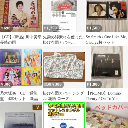
690
1,750
1,500
¥
¥
¥
【CD】(新品) 川中美幸
先染め綿素材を使った
Sy Smith / One Like Me,
長崎の雨
掛け布団カバー
Gladly2枚セット
「yawatone」
300
300
1,800
¥
現在 ¥
¥
乃木坂46 CD 通常
掛け布団カバー シング
【PROMO】Domino
盤 4本セット 新品未
ル 花柄 ローズ
Theory / On To You
開封