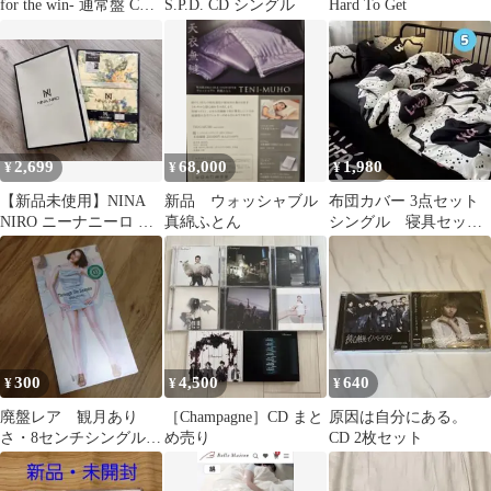
for the win- 通常盤 CD
S.P.D. CD シングル
Hard To Get
帯付き
2,699
68,000
1,980
¥
¥
¥
【新品未使用】NINA
新品 ウォッシャブル
布団カバー 3点セット
NIRO ニーナニーロ 綿
真綿ふとん
シングル 寝具セット
毛布 シングルサイズ 日
まくら 敷布団 洗え
本製
る 新生活
300
4,500
640
¥
¥
¥
廃盤レア 観月あり
［Champagne］CD まと
原因は自分にある。
さ・8センチシングル・
め売り
CD 2枚セット
through the season