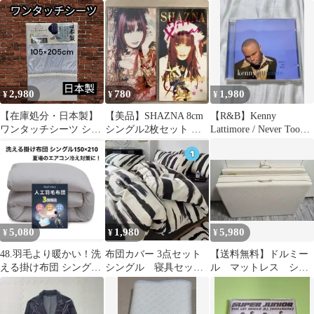
レー チェック ビジネス
ガチャ レア
2,980
780
1,980
¥
¥
¥
【在庫処分・日本製】
【美品】SHAZNA 8cm
【R&B】Kenny
ワンタッチシーツ シン
シングル2枚セット デ
Lattimore / Never Too
グル 105×205cm 厚地
ィスク美品
Busy
オックス織 綿100% ブ
ルー <16200>
5,080
1,980
5,980
¥
¥
¥
48.羽毛より暖かい！洗
布団カバー 3点セット
【送料無料】ドルミー
える掛け布団 シングル
シングル 寝具セット
ル マットレス シン
宇宙服素材 爆暖 グレー
まくら 敷布団 洗え
グル
抗菌防臭
る 新生活