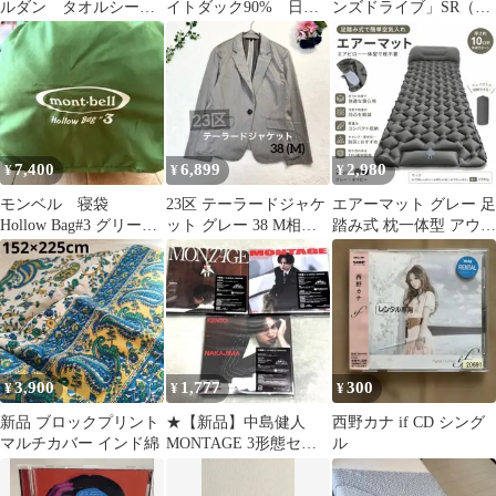
ルダン タオルシーツ
イトダック90% 日本
ンズドライブ」SR（ス
シングル 綿100%
製 エクセルゴールド
ーパーレア）３枚セッ
ト BT04
7,400
6,899
2,980
¥
¥
¥
モンベル 寝袋
23区 テーラードジャケ
エアーマット グレー 足
Hollow Bag#3 グリー
ット グレー 38 M相当
踏み式 枕一体型 アウト
ン シングル 防災用
フォーマル オフィス
ドア マット 車中泊 キ
品
ャンプ
3,900
1,777
300
¥
¥
¥
新品 ブロックプリント
★【新品】中島健人
西野カナ if CD シング
マルチカバー インド綿
MONTAGE 3形態セッ
ル
ト CD+BD★