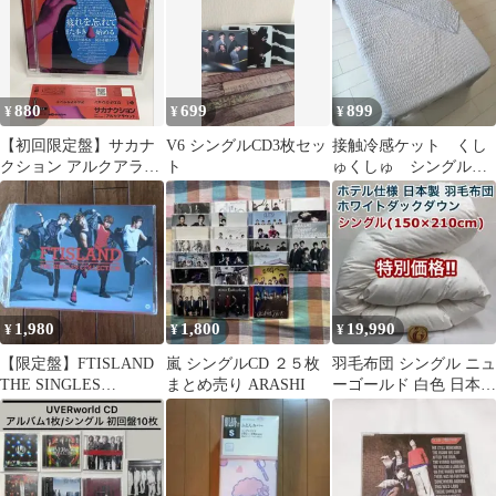
880
699
899
¥
¥
¥
【初回限定盤】サカナ
V6 シングルCD3枚セッ
接触冷感ケット くし
クション アルクアラウ
ト
ゅくしゅ シングル
ンド CD シングル
アイスブルー ひん
やりケット
1,980
1,800
19,990
¥
¥
¥
【限定盤】FTISLAND
嵐 シングルCD ２５枚
羽毛布団 シングル ニュ
THE SINGLES
まとめ売り ARASHI
ーゴールド 白色 日本製
COLLECTION
150×210cm