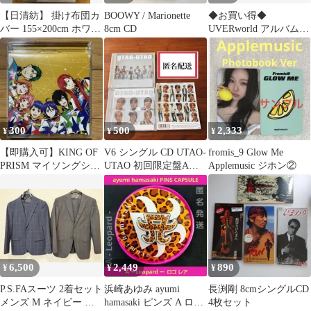
【日清紡】 掛け布団カ
BOOWY / Marionette
◆お買い得◆
バー 155×200cm ホワイ
8cm CD
UVERworld アルバム
ト
シングル CD まとめて
300
500
2,333
¥
¥
¥
【即購入可】KING OF
V6 シングル CD UTAO-
fromis_9 Glow Me
PRISM マイソングシン
UTAO 初回限定盤A、B
Applemusic ジホン②
グルシリーズ
2種セット
6,500
2,449
890
¥
¥
¥
P.S.FAスーツ 2着セット
浜崎あゆみ ayumi
長渕剛 8cmシングルCD
メンズ M ネイビー グ
hamasaki ピンズ A ロゴ
4枚セット