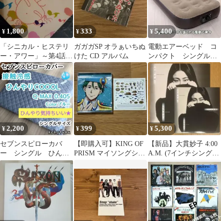
1,800
333
5,400
¥
¥
¥
「シニカル・ヒステリ
ガガガSP オラぁいちぬ
電動エアーベッド コ
ー・アワー」～第4話
けた CD アルバム
ンパクト シングル
「うたかたのうた」 希
ブラウン
少 8cm CD
2,200
399
5,300
¥
¥
¥
セブンスピローカバ
【即購入可】KING OF
【新品】大貫妙子 4:00
ー シングル ひんや
PRISM マイソングシン
A.M. (7インチシングル
り接触冷感 ブルー
グルシリーズ 鷹梁ミナ
レコード) 限定盤
ト