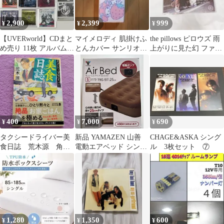
2,900
2,399
999
¥
¥
¥
【UVERworld】CDまと
マイメロディ 肌掛けふ
the pillows ピロウズ 雨
め売り 11枚 アルバム
とんカバー サンリオシ
上がりに見た幻 ファイ
シングル 初回限定
ングルサイズ 未使用
ティングポーズ CD
400
7,000
690
¥
¥
¥
タクシードライバー美
新品 YAMAZEN 山善
CHAGE&ASKA シング
食日誌 荒木源 角川
電動エアベッド シング
ル 3枚セット ⑦
文庫
ル 電動ポンプ付 簡易ベ
ッド
1,280
1,350
600
¥
¥
¥