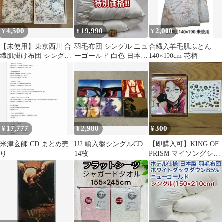
4,500
19,990
2,000
¥
¥
¥
【未使用】東京西川 合
羽毛布団 シングル ニュ
合繊入羊毛肌ふとん
繊肌掛け布団 シングル
ーゴールド 白色 日本製
140×190cm 花柄
マナーハウス花柄140×
150×210cm WH
190
17,777
2,980
300
¥
¥
¥
米津玄師 CD まとめ売
U2 輸入盤シングルCD
【即購入可】KING OF
り
14枚
PRISM マイソングシン
グルシリーズ 十王院カ
ケル