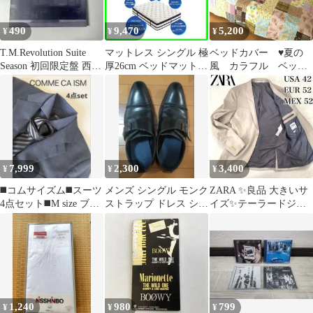
490
9,470
5,200
¥
¥
¥
T.M.Revolution Suite
マットレス シングル 極
ベッドカバー ♥夏の
Season 初回限定盤 西川
厚26cm ベッドマットレ
風 カラフル ベッド
貴教
ス 高反発 やや硬め
スプレッド パッチワ
200N
ーク ハンドメイド
7,999
2,300
3,400
¥
¥
¥
◼️コムサイズム◼️スーツ
メンズ シングル モンク
ZARA ✨良品 大きいサ
4点セット◼️M size ブル
ストラップ ドレス シュ
イズ✨テーラードジャ
ー
ーズ ブラック ビジネス
ケット ストライプ カジ
靴
ュアル
1,240
980
799
¥
¥
¥