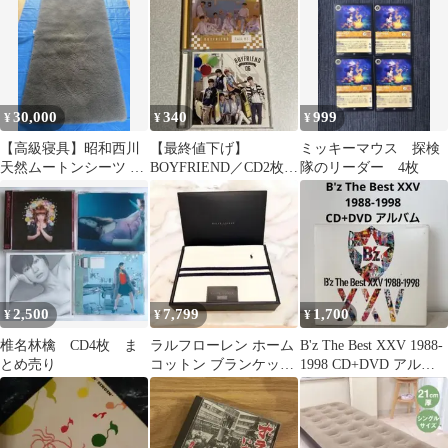
30,000
340
999
¥
¥
¥
【高級寝具】昭和西川
【最終値下げ】
ミッキーマウス 探検
天然ムートンシーツ グ
BOYFRIEND／CD2枚セ
隊のリーダー 4枚
レー
ット【即買いOK】
2,500
7,799
1,700
¥
¥
¥
椎名林檎 CD4枚 ま
ラルフローレン ホーム
B'z The Best XXV 1988-
とめ売り
コットン ブランケット
1998 CD+DVD アルバ
ホワイ 140 × 200 cm
ム