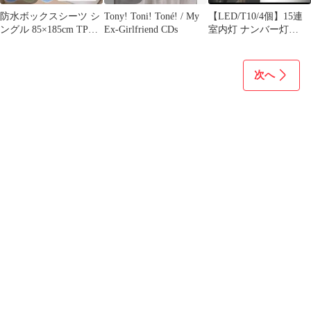
防水ボックスシーツ シ
Tony! Toni! Toné! / My
【LED/T10/4個】15連
ングル 85×185cm TPU
Ex-Girlfriend CDs
室内灯 ナンバー灯
おねしょ介護 白
N245
次へ