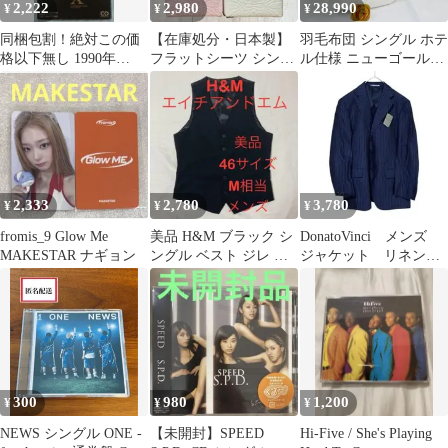
2,222
2,980
28,990
¥
¥
¥
同梱包割！絶対この価
【在庫処分・日本製】
羽毛布団 シングル ホテ
格以下無し 1990年
フラットシーツ シング
ル仕様 ニューゴールド
WEEK END 初回限定盤
ル ジャガード織タオル
日本製 150×210cm
綿100% ホワイト・ピ
ンク <KB4405-TS>
155×245cm
2,333
2,780
3,780
¥
¥
¥
fromis_9 Glow Me
美品 H&M ブラック シ
DonatoVinci メンズ
MAKESTAR ナギョン
ングル ベスト ジレ ス
ジャケット リネン
ーツ用 ビジネス 冠婚葬
ネイビー 新品
祭 M
b6f042
300
980
1,200
¥
¥
¥
NEWS シングル ONE -
【未開封】SPEED
Hi-Five / She's Playing