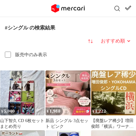
#シングル の検索結果
並び替え
販売中のみ表示
5,000
1,980
1,222
¥
¥
¥
山下智久 CD 6枚セット
新品 シングル 3点セッ
【廃盤レア稀少】増田
まとめ売り
ト ピンク
俊郎『横浜』ワーナ
ー・ミュージック・ジ