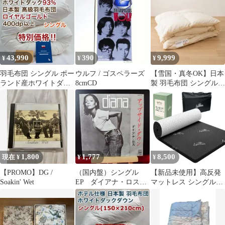
ャパン 1993年
43,990
390
9,999
¥
¥
¥
羽毛布団 シングル ポー
ウルフ / ゴスペラーズ
【雪国・真冬OK】日本
ランド産ホワイトダッ
8cmCD
製 羽毛布団 シングル
ク93% 日本製 ロイ
ホワイトマザーダック
ヤル 特別価格
ダウン
1,800
1,777
8,500
現在 ¥
¥
¥
【PROMO】DG /
（国内盤）シングル
【新品未使用】高反発
Soakin' Wet
EP ダイアナ・ロス
マットレス シングル
アップサイド・ダウン
5cm