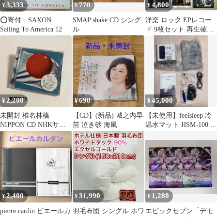
3,333
770
4,800
¥
¥
¥
⭕寄付 SAXON
SMAP shake CD シング
洋楽 ロック EPレコー
Sailing To America 12
ル
ド 9枚セット 再生確認
済 簡易清掃済 シングル
2,200
690
45,000
¥
¥
¥
未開封 椎名林檎
【CD】(新品) 城之内早
【未使用】feelsleep 冷
NIPPON CD NHKサッ
苗 泣き砂 海風
温水マット HSM-100 シ
カー
ングル 暑さ対策
2,400
31,990
1,280
¥
¥
¥
pierre cardin ピエールカ
羽毛布団 シングル ホワ
エピックセブン「デモ