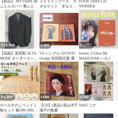
【新品】 MY FAIRY 掛
メイドインアース タ
FOUR TRIPS CD
ふとんカバー 敷ふとん
オルケット きなり
WONDER
カバー セット シングル
オーガニックコットン
定価13499円
16,800
400
2,777
¥
¥
¥
【高級】英国製 ALTA
V6 シングル CD DVD
fromis_9 Glow Me
MODE オーダースーツ
Orange 初回限定盤 通常
MAKESTAR ハヨン
グレー シングル 3B 春
盤 2種セット
夏
6,400
600
500
¥
¥
¥
ロールすのこベッド 2
【CD】(新品) 長山洋子
NiziU ニナ
枚セット 幅100×200cm
瀬戸の晩夏
キング対応