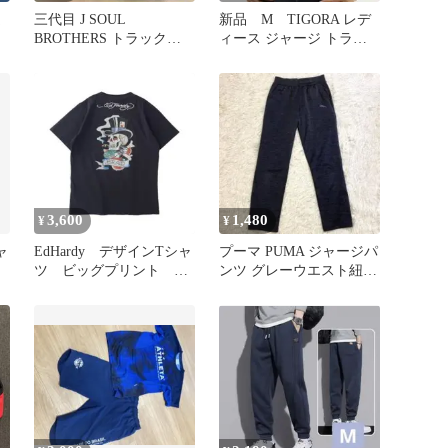
三代目 J SOUL
新品 M TIGORA レデ
ン
BROTHERS トラックジ
ィース ジャージ トラッ
ャケット ジャージ JSB
クジャケット 長袖
紺 紫
3,600
1,480
¥
¥
ャ
EdHardy デザインTシャ
プーマ PUMA ジャージパ
ツ ビッグプリント ワ
ンツ グレーウエスト紐調
ンポイント LL
節可ASIA Mサイズ