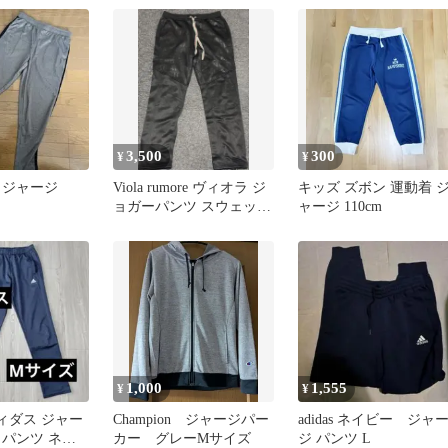
3,500
300
¥
¥
 ジャージ
Viola rumore ヴィオラ ジ
キッズ ズボン 運動着 
ョガーパンツ スウェット
ャージ 110cm
ジャージ XL
1,000
1,555
¥
¥
アディダス ジャー
Champion ジャージパー
adidas ネイビー ジャ
クパンツ ネイ
カー グレーМサイズ
ジ パンツ L