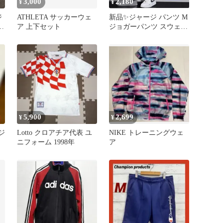
3,000
2,180
¥
¥
ジ
ATHLETA サッカーウェ
新品✨ジャージ パンツ M
ズ
ア 上下セット
ジョガーパンツ スウェッ
ト スポーツ 部屋着 黒 紺
5,900
2,699
¥
¥
ージ
Lotto クロアチア代表 ユ
NIKE トレーニングウェ
ニフォーム 1998年
ア