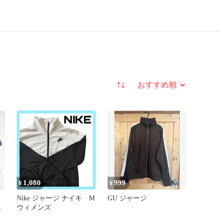
並び替え
1,080
999
¥
¥
ッ
Nike ジャージ ナイキ M
GU ジャージ
ト
ウィメンズ