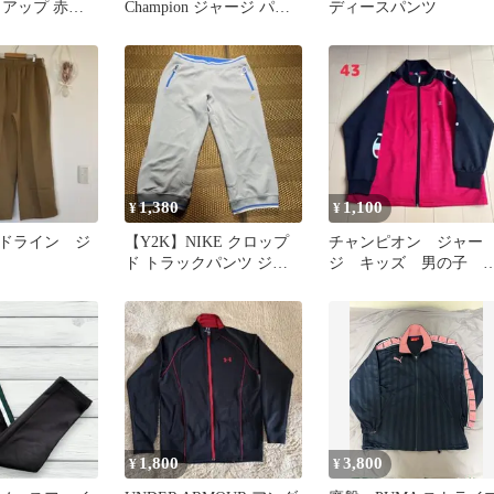
トアップ 赤白
Champion ジャージ パン
ディースパンツ
ージ Y2K
ツ ブラック
1,380
1,100
¥
¥
イドライン ジ
【Y2K】NIKE クロップ
チャンピオン ジャー
ド トラックパンツ ジッ
ジ キッズ 男の子 
プポケット ゴールド刺繍
ンズ 140サイズ ㊸
L
1,800
3,800
¥
¥