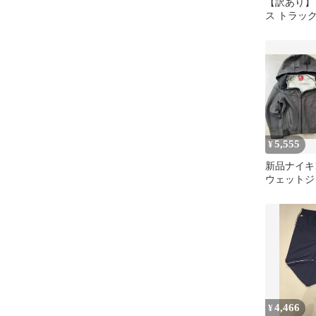
【訳あり】
ス トラッ
ージ 黒×白
5,555
¥
新品ナイキ1
ウェットジ
セット
4,466
¥