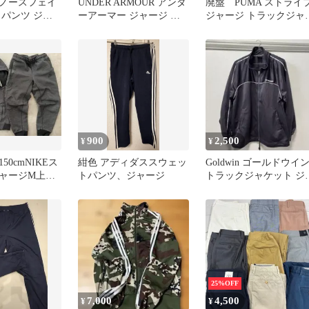
ノースフェイ
UNDER ARMOUR アンダ
廃盤 PUMA ストライ
クパンツ ジャ
ーアーマー ジャージ ジ
ジャージ トラックジャ
 キッズ150
ャケット [M] 黒×赤
ット ネイビー ピンク S
900
2,500
¥
¥
50cmNIKEス
紺色 アディダススウェッ
Goldwin ゴールドウイ
ャージM上下
トパンツ、ジャージ
トラックジャケット ジ
ージ 黒 L
25%OFF
7,000
4,500
¥
¥