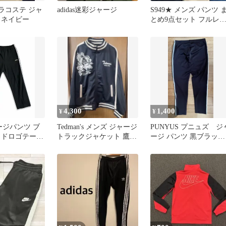
E ラコステ ジャ
adidas迷彩ジャージ
S949★ メンズ パンツ ま
 ネイビー
とめ9点セット フルレ
グス
4,300
1,400
¥
¥
ャージパンツ ブ
Tedman's メンズ ジャージ
PUNYUS プニュズ ジ
イドロゴテープ
トラックジャケット 鷹
ージ パンツ 黒ブラッ
ンツ スポーツ
富士山 テッドマン
ク サイズ3 XL