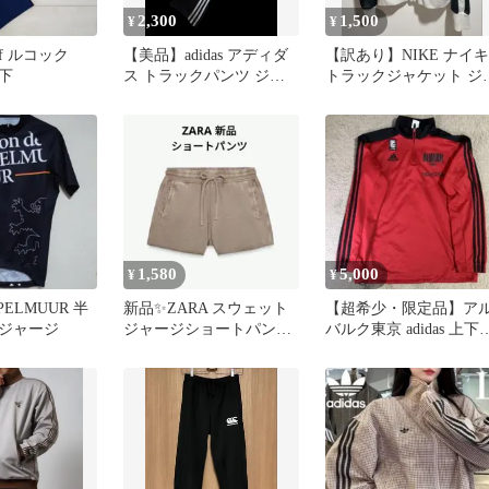
2,300
1,500
¥
¥
ortif ルコック
【美品】adidas アディダ
【訳あり】NIKE ナイキ
下
ス トラックパンツ ジャ
トラックジャケット ジ
ージ ブラック
ージ
1,580
5,000
¥
¥
KAPELMUUR 半
新品✨ZARA スウェット
【超希少・限定品】ア
ジャージ
ジャージショートパンツ
バルク東京 adidas 上下
ベージュ
ャージ Lサイズプロ支
品