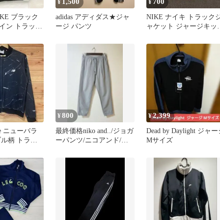
1,500
700
¥
¥
KE ブラック
adidas アディダス★ジャ
NIKE ナイキ トラック
イン トラック
ージ パンツ
ャケット ジャージキッ
ージ L
XL 赤黒 レディースM相
当
800
2,399
¥
¥
nce ニューバラ
最終価格niko and../ジョガ
Dead by Daylight ジャ
ブル柄 トラッ
ーパンツ/ニコアンド/ラ
Мサイズ
ト L
イトグレー/ジャージ