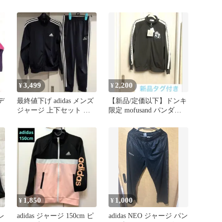
ク 140cm
3,499
2,200
¥
¥
デ
最終値下げ adidas メンズ
【新品/定価以下】ドンキ
ジャージ 上下セット ネ
限定 mofusand パンダに
イビー Mサイズ
ゃん ジャージ L
1,850
1,000
¥
¥
レ
adidas ジャージ 150cm ピ
adidas NEO ジャージ パン