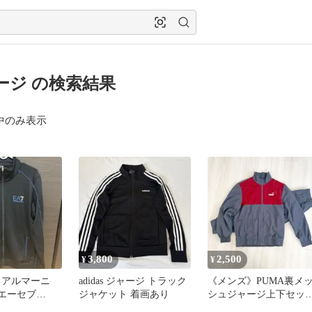
ージ の検索結果
中のみ表示
3,800
2,500
¥
¥
 アルマーニ
adidas ジャージ トラック
《メンズ》PUMA裏メ
ーエーセブ
ジャケット 着画あり
シュジャージ上下セッ
ンズ トラック
【レッド×グレー】