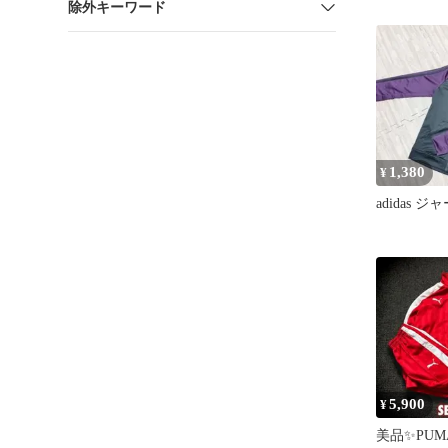
除外キーワード
ビー Mサ
1,380
¥
adidas 
5,900
¥
美品✨PUM