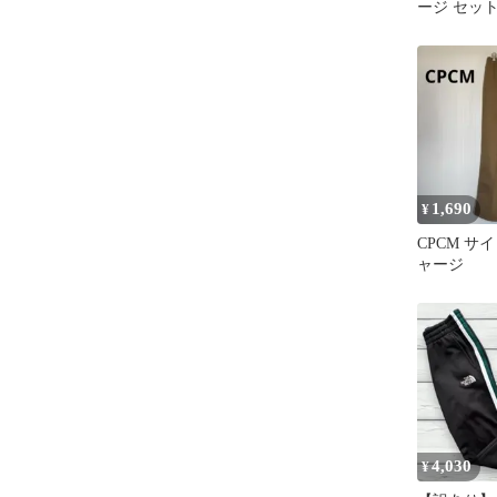
ージ セッ
M ヴィンテ
1,690
¥
CPCM サ
ャージ
4,030
¥