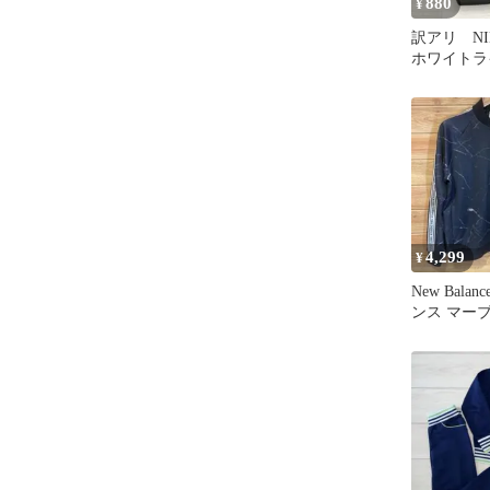
880
¥
訳アリ NI
ホワイトラ
パンツ ジャ
4,299
¥
New Bala
ンス マー
クジャケッ