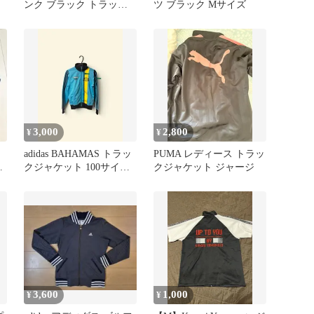
ンク ブラック トラック
ツ ブラック Mサイズ
ジャケット 19
3,000
2,800
¥
¥
adidas BAHAMAS トラッ
PUMA レディース トラッ
メ
クジャケット 100サイ
クジャケット ジャージ
ズ 短丈
3,600
1,000
¥
¥