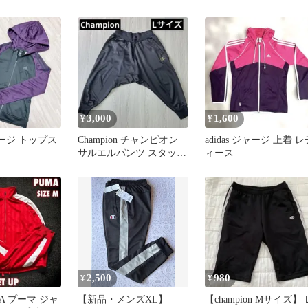
イズ
3,000
1,600
¥
¥
ジャージ トップス
Champion チャンピオン
adidas ジャージ 上着 レ
サルエルパンツ スタッズ
ィース
ロゴ 黒 Lサイズ
2,500
980
¥
¥
A プーマ ジャ
【新品・メンズXL】
【champion Mサイズ】 