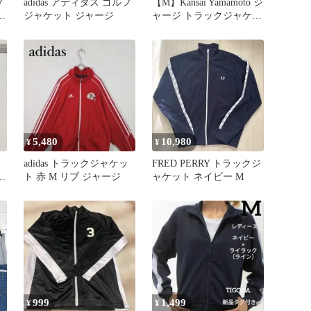
プ
adidas アディダス ゴルフ
【M】Kansai Yamamoto ジ
ケ
ジャケット ジャージ
ャージ トラックジャケッ
S
ト山本寛斎
5,480
10,980
¥
¥
ン
adidas トラックジャケッ
FRED PERRY トラックジ
ャ
ト 赤 M リブ ジャージ
ャケット ネイビー M
999
1,499
¥
¥