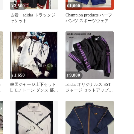
3,500
1,000
¥
¥
古着 adidas トラックジ
Champion products ハーフ
ャ
ャケット
パンツ スポーツウェア M
パープル
1,650
9,800
¥
¥
ル
韓国ジャージ上下セット
adidas オリジナルス SST
ジ
L モノトーン ダンス 部屋
ジャージ セットアップ
給
着
上下 紫 L