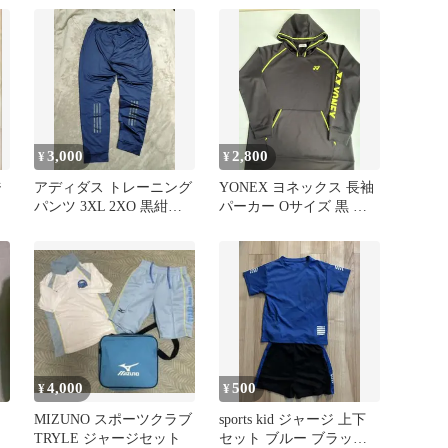
3,000
2,800
¥
¥
ジ
アディダス トレーニング
YONEX ヨネックス 長袖
パンツ 3XL 2XO 黒紺
パーカー Oサイズ 黒 蛍
FL0240 大きいサイズ
光イエロー ジャージ
4,000
500
¥
¥
ー
MIZUNO スポーツクラブ
sports kid ジャージ 上下
TRYLE ジャージセット
セット ブルー ブラッ