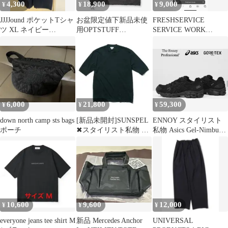
4,300
18,900
9,000
¥
¥
¥
JJJJound ポケットTシャ
お盆限定値下新品未使
FRESHSERVICE
ツ XL ネイビー
用OPTSTUFF
SERVICE WORK
Standard Issue
DRAWSTRINGBORDER
CHINO PANTS XL
Tシャツ
6,000
21,800
59,300
¥
¥
¥
down north camp sts bags
[新品未開封]SUNSPEL
ENNOY スタイリスト
ポーチ
✖︎スタイリスト私物 T
私物 Asics Gel-Nimbus 9
シャツ ブラック L
28.5cm
10,600
9,600
12,000
¥
¥
¥
everyone jeans tee shirt M
新品 Mercedes Anchor
UNIVERSAL