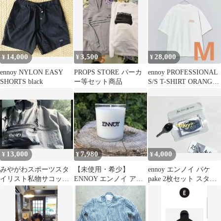
14,000
3,500
28,000
¥
¥
¥
ennoy NYLON EASY
PROPS STORE パーカ
ennoy PROFESSIONAL
SHORTS black
ー等セット商品
S/S T-SHIRT ORANGE
M
13,000
7,980
4,000
¥
¥
¥
みやがわスポーツスタ
【未使用・希少】
ennoy エンノイ パケ
イリスト私物サコッシ
ENNOY エンノイ アロ
pake 2枚セット スタイ
ュコウイチロウ
マキャンドル スタイリ
リスト私物
スト私物