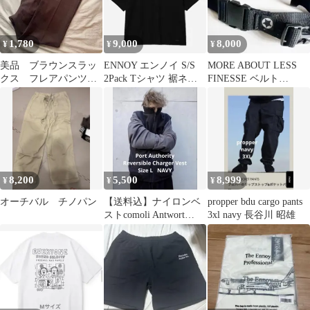
1,780
9,000
8,000
¥
¥
¥
美品 ブラウンスラッ
ENNOY エンノイ S/S
MORE ABOUT LESS
クス フレアパンツ
2Pack Tシャツ 裾ネー
FINESSE ベルト
ブーツカット
ム ブラック M 新品
goodenough 貴重
8,200
5,500
8,999
¥
¥
¥
オーチバル チノパン
【送料込】ナイロンベ
propper bdu cargo pants
ストcomoli Antwort
3xl navy 長谷川 昭雄
everyone エンノイ