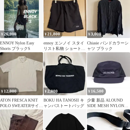
26,000
21,800
3,000
¥
¥
¥
ENNOY Nylon Easy
ennoy エンノイ スタイ
Chiasie バンドカラーシ
Shorts ブラックS
リスト私物 ショートパ
ャツ ブラック
ンツ
12,000
2,000
16,500
¥
¥
¥
ATON FRESCA KNIT
BOKU HA TANOSII キ
少量 新品 ALOUND
POLO SWEATERサイズ
ャンバストートバッグ
SIDE MESH NYLON
04
CAP 黒