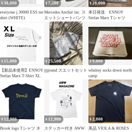
38,000
7,200
28,000
¥
¥
¥
everyone j.30000 ESS tee
Mercedes Anchor inc. ス
本日発送 ENNOY
shirt (WHITE)
エットショートパンツ
Stefan Marx Tシャツ
15,000
25,500
9,000
¥
¥
¥
【新品未使用】ENNOY
jjjjound スエットセット
whimsy socks down north
Stefan Marx T-Shirt XL
camp
12,900
12,980
2,800
¥
¥
¥
Brook logo Tシャツ ネ
ステッカー付き AWW
美品 VIOLA & ROSES