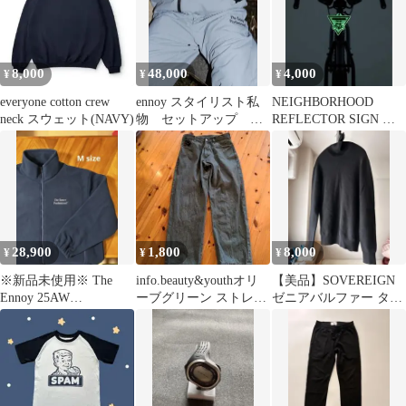
8,000
48,000
4,000
¥
¥
¥
everyone cotton crew
ennoy スタイリスト私
NEIGHBORHOOD
neck スウェット(NAVY)
物 セットアップ
REFLECTOR SIGN ネ
22aw
イバーフッド
28,900
1,800
8,000
¥
¥
¥
※新品未使用※ The
info.beauty&youthオリ
【美品】SOVEREIGN
Ennoy 25AW
ーブグリーン ストレー
ゼニアバルファー ター
FleeceJacket M
トデニムパンツ
トルネック黒