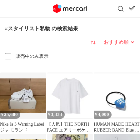
#スタイリスト私物 の検索結果
並び替え
販売中のみ表示
25,600
3,333
4,000
¥
¥
¥
Nike Ja 3 Warning Label
【人気】THE NORTH
HUMAN MADE HEART
ジャ モランド
FACE エアリーポケッ
RUBBER BAND Blue ヘ
トT 清涼速乾
アゴム