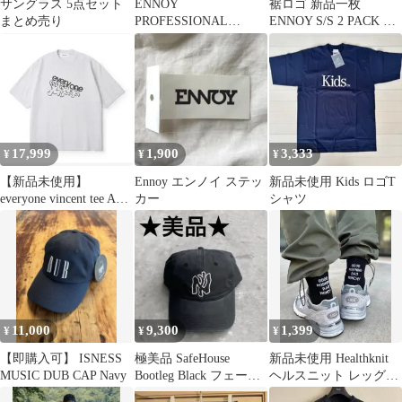
サングラス 5点セット
ENNOY
裾ロゴ 新品一枚
まとめ売り
PROFESSIONAL
ENNOY S/S 2 PACK T-
FLEECE VEST BLACK
SHIRT BLACK
S
17,999
1,900
3,333
¥
¥
¥
【新品未使用】
Ennoy エンノイ ステッ
新品未使用 Kids ロゴT
everyone vincent tee ASH
カー
シャツ
XLサイズ
11,000
9,300
1,399
¥
¥
¥
【即購入可】 ISNESS
極美品 SafeHouse
新品未使用 Healthknit
MUSIC DUB CAP Navy
Bootleg Black フェード
ヘルスニット レッグウ
加工キャップ 黒
ェア ソックス 靴下