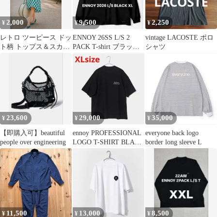
2,000
9,500
2,250
¥
¥
¥
レトロ ツーピース ドッ
ENNOY 26SS L/S 2
vintage LACOSTE ポロ
ト柄 トップス＆スカー
PACK T-shirt ブラック
シャツ
トセットグリーン緑
XL
23,600
29,000
35,000
¥
¥
¥
【即購入可】beautiful
ennoy PROFESSIONAL
everyone back logo
people over engineering
LOGO T-SHIRT BLACK
border long sleeve L
XL
11,500
13,000
8,500
¥
¥
¥