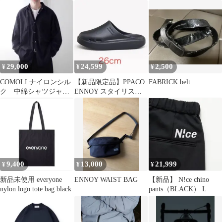
前面プリント バックプ
ナイロンワイドパンツ
リント ブランドロゴ ミ
ドル丈 半袖 クルーネッ
ク(丸首) メンズ レディ
ース
29,000
24,599
2,500
¥
¥
¥
COMOLI ナイロンシル
【新品限定品】PPACO
FABRICK belt
ク 中綿シャツジャケ
ENNOY スタイリスト
ットsize 2
私物 “WHALE” サンダ
ル
9,400
13,000
21,999
¥
¥
¥
新品未使用 everyone
ENNOY WAIST BAG
【新品】 N!ce chino
nylon logo tote bag black
pants（BLACK） L