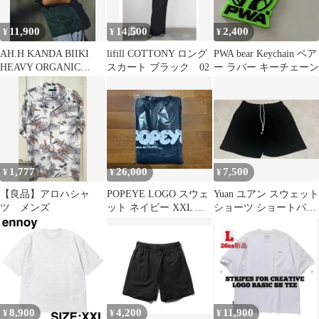
11,900
14,500
2,400
¥
¥
¥
AH.H KANDA BIIKI
lifill COTTONY ロング
PWA bear Keychain ベア
HEAVY ORGANIC
スカート ブラック 02
ー ラバー キーチェーン
PRINTED T
1,777
26,000
7,500
¥
¥
¥
【良品】アロハシャ
POPEYE LOGO スウェ
Yuan ユアン スウェット
ツ メンズ
ット ネイビー XXL マ
ショーツ ショートパン
ガジンハウス博限定カ
ツ ブラック フリーサイ
ラー
ズ
8,900
4,200
11,900
¥
¥
¥