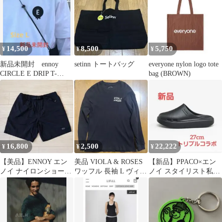
14,500
8,500
5,750
¥
¥
¥
新品未開封 ennoy
setinn トートバッグ
everyone nylon logo tote
CIRCLE E DRIP T-
bag (BROWN)
SHIRT
16,800
2,500
22,222
¥
¥
¥
【美品】ENNOY エン
美品 VIOLA & ROSES
【新品】PPACO×エン
ノイ ナイロンショーツ
ワッフル 長袖 L ヴィオ
ノイ スタイリスト私物
ブラック L SS23 完売品
ラアンドローゼス
WHALE サンダル