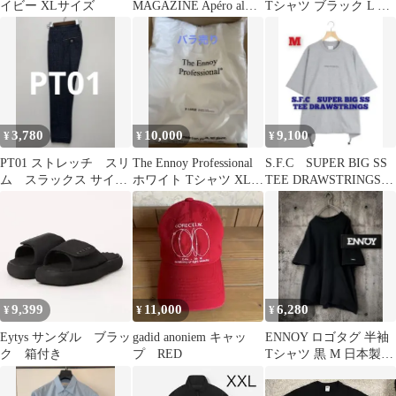
イビー XLサイズ
MAGAZINE Apéro al
Tシャツ ブラック L ヴ
Fresco TEE
ィオラアンドローゼス
3,780
10,000
9,100
¥
¥
¥
PT01 ストレッチ スリ
The Ennoy Professional
S.F.C SUPER BIG SS
ム スラックス サイズ
ホワイト Tシャツ XLサ
TEE DRAWSTRINGS
44 Biarritz
イズ
Tシャツ
9,399
11,000
6,280
¥
¥
¥
Eytys サンダル ブラッ
gadid anoniem キャッ
ENNOY ロゴタグ 半袖
ク 箱付き
プ RED
Tシャツ 黒 M 日本製
スタイリスト私物 ブ
ラック