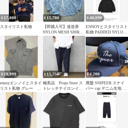
17,800
15,700
40,000
¥
¥
¥
スタイリスト私物
【即購入可】迷迭香
ENNOYとスタイリスト
NYLON MESH SHIRT
私物 PADDED NYLON
:4
HOODIE BLACK
19,999
15,750
4,200
¥
¥
¥
ennoyエンノイとスタイ
極美品 Props Store ス
廃盤 SNIPEER スナイ
リスト私物 グレー パ
トレッチナイロンイー
パー cap デニム生地 吉
ーカー
ジートラウザー 21SS
田遊