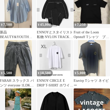
7,500
45,000
7,250
¥
¥
¥
新品
ENNOYとスタイリスト
Fruit of the Loom
BEAUTY&YOUTH
私物 NYLON TRACK
Optstuff Tシャツ ブラ
UNITED ARROWS ギザ
SUIT XXL
ック 刺繍
コットンシャツ
5,500
18,500
5,000
¥
¥
¥
FARAH スラックス パ
ENNOY CIRCLE E
Etavirp Tシャツ ネイビ
ンツ everyone 1LDK
DRIP T-SHIRT ホワイト
ー
COMOLI
S/S