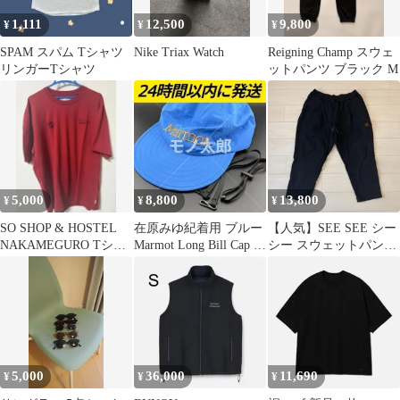
1,111
12,500
9,800
¥
¥
¥
SPAM スパム Tシャツ
Nike Triax Watch
Reigning Champ スウェ
リンガーTシャツ
ットパンツ ブラック M
5,000
8,800
13,800
¥
¥
¥
SO SHOP & HOSTEL
在原みゆ紀着用 ブルー
【人気】SEE SEE シー
NAKAMEGURO Tシャ
Marmot Long Bill Cap キ
シー スウェットパンツ
ツ
ャップ
ブラック Lサイズ 刺繍
ロゴ
5,000
36,000
11,690
¥
¥
¥