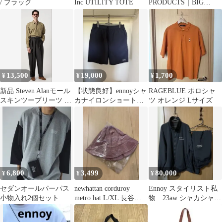
/ ブラック
Inc UTILITY TOTE
PRODUCTS｜BIG
WAIST EASY SLACKS
13,500
19,000
1,700
¥
¥
¥
新品 Steven Alanモール
【状態良好】ennoyシャ
RAGEBLUE ポロシャ
スキンツープリーツ ス
カナイロンショートパ
ツ オレンジ Lサイズ
ラックス L
ンツ ネイビー XL 25ss
6,800
3,499
80,000
¥
¥
¥
セダンオールパーパス
newhattan corduroy
Ennoy スタイリスト私
小物入れ2個セット
metro hat L/XL 長谷川
物 23aw シャカシャ
昭雄
カ XL