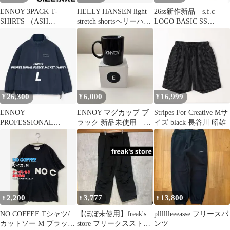
ENNOY 3PACK T-
HELLY HANSEN light
26ss新作新品 s.f.c
SHIRTS （ASH
stretch shortsヘリーハン
LOGO BASIC SS
GRAY）バラ売り
セン
TEE L 白
26,300
6,000
16,999
¥
¥
¥
ENNOY
ENNOY マグカップ ブ
Stripes For Creative Mサ
PROFESSIONAL
ラック 新品未使用 箱
イズ black 長谷川 昭雄
FLEECE JACKETスタ
付き
イリスト私物
2,200
3,777
13,800
¥
¥
¥
NO COFFEE Tシャツ/
【ほぼ未使用】freak's
plllllleeeasse フリースパ
カットソー M ブラック
store フリークスストア
ンツ