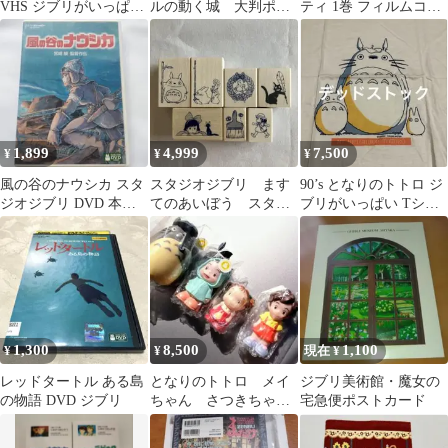
VHS ジブリがいっぱい
ルの動く城 大判ポス
ティ 1巻 フィルムコミ
COLLECTION
トカード ５枚セッ
ック ジブリ
ト Ｆ
1,899
4,999
7,500
¥
¥
¥
風の谷のナウシカ スタ
スタジオジブリ ます
90’s となりのトトロ ジ
ジオジブリ DVD 本編
てのあいぼう スタン
ブリがいっぱい Tシャ
ディスク&ケース
プ トトロ キキ
ツ 袋付きデッドストッ
ク 希少
1,300
8,500
1,100
¥
¥
現在 ¥
レッドタートル ある島
となりのトトロ メイ
ジブリ美術館・魔女の
の物語 DVD ジブリ
ちゃん さつきちゃ
宅急便ポストカード
ん スタジオジブリ
指人形