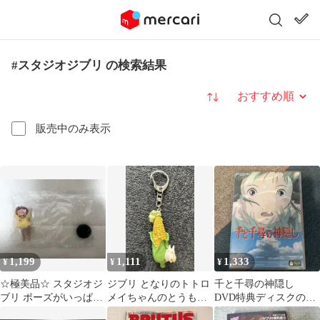
#スタジオジブリ の検索結果
並び替え
販売中のみ表示
1,199
1,111
1,333
¥
¥
¥
☆極美品☆ スタジオジ
ジブリ となりのトトロ
千と千尋の神隠し
ブリ ポーズがいっぱい
メイちゃんのとうもろ
DVD特典ディスクの
コレクションとなりの
こし キーホルダー
み 本編観れます！