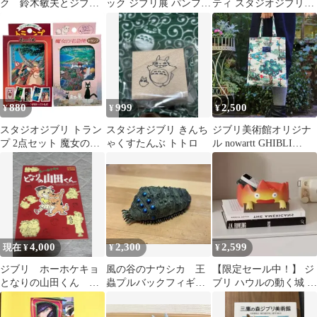
ク 鈴木敏夫とジブリ
ック ジブリ展 パンフレ
ティ スタジオジブリ
展 湯婆婆 トートバ
ット 美品
DVD
ッグ ショッパー付き
880
999
2,500
¥
¥
¥
スタジオジブリ トラン
スタジオジブリ きんち
ジブリ美術館オリジナ
プ 2点セット 魔女の宅
ゃくすたんぶ トトロ
ル nowartt GHIBLI
急便 もののけ姫 エンス
MUSEUM トートバッ
カイ
グ
4,000
2,300
2,599
現在 ¥
¥
¥
ジブリ ホーホケキョ
風の谷のナウシカ 王
【限定セール中！】 ジ
となりの山田くん ロ
蟲プルバックフィギュ
ブリ ハウルの動く城 カ
マンアルバム
ア
ルシファー 小物入れ 灰
皿 置物