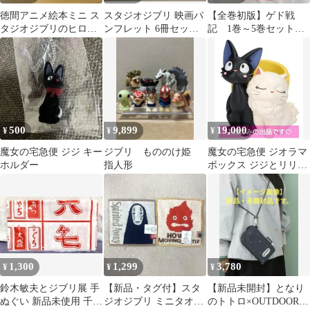
徳間アニメ絵本ミニ ス
スタジオジブリ 映画パ
【全巻初版】ゲド戦
タジオジブリのヒロイ
ンフレット 6冊セット
記 1巻～5巻セット
ンがいっぱい えほん 児
ジブリ 宮崎駿
帯付き
童書 子供
500
9,899
19,000
¥
¥
¥
魔女の宅急便 ジジ キー
ジブリ もののけ姫
魔女の宅急便 ジオラマ
ホルダー
指人形
ボックス ジジとリリー
♡新品・未開封品
1,300
1,299
3,780
¥
¥
¥
鈴木敏夫とジブリ展 手
【新品・タグ付】スタ
【新品未開封】となり
ぬぐい 新品未使用 千と
ジオジブリ ミニタオル
のトトロ×OUTDOOR★