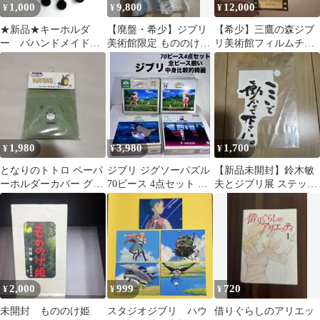
1,000
9,800
12,000
¥
¥
¥
★新品★キーホルダ
【廃盤・希少】ジブリ
【希少】三鷹の森ジブ
ー バハンドメイド
美術館限定 もののけ姫
リ美術館フィルムチケ
まっくろくろすけ ス
デイダラボッチ 蓄光 T
ット 『魔女の宅急便』
スワタリ ぬいキー
シャツ
（キキとお父さん）
1,980
3,980
1,700
¥
¥
¥
となりのトトロ ペーパ
ジブリ ジグソーパズル
【新品未開封】鈴木敏
ーホルダーカバー グリ
70ピース 4点セット と
夫とジブリ展 ステッカ
ーン (森の風)
なりのトトロ 千と千尋
ー ここで働かせてくだ
さい。 レア
2,000
999
720
¥
¥
¥
未開封 もののけ姫
スタジオジブリ ハウ
借りぐらしのアリエッ