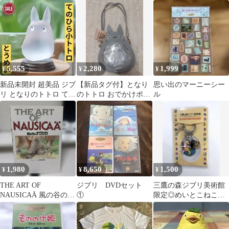
千尋の神隠し
2枚セット カオナシ＆
コラボ スマートショル
カルシファー
ダー◆ジブリ
5,555
2,280
1,999
¥
¥
¥
新品未開封 超美品 ジブ
【新品タグ付】となり
思い出のマーニーシー
リ となりのトトロ ての
のトトロ おでかけポシ
ル
ひら 小トトロ とうめい
ェット 大トトロ ジブリ
レア物
ポーチ
1,980
8,650
1,500
¥
¥
¥
THE ART OF
ジブリ DVDセット
三鷹の森ジブリ美術館
NAUSICAÄ 風の谷のナ
①
限定◎めいとこねこバ
ウシカ
スキーホルダー