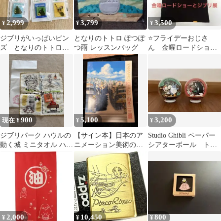
2,999
3,799
3,500
¥
¥
¥
ジブリがいっぱいピン
となりのトトロ ぽつぽ
⭐️フライデーおじさ
ズ となりのトトロ
つ雨 レッスンバッグ
ん 金曜ロードショー
魔女の宅急便 6点セッ
とジブリ展 Tシャ
ト
ツ Mサイズ
900
5,100
3,200
現在 ¥
¥
¥
ジブリパーク ハウルの
【サイン本】日本のア
Studio Ghibli ペーパー
動く城 ミニタオル ハン
ニメーション美術の創
シアターボール トト
カチ
造者 山本二三展 図録
ロ 千と千尋
スタジオジブリ
2,000
10,450
800
¥
¥
¥