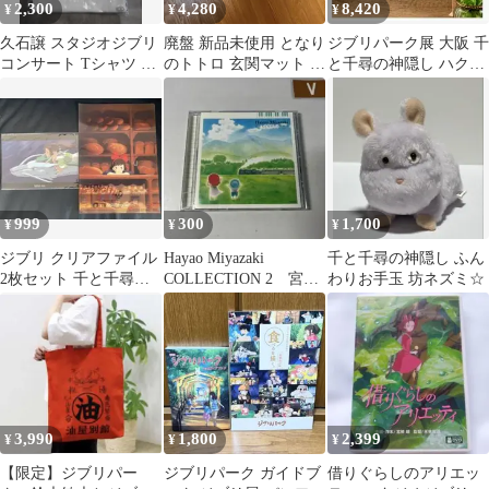
2,300
4,280
8,420
¥
¥
¥
久石譲 スタジオジブリ
廃盤 新品未使用 となり
ジブリパーク展 大阪 千
コンサート Tシャツ L
のトトロ 玄関マット ジ
と千尋の神隠し ハク龍
ホワイト
ブリ
ぬいぐるみ 新品未使用
999
300
1,700
¥
¥
¥
ジブリ クリアファイル
Hayao Miyazaki
千と千尋の神隠し ふん
2枚セット 千と千尋の
COLLECTION 2 宮崎
わりお手玉 坊ネズミ☆
神隠し 魔女の宅急便
駿 ジブリ 久石譲
3,990
1,800
2,399
¥
¥
¥
【限定】ジブリパー
ジブリパーク ガイドブ
借りぐらしのアリエッ