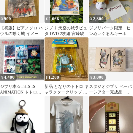
900
2,666
2,300
¥
¥
¥
【初版】ピアノソロ ハ
ジブリ 天空の城ラピュ
ジブリパーク限定 ヒ
ウルの動く城 イメージ
タ DVD 2枚組 宮崎駿
ンぬいぐるみキーホル
交響組曲 楽譜 久石譲
ダー
ジブリ
4,480
1,288
3,000
¥
¥
¥
ジブリ本☆THIS IS
新品 となりのトトロ キ
スタジオジブリ ペーパ
ANIMATION トトロ
ャラクタークリップ 森
ーシアター完成品 ハ
ゲド戦記 ハウル６冊
柄 トトロ スタジオジブ
ウルの動く城 魔女の
セット
リ
宅急便