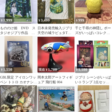
1,999
3,499
999
¥
¥
¥
もののけ姫 DVD ス
日本未発売輸入ジブリ
千と千尋の神隠し ポー
タジオジブリ作品 本
天空の城ラピュタTシ
ズがいっぱいコレクシ
編ディスク&純正ケー
ャツ白
ョンDX 神様いっぱい
ス
オオトリさま
1,550
1,700
1,180
¥
現在 ¥
¥
GBL限定 アイロンワッ
岡本太郎アートフィギ
ジブリ シーンがいっぱ
ペン トトロ カオナシ
ュア 飛行船 004
いトランプ 2点セット
ラピュタ
となりのトトロ 千と千
尋の神隠し