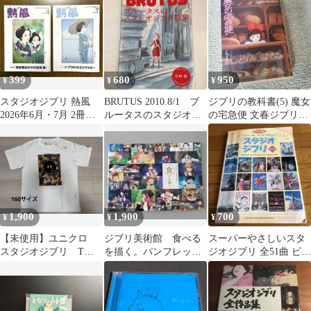
トトロ
399
680
950
¥
¥
¥
スタジオジブリ 熱風
BRUTUS 2010.8/1 ブ
ジブリの教科書(5) 魔女
2026年6月・7月 2冊セ
ルータスのスタジオジ
の宅急便 文春ジブリ文
ット
ブリ特集
庫
1,900
1,900
700
¥
¥
¥
【未使用】ユニクロ
ジブリ美術館 食べる
スーパーやさしいスタ
スタジオジブリ Tシ
を描く。パンフレッ
ジオジブリ 全51曲 ピア
ャツ UT 160 トトロ
ト 初版
ノ楽譜