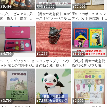
9,499
1,300
50,000
¥
現在 ¥
¥
ジブリ どんぐり共和
【魔女の宅急便】500ピ
崖の上のポニョ キャン
国 指人形 廃盤 希
ース ジグソーパズル ど
ディポット 陶器製 【新
少 セット 魔女の宅
こへ届けるの？ 箱無し
品未使用】クリアファ
急便 コンプリート
イルセット
4,700
1,299
1,280
¥
¥
¥
シーリングワックス セ
スタジオジブリ ハウ
【希少】魔女の宅急便
ット 魔女の宅急便 ジブ
ルの動く城 指人形
原作1~2巻 ジブリ映画
リ
公開記念 劇場版イラス
ト帯付
3,700
7,888
2,200
¥
¥
¥