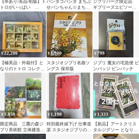
【帯あり/美品/初版】ト
パンダコパンダ まちぶ
ジブリパーク限定品
トロがいっぱい
せパンちゃん☆まちぶ
ギブリーズエピソード2
TOTORO 1988-1995
せしているパンちゃん
ギブリーズコレクショ
初版本
の置物♡新品②
ン 3点セット
22,200
1,900
799
¥
¥
¥
​【極美品・外箱付】と
スタジオジブリ名曲ソ
ジブリ 魔女の宅急便 ピ
なりのトトロ コレクシ
ングス 保存版
ンバッジ ピンバッチ
ョンボックス ベネリッ
ク ジオラマ
1,850
1,190
1,333
¥
¥
¥
限定商品 三鷹の森ジ
特別最終値下げ 仕事道
【新品】アートクリス
ブリ美術館 立体建造物
楽 スタジオジブリの現
タルジグソー となりの
展ポストカード 7点
場 鈴木敏夫
トトロ 126ピース 2個セ