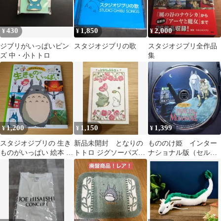
430
1,850
2,000
¥
¥
¥
ジブリがいっぱいピン
スタジオジブリの歌
スタジオジブリ全作品
ズ 中・小トトロ
集
1,200
1,150
1,399
¥
¥
¥
スタジオジブリの 生き
新品未開封 となりの
もののけ姫 インター
ものがいっぱい 絵本 え
トトロ ジグソーパズル
ナショナル版（セル品
ほん 児童書 子供 こど
150ピース
特典ディスク）
も 読書