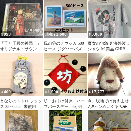
ット
998
2,600
3,000
¥
現在 ¥
¥
「千と千尋の神隠し」
風の谷のナウシカ 500
魔女の宅急便 海外製 T
オリジナル・サウンド
ピース ジグソーパズル
シャツ M 美品 GHIBLI
トラック
2点セット
ジブリ
400
1,500
17,777
¥
¥
¥
となりのトトロ ソック
坊 おまけ付き ハー
今、現地では買えませ
ス 23～25cm 未使用 タ
フバースデー 6か月
ん‼️ヒンぬいぐるみ❤️ジ
グ付 ジブリ
100日祝い 1歳 節
ブリパーク限定❤️
分 バレンタイン