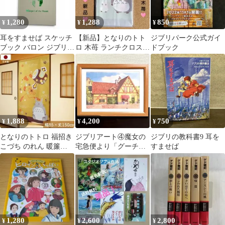
1,280
1,288
850
¥
¥
¥
耳をすませば スケッチ
【新品】となりのトト
ジブリパーク公式ガイ
ブック バロン ジブリパ
ロ 木苺 ランチクロス
ドブック
ーク限定 ノート ジブリ
お弁当 ランチ スタジオ
ジブリ
1,888
4,200
750
¥
¥
¥
となりのトトロ 福招き
ジブリアート④魔女の
ジブリの教科書9 耳を
こづち のれん 暖簾
宅急便より「グーチョ
すませば
85×150cm
キパン屋」額装品 額
縁寸法33㎝×24㎝
1,280
2,600
2,800
¥
¥
¥