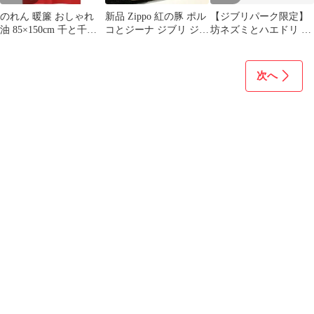
のれん 暖簾 おしゃれ
新品 Zippo 紅の豚 ポル
【ジブリパーク限定】
油 85×150cm 千と千尋
コとジーナ ジブリ ジッ
坊ネズミとハエドリ ピ
の神隠し ジブリ グッズ
ポー NZ-41
ンズ
次へ