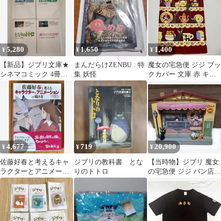
5,280
1,650
1,400
¥
¥
¥
【新品】ジブリ文庫★
まんだらけZENBU : 特
魔女の宅急便 ジジ ブッ
シネマコミック 4冊
集 妖怪
クカバー 文庫 赤 キッ
（ナウシカ・ラピュ
チン柄 ジブリ 絶版
タ・トトロ・魔女宅）
4,677
719
20,900
¥
¥
¥
佐藤好春と考えるキャ
ジブリの教科書 とな
【当時物】ジブリ 魔女
ラクターとアニメーシ
りのトトロ
の宅急便 ジジ パン店
ョンの描き方
ジグソーパズル付きフ
ォトフレーム