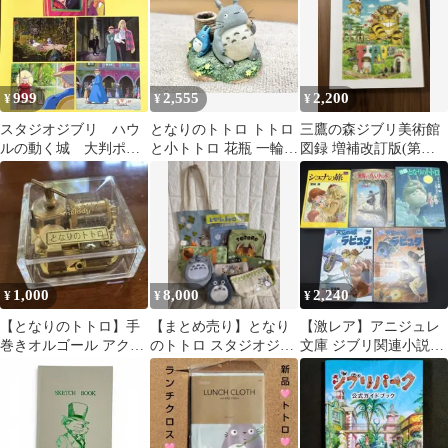
999
2,555
2,200
¥
¥
¥
スタジオジブリ ハウ
となりのトトロ トトロ
三鷹の森ジブリ美術館
ルの動く城 大判ポス
と小トトロ 花瓶 一輪挿
図録 増補改訂版(第五
トカード ５枚セッ
し フラワーベース 約
版三刷)
ト Ｂ
9cm
1,000
8,000
2,240
¥
¥
¥
【となりのトトロ】手
【まとめ売り】となり
【激レア】アニジュレ
巻きオルゴール アクリ
のトトロ スタジオジブ
文庫 ジブリ関連小説・
ルケース入り♪
リ バッグ ポーチ 全9点
作品 5冊セット 宮崎駿
未使用あり
二木真希子