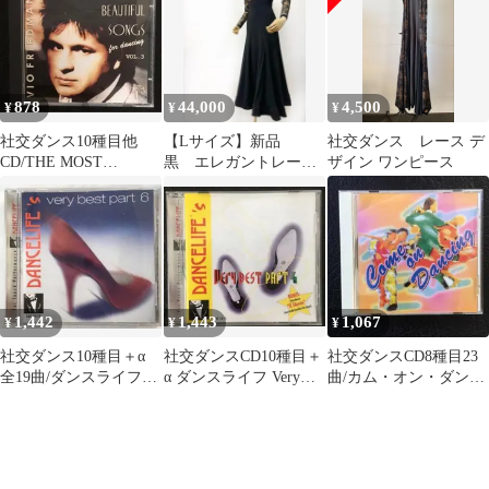
878
44,000
4,500
¥
¥
¥
社交ダンス10種目他
【Lサイズ】新品
社交ダンス レース デ
CD/THE MOST
黒 エレガントレース
ザイン ワンピース
BEAUTIFUL SONGS 3
ワンピース ドレス黒
g016
1,442
1,443
1,067
¥
¥
¥
社交ダンス10種目＋α
社交ダンスCD10種目＋
社交ダンスCD8種目23
全19曲/ダンスライフ
α ダンスライフ Very
曲/カム・オン・ダンシ
Very best part6
best part4
ングCOME ON
DANCING