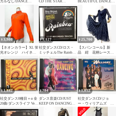
カルなし/DANCE
CD THE STAR
BEAUTIFUL DANCER
AROUND PICCADILIY
BALL3 ザ・スターボ
ビューティフルダンサ
ール３
ー
3,980
1,127
25,700
¥
¥
¥
【ネオンカラー】XL 蛍
社交ダンスCD/ロス・
【スパンコール】新
光オレンジ ハイネッ
ミッチェルThe Rainbow
品 紺 花柄レース
ク 社交ダンス カッ
COLLECTION
ステージ社交ダンス用
トソーｂ1315
ワンピースドレスｄ68
1,442
784
1,052
¥
¥
¥
社交ダンス8種目＋α 全
ダンス音楽CD/JUST
社交ダンスCD/ジョ
20曲/ダンスライフ Very
KEEP ON DANCING
ー・ウィリアムズ バ
best part7
TODAY'S HIT
ンド 1/94Get Dancin