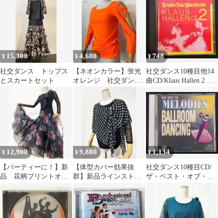
アースカート黒R38
アースカート黒R38
ンスカートd035
15,300
4,680
748
¥
¥
¥
社交ダンス トップス
【ネオンカラー】蛍光
社交ダンス10種目他14
とスカートセット
オレンジ 社交ダン
曲CD/Klaus Hallen 2 ク
ス 七分袖カットソ
ラウス・ハーレン
ー ｂ1318
12,900
9,880
1,134
¥
¥
¥
【パーティーに！】新
【体型カバー効果抜
社交ダンス10種目CD/
品 花柄プリントオー
群】新品ラインストー
ザ・ベスト・オブ・メ
ガンジー スタンダー
ン黒水玉ケープデザイ
ロディーズ ボールル
ドワンピースb164
ンカットソー m250
ームダンシング