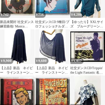
742
756
4,280
¥
¥
¥
新品未開封 社交ダンス
社交ダンスCD 9種目/プ
【ゆったり】XXLサイ
練習曲他/ Musica
ロフェッショナルダン
ズ ブルーグリーン花
Caliente Vol.III
ス ゴールドスポーツ
モチーフ社交ダンスカ
Vol.1
ットソーｂ1324
9,900
9,600
1,417
¥
¥
¥
【上品】新品 ネイビ
【上品】新品 ネイビ
社交ダンスCD/Trippin'
ー ラインストーン
ー ラインストーン
the Light Fantastic 名曲
社交ダンス フレアー
社交ダンス フレアー
集
スカートm164
スカートm164