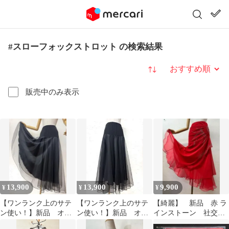
#スローフォックストロット の検索結果
並び替え
販売中のみ表示
13,900
13,900
9,900
¥
¥
¥
【ワンランク上のサテ
【ワンランク上のサテ
【綺麗】 新品 赤 ラ
ン使い！】新品 オー
ン使い！】新品 オー
インストーン 社交ダ
バー黒チュール フレ
バー黒チュール フレ
ンス フレアーデザイ