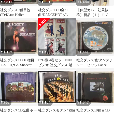
2,812
1,051
4,480
¥
¥
¥
社交ダンス9種目他
社交ダンスCD全21
【体型カバー効果抜
CD/Klaus Hallen
曲/DANCEHOTダンス
群】新品（Ｌ）モノト
CARTOONアニメソン
ホット GARAGE
ーン花柄ケープデザイ
グ集
LATIN
ンカットソー b709
1,117
1,400
1,441
¥
¥
¥
社交ダンスCD 10種目
P*G様 4巻セットNHK
社交ダンス他/ダンスチ
＋α/ Light & Shadeライ
ビデオ 社交ダンス 魅惑
ャートヒッツDance
ト＆シェイド
のステップ ラテン専科
Chart Hits2001
モダン専
986
1,104
1,047
¥
¥
¥
社交ダンスCD全曲ボー
社交ダンスモダン4種目
社交ダンス10種目CD