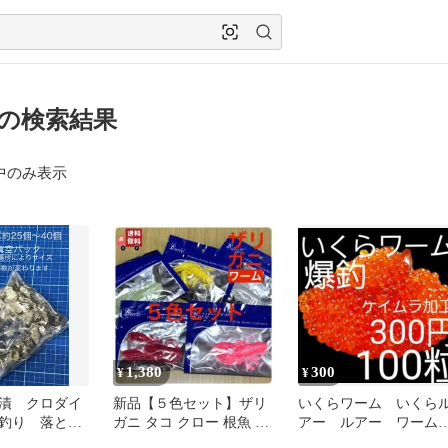
 の検索結果
中のみ表示
1,380
300
¥
¥
漬 クロダイ
新品【５色セット】ザリ
いくらワーム いくら
釣り 落とし
ガニ タコ クロー 根魚 エ
アー ルアー ワー
ビ ワーム 餌木 タコエギ
ケイムラ ニジマス 