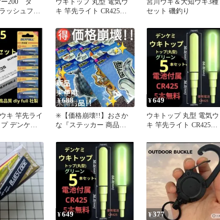
ー200 タ
ウキトップ 丸型 電気ウ
宮川ウキ＆大知ウキ3種
ラッシュファ
キ 竿先ライト CR425
セット 磯釣り
 ステンレス
0842
688
649
¥
¥
電気ウキ 竿先ライ
✳️【価格崩壊!!】おさか
ウキトップ 丸型 電気ウ
ップ デンケミ
な『ステッカー 商品
キ 竿先ライト CR425
 0812
NO．21』8点セット 新品
0839
649
377
¥
¥