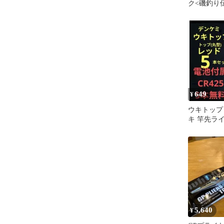
ク<磯釣り
649
¥
ウキトップ
キ 竿先ライト
0841
5,640
¥