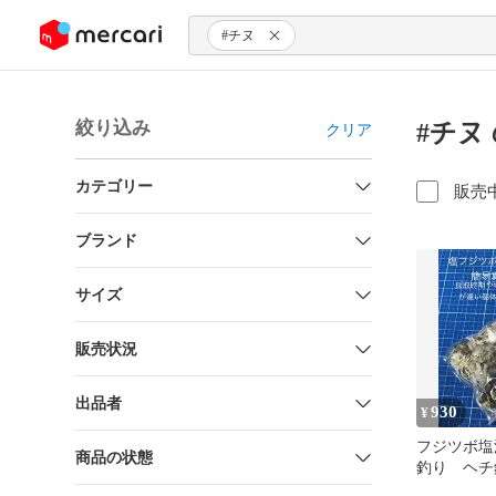
ンツにスキップ
#チヌ
絞り込み
#チヌ
クリア
カテゴリー
販売
ブランド
サイズ
販売状況
出品者
930
¥
フジツボ塩
商品の状態
釣り ヘチ
込み