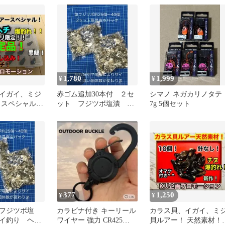
ジ メバル
1,780
1,999
¥
¥
イガイ、ミジ
赤ゴム追加30本付 ２セ
シマノ ネガカリノタテ
 スペシャル！
ット フジツボ塩漬 ク
7g 5個セット
定品！
ロダイ釣り ヘチ釣り
落とし込み
377
1,250
¥
¥
フジツボ塩
カラビナ付き キーリール
カラス貝、イガイ、ミ
イ釣り ヘチ
ワイヤー 強力 CR425
貝ルアー！ 天然素材！