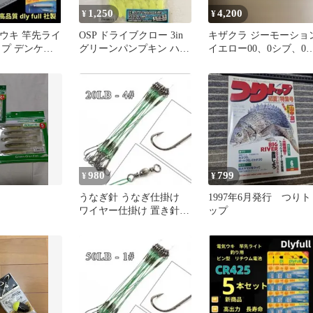
1,250
4,200
¥
¥
電気ウキ 竿先ライ
OSP ドライブクロー 3in
キザクラ ジーモーショ
ップ デンケミ
グリーンパンプキン ハニ
イエロー00、0シブ、0
ト 0807
ーフラッシュ 2袋セット
ット
980
799
¥
¥
うなぎ針 うなぎ仕掛け
1997年6月発行 つりト
ワイヤー仕掛け 置き針
ップ
鰻 ウナギ CR425 0836