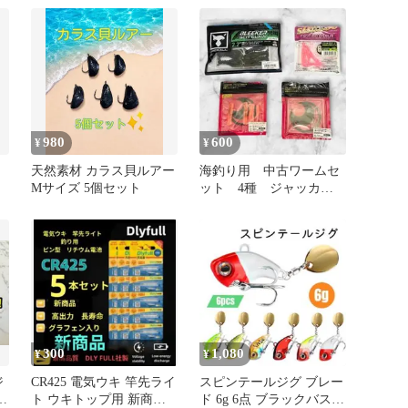
980
600
¥
¥
天然素材 カラス貝ルアー
海釣り用 中古ワームセ
Mサイズ 5個セット
ット 4種 ジャッカ
ル ダイワ エコギア
300
1,080
¥
¥
ジ
CR425 電気ウキ 竿先ライ
スピンテールジグ ブレー
針
ト ウキトップ用 新商
ド 6g 6点 ブラックバス