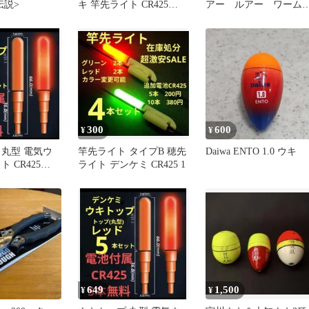
伝説>
キ 竿先ライト CR425
アー ルアー ワー
0843
ケイムラ ニジマス 
ジ 200
300
600
¥
¥
 丸型 電気ウ
竿先ライト タイプB 穂先
Daiwa ENTO 1.0 ウキ
 CR425
ライト デンケミ CR425 1
649
1,500
¥
¥