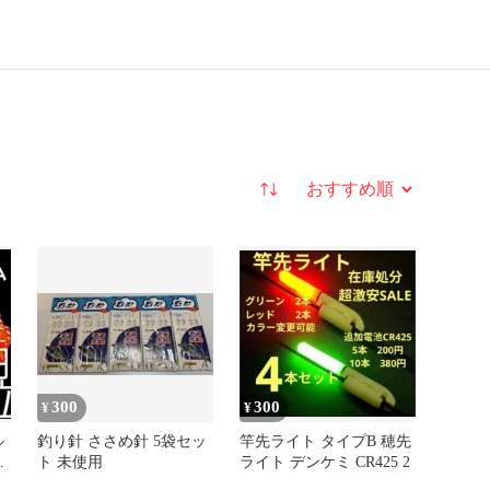
並び替え
300
300
¥
¥
ル
釣り針 ささめ針 5袋セッ
竿先ライト タイプB 穂先
ム
ト 未使用
ライト デンケミ CR425 2
ア