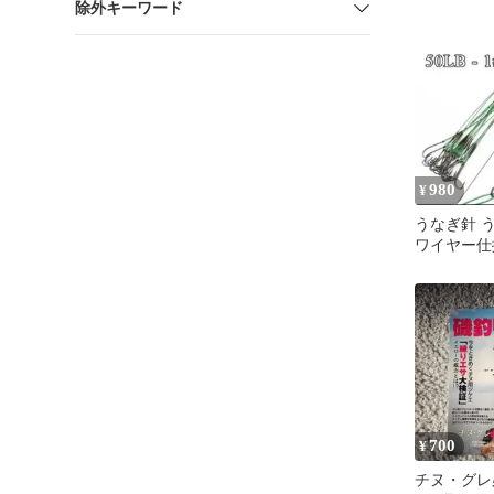
除外キーワード
釣り 落と
980
¥
うなぎ針 
ワイヤー仕
鰻 ウナギ CR
700
¥
チヌ・グレ