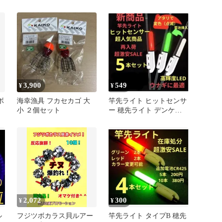
品 5本 0712
チヌ シーバス
3,900
549
¥
¥
ボ
海幸漁具 フカセカゴ 大
竿先ライト ヒットセンサ
ッ
小 ２個セット
ー 穂先ライト デンケミ
CR425 0136
2,072
300
¥
¥
ル
フジツボカラス貝ルアー
竿先ライト タイプB 穂先