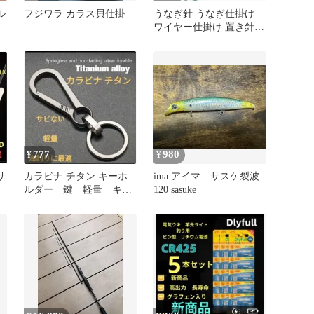
ル
フジワラ カラス貝仕掛
うなぎ針 うなぎ仕掛け
ワイヤー仕掛け 置き針
鰻 ウナギ CR425 0831
777
980
¥
¥
サ
カラビナ チタン キーホ
ima アイマ サスケ裂波
ルダー 鍵 軽量 キー
120 sasuke
リング CR425 0821