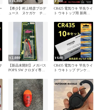
16,800
300
¥
¥
ー
【希少】村上晴彦プロデ
CR425 電気ウキ 竿先ライ
ッ
ュース ヌケガケ チヌ
ト ウキトップ用 新商
ロッド
品 5本 0711
2,080
640
¥
¥
サ
【新品未開封】メガバス
CR435 電気ウキ 竿先ライ
POPX SW クロダイ専用
ト ウキトップ デンケミ
チューン HTホットシャ
用 10本セット 0808
ッド