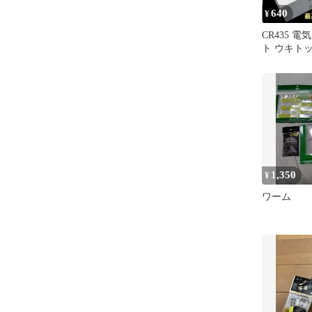
640
¥
CR435 
ト ウキト
用 10本セッ
1,350
¥
ワーム