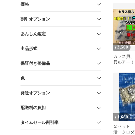
価格
割引オプション
あんしん鑑定
3,500
¥
出品形式
カラス貝、
貝ルアー！
保証付き整備品
メルカリ限
色
発送オプション
配送料の負担
1,680
¥
タイムセール割引率
２セット 
漬 クロダ