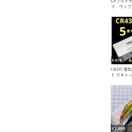
GPプライヤ
フ ウィプ
クトリー
削り出し
410
¥
CR435 
ト ウキト
用 5本セット
1,600
¥