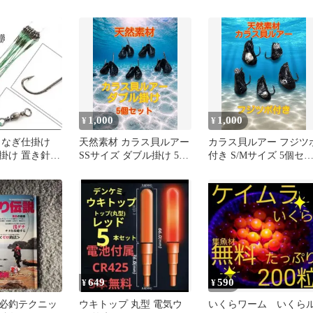
し込み
0825
無し！オマケ付き^ ^
1,000
1,000
¥
¥
うなぎ仕掛け
天然素材 カラス貝ルアー
カラス貝ルアー フジツ
掛け 置き針
SSサイズ ダブル掛け 5個
付き S/Mサイズ 5個セ
425 0832
セット
ト
649
590
¥
¥
必釣テクニッ
ウキトップ 丸型 電気ウ
いくらワーム いくら