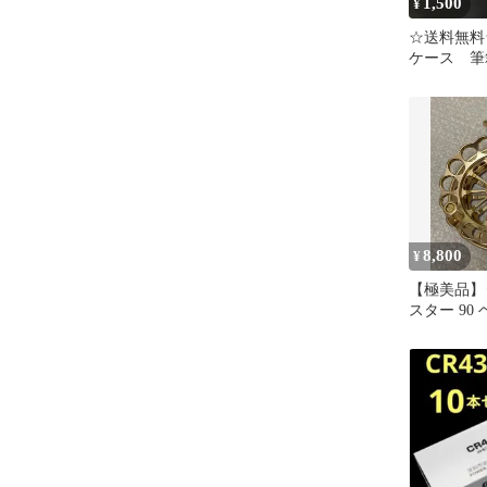
1,500
¥
☆送料無料
ケース 筆
れ ブラッ
8,800
¥
【極美品】
スター 90
込み リー