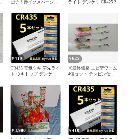
ム
団子！赤イソメバージョ
ライト デンケミ CR425 3
ア
ン！10個！オマケ付き^ ^
410
625
¥
¥
CR435 電気ウキ 竿先ライ
※最終価格 エビ型ワーム
ト ウキトップ デンケミ
4個セット テンビン仕掛
用 5本セット 0813
け付き チヌ 釣り用品
3,980
410
¥
¥