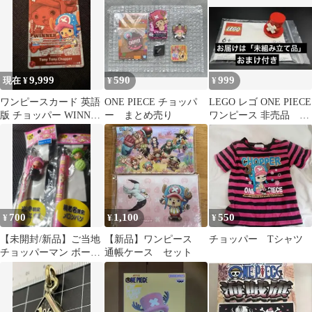
9,999
590
999
現在 ¥
¥
¥
ワンピースカード 英語
ONE PIECE チョッパ
LEGO レゴ ONE PIECE
版 チョッパー WINNER
ー まとめ売り
ワンピース 非売品 チ
P-101 プロモ
ョッパーNetflix
700
1,100
550
¥
¥
¥
​【未開封/新品】ご当地
【新品】ワンピース
チョッパー Tシャツ
チョッパーマン ボール
通帳ケース セット
ペン 2本（岩手・海老
名限定）