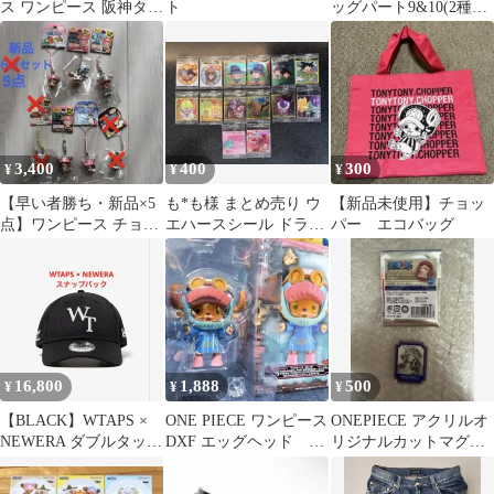
ス ワンピース 阪神タイ
ト
ッグパート9&10(2種セ
ガース チョッパー スト
ット）
ラップ
3,400
400
300
¥
¥
¥
【早い者勝ち・新品×5
も*も様 まとめ売り ウ
【新品未使用】チョッ
点】ワンピース チョッ
エハースシール ドラゴ
パー エコバッグ
パー ご当地キーホルダ
ンボール
ー・ストラップ
16,800
1,888
500
¥
¥
¥
【BLACK】WTAPS ×
ONE PIECE ワンピース
ONEPIECE アクリルオ
NEWERA ダブルタップ
DXF エッグヘッド ト
リジナルカットマグネ
ス ニューエラ 黒
ニートニー チョッパー
ット ブルック