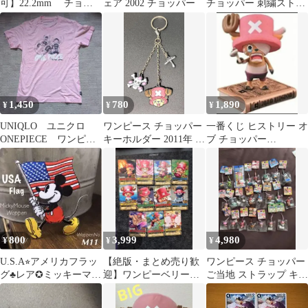
可】22.2mm チョッ
ェア 2002 チョッパー
チョッパー 刺繍ストラ
パーカブ スチール
ップ チャーム付き
未塗装
1,450
780
1,890
¥
¥
¥
UNIQLO ユニクロ
ワンピース チョッパー
一番くじ ヒストリー オ
ONEPIECE ワンピー
キーホルダー 2011年 レ
ブ チョッパー
ス チョッパー Tシ
トロ品
GOLDEN EDITION A
ャツ S
賞
800
3,999
4,980
¥
¥
¥
U.S.A⭐︎アメリカフラッ
【絶版・まとめ売り歓
ワンピース チョッパー
グ♣レア✪ミッキーマウ
迎】ワンピーベリーマ
ご当地 ストラップ キー
ス❋ミッキー۝ワッペ
ッチ W チョッパー 11
ホルダー 大量セット
ン✼ハーレー
枚セット