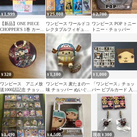
1,999
25,000
2,700
¥
¥
¥
【新品】ONE PIECE
ワンピース ワールドコ
ワンピース POP トニー
CHOPPER'S 1巻 カード
レクタブルフィギュア
トニー・チョッパー
同梱 シュリンク付き
MUGIWARA56 10種
320
1,100
1,000
¥
¥
¥
ワンピース アニメ放
ワンピース 麦たまの一
「ワンピース」チョッ
送1000話記念 チョッパ
味 チョッパー ぬいぐる
パー ビブルカード 入場
ー 缶バッジ
み
者特典 ONE PIECE展
2012
1,490
4,500
300
¥
¥
現在 ¥