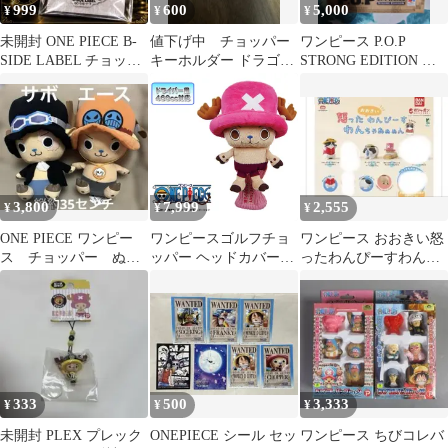
999
600
5,000
¥
¥
¥
未開封 ONE PIECE B-
値下げ中 チョッパー
ワンピース P.O.P
SIDE LABEL チョッパ
キーホルダー ドラゴン
STRONG EDITION チ
ーアクリルチャーム
ボール風
ョッパー
3,800
7,999
2,555
¥
¥
¥
ONE PIECE ワンピー
ワンピースゴルフチョ
ワンピース おおきい怒
ス チョッパー ぬい
ッパー ヘッドカバー
ったわんぴーすわんち
ぐるみ
(460cc対応)
ゃん 3つセット
333
500
3,333
¥
¥
¥
未開封 PLEX プレック
ONEPIECE シール セッ
ワンピース ちびコレバ