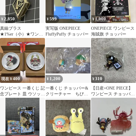
2,850
599
1,000
¥
¥
¥
真鍮ブラス
実写版 ONEPIECE
ONEPIECE ワンピース
★1%er（小）★ワンパ
FluffyPuffy チョッパー
海賊旗 チョッパー
ーセンター★ペンダン
ト★キーホルダー★ジ
ッパ-
400
1,200
310
現在 ¥
¥
¥
ワンピース 一番くじ 記
一番くじ チョッパー&
【日産×ONE PIECE】
念プレート 皿 ウソップ
クリーチャー ちびき
ワンピース チョッパー
チョッパー 2種セット
ゅんキャラ ジュゴ
ストラップ SERENA
ン 未使用