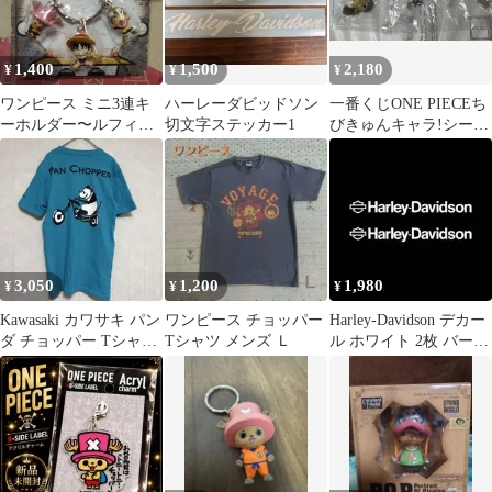
1,400
1,500
2,180
¥
¥
¥
ワンピース ミニ3連キ
ハーレーダビッドソン
一番くじONE PIECEち
ーホルダー〜ルフィ・
切文字ステッカー1
びきゅんキャラ!シーク
チョッパー・ウソッ
レット!ボンクレーチョ
プ〜（未開封）
ッパー
3,050
1,200
1,980
¥
¥
¥
Kawasaki カワサキ パン
ワンピース チョッパー
Harley-Davidson デカー
ダ チョッパー Tシャツ
Tシャツ メンズ Ｌ
ル ホワイト 2枚 バーア
S ターコイズ バイク
ンドシールド