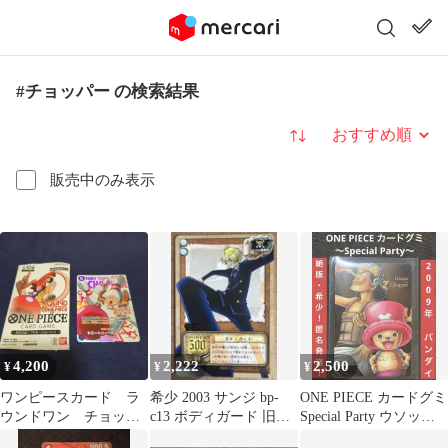
#チョッパー の検索結果
並び替え
販売中のみ表示
4,200
2,222
2,500
¥
¥
¥
ワンピースカード ラ
希少 2003 サンジ bp-
ONE PIECE カードグミ
ウンドワン チョッパ
c13 ボディガード 旧ワ
Special Party ウソップ
ー
ンピースカード
＆チョッパー