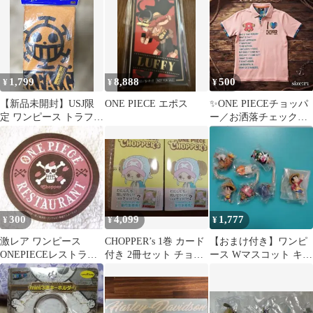
綿100%
1,799
8,888
500
¥
¥
¥
【新品未開封】USJ限
ONE PIECE エポス
✨ONE PIECEチョッパ
定 ワンピース トラファ
ー／お洒落チェックポ
ルガー・ロー ロングタ
ロシャツ M ユニセック
オル
ス
300
4,099
1,777
¥
¥
¥
激レア ワンピース
CHOPPER’s 1巻 カード
【おまけ付き】ワンピ
ONEPIECEレストラン
付き 2冊セット チョッ
ース Wマスコット キー
コースター チョッパー
パー
チェーン