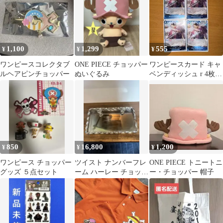
1,100
1,299
555
¥
¥
¥
ワンピースコレクタブ
ONE PIECE チョッパー
ワンピースカード キャ
ルヘアピンチョッパー
ぬいぐるみ
ベンディッシュ r 4枚セ
ット
850
16,800
1,200
¥
¥
¥
ワンピース チョッパー
ツイスト ナンバーフレ
ONE PIECE トニートニ
グッズ ５点セット
ーム ハーレー チョッパ
ー・チョッパー 帽子
ー chopper 70s