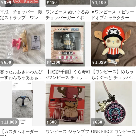
999
450
1,100
¥
¥
¥
平成 チョッパー 限
ワンピース ぬいぐるみ
⚫︎ワンピース エピソー
定ストラップ ワンピ
チョッパーガードポイ
ドオブキャラクターズ
ース アニメ ONE
ント& 電伝虫ぬいぐる
5. チョッパー/BANDAI
PIECE
み 2点セット
650
4,300
1,399
¥
¥
¥
怒ったおおきいわんぴ
【限定5千個】くら寿司
【ワンピース】めちゃ
ーすわんちゃあぁぁん
×ワンピース チョッパ
もふぐっと チョッパー
チョッパー
ー フィギュア 非売品
ぬいぐるみ・ROUND1
レア
限定カラー
11,000
500
650
¥
¥
¥
【カスタムオーダー
ワンピース ジャンプフ
ONE PIECE ワンピース