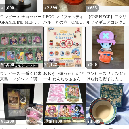
1,000
2,399
655
¥
¥
¥
ワンピース チョッパー
LEGO レゴフェスティ
【ONEPIECE】アクリ
GRANDLINE MEN グ
バル 丸の内 ONE
ルフィギュアコレクシ
ラメン フィギュア
PIECE チョッパー帽
ョン “HEROES” チョッ
子 ２個
パー
1,000
1,122
500
¥
¥
¥
ワンピース 一番くじ未
おおきい怒ったわんぴ
ワンピース カバンに付
来島エッグヘッドJ賞ラ
ーす わんちゃぁぁん ガ
けられる帽子に入った
バーコースター 9点セ
チャ2点セット チョッ
チョッパーぬいぐる
ット新品未開封
パー ウソップ
み エース
1,200
300
1,689
¥
現在 ¥
¥