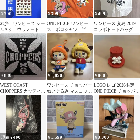
700
399
499
¥
¥
¥
希少 ワンピース シー
ONE PIECE ワンピー
ワンピース 宴島 2019
ルA ショウワノート ス
ス ポロシャツ 半
コラボトートバッグ
テッカー 新品未使用
袖 チョッパー メン
品
ズ S
880
1,850
800
¥
¥
¥
WEST COAST
ワンピース チョッパー
LEGO レゴ 2026限定
CHOPPERS カッティン
ぬいぐるみ マスコット
ONE PIECE チョッパー
グステッカー/デカール
2体セット
帽子
超防水
400
1,599
3,300
現在 ¥
¥
¥