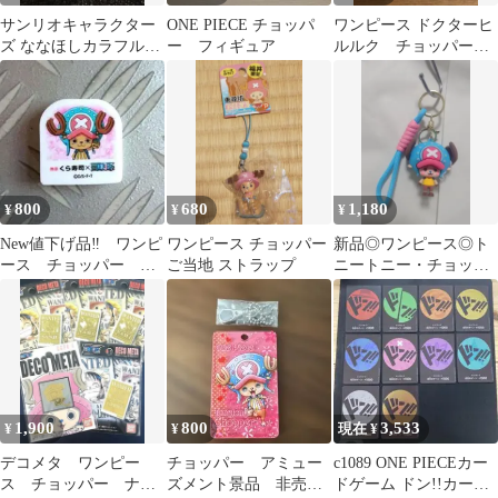
サンリオキャラクター
ONE PIECE チョッパ
ワンピース ￼ドクターヒ
ズ ななほしカラフルマ
ー フィギュア
ルルク チョッパー
ルチチャーム マイメロ
フィギュア
ディ
800
680
1,180
¥
¥
¥
New値下げ品‼ ワンピ
ワンピース チョッパー
新品◎ワンピース◎ト
ース チョッパー 消
ご当地 ストラップ
ニートニー・チョッパ
ゴム 文房具
ー◎キーホルダー◎ス
トラップ チャーム
1,900
800
3,533
¥
¥
現在 ¥
デコメタ ワンピー
チョッパー アミュー
c1089 ONE PIECEカー
ス チョッパー ナ
ズメント景品 非売
ドゲーム ドン!!カード