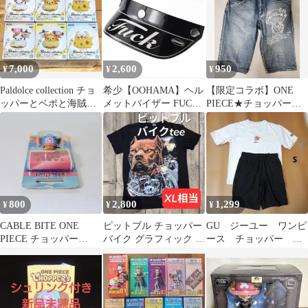
7,000
2,600
950
¥
¥
¥
Paldolce collection チョ
希少【OOHAMA】ヘル
​【限定コラボ】ONE
ッパーとベポと海賊
メットバイザー FUCK
PIECE★チョッパー◆
団 2セット
デザイン 汎用3ボタン
刺繍風プリント◇ハー
チョッパ
フデニム◆L
800
2,800
1,299
¥
¥
¥
CABLE BITE ONE
ピットブル チョッパー
GU ジーユー ワンピ
PIECE チョッパー
バイク グラフィック プ
ース チョッパー ル
iPhone用
リント Tシャツ ブラッ
ームウェア S 上下セ
ク XL
ット 半袖