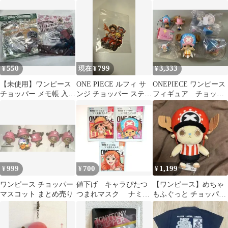
ミ サンジ セット
品 カード入れ
10枚セット
550
799
3,333
¥
現在 ¥
¥
【未使用】ワンピース
ONE PIECE ルフィ サ
ONEPIECE ワンピース
チョッパー メモ帳 入れ
ンジ チョッパー ステッ
フィギュア チョッパ
物付き 2点まとめ売り
カー
ー
999
700
1,199
¥
¥
¥
ワンピース チョッパー
値下げ キャラぴたつ
【ワンピース】めちゃ
マスコット まとめ売り
つまれマスク ナミ&
もふぐっと チョッパー
ルフィー&チョッパー
ぬいぐるみ・ROUND1
限定カラー