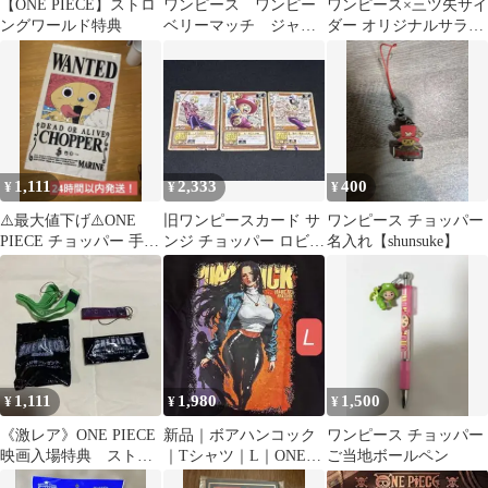
【ONE PIECE】ストロ
ワンピース ワンピー
ワンピース×三ツ矢サイ
ングワールド特典
ベリーマッチ ジャン
ダー オリジナルサラダ
プ特典 プロモカー
ボウル チョッパー
ド 3枚セット
1,111
2,333
400
¥
¥
¥
⚠️最大値下げ⚠️ONE
旧ワンピースカード サ
ワンピース チョッパー
PIECE チョッパー 手配
ンジ チョッパー ロビン
名入れ【shunsuke】
書のれんストラップセ
3枚
ット
1,111
1,980
1,500
¥
¥
¥
《激レア》ONE PIECE
新品｜ボアハンコック
ワンピース チョッパー
映画入場特典 ストラ
｜Tシャツ｜L｜ONE
ご当地ボールペン
ップ2種
PIECE｜ワンピース｜