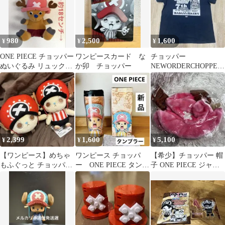
980
2,500
1,600
¥
¥
¥
ONE PIECE チョッパー
ワンピースカード な
チョッパー
ぬいぐるみ リュック型
か卯 チョッパー
NEWORDERCHOPPER
キーホルダー
SHOW 7周年限定Tシャ
ツ希少 激レア
2,399
1,600
5,100
¥
¥
¥
【ワンピース】めちゃ
ワンピース チョッパ
【希少】チョッパー 帽
もふぐっと チョッパー
ー ONE PIECE タンブ
子 ONE PIECE ジャン
ぬいぐるみ・ROUND1
ラー水筒 非売品 ボ
プショップ 限定品
限定カラー
トル 希少