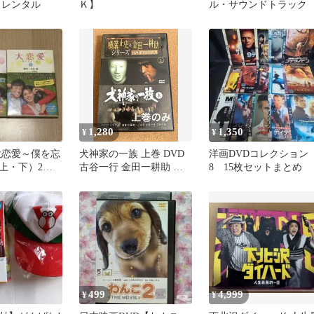
 レンタル
Ｋ】
ル・サウンドトラック
1,280
1,350
¥
¥
大恋愛～僕を忘
犬神家の一族 上巻 DVD
洋画DVDコレクション
上・下）2冊
古谷一行 金田一耕助 横
8 15枚セットまとめ
ラマノベライズ
溝正史シリーズ
499
4,999
¥
¥