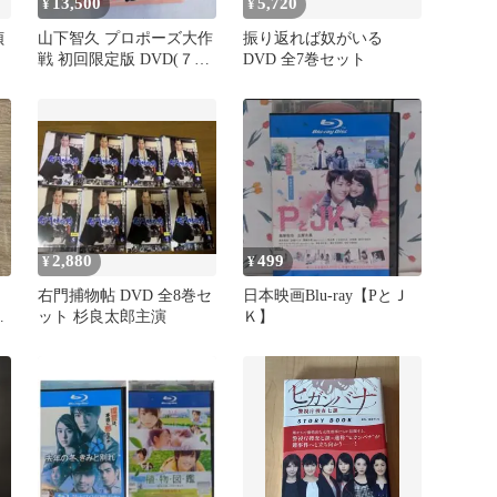
13,500
5,720
¥
¥
偵
山下智久 プロポーズ大作
振り返れば奴がいる
戦 初回限定版 DVD(７枚
DVD 全7巻セット
組)
2,880
499
¥
¥
右門捕物帖 DVD 全8巻セ
日本映画Blu-ray【PとＪ
ット 杉良太郎主演
Ｋ】
爾