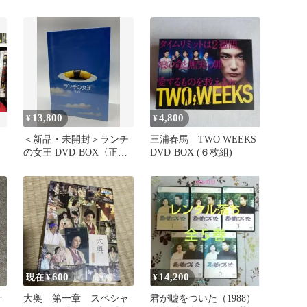
使 & 悪魔降臨
13,800
4,800
¥
¥
＜新品・未開封＞ランチ
三浦春馬 TWO WEEKS
の女王 DVD-BOX〈正規
DVD-BOX (６枚組)
品〉・・・【竹内結子／
ドラマ】
600
14,200
現在 ¥
¥
ナ
大奥 第一章 スペシャ
君が嘘をついた（1988）