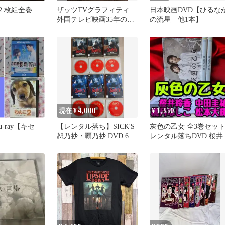
12 枚組全巻
ザッツTVグラフィティ
日本映画DVD【ひるな
外国テレビ映画35年のす
の流星 他1本】
べて 乾直明 フィルム
アート社
4,000
1,350
現在 ¥
¥
-ray【キセ
【レンタル落ち】SICK'S
灰色の乙女 全3巻セッ
】
恕乃抄・覇乃抄 DVD 6巻
レンタル落ちDVD 桜井
セット
香 中田圭祐 桃月なしこ