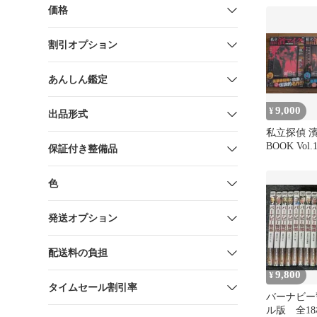
価格
割引オプション
あんしん鑑定
9,000
¥
出品形式
私立探偵 濱
BOOK Vo
保証付き整備品
ト
色
発送オプション
配送料の負担
9,800
¥
タイムセール割引率
バーナビー
ル版 全1