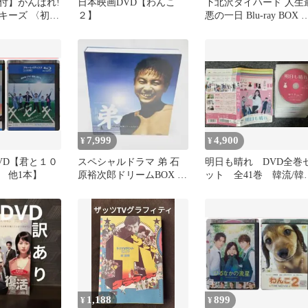
付】がんばれ!
日本映画DVD【わんこ
下北沢ダイハード 人生
キーズ 〈初回
２】
悪の一日 Blu-ray BOX 
VDBOX
品あり
7,999
4,900
¥
¥
VD【君と１０
スペシャルドラマ 弟 石
明日も晴れ DVD全巻
 他1本】
原裕次郎ドリームBOX 識
ット 全41巻 韓流/韓
別1
ドラマ
1,188
899
¥
¥