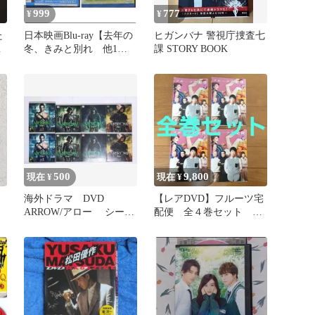
999
777
¥
¥
た
日本映画Blu-ray【去年の
ヒガンバナ 警視庁捜査七
世
冬、きみと別れ 他1
課 STORY BOOK
本】
500
9,800
現在 ¥
現在 ¥
海外ドラマ DVD
【レアDVD】フルーツ宅
紫
ARROW/アロー シーズ
配便 全４巻セット 濱
き
ン１～4 セット
田岳 仲里依紗