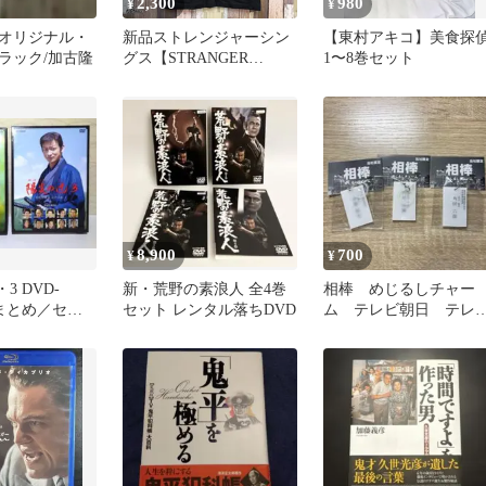
2,300
980
¥
¥
オリジナル・
新品ストレンジャーシン
【東村アキコ】美食探
ラック/加古隆
グス【STRANGER
1〜8巻セット
THINGS】Tシャツ
★KRAFT
8,900
700
¥
¥
3 DVD-
新・荒野の素浪人 全4巻
相棒 めじるしチャー
点まとめ／セッ
セット レンタル落ちDVD
ム テレビ朝日 テレ
朝 ドラマ 内村完
角田六郎 中園照生