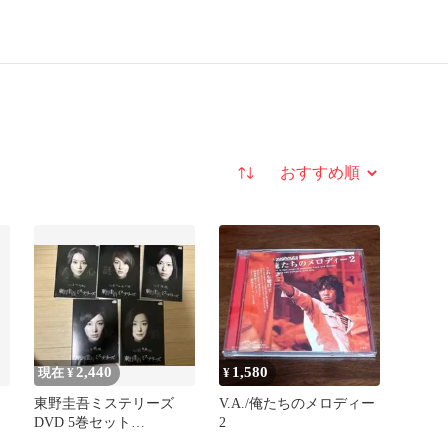
並び替え
2,440
1,580
現在 ¥
¥
コ
東野圭吾ミステリーズ
V.A./俺たちのメロディー
DVD 5巻セット
2
【4.6.7.9.11】