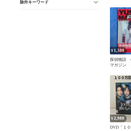
除外キーワード
品】
1,380
¥
探偵物語 
マガジン 
付きDVD
2,988
¥
DVD「１