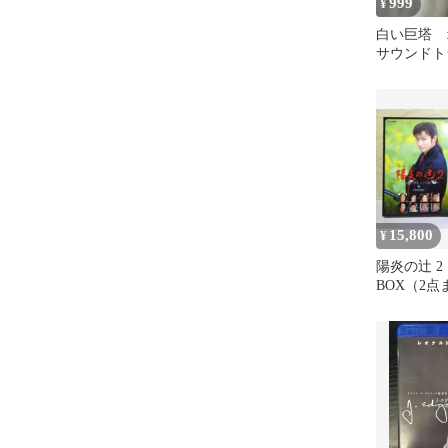
999
¥
白い巨塔 
サウンドト
15,800
¥
陽炎の辻 2・
BOX（2
ト）