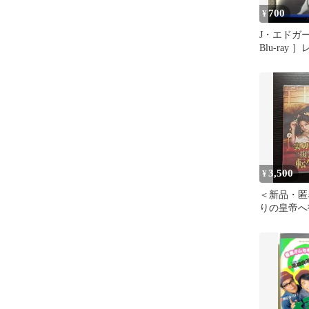
700
¥
J・エドガ
Blu-ray
ィカプリオ
3,500
¥
＜新品・匿
りの皇帝へ
生皇后 [D
憎・復讐】