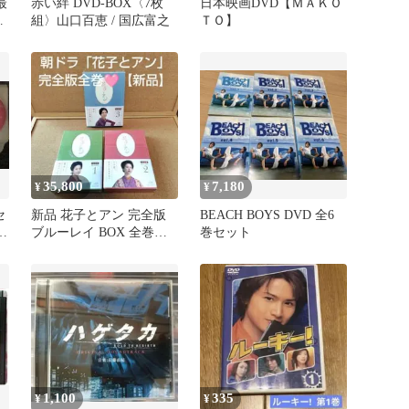
最
赤い絆 DVD-BOX〈7枚
日本映画DVD【ＭＡＫＯ
欠
組〉山口百恵 / 国広富之
ＴＯ】
35,800
7,180
¥
¥
セ
新品 花子とアン 完全版
BEACH BOYS DVD 全6
国
ブルーレイ BOX 全巻
巻セット
NHK連続テレビ小説 朝ド
ラ
1,100
335
¥
¥