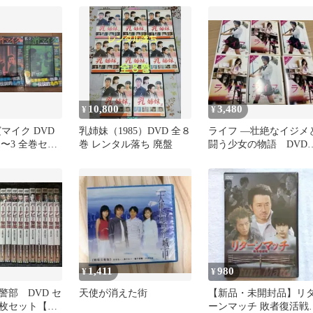
10,800
3,480
¥
¥
マイク DVD
乳姉妹（1985）DVD 全８
ライフ ―壮絶なイジメ
l.1〜3 全巻セッ
巻 レンタル落ち 廃盤
闘う少女の物語 DVD
６巻セット
1,411
980
¥
¥
警部 DVD セ
天使が消えた街
【新品・未開封品】リ
8枚セット【美
ーンマッチ 敗者復活戦