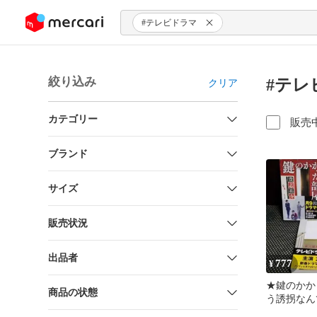
ンツにスキップ
#テレビドラマ
絞り込み
#テレ
クリア
カテゴリー
販売
ブランド
サイズ
販売状況
出品者
777
¥
★鍵のかか
商品の状態
う誘拐なん
空への旅立