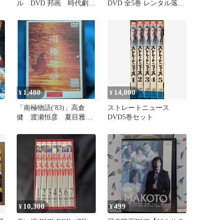
ル DVD 邦画 時代劇
DVD 全5巻 レンタル落ち
人気ドラマ
廃盤
1,480
14,000
¥
¥
「南極物語('83)」高倉
ストレートニュース
健 渡瀬恒彦 夏目雅
DVD5巻セット
子 DVD 視聴済み
10,300
499
¥
¥