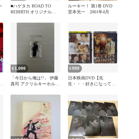
か
■ハゲタカ ROAD TO
ルーキー！ 第1巻 DVD
REBIRTH オリジナル・
堂本光一 2001年4月
サウンドトラック
1,000
999
¥
¥
ト
「今日から俺は!!」 伊藤
日本映画DVD【先
玲
真司 アクリルキーホルダ
生・・・好きになっても
ー
いいですか？ 他1本】