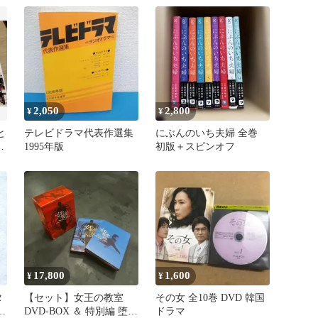
2,050
2,800
¥
¥
と
テレビドラマ代表作選集
にぶんのいち夫婦 全巻
全
1995年版
初版＋スピンオフ
17,800
1,600
¥
¥
タ
【セット】女王の教室
その女 全10巻 DVD 韓国
DVD-BOX ＆ 特別編 堕天
ドラマ