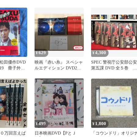
《セル版 DVD》
629
4,300
¥
¥
松田優作DVD
映画『赤い糸』 スペシャ
SPEC 警視庁公安部公安
19 冊子外箱
ルエディション DVD2枚
第五課 DVD 全５巻 レ
組
ンタルアップ品
499
1,800
¥
¥
００万回言えば
日本映画DVD【PとＪ
「コウンドリ」オリジ