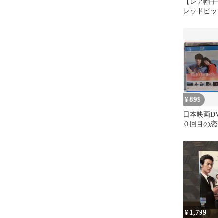
【レア帽子
レッドビッ
版〉全8枚D
899
¥
日本映画D
０回目の恋
1,799
¥