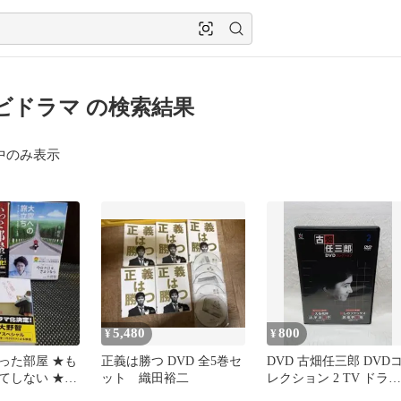
ビドラマ の検索結果
中のみ表示
5,480
800
¥
¥
った部屋 ★も
正義は勝つ DVD 全5巻セ
DVD 古畑任三郎 DVD
てしない ★大
ット 織田裕二
レクション 2 TV ドラマ
ち
テレビドラマ