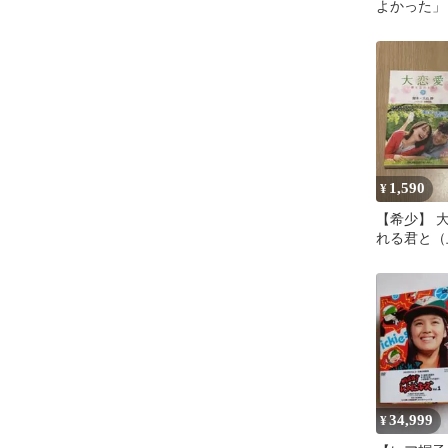
よかった」
1,590
¥
【希少】 
れる君と（
セット ド
34,999
¥