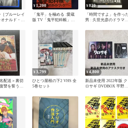
1,200
820
¥
¥
ー［ブルーレイ
「鬼平」を極める :愛蔵
「時間ですよ」を作っ
 ］レオナルド・デ
版 TV「鬼平犯科帳」大
男 : 久世光彦のドラマ
百科 帯付き 初版本 美品
界
3,799
4,800
¥
¥
名配送＞裏切
ひとつ屋根の下2 VHS 全
新品未使用 2022年版 ク
復讐を誓う転
5巻セット
ロサギ DVDBOX 平野
VD]・・【愛
耀 アクリルスタンド付